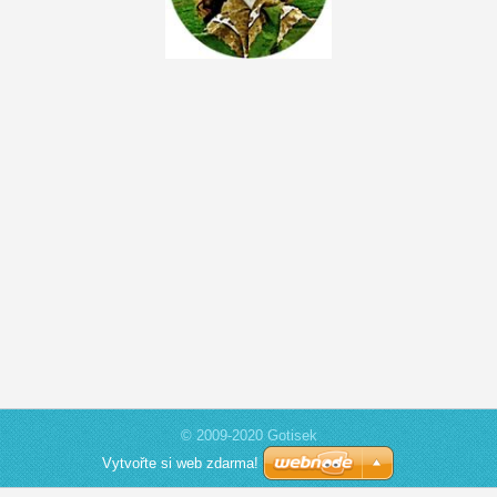
© 2009-2020 Gotisek
Vytvořte si web zdarma!