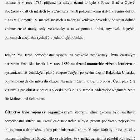
monarchie v roce 1785, přičemž na našem území to bylo v Praze, Brně a Opavě.
Současně v dalších městech byla zřizována menší policejní komisařství, k čemuž došlo i
u nás v Olomouci. V malých městech a taktéž na venkově prováděly policejní dohled
vrchnostenské úřady, tedy velkostatky a to za pomoci drábů, myslivců, hajných,
ponocných a zejména rychtářů v jednotlivých obcích.
Jelikož byl tento bezpečnostní systém na venkově nedokonalý, bylo císařským
nařízením Františka Josefa I.
v roce 1850 na území monarchie zřízeno četnictvo
o
systemizaci 16 četnických pluků rozprostřených po celém území Rakouska-Uherska,
pojmenovaných dle místa dislokace. Na našem území to byl pro oblast Čech pluk č. 2
v Praze a pro oblast Moravy a Slezska pluk č. 3 v Brně /Gendarmerie Regiment Nr. 3
für Mähren und Schlesien/.
Četnictvo bylo vojensky organizovaným sborem
, jehož úkolem bylo zajišťovat
bezpečnostní službu na území celé monarchie a bylo přitom podřízeno nejvyššímu
policejnímu a dvorskému úřadu při ministerstvu vnitra. V roce 1860 byl počet pluků v
monarchii snížen na 10, což mělo za následek, že v našich zemích již působil pluk jediný