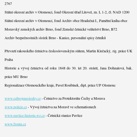
2767
Státní okresní archiv v Olomouci, fond Okresní úřad Litovel, zn. L 1-2, čl. NAD 1200
Státní okresní archiv v Olomouci, fond Archiv obce Hradečná I., Pamětní kniha obce
Moravský zemských archiv Brno, fond Zemské četnické velitelství Brno, B72
Archiv bezpečnostních složek Brno - Kanice, personální spisy četníků
Převzetí rakouského četnictva československým státem, Martin Klečacký, rig. práce UK
Praha
Historie a vývoj četnictva od roku 1848 do 30. let 20. století, Jana Dohnalová, bak.
práce MU Brno
Regionalizace Olomouckého kraje, Pavel Roubínek, dipl. práce UP Olomouc
www.ozbrojeneslozky.cz
- Četnictvo za Protektorátu Čechy a Morava
www.policie.cz
- Vývoj četnictva na Moravě ve schematismech
www.pavlice-historie.wz.cz
- Četnická stanice Pavlice
www.fronta.cz