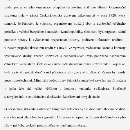
změn, pouze se jeho organizace přizpůsobila novému státnímu zřízení. Organizační
struktura byla v rámci Československa upravena zákonem až v roce 1920, který
stanovil, že četnictvo je vojensky organizovaný strážný sbor k udržování veřejného
pořádku a veřejné bezpečnosti na celém území republiky. Četnictvo bylo orgánem státní
politické správy k vykonávání bezpečnostní služby, podřízeno okresním úřadům -
v našem případě Okresnímu úřadu v Litovli. Ve výcviku, vzdělávání, kázně a kontroly
vykonávané služby, věcech správních a hospodářských bylo podřízeno nadřízeným
četnickým velitelstvím. Četníci ve službě měli stanovená práva stráže civilní i vojenské,
byli oprávněni použít zbraň a užít při zásahu slov „ve jménu zákona“, čemuž byl každý
nucen uposlechnout. Minimální početní stav četnické stanice byl navýšen na tři muže a
v jejím čele stál velitel většinou v hodnosti vrchního strážmistra. Současně
s navyšováním stavu četnictva docházelo i ke zřizování nových stanic.
O organizaci, struktuře a obecném fungování četnictva by šlo dále psát sáhodlouhé statě,
což však není cílem tohoto vyprávění. Úmyslem je popsat jak fungovalo četnictvo a jeho
síly v naší obci a okolí, proto směřujme nyní tímto směrem…