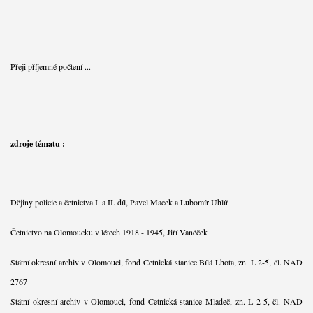
Přeji příjemné počtení ...
zdroje tématu :
Dějiny policie a četnictva I. a II. díl, Pavel Macek a Lubomír Uhlíř
Četnictvo na Olomoucku v létech 1918 - 1945, Jiří Vaněček
Státní okresní archiv v Olomouci, fond Četnická stanice Bílá Lhota, zn. L 2-5, čl. NAD
2767
Státní okresní archiv v Olomouci, fond Četnická stanice Mladeč, zn. L 2-5, čl. NAD