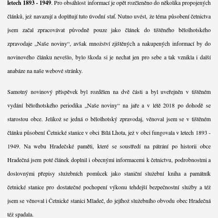
letech 1893 - 1949
. Pro obsáhlost informací je opět rozčleněno do několika propojených
článků, jež navazují a doplňují tuto úvodní stať. Nutno uvést, že téma působení četnictva
jsem začal zpracovávat původně pouze jako článek do tištěného bělolhotského
zpravodaje „Naše noviny“, avšak množství zjištěných a nakupených informací by do
novinového článku nevešlo, bylo škoda si je nechat jen pro sebe a tak vznikla i další
anabáze na naše webové stránky.
Samotný novinový příspěvek byl rozdělen na dvě části a byl uveřejněn v tištěném
vydání bělolhotského periodika „Naše noviny“ na jaře a v létě 2018 po dohodě se
starostou obce. Jelikož se jedná o bělolhotský zpravodaj, věnoval jsem se v tištěném
článku působení Četnické stanice v obci Bílá Lhota, jež v obci fungovala v letech 1893 -
1949. Na webu Hradečské paměti, které se soustředí na pátrání po historii obce
Hradečná jsem poté článek doplnil i obecnými informacemi k četnictvu, podrobnostmi a
doslovnými přepisy služebních pomůcek jako staniční služební kniha a památník
četnické stanice pro dostatečné pochopení výkonu tehdejší bezpečnostní služby a též
jsem se věnoval i Četnické stanici Mladeč, do jejíhož služebního obvodu obec Hradečná
též spadala.