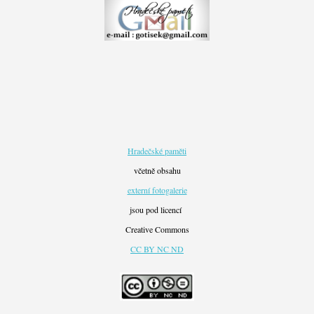
Hradečské paměti
včetně obsahu
externí fotogalerie
jsou pod licencí
Creative Commons
CC BY NC ND