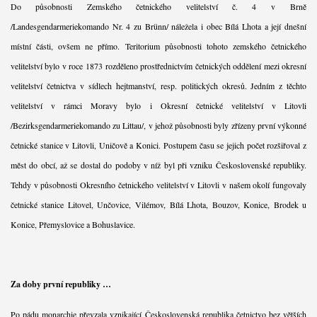
Do působnosti Zemského četnického velitelství č. 4 v Brně
/Landesgendarmeriekomando Nr. 4 zu Brünn/ náležela i obec Bílá Lhota a její dnešní
místní části, ovšem ne přímo. Teritorium působnosti tohoto zemského četnického
velitelství bylo v roce 1873 rozděleno prostřednictvím četnických oddělení mezi okresní
velitelství četnictva v sídlech hejtmanství, resp. politických okresů. Jedním z těchto
velitelství v rámci Moravy bylo i Okresní četnické velitelství v Litovli
/Bezirksgendarmeriekomando zu Littau/, v jehož působnosti byly zřízeny první výkonné
četnické stanice v Litovli, Uničově a Konici. Postupem času se jejich počet rozšiřoval z
měst do obcí, až se dostal do podoby v níž byl při vzniku Československé republiky.
Tehdy v působnosti Okresního četnického velitelství v Litovli v našem okolí fungovaly
četnické stanice Litovel, Unčovice, Vilémov, Bílá Lhota, Bouzov, Konice, Brodek u
Konice, Přemyslovice a Bohuslavice.
Za doby první republiky …
Po pádu monarchie převzala vznikající Československá republika četnictvo bez větších