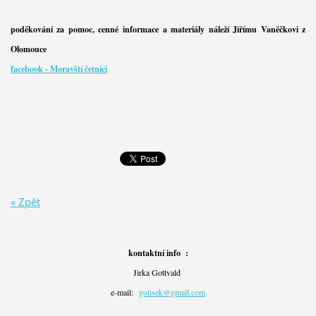
poděkování za pomoc, cenné informace a materiály náleží Jiřímu Vaněčkovi z
Olomouce
facebook - Moravští četníci
« Zpět
kontaktní info :
Jirka Gottvald
e-mail:
gotisek@gmail.com