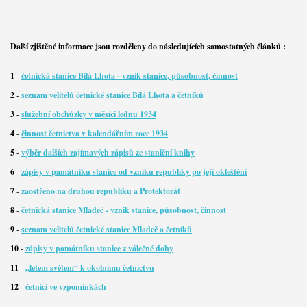
Další zjištěné informace jsou rozděleny do následujících samostatných článků :
1
-
četnická stanice Bílá Lhota - vznik stanice, působnost, činnost
2
-
seznam velitelů četnické stanice Bílá Lhota a četníků
3
-
služební obchůzky v měsíci lednu 1934
4
-
činnost četnictva v kalendářním roce 1934
5
-
výběr dalších zajímavých zápisů ze staniční knihy
6
-
zápisy v památníku stanice od vzniku republiky po její okleštění
7
-
zaostřeno na druhou republiku a Protektorát
8
-
četnická stanice Mladeč - vznik stanice, působnost, činnost
9
-
seznam velitelů četnické stanice Mladeč a četníků
10
-
zápisy v památníku stanice z válečné doby
11
-
„letem světem“ k okolnímu četnictvu
12
-
četníci ve vzpomínkách