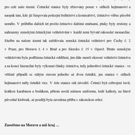
pro celé naše území. Četnické stanice byly zřizovány pouze v sídlech hejtmanství a
naopak tam, kde již fungovala policejní ředitelství a komisařství, četnictvo vůbec působit
nemělo. V průběhu dalších let prošlo četnictvo dalšími změnami, pluky byly zrušeny a
nahrazeny zemskými četnickými velitelstvími v každé zemi bývalé rakouské monarchie.
Službu na našem území tak zaštiťovala zemská četnická velitelství pro Čechy č. 2
v Praze, pro Moravu č. 4 v Brně a pro Slezsko č. 15 v Opavě. Těmto zemským
velitelstvím byla podřízena četnická oddělení, jim dále menší okresní velitelství četnictva
a na konci hierarchie byly výkonné články četnictva, tedy jednotlivé četnické stanice - ve
většině případů se stálým stavem jednoho až dvou četníků, jen stanice v sídlech
hejtmanství měly četníků více. V čele stanice stál závodčí. Četníci byli ozbrojeni šavlí,
krátkou karabinou a bodákem, přitom nosili zelenou uniformu, šedé kalhoty, na hlavě
původně klobouk, až později byla zavedena přilba s rakouskou orlicí.
Zaostřeno na Moravu a náš kraj …