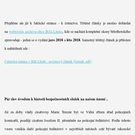
Přejděme ale již k faktické stránce - k četnictvu. Tištěné články je možno dohledat
webovém archivu obce Bílá Lhota
na
, kde se nachází kompletní skeny bělolhotského
zpravodaje - jedná se o vydání
jaro 2018
a
léto 2018
. Samotný tištěný článek je příložen
k nahlédnutí zde :
Četnická stanice v Bílé Lhotě - novinový článek (formát .pdf)
Pár slov úvodem k historii bezpečnostních složek na našem území ..
Již za doby vlády císařovny Marie Terezie byl ve Vídni zřízen úřad policejních
komisařů, později císařem Josefem II. přeměněn na policejní ředitelství. Podle tohoto
vzoru vznikla další policejní ředitelství v největších městech celé bývalé rakouské