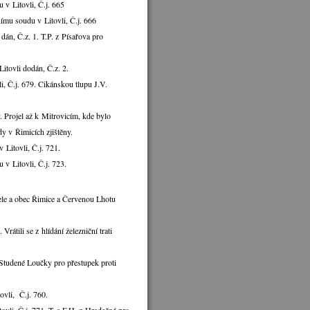
v Litovli, Č.j. 665
ímu soudu v Litovli, Č.j. 666
dán, Č.z. 1. T.P. z Písařova pro
itovli dodán, Č.z. 2.
i, Č.j. 679. Cikánskou tlupu J.V.
. Projel až k Mitrovicím, kde bylo
dy v Řimicích zjištěny.
Litovli, Č.j. 721.
v Litovli, Č.j. 723.
tele a obec Řimice a Červenou Lhotu
rátili se z hlídání železniční trati
e Studené Loučky pro přestupek proti
ovli, Č.j. 760.