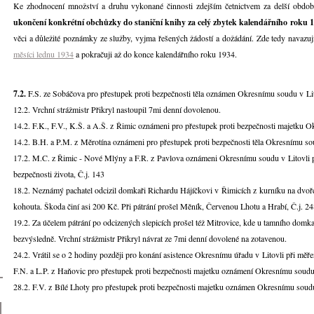
Ke zhodnocení množství a druhu vykonané činnosti zdejším četnictvem za delší obdob
ukončení konkrétní obchůzky do staniční knihy za celý zbytek kalendářního roku 
věci a důležité poznámky ze služby, vyjma řešených žádostí a dožádání. Zde tedy navazuj
měsíci lednu 1934
a pokračuji až do konce kalendářního roku 1934.
7.2.
F.S. ze Sobáčova pro přestupek proti bezpečnosti těla oznámen Okresnímu soudu v Lit
12.2. Vrchní strážmistr Přikryl nastoupil 7mi denní dovolenou.
14.2. F.K., F.V., K.Š. a A.Š. z Řimic oznámeni pro přestupek proti bezpečnosti majetku O
14.2. B.H. a P.M. z Měrotína oznámeni pro přestupek proti bezpečnosti těla Okresnímu sou
17.2. M.C. z Řimic - Nové Mlýny a F.R. z Pavlova oznámeni Okresnímu soudu v Litovli pro
bezpečnosti života, Č.j. 143
18.2. Neznámý pachatel odcizil domkaři Richardu Hájíčkovi v Řimicích z kurníku na dvoře
kohouta. Škoda činí asi 200 Kč. Při pátrání prošel Měník, Červenou Lhotu a Hrabí, Č.j. 2
19.2. Za účelem pátrání po odcizených slepicích prošel též Mitrovice, kde u tamního domk
bezvýsledně. Vrchní strážmistr Přikryl návrat ze 7mi denní dovolené na zotavenou.
24.2. Vrátil se o 2 hodiny později pro konání asistence Okresnímu úřadu v Litovli při měře
F.N. a L.P. z Haňovic pro přestupek proti bezpečnosti majetku oznámení Okresnímu soudu 
28.2. F.V. z Bílé Lhoty pro přestupek proti bezpečnosti majetku oznámen Okresnímu soudu 