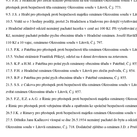
9.5. F.H. z Hradečné pro zločin těžkého poškození na těle oznámen Okresnímu soudu v Lito
přestupek proti bezpečnosti těla oznámeny Okresnímu soudu v Litovli, Č.j. 773.
9.5. J.S. z Hrabí pro přestupek proti bezpečnosti majetku oznámen Okresnímu soudu v Lito
10.5. Vrátil se o 3 hodiny později, prošel 2x Hradečnou a Sladovnu pro dolejší vyšetřová
z Hradečné zdánlivě odcizil neznámý pachatel lucerku v ceně asi 100 Kč. Při vyšetřování z
Kč, neznámý pachatel polního pychu obecnímu úřadu v Hradečné oznámen. Josefě Havlíčko
110 Kč a 10 vajec, oznámeno Okresnímu soudu v Litovli, Č.j. 797.
11.5. P.K. z Pateřína pro přestupek proti bezpečnosti těla oznámen Okresnímu soudu v Lito
15.5. Vrchní strážmistr František Přikryl, odešel na 4 denní dovolenou na zotavenou.
16.5. K.P. a H.M. z Pateřína pro polní pych oznámeny obecnímu úřadu v Pateříně, Č.j. 85
17.5. F.H. z Hradečné oznámen Okresnímu soudu v Litovli pro zločin podvodu, Č.j. 854.
19.5. B.P. z Pateřína pro polní pych obecnímu úřadu v Pateříně oznámena, Č.j. 855.
21.5. S.S. z Cakova pro přestupek proti bezpečnosti těla oznámen Okresnímu soudu v Litov
zvířat oznámen Okresnímu úřadu v Litovli, Č.j. 857.
26.5. F.Z., E.Z. a A.G. z Řimic pro přestupek proti bezpečnosti majetku oznámeny Okresní
z Řimic pro přestupek proti veřejnému úřadu a opatřením ke společné bezpečnosti oznámen
26.5 J.K. z Rimavy pro přestupek proti bezpečnosti majetku oznámen Okresnímu soudu v L
27.5. Dělníku Janu Kadlecovi vloupal se dne 26.5.1934 neznámý pachatel do bytu a odcizil
Okresnímu soudu v Litovli oznámeno, Č.j. 718. Dodatečně zjištěno a oznámen J.D. z Prušá