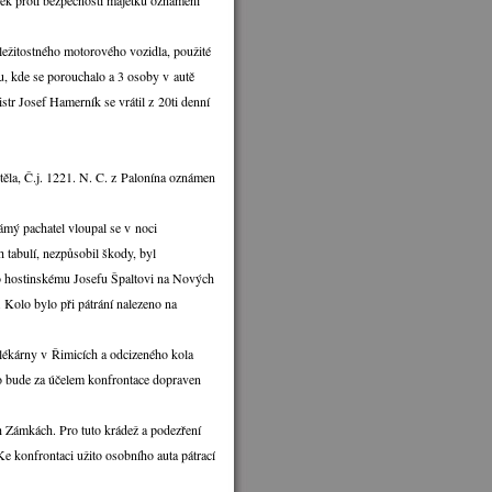
pek proti bezpečnosti majetku oznámeni
íležitostného motorového vozidla, použité
u, kde se porouchalo a 3 osoby v autě
str Josef Hamerník se vrátil z 20ti denní
ěla, Č.j. 1221. N. C. z Palonína oznámen
mý pachatel vloupal se v noci
tabulí, nezpůsobil škody, byl
no hostinskému Josefu Špaltovi na Nových
 Kolo bylo při pátrání nalezeno na
ékárny v Řimicích a odcizeného kola
o bude za účelem konfrontace dopraven
h Zámkách. Pro tuto krádež a podezření
e konfrontaci užito osobního auta pátrací