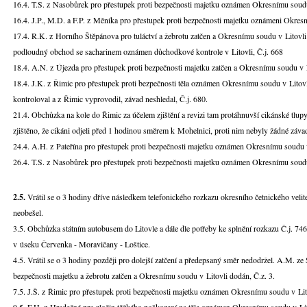
16.4. T.S. z Nasobůrek pro přestupek proti bezpečnosti majetku oznámen Okresnímu soudu 
16.4. J.P., M.D. a F.P. z Měníka pro přestupek proti bezpečnosti majetku oznámeni Okresn
17.4. R.K. z Horního Štěpánova pro tuláctví a žebrotu zatčen a Okresnímu soudu v Litovli 
podloudný obchod se sacharinem oznámen důchodkové kontrole v Litovli, Č.j. 668
18.4. A.N. z Újezda pro přestupek proti bezpečnosti majetku zatčen a Okresnímu soudu v L
18.4. J.K. z Řimic pro přestupek proti bezpečnosti těla oznámen Okresnímu soudu v Litovl
kontroloval a z Řimic vyprovodil, závad neshledal, Č.j. 680.
21.4. Obchůzka na kole do Řimic za účelem zjištění a revizi tam protáhnuvší cikánské tlupy
zjištěno, že cikáni odjeli před 1 hodinou směrem k Mohelnici, proti nim nebyly žádné záva
24.4. A.H. z Pateřína pro přestupek proti bezpečnosti majetku oznámen Okresnímu soudu v 
26.4. T.S. z Nasobůrek pro přestupek proti bezpečnosti majetku oznámen Okresnímu soudu 
2.5.
Vrátil se o 3 hodiny dříve následkem telefonického rozkazu okresního četnického veli
neobešel.
3.5. Obchůzka státním autobusem do Litovle a dále dle potřeby ke splnění rozkazu Č.j. 746. V
v úseku Červenka - Moravičany - Loštice.
4.5. Vrátil se o 3 hodiny později pro dolejší zatčení a předepsaný směr nedodržel. A.M. z
bezpečnosti majetku a žebrotu zatčen a Okresnímu soudu v Litovli dodán, Č.z. 3.
7.5. J.Š. z Řimic pro přestupek proti bezpečnosti majetku oznámen Okresnímu soudu v Lit