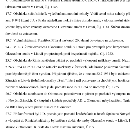
7.7. Obchůzka do Hradečné k vyšetření krádeže třešní. J.V. a K.V. z Hradečné pro přestu
Okresnímu soudu v Litovli, Č.j. 1146.
17.7. Obchůzka státní silnicí k vyšetření automobilní nehody. Vrátil se od místa nehody př
auto P 942 řízené J.J. z Prahy následkem mokré silnice dostalo smyk, vjelo na mostní zídk
jedoucí byly lehce zraněny, oznámeno Okresnímu úřadu v Litovli, Č.j. 1181. Štábní strážmi
dovolené na zotavenou.
19.7. Vrchní strážmistr František Přikryl nastoupil 20ti denní dovolenou na zotavenou.
24.7. M.K. z Řimic oznámena Okresnímu soudu v Litovli pro přestupek proti bezpečnosti t
Okresnímu soudu v Litovli pro přestupek proti bezpečnosti majetku, Č.j. 1222.
25.7. Obchůzka do Řimic za účelem pátrání po pachateli vyloupené mlékárny tamtéž. Nezná
z 24.7.1934 na 25.7.1934 do rolnické mlékárny v Řimicích, kde kromě poškození okenních 
pravděpodobně při činu vyrušen. Při pátrání zjištěno, že v noci na 22.7.1934 bylo odcize
Zámcích u Litovle jízdní kolo značky „Such“, které měl postaveno na chodbě jeho hostince.
nádraží v Moravičanech, kam je dal pachatel ráno 22.7.1934 do úschovy, Č.j. 1235.
26.7. Obchůzka autobusem do Olomouce, pokračování v pátrání po pachateli vyloupené ml
v Nových Zámcích. Z vloupání a krádeže podezřelý J.D. z Olomouci, nebyl zastižen. Tent
do Bílé Lhoty autem pátrací stanice z Olomouce.
27.7. Při konfrontaci byl J.D. poznán jako pachatel krádeže kola u Josefa Špalta na Novýc
z vloupání do Řimické mlékárny byl zatčen a dodán do vazby Okresního soudu v Litovli. K
stanice v Olomouci. K cestě do Litovle státního autobusu, Č.z. 5.