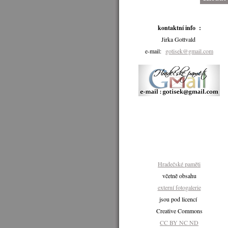
kontaktní info :
Jirka Gottvald
e-mail:
gotisek@gmail.com
Hradečské paměti
včetně obsahu
externí fotogalerie
jsou pod licencí
Creative Commons
CC BY NC ND