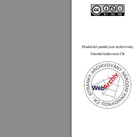
Hradečské paměti jsou archivovány
Národní knihovnou ČR