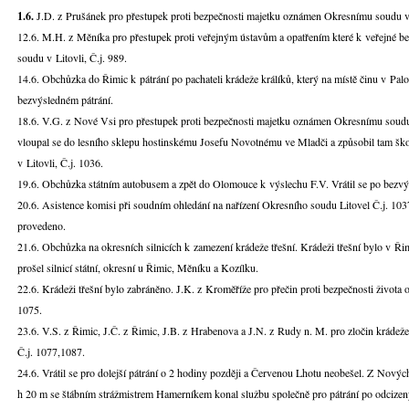
1.6.
J.D. z Prušánek pro přestupek proti bezpečnosti majetku oznámen Okresnímu soudu v L
12.6. M.H. z Měníka pro přestupek proti veřejným ústavům a opatřením které k veřejné b
soudu v Litovli, Č.j. 989.
14.6. Obchůzka do Řimic k pátrání po pachateli krádeže králíků, který na místě činu v Palon
bezvýsledném pátrání.
18.6. V.G. z Nové Vsi pro přestupek proti bezpečnosti majetku oznámen Okresnímu soudu 
vloupal se do lesního sklepu hostinskému Josefu Novotnému ve Mladči a způsobil tam 
v Litovli, Č.j. 1036.
19.6. Obchůzka státním autobusem a zpět do Olomouce k výslechu F.V. Vrátil se po bezv
20.6. Asistence komisi při soudním ohledání na nařízení Okresního soudu Litovel Č.j. 1037
provedeno.
21.6. Obchůzka na okresních silnicích k zamezení krádeže třešní. Krádeži třešní bylo v Ři
prošel silnicí státní, okresní u Řimic, Měníku a Kozílku.
22.6. Krádeži třešní bylo zabráněno. J.K. z Kroměříže pro přečin proti bezpečnosti života
1075.
23.6. V.S. z Řimic, J.Č. z Řimic, J.B. z Hrabenova a J.N. z Rudy n. M. pro zločin kráde
Č.j. 1077,1087.
24.6. Vrátil se pro dolejší pátrání o 2 hodiny později a Červenou Lhotu neobešel. Z Nový
h 20 m se štábním strážmistrem Hamerníkem konal službu společně pro pátrání po odcizený