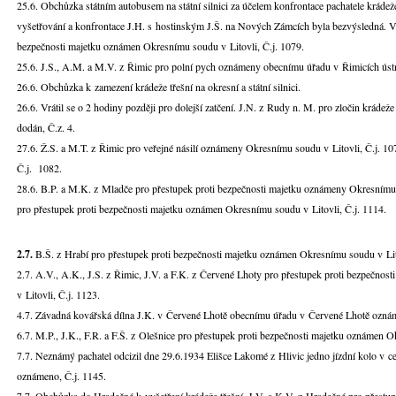
25.6. Obchůzka státním autobusem na státní silnici za účelem konfrontace pachatele krádež
vyšetřování a konfrontace J.H. s hostinským J.Š. na Nových Zámcích byla bezvýsledná. V.
bezpečnosti majetku oznámen Okresnímu soudu v Litovli, Č.j. 1079.
25.6. J.S., A.M. a M.V. z Řimic pro polní pych oznámeny obecnímu úřadu v Řimicích úst
26.6. Obchůzka k zamezení krádeže třešní na okresní a státní silnici.
26.6. Vrátil se o 2 hodiny později pro dolejší zatčení. J.N. z Rudy n. M. pro zločin kráde
dodán, Č.z. 4.
27.6. Ž.S. a M.T. z Řimic pro veřejné násilí oznámeny Okresnímu soudu v Litovli, Č.j. 107
Č.j. 1082.
28.6. B.P. a M.K. z Mladče pro přestupek proti bezpečnosti majetku oznámeny Okresnímu s
pro přestupek proti bezpečnosti majetku oznámen Okresnímu soudu v Litovli, Č.j. 1114.
2.7.
B.Š. z Hrabí pro přestupek proti bezpečnosti majetku oznámen Okresnímu soudu v Lito
2.7. A.V., A.K., J.S. z Řimic, J.V. a F.K. z Červené Lhoty pro přestupek proti bezpečno
v Litovli, Č.j. 1123.
4.7. Závadná kovářská dílna J.K. v Červené Lhotě obecnímu úřadu v Červené Lhotě oznám
6.7. M.P., J.K., F.R. a F.Š. z Olešnice pro přestupek proti bezpečnosti majetku oznámen O
7.7. Neznámý pachatel odcizil dne 29.6.1934 Elišce Lakomé z Hlivic jedno jízdní kolo v 
oznámeno, Č.j. 1145.