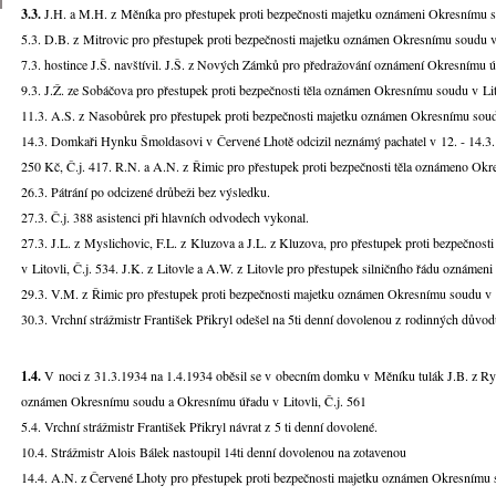
3.3.
J.H. a M.H. z Měníka pro přestupek proti bezpečnosti majetku oznámeni Okresnímu so
5.3. D.B. z Mitrovic pro přestupek proti bezpečnosti majetku oznámen Okresnímu soudu v 
7.3. hostince J.Š. navštívil. J.Š. z Nových Zámků pro předražování oznámení Okresnímu úř
9.3. J.Ž. ze Sobáčova pro přestupek proti bezpečnosti těla oznámen Okresnímu soudu v Lit
11.3. A.S. z Nasobůrek pro přestupek proti bezpečnosti majetku oznámen Okresnímu soudu
14.3. Domkaři Hynku Šmoldasovi v Červené Lhotě odcizil neznámý pachatel v 12. - 14.3
250 Kč, Č.j. 417. R.N. a A.N. z Řimic pro přestupek proti bezpečnosti těla oznámeno Okre
26.3. Pátrání po odcizené drůbeži bez výsledku.
27.3. Č.j. 388 asistenci při hlavních odvodech vykonal.
27.3. J.L. z Myslichovic, F.L. z Kluzova a J.L. z Kluzova, pro přestupek proti bezpečno
v Litovli, Č.j. 534. J.K. z Litovle a A.W. z Litovle pro přestupek silničního řádu oznámeni
29.3. V.M. z Řimic pro přestupek proti bezpečnosti majetku oznámen Okresnímu soudu v Li
30.3. Vrchní strážmistr František Přikryl odešel na 5ti denní dovolenou z rodinných důvod
1.4.
V noci z 31.3.1934 na 1.4.1934 oběsil se v obecním domku v Měníku tulák J.B. z Ry
oznámen Okresnímu soudu a Okresnímu úřadu v Litovli, Č.j. 561
5.4. Vrchní strážmistr František Přikryl návrat z 5 ti denní dovolené.
10.4. Strážmistr Alois Bálek nastoupil 14ti denní dovolenou na zotavenou
14.4. A.N. z Červené Lhoty pro přestupek proti bezpečnosti majetku oznámen Okresnímu so