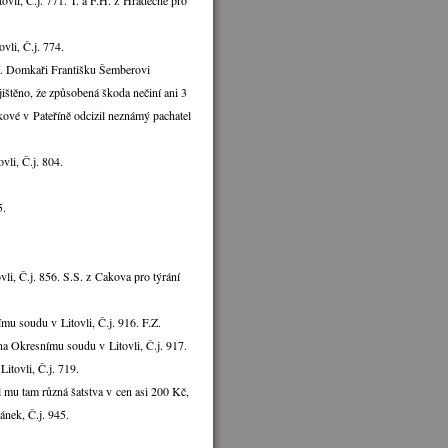
vli, Č.j. 771. T. a F.H. z Hradečné pro
vli, Č.j. 774.
ní. Domkaři Františku Šemberovi
jištěno, že způsobená škoda nečiní ani 3
vé v Pateříně odcizil neznámý pachatel
vli, Č.j. 804.
5.
li, Č.j. 856. S.S. z Cakova pro týrání
mu soudu v Litovli, Č.j. 916. F.Z.
a Okresnímu soudu v Litovli, Č.j. 917.
itovli, Č.j. 719.
 mu tam různá šatstva v cen asi 200 Kč,
nek, Č.j. 945.