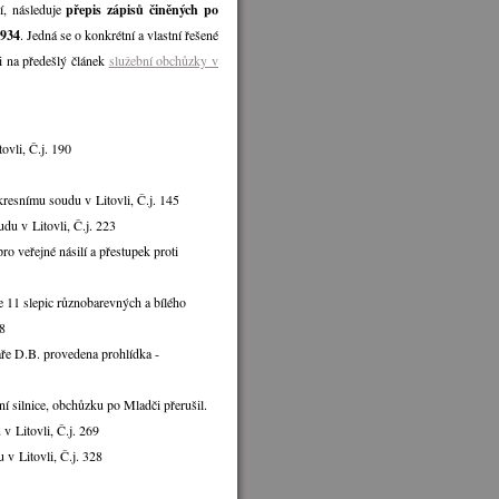
í, následuje
přepis zápisů činěných po
1934
. Jedná se o konkrétní a vlastní řešené
i na předešlý článek
služební obchůzky v
ovli, Č.j. 190
kresnímu soudu v Litovli, Č.j. 145
du v Litovli, Č.j. 223
 veřejné násilí a přestupek proti
 11 slepic různobarevných a bílého
48
aře D.B. provedena prohlídka -
ní silnice, obchůzku po Mladči přerušil.
v Litovli, Č.j. 269
v Litovli, Č.j. 328