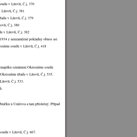
udu v Litovli, Č.j. 370
Litovli, Č.j. 381
adu v Litovli, Č.j. 379
ovli, Č.j. 380
 v Litovli, Č.j. 382
.1934 z neuzamčené pokladny obnos asi
snímu soudu v Litovli, Č.j. 418
sti majetku oznámeni Okresnímu soudu
 Okresnímu úřadu v Litovli, Č.j. 535.
tovli, Č.j. 533.
ů.
bníčku u Uničova a tam příslušný. Případ
udu v Litovli, Č.j. 667.