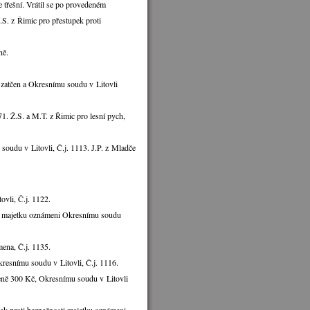
e třešní. Vrátil se po provedeném
S. z Řimic pro přestupek proti
ně.
že zatčen a Okresnímu soudu v Litovli
1. Ž.S. a M.T. z Řimic pro lesní pych,
oudu v Litovli, Č.j. 1113. J.P. z Mladče
vli, Č.j. 1122.
sti majetku oznámeni Okresnímu soudu
ena, Č.j. 1135.
kresnímu soudu v Litovli, Č.j. 1116.
ceně 300 Kč, Okresnímu soudu v Litovli