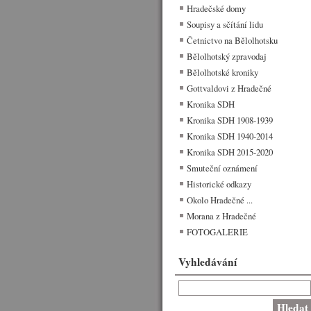
Hradečské domy
Soupisy a sčítání lidu
Četnictvo na Bělolhotsku
Bělolhotský zpravodaj
Bělolhotské kroniky
Gottvaldovi z Hradečné
Kronika SDH
Kronika SDH 1908-1939
Kronika SDH 1940-2014
Kronika SDH 2015-2020
Smuteční oznámení
Historické odkazy
Okolo Hradečné ...
Morana z Hradečné
FOTOGALERIE
Vyhledávání