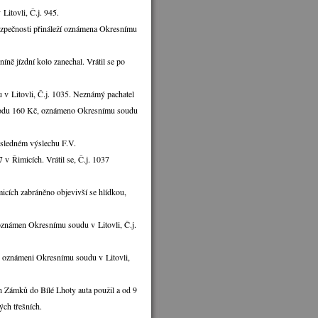
itovli, Č.j. 945.
ezpečnosti přináleží oznámena Okresnímu
íně jízdní kolo zanechal. Vrátil se po
v Litovli, Č.j. 1035. Neznámý pachatel
škodu 160 Kč, oznámeno Okresnímu soudu
ýsledném výslechu F.V.
 v Řimicích. Vrátil se, Č.j. 1037
micích zabráněno objevivší se hlídkou,
 oznámen Okresnímu soudu v Litovli, Č.j.
že oznámeni Okresnímu soudu v Litovli,
ch Zámků do Bílé Lhoty auta použil a od 9
ch třešních.