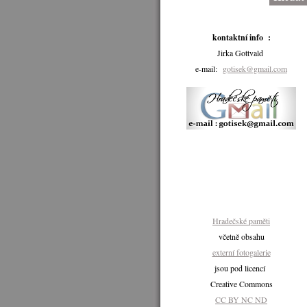
kontaktní info :
Jirka Gottvald
e-mail:
gotisek@gmail.com
Hradečské paměti
včetně obsahu
externí fotogalerie
jsou pod licencí
Creative Commons
CC BY NC ND