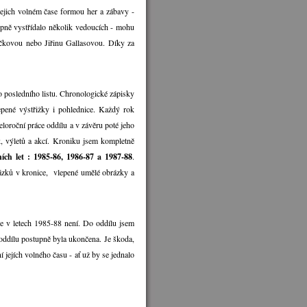
jejich volném čase formou her a zábavy -
stupně vystřídalo několik vedoucích - mohu
kovou nebo Jiřinu Gallasovou. Díky za
 posledního listu. Chronologické zápisky
pené výstřižky i pohlednice. Každý rok
loroční práce oddílu a v závěru poté jeho
, výletů a akcí. Kroniku jsem kompletně
ích let : 1985-86, 1986-87 a 1987-88
.
ázků v kronice, vlepené umělé obrázky a
e v letech 1985-88 není. Do oddílu jsem
 oddílu postupně byla ukončena. Je škoda,
í jejích volného času - ať už by se jednalo