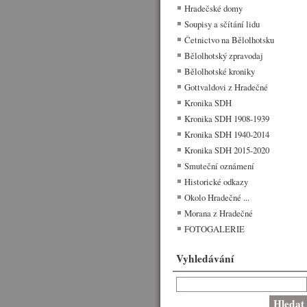
Hradečské domy
Soupisy a sčítání lidu
Četnictvo na Bělolhotsku
Bělolhotský zpravodaj
Bělolhotské kroniky
Gottvaldovi z Hradečné
Kronika SDH
Kronika SDH 1908-1939
Kronika SDH 1940-2014
Kronika SDH 2015-2020
Smuteční oznámení
Historické odkazy
Okolo Hradečné ...
Morana z Hradečné
FOTOGALERIE
Vyhledávání