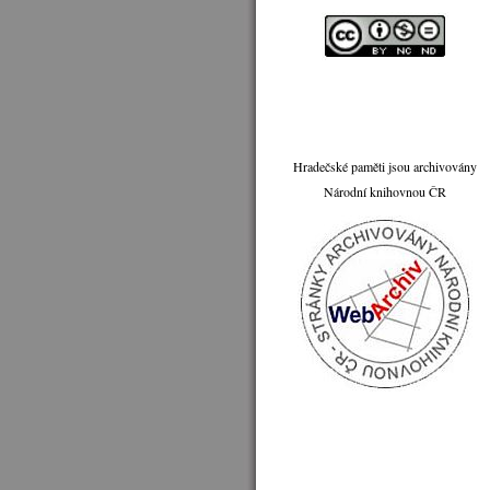
Hradečské paměti jsou archivovány
Národní knihovnou ČR