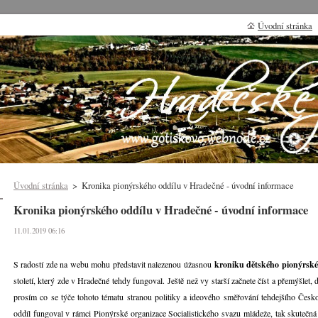
Úvodní stránka
Úvodní stránka
>
Kronika pionýrského oddílu v Hradečné - úvodní informace
Kronika pionýrského oddílu v Hradečné - úvodní informace
11.01.2019 06:16
S radostí zde na webu mohu představit nalezenou úžasnou
kroniku dětského pionýrské
století, který zde v Hradečné tehdy fungoval. Ještě než vy starší začnete číst a přemýšlet,
prosím co se týče tohoto tématu stranou politiky a ideového směřování tehdejšího Česk
oddíl fungoval v rámci Pionýrské organizace Socialistického svazu mládeže, tak skutečn