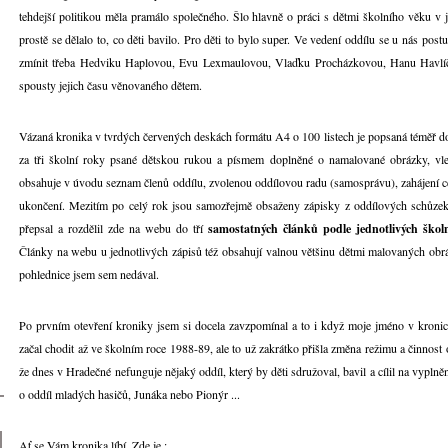
tehdejší politikou měla pramálo společného. Šlo hlavně o práci s dětmi školního věku v 
prostě se dělalo to, co děti bavilo. Pro děti to bylo super. Ve vedení oddílu se u nás po
zmínit třeba Hedviku Haplovou, Evu Lexmaulovou, Vlaďku Procházkovou, Hanu Havlíč
spousty jejich času věnovaného dětem.
Vázaná kronika v tvrdých červených deskách formátu A4 o 100 listech je popsaná téměř do
za tři školní roky psané dětskou rukou a písmem doplněné o namalované obrázky, vle
obsahuje v úvodu seznam členů oddílu, zvolenou oddílovou radu (samosprávu), zahájení ce
ukončení. Mezitím po celý rok jsou samozřejmě obsaženy zápisky z oddílových schůzek
přepsal a rozdělil zde na webu do tří
samostatných článků podle jednotlivých školn
Články na webu u jednotlivých zápisů též obsahují valnou většinu dětmi malovaných obr
pohlednice jsem sem nedával.
Po prvním otevření kroniky jsem si docela zavzpomínal a to i když moje jméno v kronic
začal chodit až ve školním roce 1988-89, ale to už zakrátko přišla změna režimu a činnost
že dnes v Hradečné nefunguje nějaký oddíl, který by děti sdružoval, bavil a cílil na vyplněn
o oddíl mladých hasičů, Junáka nebo Pionýr ...
Ať se Vám kronika líbí. Zde je :