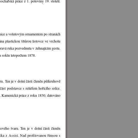
chařská práce z 1. poloviny 19. století.
 nice a volutovým ornamentem po stranách
vána plastickou šňůrou listovce ve vrcholu
ravá ruka pozvednuta v žehnajícím gestu.
na soklu letopočtem 1878.
. Ten je v dolní části členěn půlkruhově
ást podstavce s reliéfem hořícího srdce.
. Kamenická práce z roku 1830, datováno
ého tvaru. Ten je v dolní části členěn
iška z Assisi. Nad profilovanou římsou s