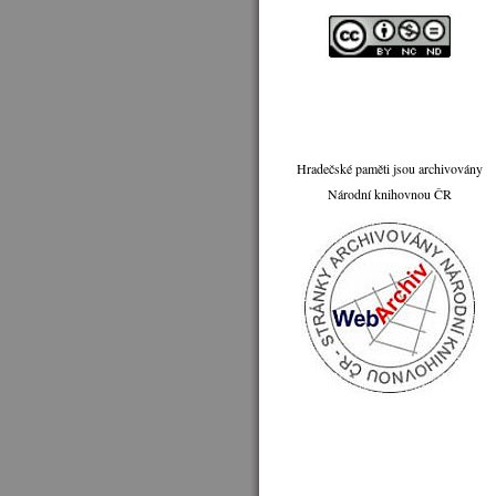
Hradečské paměti jsou archivovány
Národní knihovnou ČR