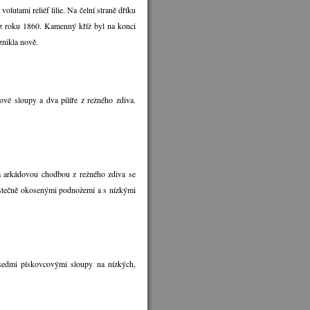
olutami reliéf lilie. Na čelní straně dříku
 z roku 1860. Kamenný kříž byl na konci
znikla nově.
vé sloupy a dva pilíře z režného zdiva.
ra arkádovou chodbou z režného zdiva se
stečně okosenými podnožemi a s nízkými
sedmi pískovcovými sloupy na nízkých,