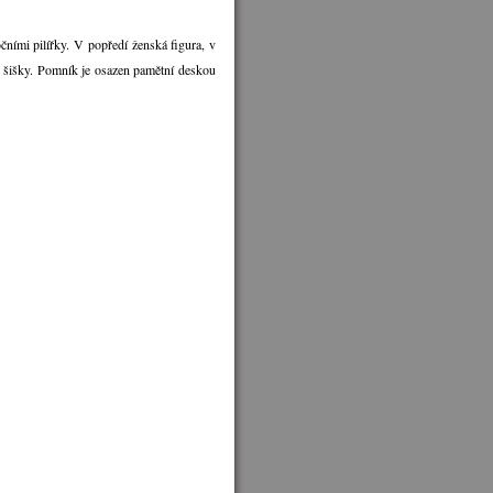
ími pilířky. V popředí ženská figura, v
é šišky. Pomník je osazen pamětní deskou