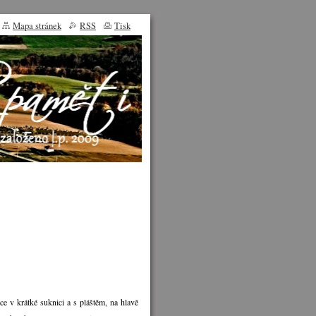
Mapa stránek
RSS
Tisk
 v krátké suknici a s pláštěm, na hlavě