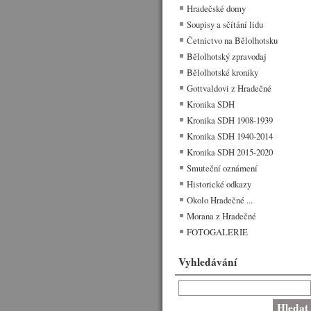
Hradečské domy
Soupisy a sčítání lidu
Četnictvo na Bělolhotsku
Bělolhotský zpravodaj
Bělolhotské kroniky
Gottvaldovi z Hradečné
Kronika SDH
Kronika SDH 1908-1939
Kronika SDH 1940-2014
Kronika SDH 2015-2020
Smuteční oznámení
Historické odkazy
Okolo Hradečné ...
Morana z Hradečné
FOTOGALERIE
Vyhledávání