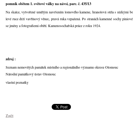
pomník obětem 1. světové války na návsi, parc. č. 435/13
Na skalce, vytvořené umělým navršením lomového kamene, hranolová stéla s nízkými bočn
levé ruce drží vavřínový věnec, pravá ruka vzpažená. Po stranách kamenné sochy piniov
se jmény a fotografiemi obětí. Kamenosochařská práce z roku 1924.
zdroj :
Seznam nemovitých památek místního a regionálního významu okresu Olomouc
Národní památkový ústav Olomouc
vlastní poznatky
Zpět