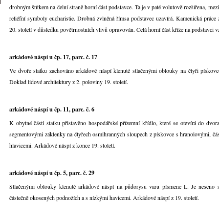
drobným štítkem na čelní straně horní část podstavce. Ta je v patě volutově rozšířena, mezi v
reliéfní symboly eucharistie. Drobná zvlněná římsa podstavec uzavírá. Kamenická práce
20. století v důsledku povětrnostních vlivů opravován. Celá horní část kříže na podstavci v
arkádové náspí u čp. 17, parc. č. 17
Ve dvoře statku zachováno arkádové náspí klenuté stlačenými oblouky na čtyři pískovco
Doklad lidové architektury z 2. poloviny 19. století.
arkádové náspí u čp. 11, parc. č. 6
K obytné části statku přistavěno hospodářské přízemní křídlo, které se otevírá do dvo
segmentovými záklenky na čtyřech osmihranných sloupech z pískovce s hranolovými, čá
hlavicemi. Arkádové náspí z konce 19. století.
arkádové náspí u čp. 5, parc. č. 29
Stlačenými oblouky klenuté arkádové náspí na půdorysu varu písmene L. Je neseno 
částečně okosených podnožích a s nízkými havicemi. Arkádové náspí z 19. století.