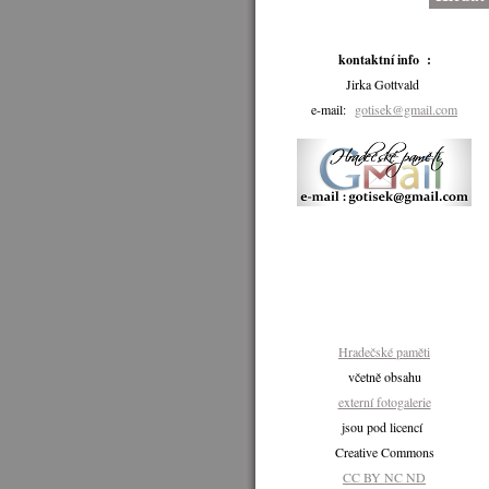
kontaktní info :
Jirka Gottvald
e-mail:
gotisek@gmail.com
Hradečské paměti
včetně obsahu
externí fotogalerie
jsou pod licencí
Creative Commons
CC BY NC ND