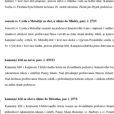
helmici, v levé ruce drží praporec, pravou ulévá z vědérka vodu na hořící dům. Kamenoso
Socha sv. Floriána byla bohužel na konci 20. století odcizena. Zůstal jen zbytek podstavce.
sousoší sv. Cyrila a Metoděje za obcí, u silnice do Mladče, parc. č. 275/1
Sousoší sv. Cyrila a Metoděje osazeno na podstavci hranolového tvaru s nápisem v mělké
rizalitové středové části. profilovaná římsa vytváří na čelní straně drobný štítek, je lemo
kamenné sochy světců. Sv. Metoděj drží v levé ruce desku s výjevem Posledního soudu, p
Sv. Cyril drží v levé ruce knihu, pravou přidržuje kříž. Kamenosochařská práce datována 
kamenný kříž na návsi, parc. č. 435/13
Kamenný kříž s korpusem Ukřižovaného krista na dvoudílném podstavci hranolového tvaru
zakončenou nikou s reliéfem Panny Marie. Nad přesahující profilovanou římsou zúžená č
Nad drobnou profilovanou římsou soklík s probodnutým hořícím srdcem v nízkém refiéfu
na zadní straně podstavce.
kamenný kříž za obcí u silnice do Měrotína, par. č. 257/1
Kamenný kříž s korpusem Ukřižovaného krista osazen na dvoudílném podstavci hranolov
půlkruhově zaklenutými nikami s reliéfy Panny Marie Bolestné, sv. Barbory a sv. Frant