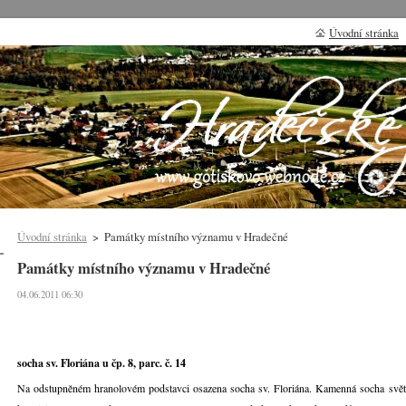
Úvodní stránka
Úvodní stránka
>
Památky místního významu v Hradečné
Památky místního významu v Hradečné
04.06.2011 06:30
socha sv. Floriána u čp. 8, parc. č. 14
Na odstupněném hranolovém podstavci osazena socha sv. Floriána. Kamenná socha světce