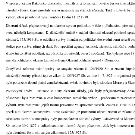
V procesu zániku Rakousko-uherského mocnářství a formování nového československého 
národní výbory, které působily zprvu nezávisle na státních úřadech. Také v Litovli byl
výbor
, jehož působnost byla ukončena ke dni 11.12.1918.
Okresní úřad
, přejmenovaný na okresní správu politickou v čele s přednostou, převzal 
svou někdejší kompetenci. K důležitější změně v náplni činnosti okresní politické spr
zákona č. 153/1919 Sb. o oddělení správy finanční od politické, dosavadní berní referát o
stolice pro správu přímých daní. Pro speciální agendy lesnické, stavební, silniční a vo
zřizována zvláštní oddělení, jež působila pro několik okresů současně. Tak byla po roce 
agenda politického okresu Litovel svěřena Okresní politické správě v Olomouci.
Zamýšlená reforma státní správy ve smyslu zákona č. 126/1920 Sb. o zřízení župní
závažnější změny přinesl teprve zákon č. 125/1927 Sb. ze dne 14.7.1927 o organizaci po
bylo potvrzeno dosud platné zemské zřízení, avšak novinkou bylo sloučení Moravy a Sle
Politickými úřady I. instance se staly
okresní úřady, jak byly přejmenovány dosav
působnost byla rozšířena o část kompetence zemského výboru, především v záležitoste
výborů. Byla rozšířena i jejich trestní pravomoc ve správních věcech. Zákon č. 125/1927 
prvek a to okresní samosprávu, o níž uvažovalo již provizorní obecní zřízení ze zákona 
zárodkem okresní samosprávy byly pouze okresní silniční výbory, ustavované na Morav
Sb. ze dne 30.9.1877 v sídlech soudních okresů. Jejich působnost však byla omezena na
byla ukončena často citovaným zákonem č. 125/1927 Sb.