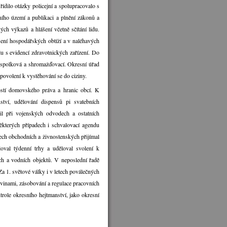
ídilo otázky policejní a spolupracovalo s
ního území a publikaci a plnění zákonů a
kých výkazů a hlášení včetně sčítání lidu.
šení hospodářských obtíží a v naléhavých
lu s evidencí zdravotnických zařízení. Do
, spolková a shromažďovací. Okresní úřad
 povolení k vystěhování se do ciziny.
ostí domovského práva a hranic obcí. K
tví, udělování dispensů pi svatebních
il při vojenských odvodech a ostatních
některých případech i schvalovací agendu
tech obchodních a živnostenských přijímal
oval týdenní trhy a uděloval svolení k
 a vodních objektů. V neposlední řadě
a 1. světové války i v letech poválečných
vinami, zásobování a regulace pracovních
ntrole okresního hejtmanství, jako okresní