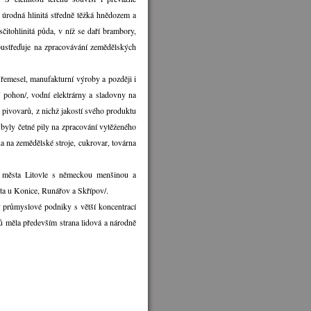
i úrodná hlinitá středně těžká hnědozem a
itohlinitá půda, v níž se daří brambory,
soustřeďuje na zpracovávání zemědělských
řemesel, manufakturní výroby a později i
 pohon/, vodní elektrárny a sladovny na
 pivovarů, z nichž jakostí svého produktu
u byly četné pily na zpracování vytěženého
na na zemědělské stroje, cukrovar, továrna
o města Litovle s německou menšinou a
ta u Konice, Runářov a Skřípov/.
y průmyslové podniky s větší koncentrací
nů měla především strana lidová a národně