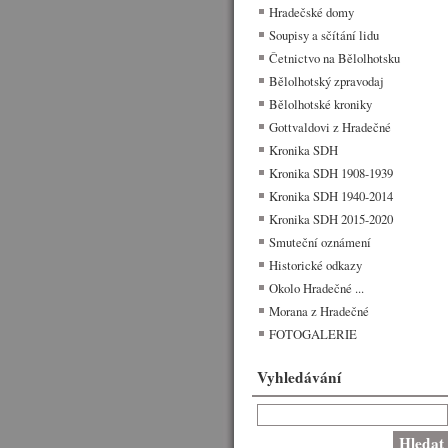
Hradečské domy
Soupisy a sčítání lidu
Četnictvo na Bělolhotsku
Bělolhotský zpravodaj
Bělolhotské kroniky
Gottvaldovi z Hradečné
Kronika SDH
Kronika SDH 1908-1939
Kronika SDH 1940-2014
Kronika SDH 2015-2020
Smuteční oznámení
Historické odkazy
Okolo Hradečné ...
Morana z Hradečné
FOTOGALERIE
Vyhledávání