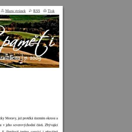
Mapa stránek
RSS
Tisk
 řeky Moravy, jež protéká územím okresu a
u v jeho severovýchodní části. Zbývající
S členitostí terénu souvisí i převážně