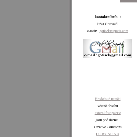
kontaktní info :
Jirka Gottvald
e-mail:
gotisek@gmail.com
Hradečské paměti
včetně obsahu
externí fotogalerie
jsou pod licencí
Creative Commons
CC BY NC ND