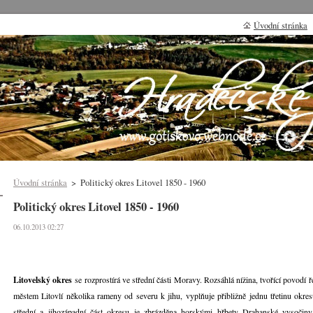
Úvodní stránka
Úvodní stránka
>
Politický okres Litovel 1850 - 1960
Politický okres Litovel 1850 - 1960
06.10.2013 02:27
Litovelský okres
se rozprostírá ve střední části Moravy. Rozsáhlá nížina, tvořící povodí
městem Litovlí několika rameny od severu k jihu, vyplňuje přibližně jednu třetinu okres
střední a jihozápadní část okresu je zbrázděna horskými hřbety Drahanské vysočiny. 