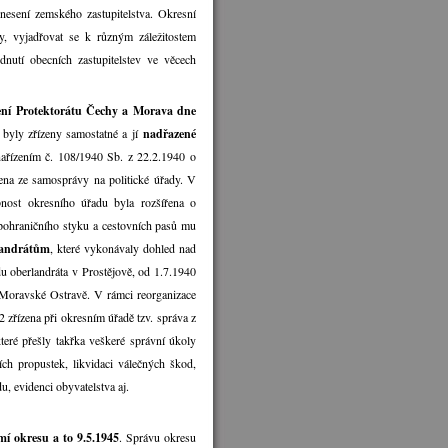
nesení zemského zastupitelstva. Okresní
, vyjadřovat se k různým záležitostem
nutí obecních zastupitelstev ve věcech
ení Protektorátu Čechy a Morava dne
k byly zřízeny samostatné a jí
nadřazené
ařízením č. 108/1940 Sb. z 22.2.1940 o
ena ze samosprávy na politické úřady. V
nost okresního úřadu byla rozšířena o
 pohraničního styku a cestovních pasů mu
landrátům
, které vykonávaly dohled nad
du oberlandráta v Prostějově, od 1.7.1940
v Moravské Ostravě. V rámci reorganizace
 zřízena při okresním úřadě tzv. správa z
teré přešly takřka veškeré správní úkoly
ch propustek, likvidaci válečných škod,
 evidenci obyvatelstva aj.
í okresu a to 9.5.1945
. Správu okresu