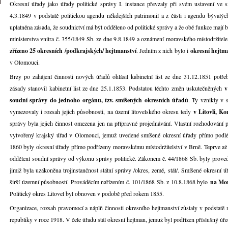
Okresní úřady jako úřady politické správy I. instance převzaly při svém ustavení ve 
4.3.1849 v podstatě politickou agendu někdejších patrimonií a z části i agendu bývalých
uplatněna zásada, že soudnictví má být odděleno od politické správy a že obě funkce mají 
ministerstva vnitra č. 355/1849 Sb. ze dne 9.8.1849 a oznámení moravského místodržitel
zřízeno 25 okresních /podkrajských/ hejtmanství
. Jedním z nich bylo i
okresní hejtma
v Olomouci.
Brzy po zahájení činnosti nových úřadů ohlásil kabinetní list ze dne 31.12.1851 potře
zásady stanovil kabinetní list ze dne 25.1.1853. Podstatou těchto změn uskutečněných
v
soudní správy do jednoho orgánu, tzv. smíšených okresních úřadů
. Ty vznikly v 
vymezovaly i rozsah jejich působnosti, na území litovelského okresu tedy
v Litovli, Ko
správy byla jejich činnost omezena jen na přípravné projednávání. Vlastní rozhodování p
vytvořený krajský úřad v Olomouci, jemuž uvedené smíšené okresní úřady přímo podléh
1860 byly okresní úřady přímo podřízeny moravskému místodržitelství v Brně. Teprve až
oddělení soudní správy od výkonu správy politické. Zákonem č. 44/1868 Sb. byly proved
jimiž byla uzákoněna trojinstančnost státní správy /okres, země, stát/. Smíšené okresní ú
širší územní působností. Prováděcím nařízením č. 101/1868 Sb. z 10.8.1868 bylo
na Mor
Politický okres Litovel byl obnoven v podobě před rokem 1855.
Organizace, rozsah pravomocí a náplň činnosti okresního hejtmanství zůstaly v podstat
republiky v roce 1918. V čele úřadu stál okresní hejtman, jemuž byl podřízen příslušný úře