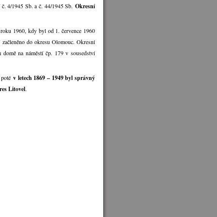
í č. 4/1945 Sb. a č. 44/1945 Sb.
Okresní
 roku 1960, kdy byl od 1. července 1960
mí začleněno do okresu Olomouc. Okresní
ém domě na náměstí čp. 179 v sousedství
, poté
v letech 1869 – 1949 byl správný
res Litovel
.