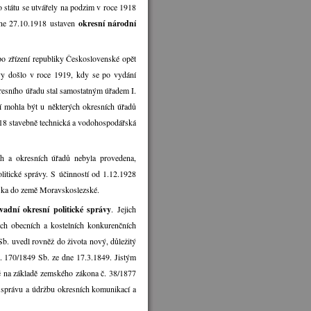
státu se utvářely na podzim v roce 1918
 dne 27.10.1918 ustaven
okresní národní
po zřízení republiky Československé opět
ávy došlo v roce 1919, kdy se po vydání
kresního úřadu stal samostatným úřadem I.
dní mohla být u některých okresních úřadů
1918 stavebně technická a vodohospodářská
ch a okresních úřadů nebyla provedena,
litické správy. S účinností od 1.12.1928
zska do země Moravskoslezské.
adní okresní politické správy
. Jejich
ch obecních a kostelních konkurenčních
Sb. uvedl rovněž do života nový, důležitý
č. 170/1849 Sb. ze dne 17.3.1849. Jistým
ě na základě zemského zákona č. 38/1877
 správu a údržbu okresních komunikací a