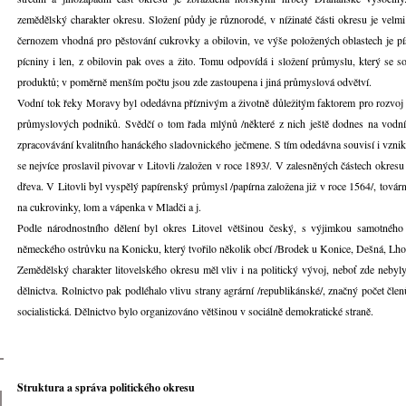
zemědělský charakter okresu. Složení půdy je různorodé, v nížinaté části okresu je velm
černozem vhodná pro pěstování cukrovky a obilovin, ve výše položených oblastech je písč
pícniny i len, z obilovin pak oves a žito. Tomu odpovídá i složení průmyslu, který se 
produktů; v poměrně menším počtu jsou zde zastoupena i jiná průmyslová odvětví.
Vodní tok řeky Moravy byl odedávna příznivým a životně důležitým faktorem pro rozvoj 
průmyslových podniků. Svědčí o tom řada mlýnů /některé z nich ještě dodnes na vodní
zpracovávání kvalitního hanáckého sladovnického ječmene. S tím odedávna souvisí i vznik
se nejvíce proslavil pivovar v Litovli /založen v roce 1893/. V zalesněných částech okres
dřeva. V Litovli byl vyspělý papírenský průmysl /papírna založena již v roce 1564/, továr
na cukrovinky, lom a vápenka v Mladči a j.
Podle národnostního dělení byl okres Litovel většinou český, s výjimkou samotnéh
německého ostrůvku na Konicku, který tvořilo několik obcí /Brodek u Konice, Dešná, Lho
Zemědělský charakter litovelského okresu měl vliv i na politický vývoj, neboť zde nebyl
dělnictva. Rolnictvo pak podléhalo vlivu strany agrární /republikánské/, značný počet čle
socialistická. Dělnictvo bylo organizováno většinou v sociálně demokratické straně.
Struktura a správa politického okresu