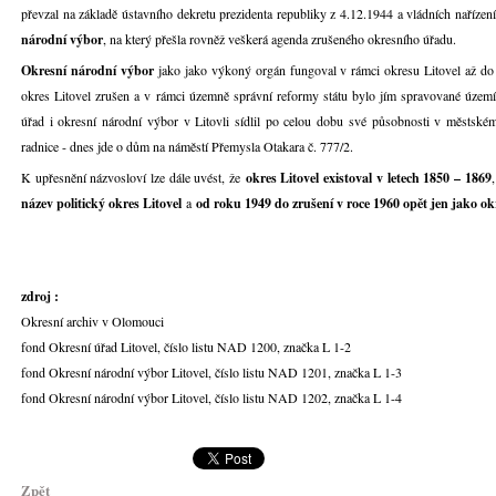
převzal na základě ústavního dekretu prezidenta republiky z 4.12.1944 a vládních nařízen
národní výbor
, na který přešla rovněž veškerá agenda zrušeného okresního úřadu.
Okresní národní výbor
jako jako výkoný orgán fungoval v rámci okresu Litovel až do
okres Litovel zrušen a v rámci územně správní reformy státu bylo jím spravované úze
úřad i okresní národní výbor v Litovli sídlil po celou dobu své působnosti v městsk
radnice - dnes jde o dům na náměstí Přemysla Otakara č. 777/2.
K upřesnění názvosloví lze dále uvést, že
okres Litovel existoval v letech 1850 – 1869
název politický okres Litovel
a
od roku 1949 do zrušení v roce 1960 opět jen jako ok
zdroj :
Okresní archiv v Olomouci
fond Okresní úřad Litovel, číslo listu NAD 1200, značka L 1-2
fond Okresní národní výbor Litovel, číslo listu NAD 1201, značka L 1-3
fond Okresní národní výbor Litovel, číslo listu NAD 1202, značka L 1-4
Zpět