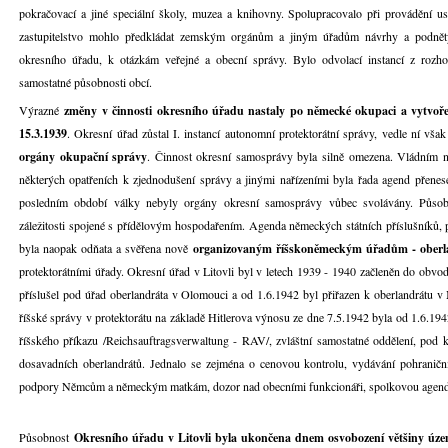
pokračovací a jiné speciální školy, muzea a knihovny. Spolupracovalo při provádění us
zastupitelstvo mohlo předkládat zemským orgánům a jiným úřadům návrhy a podněty
okresního úřadu, k otázkám veřejné a obecní správy. Bylo odvolací instancí z rozhod
samostatné působnosti obcí.
Výrazné
změny v činnosti okresního úřadu nastaly po německé okupaci a vytvoř
15.3.1939
. Okresní úřad zůstal I. instancí autonomní protektorátní správy, vedle ní vša
orgány okupační správy
. Činnost okresní samosprávy byla silně omezena. Vládním n
některých opatřeních k zjednodušení správy a jinými nařízeními byla řada agend přenes
posledním období války nebyly orgány okresní samosprávy vůbec svolávány. Působ
záležitosti spojené s přídělovým hospodařením. Agenda německých státních příslušníků,
byla naopak odňata a svěřena nově
organizovaným říšskoněmeckým úřadům - ober
protektorátními úřady. Okresní úřad v Litovli byl v letech 1939 - 1940 začleněn do obvo
příslušel pod úřad oberlandráta v Olomouci a od 1.6.1942 byl přiřazen k oberlandrátu 
říšské správy v protektorátu na základě Hitlerova výnosu ze dne 7.5.1942 byla od 1.6.1942
říšského příkazu /Reichsauftragsverwaltung - RAV/, zvláštní samostatné oddělení, pod k
dosavadních oberlandrátů. Jednalo se zejména o cenovou kontrolu, vydávání pohraniční
podpory Němcům a německým matkám, dozor nad obecními funkcionáři, spolkovou agendu,
Působnost
Okresního úřadu v Litovli byla ukončena dnem osvobození většiny územ