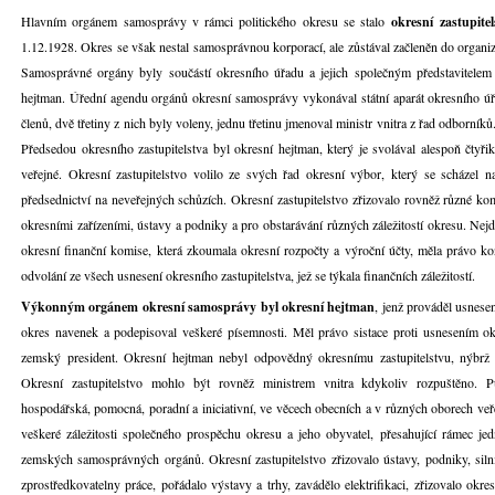
Hlavním orgánem samosprávy v rámci politického okresu se stalo
okresní zastupitel
1.12.1928. Okres se však nestal samosprávnou korporací, ale zůstával začleněn do organiza
Samosprávné orgány byly součástí okresního úřadu a jejich společným představitelem 
hejtman. Úřední agendu orgánů okresní samosprávy vykonával státní aparát okresního úř
členů, dvě třetiny z nich byly voleny, jednu třetinu jmenoval ministr vnitra z řad odborníků
Předsedou okresního zastupitelstva byl okresní hejtman, který je svolával alespoň čtyřikr
veřejné. Okresní zastupitelstvo volilo ze svých řad okresní výbor, který se scházel 
předsednictví na neveřejných schůzích. Okresní zastupitelstvo zřizovalo rovněž různé ko
okresními zařízeními, ústavy a podniky a pro obstarávání různých záležitostí okresu. Nejd
okresní finanční komise, která zkoumala okresní rozpočty a výroční účty, měla právo ko
odvolání ze všech usnesení okresního zastupitelstva, jež se týkala finančních záležitostí.
Výkonným orgánem okresní samosprávy byl okresní hejtman
, jenž prováděl usnese
okres navenek a podepisoval veškeré písemnosti. Měl právo sistace proti usnesením o
zemský president. Okresní hejtman nebyl odpovědný okresnímu zastupitelstvu, nýbrž 
Okresní zastupitelstvo mohlo být rovněž ministrem vnitra kdykoliv rozpuštěno. Pů
hospodářská, pomocná, poradní a iniciativní, ve věcech obecních a v různých oborech ve
veškeré záležitosti společného prospěchu okresu a jeho obyvatel, přesahující rámec je
zemských samosprávných orgánů. Okresní zastupitelstvo zřizovalo ústavy, podniky, silnic
zprostředkovatelny práce, pořádalo výstavy a trhy, zavádělo elektrifikaci, zřizovalo okre