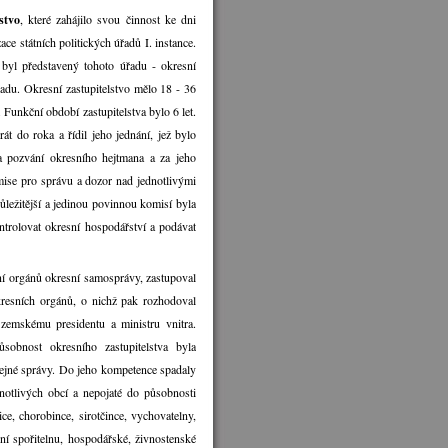
stvo
, které zahájilo svou činnost ke dni
ce státních politických úřadů I. instance.
byl představený tohoto úřadu - okresní
adu. Okresní zastupitelstvo mělo 18 - 36
. Funkční období zastupitelstva bylo 6 let.
át do roka a řídil jeho jednání, jež bylo
na pozvání okresního hejtmana a za jeho
mise pro správu a dozor nad jednotlivými
ůležitější a jedinou povinnou komisí byla
ntrolovat okresní hospodářství a podávat
ní orgánů okresní samosprávy, zastupoval
kresních orgánů, o nichž pak rozhodoval
zemskému presidentu a ministru vnitra.
sobnost okresního zastupitelstva byla
řejné správy. Do jeho kompetence spadaly
dnotlivých obcí a nepojaté do působnosti
e, chorobince, sirotčince, vychovatelny,
sní spořitelnu, hospodářské, živnostenské