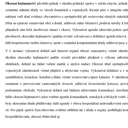
Okresní hejtmanství
působilo jednak v okruhu politické správy v užším smyslu, jednak ř
ostatními státními úřady ve věcech finančních a vojenských. Kromě péče o integritu stát
nařízení vedl úřad evidenci obyvatelstva a spolupůsobil při sestavování různých statistic
Dbal na správné označování obcí a domů, uděloval státní občanství, podával návrhy k ře
případech sám řešil zásobovací situaci v okrese. Vykonával agendu zdravotní policie spo
působnosti okresního hejtmanství spadala rovněž schvalovací a dohlížecí agenda tisková
řídil bezpečnostní službu četnictva, spolu s ostatními kompetentními úřady uděloval pasy a
V I. instanci vykonával dohled nad činností orgánů obecní samosprávy včetně záležit
úkolům okresního hejtmanství patřilo rovněž provádění předpisů o výkonu nábožens
ohláškách, dohled na řádné vedení matrik a správu nadací. Okresní úřad spolupůsob
vojenských záležitostech včetně přípřeží a ubytování vojska. Vykonával dohlížecí a v 
zemědělskou, lesnickou, honební a důlní, včetně sestavování a úprav katastru. V záležitos
oznámení o provozování samostatných živností, uděloval živnostenské koncese, povol
podomnímu obchodu. Vykonával dohled nad řádným udržováním komunikací, stavebních
řídilo okresní hejtmanství celou volební agendu komunálních, zemských a říšských voleb. Z
byly okresnímu úřadu přidělovány další agendy v oboru hospodaření nedostatkovými suro
sil. Pro jejich správu byla zřizována zvláštní oddělení ale i úřady a orgány podléhající ko
hospodářská rada, okresní obilní úřad aj.