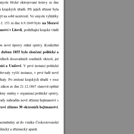
smyslu říšské oktrojované ústavy ze dne
 krajských úřadů. Při jejich zřízení byla
být na sobě nezávislé. Ve smyslu vyhlášky
e č. 153 ze dne 6.9.1849 bylo
na Moravě
nství v Litovli
, podléhající krajské vládě
bu nové úpravy státní správy. Konkrétní
 dubnu 1855 bylo sloučení politické a
sídlech dosavadních soudních okresů, jež
nici a Uničově
. V prvé instanci politické
řevzaly vyšší instance, v prvé řadě nově
aly. Po zrušení krajských úřadů v roce
 zákon ze dne 21.12.1867 stanovil opětné
eny změny v organizaci politické správy,
řady nahradila nově zřízená hejtmanství s
avě zřízeno 30 okresních hejtmanství
.
ě nezměněny až do vzniku Československé
dnický a zřízenecký aparát.