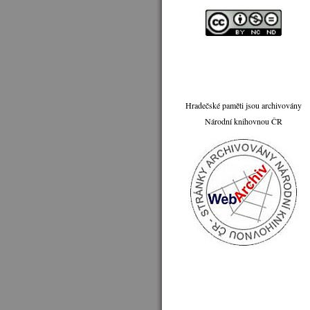
Hradečské paměti jsou archivovány
Národní knihovnou ČR