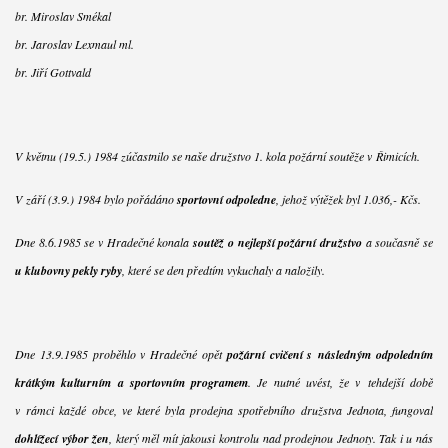
br. Miroslav Smékal
br. Jaroslav Lexmaul ml.
br. Jiří Gottvald
V květnu (19.5.) 1984 zúčastnilo se naše družstvo 1. kola požární soutěže v Řimicích.
V září (3.9.) 1984 bylo pořádáno
sportovní odpoledne
, jehož výtěžek byl 1.036,- Kčs.
Dne 8.6.1985 se v Hradečné konala
soutěž o nejlepší požární družstvo
a současně se
u klubovny pekly ryby
, které se den předtím vykuchaly a naložily.
Dne 13.9.1985 proběhlo v Hradečné opět
požární cvičení s následným odpoledním
krátkým kulturním a sportovním programem
. Je nutné uvést, že v tehdejší době
v rámci každé obce, ve které byla prodejna spotřebního družstva Jednota, fungoval
dohlížecí výbor žen
, který měl mít jakousi kontrolu nad prodejnou Jednoty. Tak i u nás