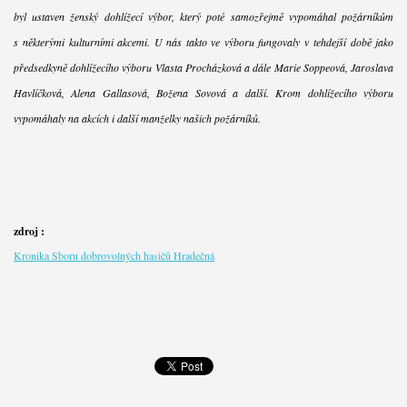
byl ustaven ženský dohlížecí výbor, který poté samozřejmě vypomáhal požárníkům
s některými kulturními akcemi. U nás takto ve výboru fungovaly v tehdejší době jako
předsedkyně dohlížecího výboru Vlasta Procházková a dále Marie Soppeová, Jaroslava
Havlíčková, Alena Gallasová, Božena Sovová a další. Krom dohlížecího výboru
vypomáhaly na akcích i další manželky našich požárníků.
zdroj :
Kronika Sboru dobrovolných hasičů Hradečná