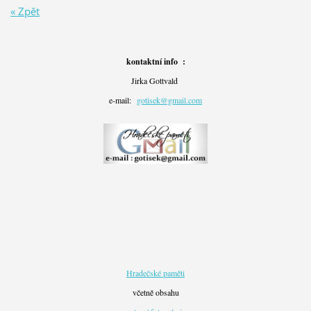
« Zpět
kontaktní info :
Jirka Gottvald
e-mail:
gotisek@gmail.com
Hradečské paměti
včetně obsahu