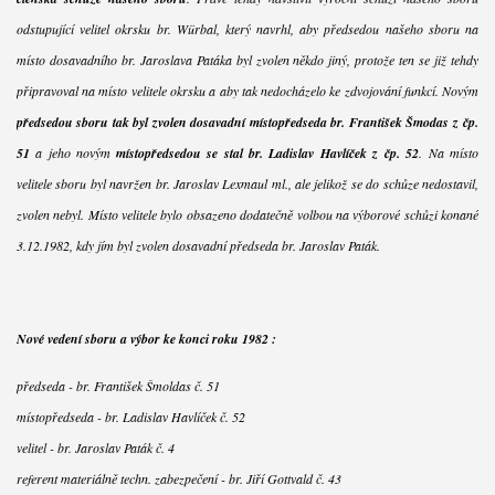
odstupující velitel okrsku br. Würbal, který navrhl, aby předsedou našeho sboru na
místo dosavadního br. Jaroslava Patáka byl zvolen někdo jiný, protože ten se již tehdy
připravoval na místo velitele okrsku a aby tak nedocházelo ke zdvojování funkcí. Novým
předsedou sboru tak byl zvolen dosavadní místopředseda br. František Šmodas z čp.
51
a jeho novým
místopředsedou se stal br. Ladislav Havlíček z čp. 52
. Na místo
velitele sboru byl navržen br. Jaroslav Lexmaul ml., ale jelikož se do schůze nedostavil,
zvolen nebyl. Místo velitele bylo obsazeno dodatečně volbou na výborové schůzi konané
3.12.1982, kdy jím byl zvolen dosavadní předseda br. Jaroslav Paták.
Nové vedení sboru a výbor ke konci roku 1982 :
předseda - br. František Šmoldas č. 51
místopředseda - br. Ladislav Havlíček č. 52
velitel - br. Jaroslav Paták č. 4
referent materiálně techn. zabezpečení - br. Jiří Gottvald č. 43