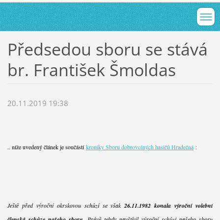
Předsedou sboru se stává
br. František Šmoldas
20.11.2019 19:38
.. níže uvedený článek je součástí
kroniky Sboru dobrovolných hasičů Hradečná
:
Ještě před výroční okrskovou schůzí se však
26.11.1982 konala výroční volební
členská schůze našeho sboru
. Právě tehdy navštívil výroční schůzi našeho sboru