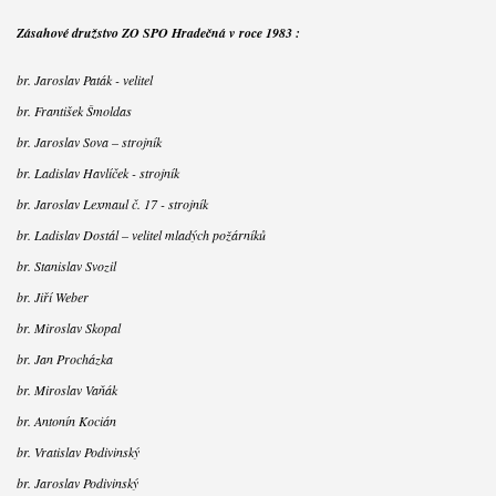
Zásahové družstvo ZO SPO Hradečná v roce 1983 :
br. Jaroslav Paták - velitel
br. František Šmoldas
br. Jaroslav Sova – strojník
br. Ladislav Havlíček - strojník
br. Jaroslav Lexmaul č. 17 - strojník
br. Ladislav Dostál – velitel mladých požárníků
br. Stanislav Svozil
br. Jiří Weber
br. Miroslav Skopal
br. Jan Procházka
br. Miroslav Vaňák
br. Antonín Kocián
br. Vratislav Podivinský
br. Jaroslav Podivinský