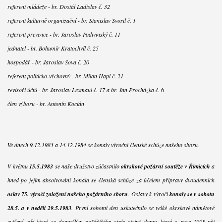
referent mládeže - br. Dostál Ladislav č. 32
referent kulturně organizační - br. Stanislav Svozil č. 1
referent prevence - br. Jaroslav Podivinský č. 11
jednatel - br. Bohumír Kratochvíl č. 25
hospodář - br. Jaroslav Sova č. 20
referent politicko-výchovný - br. Milan Hapl č. 21
revisoři účtů - br. Jaroslav Lexmaul č. 17 a br. Jan Procházka č. 6
člen výboru - br. Antonín Kocián
Ve dnech 9.12.1983 a 14.12.1984 se konaly výroční členské schůze našeho sboru.
V květnu
15.5.1983
se naše družstvo zúčastnilo
okrskové požární soutěže v Řimicích
a
hned po jejím absolvování konala se členská schůze za účelem přípravy dvoudenních
oslav 75. výročí založení našeho požárního sboru
. Oslavy k výročí
konaly se v sobotu
28.5. a v neděli 29.5.1983
. První sobotní den uskutečnilo se velké okrskové námětové
cvičení, při které se domnělým požářištěm staly stejné domy, které v roce 1908 při