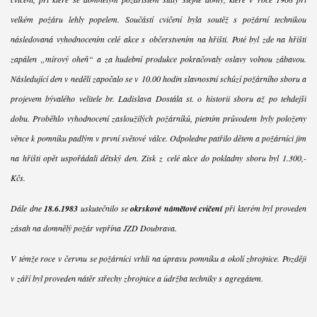
velkém požáru lehly popelem. Součástí cvičení byla soutěž s požární technikou
následovaná vyhodnocením celé akce s občerstvením na hřišti. Poté byl zde na hřišti
zapálen „mírový oheň“ a za hudební produkce pokračovaly oslavy volnou zábavou.
Následující den v neděli započalo se v 10.00 hodin slavnostní schůzí požárního sboru a
projevem bývalého velitele br. Ladislava Dostála st. o historii sboru až po tehdejší
dobu. Proběhlo vyhodnocení zasloužilých požárníků, pietním průvodem byly položeny
věnce k pomníku padlým v první světové válce. Odpoledne patřilo dětem a požárníci jim
na hřišti opět uspořádali dětský den. Zisk z celé akce do pokladny sboru byl 1.300,-
Kčs.
Dále dne
18.6.1983
uskutečnilo se
okrskové námětové cvičení
při kterém byl proveden
zásah na domnělý požár vepřína JZD Doubrava.
V témže roce v červnu se požárníci vrhli na úpravu pomníku a okolí zbrojnice. Později
v září byl proveden nátěr střechy zbrojnice a údržba techniky s agregátem.