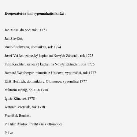
Kooperátoři a jiní vypomáhající kněží :
Jan Máša, do poč. roku 1773
Jan Slavíček
Rudolf Schwann, dominikán, rok 1774
Josef Vařílek, zámecký kaplan na Nových Zámcích, rok 1775
Filip Krachler, zámecký kaplan na Nových Zámcích, rok 1776
Bernard Wemberger, minorita z Uničova, vypomáhal, rok 1777
Eliáš Heinrich, dominikán z Olomouce, vypomáhal 1777
Viktorin Hönig, do 31.8.1778
Ignác Klin, rok 1778
Antonín Václavík, rok 1778
František Benisch
P. Hilar Dvořák, františkán z Olomouce
P. Ivo