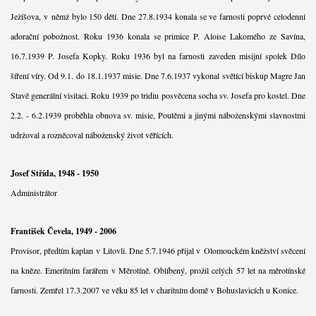
Ježíšova, v němž bylo 150 dětí. Dne 27.8.1934 konala se ve farnosti poprvé celodenní
adorační pobožnost. Roku 1936 konala se primice P. Aloise Lakomého ze Savína,
16.7.1939 P. Josefa Kopky. Roku 1936 byl na farnosti zaveden misijní spolek Dílo
šíření víry. Od 9.1. do 18.1.1937 misie. Dne 7.6.1937 vykonal světící biskup Magre Jan
Stavě generální visitaci. Roku 1939 po tridiu posvěcena socha sv. Josefa pro kostel. Dne
2.2. - 6.2.1939 proběhla obnova sv. misie, Poutěmi a jinými náboženskými slavnostmi
udržoval a rozněcoval náboženský život věřících.
Josef Střída, 1948 - 1950
Administrátor
František Čevela, 1949 - 2006
Provisor, předtím kaplan v Litovli. Dne 5.7.1946 přijal v Olomouckém kněžství svěcení
na kněze. Emeritním farářem v Měrotíně. Oblíbený, prožil celých 57 let na měrotínské
farnosti. Zemřel 17.3.2007 ve věku 85 let v charitním domě v Bohuslavicích u Konice.