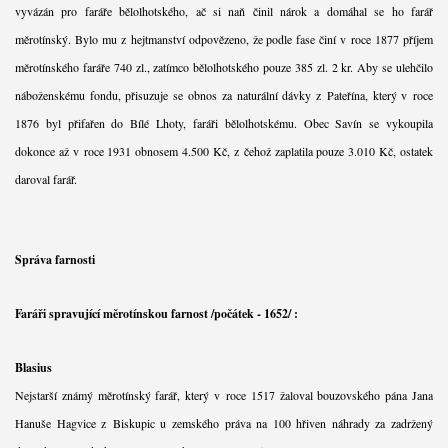
vyvázán pro faráře bělolhotského, ač si naň činil nárok a domáhal se ho farář
měrotínský. Bylo mu z hejtmanství odpovězeno, že podle fase činí v roce 1877 příjem
měrotínského faráře 740 zl., zatímco bělolhotského pouze 385 zl. 2 kr. Aby se ulehčilo
náboženskému fondu, přisuzuje se obnos za naturální dávky z Pateřína, který v roce
1876 byl přifařen do Bílé Lhoty, faráři bělolhotskému. Obec Savín se vykoupila
dokonce až v roce 1931 obnosem 4.500 Kč, z čehož zaplatila pouze 3.010 Kč, ostatek
daroval farář.
Správa farnosti
Faráři spravující měrotínskou farnost /počátek - 1652/ :
Blasius
Nejstarší známý měrotínský farář, který v roce 1517 žaloval bouzovského pána Jana
Hanuše Hagvice z Biskupic u zemského práva na 100 hřiven náhrady za zadržený