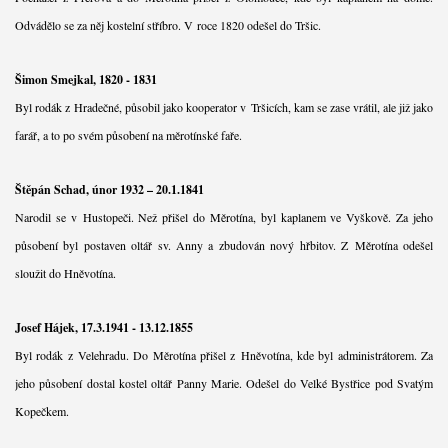
Odvádělo se za něj kostelní stříbro. V roce 1820 odešel do Tršic.
Šimon Smejkal, 1820 - 1831
Byl rodák z Hradečné, působil jako kooperator v Tršicích, kam se zase vrátil, ale již jako
farář, a to po svém působení na měrotínské faře.
Štěpán Schad, únor 1932 – 20.1.1841
Narodil se v Hustopeči. Než přišel do Měrotína, byl kaplanem ve Vyškově. Za jeho
působení byl postaven oltář sv. Anny a zbudován nový hřbitov. Z Měrotína odešel
sloužit do Hněvotína.
Josef Hájek, 17.3.1941 - 13.12.1855
Byl rodák z Velehradu. Do Měrotína přišel z Hněvotína, kde byl administrátorem. Za
jeho působení dostal kostel oltář Panny Marie. Odešel do Velké Bystřice pod Svatým
Kopečkem.