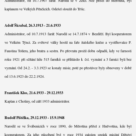
Administrátor, od 10.7.1907 farář. Narodil se v Želči. Než přišel do Měrotína, byl
kaplanem ve Velkých Pěnčicích. Odešel sloužit do Tršic.
Adolf Škrabal, 26.3.1913 - 21.6.1933
Administrátor, od 10.7.1913 farář. Narodil se 14.7.1874 v Bezděčí. Byl kooperatorem
ve Velkém Týnci. Za světové války hostil na faře italského kněze a vystěhovalce P.
Faustina Tollera, jeho bratra a sestru. Po převratu prožil dobu odpadů, kdy ve farnosti
roku 1921 při sčítání lidu 515 farníků se přihlásilo k čsl. vyznání a 3 farníci byli bez
vyznání. Od 24.2. - 3.3.1923 se konaly misie, poté po přestávce byly obnoveny v době
od 13.6.1923 do 22.2.1924.
František Klos, 21.6.1933 - 29.12.1933
Kaplan z Choliny, od září 1933 administrátor.
Rudolf Pištělka, 29.12.1933 - 15.9.1948
Narodil se ve Švábenicích v roce 1890, do Měrotína přišel z Hněvotína, kde byl
kooperatorem. Za jeho působení byl v roce 1934 založen spolek misijní Dětství