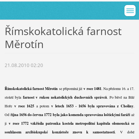
Římskokatolická farnost
Měrotín
21.08.2010 02:20
Římskokatolická farnost Měrotín
se připomíná již
v roce 1481
. Na přelomu 16. a 17.
století byla
farnost v rukou nekatolických duchovních správců
. Po bitvě na Bílé
Hoře
v roce 1625
a potom
v letech 1653 - 1656 byla spravována z Choliny
.
Od
října 1656 do června 1772 byla jako komenda spravována loštickými faráři
až
ji
v roce 1772 vzkřísila patronka kostela metropolitní kapitula olomoucká se
souhlasem arcibiskupské konzistoře znovu k samostatnosti
. V době