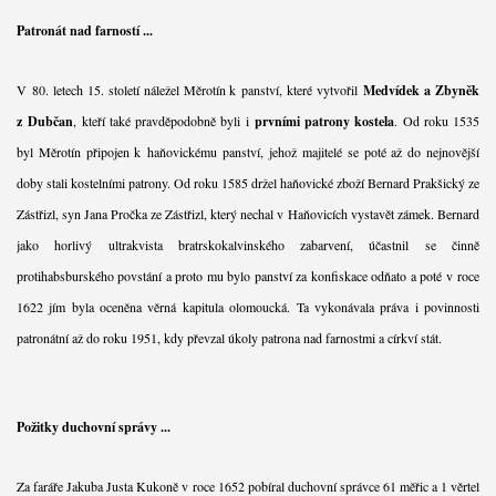
Patronát nad farností ...
V 80. letech 15. století náležel Měrotín k panství, které vytvořil
Medvídek a Zbyněk
z Dubčan
, kteří také pravděpodobně byli i
prvními patrony kostela
. Od roku 1535
byl Měrotín připojen k haňovickému panství, jehož majitelé se poté až do nejnovější
doby stali kostelními patrony. Od roku 1585 držel haňovické zboží Bernard Prakšický ze
Zástřizl, syn Jana Pročka ze Zástřizl, který nechal v Haňovicích vystavět zámek. Bernard
jako horlivý ultrakvista bratrskokalvinského zabarvení, účastnil se činně
protihabsburského povstání a proto mu bylo panství za konfiskace odňato a poté v roce
1622 jím byla oceněna věrná kapitula olomoucká. Ta vykonávala práva i povinnosti
patronátní až do roku 1951, kdy převzal úkoly patrona nad farnostmi a církví stát.
Požitky duchovní správy ...
Za faráře Jakuba Justa Kukoně v roce 1652 pobíral duchovní správce 61 měřic a 1 věrtel