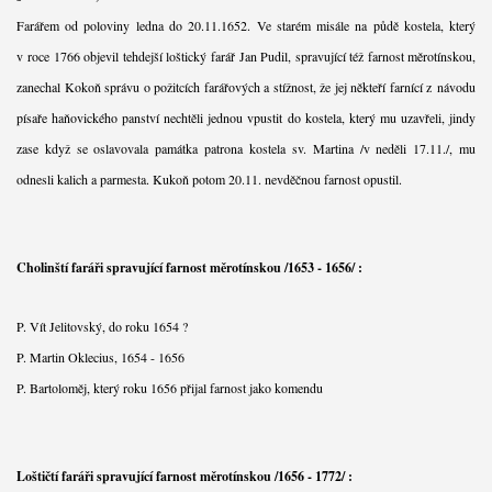
Farářem od poloviny ledna do 20.11.1652. Ve starém misále na půdě kostela, který
v roce 1766 objevil tehdejší loštický farář Jan Pudil, spravující též farnost měrotínskou,
zanechal Kokoň správu o požitcích farářových a stížnost, že jej někteří farnící z návodu
písaře haňovického panství nechtěli jednou vpustit do kostela, který mu uzavřeli, jindy
zase když se oslavovala památka patrona kostela sv. Martina /v neděli 17.11./, mu
odnesli kalich a parmesta. Kukoň potom 20.11. nevděčnou farnost opustil.
Cholinští faráři spravující farnost měrotínskou /1653 - 1656/ :
P. Vít Jelitovský, do roku 1654 ?
P. Martin Oklecius, 1654 - 1656
P. Bartoloměj, který roku 1656 přijal farnost jako komendu
Loštičtí faráři spravující farnost měrotínskou /1656 - 1772/ :