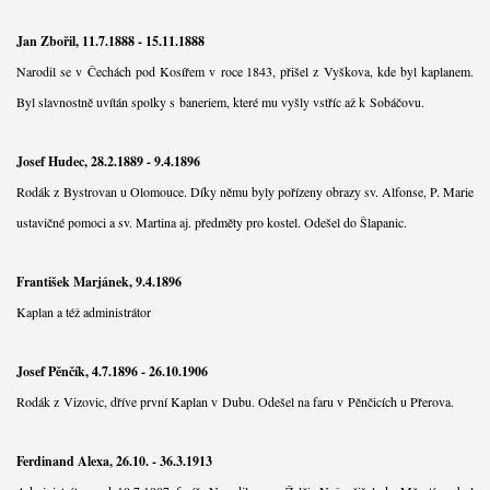
Jan Zbořil, 11.7.1888 - 15.11.1888
Narodil se v Čechách pod Kosířem v roce 1843, přišel z Vyškova, kde byl kaplanem.
Byl slavnostně uvítán spolky s baneriem, které mu vyšly vstříc až k Sobáčovu.
Josef Hudec, 28.2.1889 - 9.4.1896
Rodák z Bystrovan u Olomouce. Díky němu byly pořízeny obrazy sv. Alfonse, P. Marie
ustavičné pomoci a sv. Martina aj. předměty pro kostel. Odešel do Šlapanic.
František Marjánek, 9.4.1896
Kaplan a též administrátor
Josef Pěnčík, 4.7.1896 - 26.10.1906
Rodák z Vizovic, dříve první Kaplan v Dubu. Odešel na faru v Pěnčicích u Přerova.
Ferdinand Alexa, 26.10. - 36.3.1913