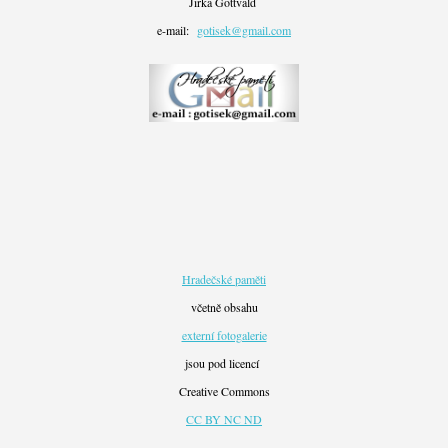
Jirka Gottvald
e-mail:
gotisek@gmail.com
Hradečské paměti
včetně obsahu
externí fotogalerie
jsou pod licencí
Creative Commons
CC BY NC ND