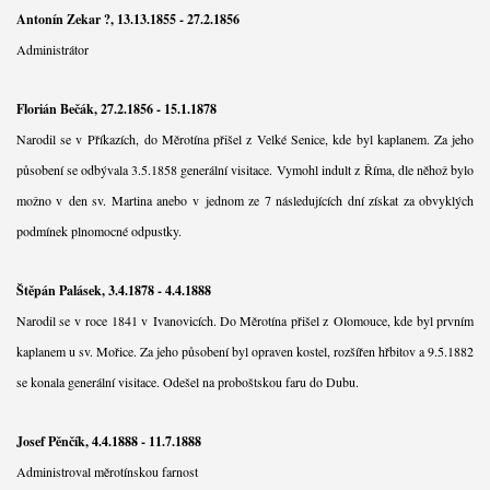
Antonín Zekar ?, 13.13.1855 - 27.2.1856
Administrátor
Florián Bečák, 27.2.1856 - 15.1.1878
Narodil se v Příkazích, do Měrotína přišel z Velké Senice, kde byl kaplanem. Za jeho
působení se odbývala 3.5.1858 generální visitace. Vymohl indult z Říma, dle něhož bylo
možno v den sv. Martina anebo v jednom ze 7 následujících dní získat za obvyklých
podmínek plnomocné odpustky.
Štěpán Palásek, 3.4.1878 - 4.4.1888
Narodil se v roce 1841 v Ivanovicích. Do Měrotína přišel z Olomouce, kde byl prvním
kaplanem u sv. Mořice. Za jeho působení byl opraven kostel, rozšířen hřbitov a 9.5.1882
se konala generální visitace. Odešel na proboštskou faru do Dubu.
Josef Pěnčík, 4.4.1888 - 11.7.1888
Administroval měrotínskou farnost