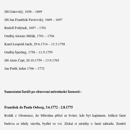
Jiří Galovský, 1656 – 1669
Jiří Jan František Pavlovský, 1669 – 1697
Rudolf Foltýnek, 1697 – 1701
Ondřej Alexius Mlčák, 1701 – 1704
Karel Leopold Jaich, 29.6.1714 – 13.3.1758
Ondřej Šperling, 1758 – 11.9.1759
Jiří Alois Čepl, 20.10.1759 – 13.9.1765
Jan Pudil, leden 1766 – 1772
Samostatní faráři po obnovení měrotínské farnosti :
František de Paula Oeberg, 3.6.1772 - 2.8.1775
Rodák z Olomouce, do Měrotína přišel ze Svitav, kde byl kaplanem. Jelikož farní
budova se tehdy stavěla, bydlel ve vsi. Získal si zásluhy o farní zahradu. Zemřel