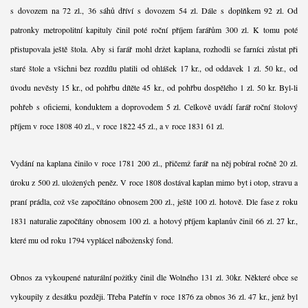
s dovozem na 72 zl., 36 sáhů dříví s dovozem 54 zl. Dále s doplňkem 92 zl. Od
patronky metropolitní kapituly činil poté roční příjem farářům 300 zl. K tomu poté
přistupovala ještě štola. Aby si farář mohl držet kaplana, rozhodli se farníci zůstat při
staré štole a všichni bez rozdílu platili od ohlášek 17 kr., od oddavek 1 zl. 50 kr., od
úvodu nevěsty 15 kr., od pohřbu dítěte 45 kr., od pohřbu dospělého 1 zl. 50 kr. Byl-li
pohřeb s oficiemi, konduktem a doprovodem 5 zl. Celkově uvádí farář roční štolový
příjem v roce 1808 40 zl., v roce 1822 45 zl., a v roce 1831 61 zl.
Vydání na kaplana činilo v roce 1781 200 zl., přičemž farář na něj pobíral ročně 20 zl.
úroku z 500 zl. uložených peněz. V roce 1808 dostával kaplan mimo byt i otop, stravu a
praní prádla, což vše započítáno obnosem 200 zl., ještě 100 zl. hotově. Dle fase z roku
1831 naturalie započítány obnosem 100 zl. a hotový příjem kaplanův činil 66 zl. 27 kr.,
které mu od roku 1794 vyplácel náboženský fond.
Obnos za vykoupené naturální požitky činil dle Wolného 131 zl. 30kr. Některé obce se
vykoupily z desátku později. Třeba Pateřín v roce 1876 za obnos 36 zl. 47 kr., jenž byl