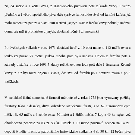
rži, 64 měřic a 1 věrtel ovsa, z Haňovického pivovaru poté z každé várky 1 vědro
předního a 1 vědro společného piva, dále správce farnosti dostával od farníků kuřata, jež
mohl zaměnit za peníze a o sv. Janu Křtiteli „sejry“. Dále z farské krávy pokud ji nedržel
doma, ale měl ji pronajatou u jiných, dostával ročně 1 zl. moravský.
Po švédských válkách v roce 1671 dostával farář z 10 obcí namísto 112 měříc ovsa a
toliko rži pouze 77 měřic, jelikož mnohá pole byla neosetá. Příjem z farního pole a
zahrady uvádí se v roce 1691 3 zlatky ročně, ze dvou louk poté dále 1 fůra sena. Kromě
krávy, z níž byl roční příjem 1 zlatka, dostával od farníků po 1 sextariu másla a po 3
vajíčkách.
V zakládací listině samostatné farnosti měrotínské z roku 1772 jsou vymezeny požitky
farářovy takto : desátky, dříve odváděné loštickému faráři, a to 62 staromoravských
měřic rži, 65 měřic a 4 achtle ovsa, 30 mázů a 1 židlík másla, 7 kop a 46 ks vajec, což
ohodnoceno peněžitě na 63 zl. 53 kr. Užitek z 10 měřic pozemků oceněn na 14 zl.,
deputát 6 měřic hrachu z patronátního haňovického statku na 4 zl. 30 kr., 12 beček piva