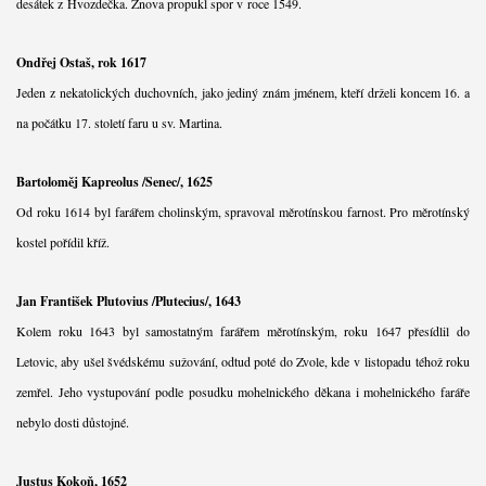
desátek z Hvozdečka. Znova propukl spor v roce 1549.
Ondřej Ostaš, rok 1617
Jeden z nekatolických duchovních, jako jediný znám jménem, kteří drželi koncem 16. a
na počátku 17. století faru u sv. Martina.
Bartoloměj Kapreolus /Senec/, 1625
Od roku 1614 byl farářem cholinským, spravoval měrotínskou farnost. Pro měrotínský
kostel pořídil kříž.
Jan František Plutovius /Plutecius/, 1643
Kolem roku 1643 byl samostatným farářem měrotínským, roku 1647 přesídlil do
Letovic, aby ušel švédskému sužování, odtud poté do Zvole, kde v listopadu téhož roku
zemřel. Jeho vystupování podle posudku mohelnického děkana i mohelnického faráře
nebylo dosti důstojné.
Justus Kokoň, 1652