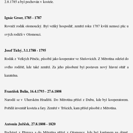
2.8.1785 a byl pochován v kostele.
Ignác Groer, 1785 - 1787
Rovněž rodák olomoucký. Byl veliký hospodář, zemřel roku 1787 kvůli nemoci plic u
svých rodičů v Olomouci.
Josef Tichý, 3.1.1788 - 1795
Rodák z Velkých Pěnčic, působil jako kooperator ve Slušovicích. Z Měrotína odešel do
svého rodiště, kde také zemřel. Za jeho působení byl postaven nový hlavní oltář a
kazatelna.
František Bulin, 16.4.1793 - 27.6.1808
Narodil se v Uherském Hradišti. Do Měrotína přišel z Dubu, kde byl kooperatorem.
Pořídil inventář kostela a fary. Zemřel v Tršicích, kam přišel působit z Měrotína.
Antonín Juříček, 27.8.1808 - 1820
Pocházel z Přerova a do Měrotína přišel z Olomouce, kde byl kaplanem na dómě.