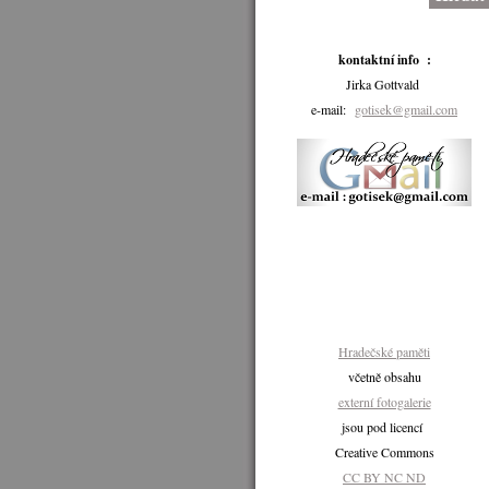
kontaktní info :
Jirka Gottvald
e-mail:
gotisek@gmail.com
Hradečské paměti
včetně obsahu
externí fotogalerie
jsou pod licencí
Creative Commons
CC BY NC ND