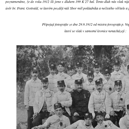
poznamenáno, že do roku 1912 šli jsme s dluhem 199 K 27 hal. Tento dluh nás však nijak 
úvěr br. Frant. Gottvald, ve kterém později náš Sbor měl pokladníka a nečistého věřitele
Připojuji fotografie ze dne 29.9.1912 od mistra forografa p. Vo
které se však v samotné kronice nenacházejí :