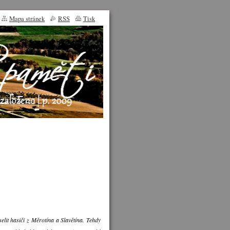
Mapa stránek
RSS
Tisk
selit hasiči z Měrotína a Slavětína. Tehdy