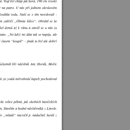
rant. Vogl byl chlap jak hora, 190 cm vysoký
y až na patro. U nás při jednom okrskovém
edosáhla vodu. Naši se s tím mordovali -
om zakřičí „Ôhnite klôce“. Obrátil se ke
šel domů až k ránu a stavěl se u nás (u
ato. „No když mi dáte tak se napiju, ale
 časem “koupil“ - jinak to byl ale dobrý
častnili bři náčelník Ant. Horák, Mořic
pak za zvuků měrotínské kapely pochodoval
la velice pěkná, jak okolních hasičských
n, Slavětín a hodně návštěvníků z Litovle.
e „mladé“ nacvičil p. nadučitel Juráš z