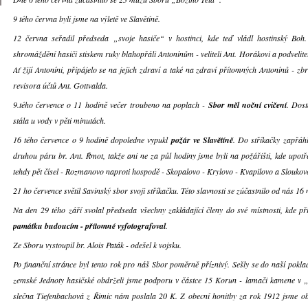
9 tého června byli jsme na výletě ve Slavětíně.
12 června seřadil předseda „svoje hasiče“ v hostinci, kde teď vládl hostinský Boh.
shromáždění hasiči stiskem ruky blahopřáli Antonínům - veliteli Ant. Horákovi a podvelite
Ať žijí Antoníni, připájelo se na jejich zdraví a také na zdraví přítomných Antonínů - zbr
revisora účtů Ant. Gottvalda.
9.tého července o 11 hodině večer troubeno na poplach -
Sbor měl noční cvičení
. Dost
stála u vody v pěti minutách.
16 tého července o 9 hodině dopoledne vypukl
požár ve Slavětíně
. Do stříkačky zapřáh
druhou páru br. Ant. Řmot, takže ani ne za půl hodiny jsme byli na požářišti, kde upotř
tehdy pět čísel - Rozmanovo naproti hospodě - Skopalovo - Krylovo - Kvapilovo a Sloukov
21 ho července světil Savinský sbor svoji stříkačku. Této slavnosti se zúčastnilo od nás 16
Na den 29 tého září svolal předseda všechny zakládající členy do své místnosti, kde p
památku budoucím - přítomné vyfotografoval
.
Ze Sboru vystoupil br. Alois Paták - odešel k vojsku.
Po finanční stránce byl tento rok pro náš Sbor poměrně příznivý. Sešly se do naší pokla
zemské Jednoty hasičské obdrželi jsme podporu v částce 15 Korun - lamači kamene v 
slečna Tiefenbachová z Řimic nám poslala 20 K. Z obecní honitby za rok 1912 jsme ob