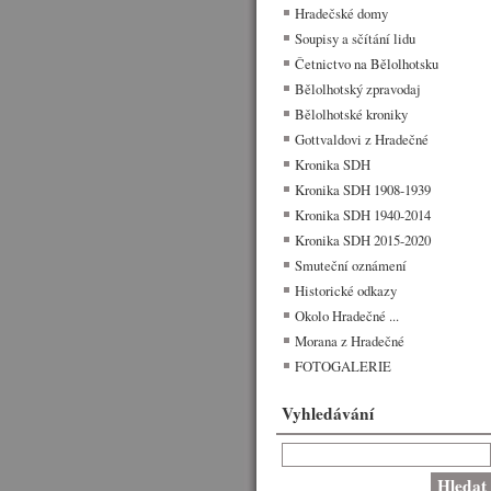
Hradečské domy
Soupisy a sčítání lidu
Četnictvo na Bělolhotsku
Bělolhotský zpravodaj
Bělolhotské kroniky
Gottvaldovi z Hradečné
Kronika SDH
Kronika SDH 1908-1939
Kronika SDH 1940-2014
Kronika SDH 2015-2020
Smuteční oznámení
Historické odkazy
Okolo Hradečné ...
Morana z Hradečné
FOTOGALERIE
Vyhledávání