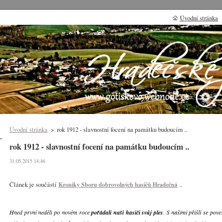
Úvodní stránka
Úvodní stránka
>
rok 1912 - slavnostní focení na památku budoucím ..
rok 1912 - slavnostní focení na památku budoucím ..
31.05.2015 14:46
Článek je součástí
..
Kroniky Sboru dobrovolných hasičů Hradečná
Hned první neděli po novém roce
pořádali naši hasiči svůj ples
. S našimi přišli se pove