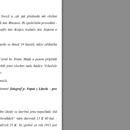
 Svozil a zde jak předseda tak všichni
li Ant. Řmotovi. Po společném provolání -
ojíře Ant. Krajce, trubače Ant. Seiferta a
avilo se ihned 19 hasičů, takže stříkačka
l koně br. Frant. Paták a potom připřáhl
ebili jsme všechny naše hadice. Vyhořelo
o.
 mužů.
řítomný
fotograf p. Vopat z Litovle - pro
dny částky se kterými jsme nepočítali. Od
„brodkách“ nám darovali 13 K 40 hal. -
drželi 25 K. Ve zprávě za rok 1911 jest