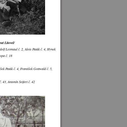
at Litovel/
dolf Lexmaul č. 2, Alois Paták č. 4, Hynek
opa č. 18
ek Paták č. 4, František Gottwald č. 5,
č. 43, Antonín Seifert č. 42