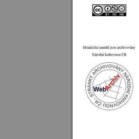
Hradečské paměti jsou archivovány
Národní knihovnou ČR