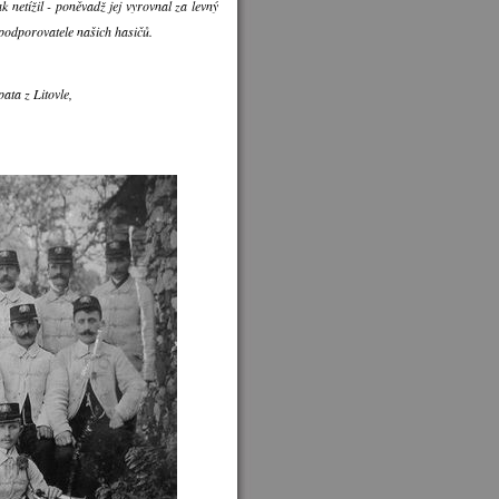
netížil - poněvadž jej vyrovnal za levný
 a podporovatele našich hasičů.
pata z Litovle,