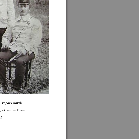
 Vopat Litovel/
, František Paták
tál