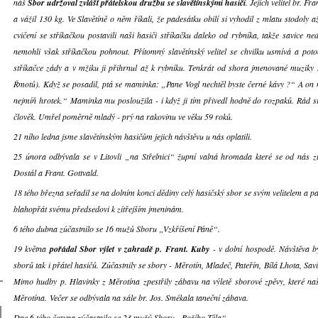
náš
Sbor udržoval zvlášť přátelskou družbu se slavětínskými hasiči
. Jejich velitel br. F
a vážil 130 kg. Ve Slavětíně o něm říkali, že padesátku obilí si vyhodil z mlatu stodol
cvičení se stříkačkou postavili naši hasiči stříkačku daleko od rybníka, takže savice n
nemohli však stříkačkou pohnout. Přítomný slavětínský velitel se chvilku usmívá a pot
stříkačce zády a v mžiku ji přihrnul až k rybníku. Tenkrát od shora jmenované muziky 
Řmotů). Když se posadil, ptá se maminka: „Pane Vogl nechtěl byste černé kávy ?“ A on n
nejmíň hrotek.“ Maminka mu posloužila - i když ji tím přivedl hodně do rozpaků. Rád si
člověk. Umřel poměrně mladý - prý na rakovinu ve věku 59 roků.
21 ního ledna jsme slavětínským hasičům jejich návštěvu u nás oplatili.
25 února odbývala se v Litovli „na Střelnici“ župní valná hromada které se od nás zú
Dostál a Frant. Gottvald.
18 tého března seřadil se na dolním konci dědiny celý hasičský sbor se svým velitelem a 
blahopřát svému předsedovi k zítřejším jmeninám.
6 tého dubna zúčastnilo se 16 mužů Sboru „Vzkříšení Páně“.
19 května
pořádal Sbor výlet v zahradě p. Frant. Kuby
- v dolní hospodě. Návštěva by
sborů tak i přátel hasičů. Zúčastnily se sbory - Měrotín, Mladeč, Pateřín, Bílá Lhota, Saví
Mimo hudby p. Hlavinky z Měrotína zpestřily zábavu na výletě sborové zpěvy, které naš
Měrotína. Večer se odbývala na sále br. Jos. Smékala taneční zábava.
Dne 6 tého června zúčastnilo se 23 mužů Sboru „Božího Těla“.