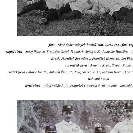
foto - Sbor dobrovolných hasičů /dat. 29.9.1912 - foto Vop
stojící zleva
- Josef Pinkava, František Grézl, František Vaňák č. 22, Ladislav Havlíček, A
Krček, František Rosenberg, František Komárek, Jan Přík
uprostřed zleva
- Antonín Krajc, Štěpán Kadlec
sedící zleva
- Mořic Dostál, Antonín Řmot st., Josef Smékal č. 17, Antonín Horák, Františ
Bohumil Svozil
ležící zleva
- Adolf Vaňák č. 22, František Gottwald č. 40, Antonín Gottwald 