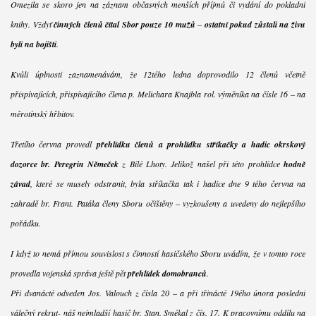
Omezila se skoro jen na záznam občasných menších příjmů či vydání do pokladní
knihy. Vždyť
činných členů čítal Sbor pouze 10 mužů
–
ostatní pokud zůstali na živu
byli na bojišti
.
Kvůli úplnosti zaznamenávám, že 12tého ledna doprovodilo 12 členů včetně
přispívajících, přispívajícího člena p. Melichara Knajbla rol. výměníka na čísle 16 – na
měrotínský hřbitov.
Třetího června provedl
přehlídku členů a prohlídku stříkačky a hadic okrskový
dozorce br. Peregrin Němeček
z Bílé Lhoty. Jelikož našel při této prohlídce
hodně
závad
, které se musely odstranit, byla stříkačka tak i hadice dne 9 tého června na
zahradě br. Frant. Patáka členy Sboru očištěny – vyzkoušeny a uvedeny do nejlepšího
pořádku.
I když to nemá přímou souvislost s činností hasičského Sboru uvádím, že v tomto roce
provedla vojenská správa ještě pět
přehlídek domobranců
.
Při dvanácté odveden Jos. Valouch z čísla 20 – a při třinácté 19ého února poslední
válečný rekrut- náš nejmladší hasič br. Stan. Smékal z čís. 17. K pracovnímu oddílu na