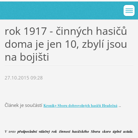
rok 1917 - činných hasičů
doma je jen 10, zbylí jsou
na bojišti
27.10.2015 09:28
Článek je součástí
..
Kroniky Sboru dobrovolných hasičů Hradečná
V tento
předposlední válečný rok činnost hasičského Sboru skoro úplně ustala
.