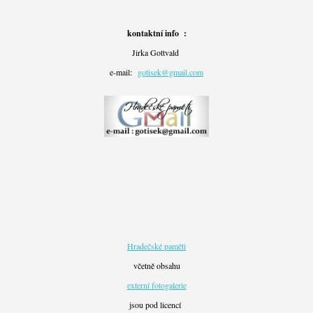
kontaktní info :
Jirka Gottvald
e-mail:
gotisek@gmail.com
Hradečské paměti
včetně obsahu
externí fotogalerie
jsou pod licencí