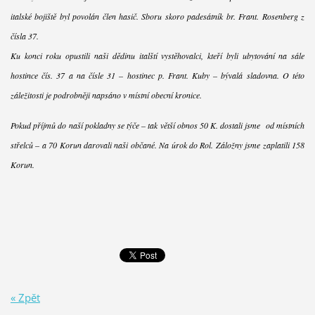
italské bojiště byl povolán člen hasič. Sboru skoro padesátník br. Frant. Rosenberg z
čísla 37.
Ku konci roku opustili naši dědinu italští vystěhovalci, kteří byli ubytování na sále
hostince čís. 37 a na čísle 31 – hostinec p. Frant. Kuby – bývalá sladovna. O této
záležitosti je podrobněji napsáno v místní obecní kronice.
Pokud příjmů do naší pokladny se týče – tak větší obnos 50 K. dostali jsme od místních
střelců – a 70 Korun darovali naši občané. Na úrok do Rol. Záložny jsme zaplatili 158
Korun.
« Zpět