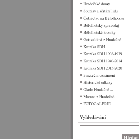
Hradečské domy
Soupisy a sčítání lidu
Četnictvo na Bělolhotsku
Bělolhotský zpravodaj
Bělolhotské kroniky
Gottvaldovi z Hradečné
Kronika SDH
Kronika SDH 1908-1939
Kronika SDH 1940-2014
Kronika SDH 2015-2020
Smuteční oznámení
Historické odkazy
Okolo Hradečné ...
Morana z Hradečné
FOTOGALERIE
Vyhledávání