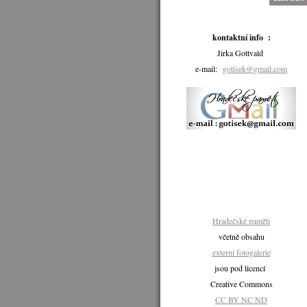
kontaktní info :
Jirka Gottvald
e-mail:
gotisek@gmail.com
Hradečské paměti
včetně obsahu
externí fotogalerie
jsou pod licencí
Creative Commons
CC BY NC ND