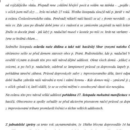
od vyjíždějícího vlaku. Přepadl mne zvláštní hřejivý pocit a volám na tatínka - „pojďte 
v očích jsem měl slzy … bylo mi tehdy 27 roků. Třetího listopadu sloužil náš p. farář v m
a oslavu Československého státu. Poněvadž někteří naši hasiči se už z fronty nevrátili - z
mše sv. Zde zase po dlouhé době jsme si s radostí a se zanícením zazpívali tu naši krá
Znělo to docela jinak - jak když p. nadučitel musel v kostele po mši sv. hrát na varhan
žene se hrdinů chlum…
Sedmého listopadu
oslavila naše dědina a také náš hasičský Sbor zrození našeho 
občanstvo sešlo se před domem starosty obce p. Frant. Podivinského, kde p. nadučitel V
osvětlil význam a dosah této pro náš národ dějiné události. Okna všech domů - jelikož o
svícemi, a po řeči p. nadučitele, odebral se lampionový průvod za doprovodu kapely p.
pořádána taneční zábava. Průvod doprovázely salvy z inprovisovaného děla, které odp
době hudba zahrála naši národní a nyní i státní hymnu - Kde domov můj - zaníceně ji zpí
v očích zpívali i ti, kteří věděli, že se se svými milými v osvobozené vlasti více nesejdou.
Na oslavu této pro národ veliké události
pořádána 17. listopadu mohutná manifestace v 
hasičů. Obecenstvo a spolky seřadily se před akciovým pivovarem načež průvod za dop
z improvisované tribuny promluvili řečníci o těchto velkých událostech.
Z
jednatelské zprávy
za tento rok zaznamenávám, že 18tého března doprovodilo 14 ha