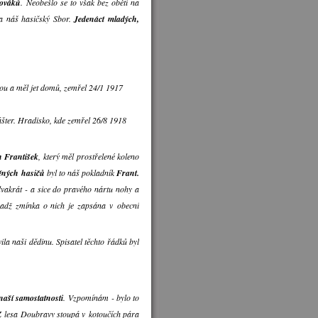
lováků
. Neobešlo se to však bez obětí na
 a náš hasičský Sbor.
Jedenáct mladých,
nou a měl jet domů, zemřel 24/1 1917
šter. Hradisko, kde zemřel 26/8 1918
h František
, který měl prostřelené koleno
ěných hasičů
byl to náš pokladník
Frant.
dvakrát - a sice do pravého nártu nohy a
vadž zmínka o nich je zapsána v obecní
vila naši dědinu. Spisatel těchto řádků byl
 naší samostatnosti
. Vzpomínám - bylo to
 Z lesa Doubravy stoupá v kotoučích pára