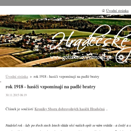
Úvodní stránka
Úvodní stránka
>
rok 1918 - hasiči vzpomínají na padlé bratry
rok 1918 - hasiči vzpomínají na padlé bratry
30.11.2015 08:19
Článek je součástí
..
Kroniky Sboru dobrovolných hasičů Hradečná
Nadešel rok - kdy po třech stech letech vláda věcí našich opět se nám vrátila - a český a 