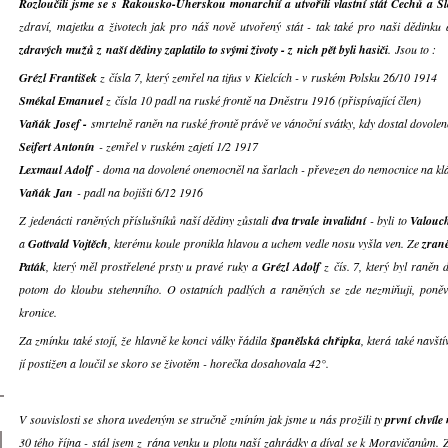
Rozloučili jsme se s Rakousko-Uherskou monarchií a utvořili vlastní stát Čechů a S
zdraví, majetku a životech jak pro náš nově utvořený stát - tak také pro naši dědinku
zdravých mužů z naší dědiny zaplatilo to svými životy - z nich pět byli hasiči
. Jsou to :
Grézl František
z čísla 7, který zemřel na tifus v Kielcích - v ruském Polsku 26/10 1914
Smékal Emanuel
z čísla 10 padl na ruské frontě na Dněstru 1916 (přispívající člen)
Vaňák Josef -
smrtelně raněn na ruské frontě právě ve vánoční svátky, kdy dostal dovole
Seifert Antonín
- zemřel v ruském zajetí 1/2 1917
Lexmaul Adolf
- doma na dovolené onemocněl na šarlach - převezen do nemocnice na klá
Vaňák Jan
- padl na bojišti 6/12 1916
Z jedenácti raněných příslušníků naší dědiny zůstali
dva trvale invalidní
- byli to
Valouc
a
Gottvald Vojtěch
, kterému koule pronikla hlavou a uchem vedle nosu vyšla ven. Ze
zran
Paták
, který měl prostřelené prsty u pravé ruky a
Grézl Adolf
z čís. 7, který byl raněn 
potom do kloubu stehenního. O ostatních padlých a raněných se zde nezmiňuji, poně
kronice.
Za zmínku také stojí, že hlavně ke konci války řádila
španělská chřipka
, která také navští
jí postižen a loučil se skoro se životěm - horečka dosahovala 42°.
V souvislosti se shora uvedeným se stručně zmíním jak jsme u nás prožili ty
první chvíle
30 tého října - stál jsem z rána venku u plotu naší zahrádky a díval se k Moravičanům.