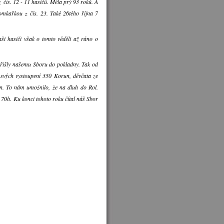
 čís. 12 - 11 hasičů. Měla prý 93 roků. A
omkařkou z čís. 23. Také 26tého října 7
aši hasiči však o tomto věděli až ráno o
é přišly našemu Sboru do pokladny. Tak od
 svých vystoupení 350 Korun, děvčata ze
n. To nám umožnilo, že na dluh do Rol.
K 70h. Ku konci tohoto roku čítal náš Sbor