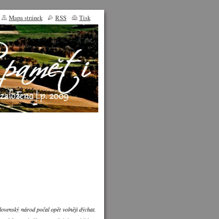
Mapa stránek
RSS
Tisk
slovenský národ počal opět volněji dýchat.