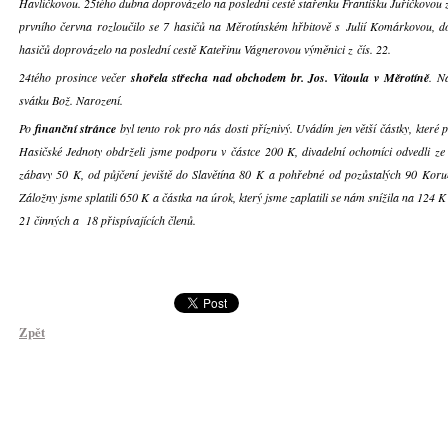
Havlíčkovou. 25tého dubna doprovázelo na poslední cestě stařenku Františku Juřičkovou z
prvního června rozloučilo se 7 hasičů na Měrotínském hřbitově s Julií Komárkovou, d
hasičů doprovázelo na poslední cestě Kateřinu Vágnerovou výměnici z čís. 22.
24tého prosince večer
shořela střecha nad obchodem br. Jos. Vitoula v Měrotíně
. N
svátku Bož. Narození.
Po
finanční stránce
byl tento rok pro nás dosti příznivý. Uvádím jen větší částky, kter
Hasičské Jednoty obdrželi jsme podporu v částce 200 K, divadelní ochotníci odvedli ze
zábavy 50 K, od půjčení jeviště do Slavětína 80 K a pohřebné od pozůstalých 90 Koru
Záložny jsme splatili 650 K a částka na úrok, který jsme zaplatili se nám snížila na 124 
21 činných a 18 přispívajících členů.
Zpět