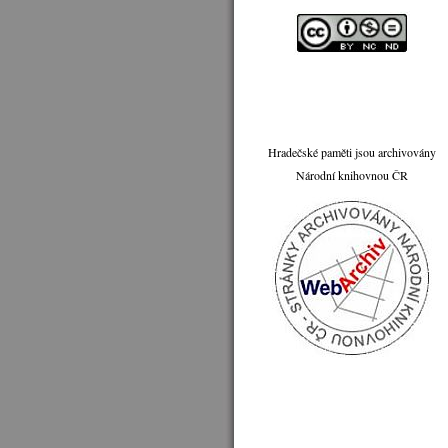
Hradečské paměti jsou archivovány
Národní knihovnou ČR