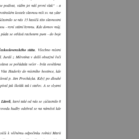
se podívat, vidím jet náš první vlak“ - a
ěrotínském kostele slavnou mši sv. na zdar
účastnilo se nás 15 hasičů této slavnostní
snou - nyní státní hymnu. Kde domov můj.
y - půda se otřásá rachotem pum - do boje
Československého státu
. Všechno místní
l. Juráš z Měrotína v delší obsažné řeči
slava se pořádala večer - byla osvětlena
 Víta Haderky do místního hostince, kde
aloval p. Jan Procházka. Když po dlouhé
val jak školák tak i stařec. A se slzami
Litovli
, které také od nás se zúčastnilo 8
rovodu hudby odebral se na náměstí kde
sičů k věčnému odpočinku rolnici Marii