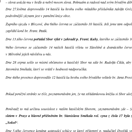
– slova uvázla mu v hrdle a nebyl mocen slova. Pohnutím a radostí nad svým bývalým dě
Dne 27.května doprovodilo 14 hasičů ku hrobu svého mladého příslušníka Adolfa Gréz
podrobnější záznam jest v pamětní knize obce.
Župního sjezdu v Březové, dne 6tého června se zúčastnilo 10 hasičů. Jeli jsme tam odp
zapřáhl koně br. Frant. Paták.
Dne 13.tého června
pořádal Sbor výlet v zahradě p. Frant. Kuby
, kterého se zúčastnilo 
9tého července se zúčastnilo 14 našich hasičů výletu ve Slavětíně a dvanáctého červe
v Měrotíně jejich návštěvu u nás.
Dne 28 srpna sešlo se místní občanstvo a hasičský Sbor na sále br. Rudolfa Čikla, aby 
Jaromíra Smékala, který se vrátil v hodnosti nadporučíka.
Dne 4tého prosince doprovodilo 12 hasičů ku hrobu svého bývalého velitele br. Jana Proc
Pokud peněžní stránky se týče, poznamenávám jen, že na střádankovou knížku si Sbor ulo
Poněvadž to má určitou souvislost s našim hasičským Sborem, zaznamenávám zde – 
sletem v Praze a hlavně přičiněním br. Stanislava Smékala rol. syna z čísla 17 byla 
„Sokol“
.
Dne 5.tého července konána ustavující schůze ve které přítomný p. nadučitel Dvořák ze