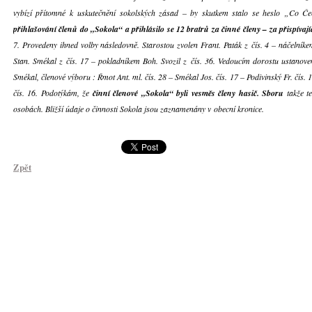
vybízí přítomné k uskutečnění sokolských zásad – by skutkem stalo se heslo „Co Č
přihlašování členů do „Sokola“ a přihlásilo se 12 bratrů za činné členy – za přispívají
7. Provedeny ihned volby následovně. Starostou zvolen Frant. Paták z čís. 4 – náčelníke
Stan. Smékal z čís. 17 – pokladníkem Boh. Svozil z čís. 36. Vedoucím dorostu ustanove
Smékal, členové výboru : Řmot Ant. ml. čís. 28 – Smékal Jos. čís. 17 – Podivinský Fr. čís. 
čís. 16. Podotýkám, že
činní členové „Sokola“ byli vesměs členy hasič. Sboru
takže t
osobách. Bližší údaje o činnosti Sokola jsou zaznamenány v obecní kronice.
Zpět