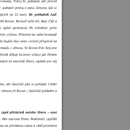
romadu. Vybízí br. jednatele, aby přečetl
. jednatel zprávu o stavu členstva, kde se
vajících na 22 muže.
Br. pokladník Laď.
00 Korun. Revisoři účtů bři. Rud. Čikl a
v úplné správnosti. Po schválení zpráv
y bylo zvýšeno. Přítomní na valné hromadě
ilo budeli obec tento zvýšený příspěvek na
 hromadu v obnosu 5ti Korun bylo hrazeno
 Horák děkuje ku konci schůze jak členům
cti let umožnili Sboru zaplatit pro něj
no, aby hasičský ples se pořádal 11tého
 v obnosu tří Korun z hasičské pokladny a
 zajetí příslušník našeho Sboru – nyní
 Pan starosta Frant. Podivinský zapřáhl
jemu na přivítanou rukou a chtěl promluvit