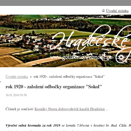
Úvodní stránka
Úvodní stránka
>
rok 1920 - založení odbočky organizace "Sokol"
rok 1920 - založení odbočky organizace "Sokol"
18.01.2016 03:58
Článek je součástí
..
Kroniky Sboru dobrovolných hasičů Hradečná
Výroční valná hromada za rok 1919
se konala 7.března v hostinci br. Rud. Čikla. Po