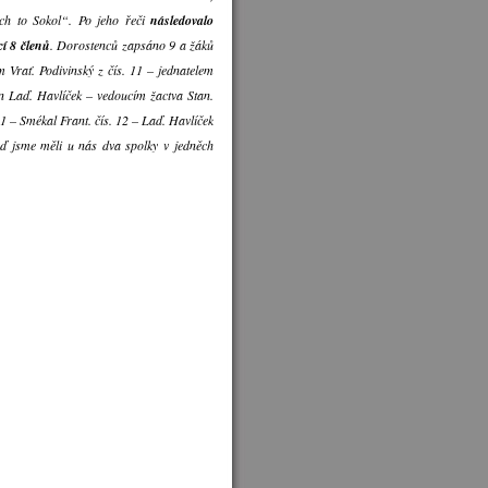
ech to Sokol“. Po jeho řeči
následovalo
cí 8 členů
. Dorostenců zapsáno 9 a žáků
m Vrať. Podivinský z čís. 11 – jednatelem
n Laď. Havlíček – vedoucím žactva Stan.
11 – Smékal Frant. čís. 12 – Laď. Havlíček
eď jsme měli u nás dva spolky v jedněch