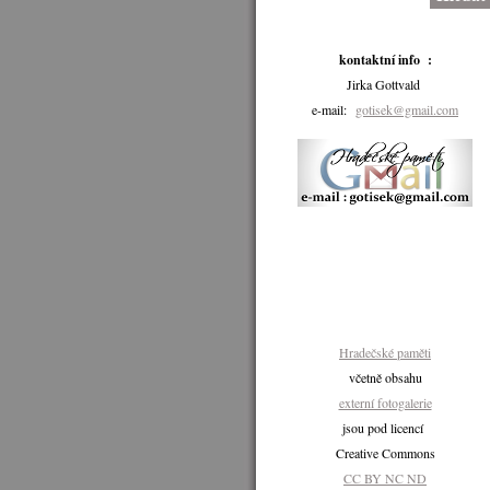
kontaktní info :
Jirka Gottvald
e-mail:
gotisek@gmail.com
Hradečské paměti
včetně obsahu
externí fotogalerie
jsou pod licencí
Creative Commons
CC BY NC ND