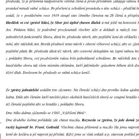
předseda, že je přítomna nadpoloviční většina členů a proto přivítáním zahajuje valnou h
protokol minulé valné schůze. Po přečtení a schválení protokolu o této schůzi – předčítá br
uvádí, že v poválečném roce 1919 stoupl stav činného členstva na 26 členů a přispí
Havlíček ve své zprávě hlásí, že Sbor jest úplně zbaven dluhů
a má ještě na hotovosti 3
Jos. Pinkava hlásí, že podrobně prozkoumali všechny účty a doklady a nalezli tyto 
jednotlivých funkcionářů Sboru, dává br. předseda návrh, aby pojištění koní do stříkačk
míní, aby náčelník Ant. Horák přednesl tento návrh v obecní výborové schůzi, aby se zjist
pojištění platit. Br. předseda dává též návrh, aby cestovné delegátům na župní valnou
z pokladny Sboru, což pozdvižením rukou bylo jednohlasně schváleno. Br. náčelník Ant.
hasičského sboru tak všem místním občanům, kteří jakýmkoliv způsobem během těch dvaná
tíživý dluh. Doslovem br. předsedy se valná schůze končí.
Ze
zprávy jednatelské
uvádím tyto záznamy. Na členské schůzi dne prvního ledna ujedná
ledna. Dále aby členům kteří navštíví plesy okolních hasičských sborů se vstupné hradilo
též členské pojištění aby se hradilo z pokladny Sboru.
Dne 3tího dubna zúčastnilo se 15bří „Vzkříšení Páně“.
Dne druhého května pořádala zde chasa muziku.
Roznesla se zpráva, že jede domů ze
ruský legionář br. Frant. Gottvald
. Všechna chasa přítomná u muziky šla jemu naproti.
koně do kočáru a jel naproti jej přivítat. Když jsme se však setkali a p. starosta potřásl 