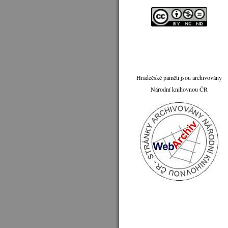
Hradečské paměti jsou archivovány
Národní knihovnou ČR