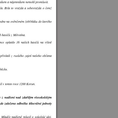
lníkem a nájemníkem nemohl promluvit.
la. Byla to vražda a sebevražda o čemž
oledne na ověnčeném žebřiňáku do kterého
16 hasičů z Měrotína.
nce oplatilo 16 našich hasičů na výletě
přivítali z ruského zajetí našeho občana
házku.
žil v tomto roce 1200 Korun.
že
z nadšení nad zdařilým všesokolským
zde založena odbočka tělocvičné jednoty
 Mladče nadšeně mluvil o sokolské idei,