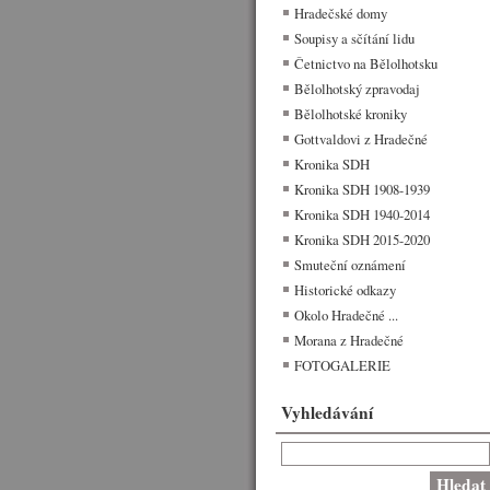
Hradečské domy
Soupisy a sčítání lidu
Četnictvo na Bělolhotsku
Bělolhotský zpravodaj
Bělolhotské kroniky
Gottvaldovi z Hradečné
Kronika SDH
Kronika SDH 1908-1939
Kronika SDH 1940-2014
Kronika SDH 2015-2020
Smuteční oznámení
Historické odkazy
Okolo Hradečné ...
Morana z Hradečné
FOTOGALERIE
Vyhledávání