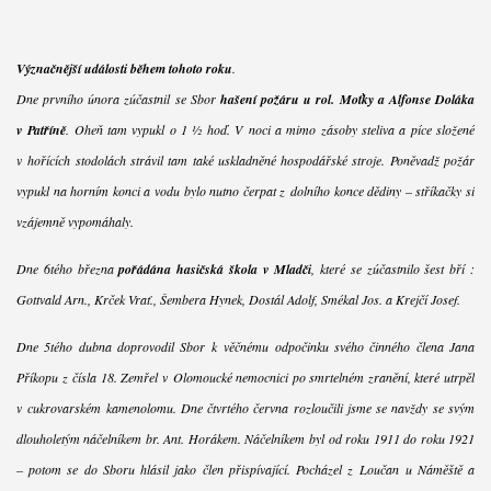
Význačnější události během tohoto roku
.
Dne prvního února zúčastnil se Sbor
hašení požáru u rol. Moťky a Alfonse Doláka
v Patříně
. Oheň tam vypukl o 1 ½ hoď. V noci a mimo zásoby steliva a píce složené
v hořících stodolách strávil tam také uskladněné hospodářské stroje. Poněvadž požár
vypukl na horním konci a vodu bylo nutno čerpat z dolního konce dědiny – stříkačky si
vzájemně vypomáhaly.
Dne 6tého března
pořádána hasičská škola v Mladči
, které se zúčastnilo šest bří :
Gottvald Arn., Krček Vrať., Šembera Hynek, Dostál Adolf, Smékal Jos. a Krejčí Josef.
Dne 5tého dubna doprovodil Sbor k věčnému odpočinku svého činného člena Jana
Příkopu z čísla 18. Zemřel v Olomoucké nemocnici po smrtelném zranění, které utrpěl
v cukrovarském kamenolomu. Dne čtvrtého června rozloučili jsme se navždy se svým
dlouholetým náčelníkem br. Ant. Horákem. Náčelníkem byl od roku 1911 do roku 1921
– potom se do Sboru hlásil jako člen přispívající. Pocházel z Loučan u Náměště a