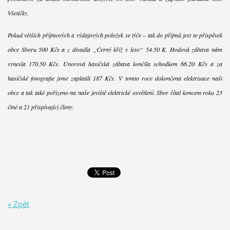
Všetičky.
Pokud větších příjmových a výdajových položek se týče – tak do příjmů jest to příspěvek
obce Sboru 500 Kčs a z divadla „Černý kříž v lese“ 54.50 K. Hodová zábava nám
vynesla 170.50 Kčs. Únorová hasičská zábava končila schodkem 66.20 Kčs a za
hasičské fotografie jsme zaplatili 187 Kčs. V tomto roce dokončena elektrisace naší
obce a tak také pořízeno na naše jeviště elektrické osvětlení. Sbor čítal koncem roku 23
činé a 21 přispívající členy.
« Zpět