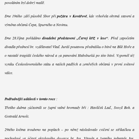
povoláním byl dobrý malíř.
Dne 19tého září působil Sbor při
požáru v Kovářově
, kde vyhořela obytná stavení a
výměna občanů Čepa, Spurného a Nevimu.
Dne 28.října pořádáno
divadelní představení „Černý kříž v lese“
. Před započetím
divadla přednesl br. vzdělavatel Vlaď. Juráš poutavou přednášku o bitvě na Bílé Hoře a
o nastalé tragédii českého národ a za panování Habsburků po této bitvě. Vzpoměl též
vzniku Československého státu a našich padlých a zemřelých občanů v první světové
válce.
Podřadnější události v tomto roce
:
Třetího dubna zúčastnili se župní valné hromady bři : Havlíček Laď., Svozil Boh. a
Gottvald Arnošt.
29tého května troubeno na poplach – po němž následovalo cvičení se stříkačkou a
pochodové za účasti okrskového dozorce br. Jos. Vitoula a župního jednatele Jos.