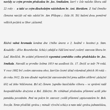
navždy se svým prvním předsedou br. Jos. Smékalem
, který v čele našeho Sboru stál
22 roky -
a také se svým dlouholetým náčelníkem br. Ant. Horákem
. Z řad činného
členstva navždy od nás odešel br. Jan Příkopa z čísla 18. Též hašení dvou poměrně
velkých požárů se Sbor zúčastnil.
Řádná
valná hromada
konána dne 13tého února o 2. hodině v hostinci p. Stan.
Koudelky - dříve Rosenberka. Schůzi zahájil a řídil loni nově zvolený starosta Sboru br.
Laď. Havlíček. Po uvítání přítomných
vzpomíná zemřelého svého předchůdce br. Jos.
Smékala
. Narodil se prvního května 1853 na usedlosti čís. 17. Dožil se tedy 79 roků.
V roce 1882 byl zvolen starostou obce, kterýžto čestný úřad vykonával plných 30 roků –
do roku 1912. Za toto dlouhé nepřetržité starostování byl jemu udělen stříbrný záslužný
kříž od Jeho Veličenstva. Byl též členem župního hasičského výboru – ve správní radě
hospodářského družstva a Rol. Záložny. Po vybídnutí předsedou přítomní uctili jeho
památku povstáním. Poté na pokyn br. starosty zvolili přítomní zapisovatelem br. Boh.
Svozila. Tento předčítá zprávu z minulé výroční schůze a nato také zprávu jednatelskou,