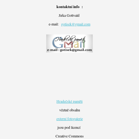
kontaktní info :
Jirka Gottvald
e-mail:
gotisek@gmail.com
Hradečské paměti
včetně obsahu
externí fotogalerie
jsou pod licencí
Creative Commons