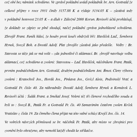
což obé bez námitek schváleno. Ve zprávě pokladní uvádí pokladník br. Arn. Gottvald že
celkové příjmy v roce 1931 činily 3157.88 K a výdaje 3134.05 K – zůstává tedy
v pokladně hotovost 23.05 K – a dluh v Záložně 2000 Korun. Revisoři účtů prohlašují,
že doklady se zápisy se plně shodují, načež pokladní zpráva jednohlasně schválena.
Zbrojíř Frant. Funěk hlásí, že houby proti kouři obdrželi bři: Havlíček Laď., Šembera
Hynek, Svozil Boh. a Dostál Adolf. Plat zbrojíře zůstává jako předešle. Volby : Br.
Starosta se táže jak se má volit – zda jednotlivě či aklamací. Br. zbrojíř navrhuje volbu
aklamací, což schváleno a zvoleni: Starostou – Laď. Havlíček, náčelníkem Frant. Paták,
prvním podnáčelníkem Arn. Gottvald, druhým podnáčelníkem Ant. Řmot. Členy výboru
zvoleni : Kratochvíl Jos., Horák Jos., Pinkava Jos., Grézl Alois, Podivinský Vrať. a
Gottvald Fr. číslo 40. Za náhradníky Dostál Adolf, Šembera Hynek a Komárek L.
Revisoři účtů : Šulák Frant. a Smékal Josef. Voleni též tři členové rozhodčího soudu a
byli to : Svozil B., Paták Fr. a Gottvald Fr. čís. 40 Samaritním četařem zvolen Krček
Vratislav z čísla 19. Za činného člena přijat na této valné schůzi Krejčí Jos. čís. 14.
Ve volných návrzích přimlouvá se br. náčelník Fr. Paták, aby místo ve zbrojnici pro
zvonění bylo ohraženo, aby nemohl každý chodit ke stříkačce.