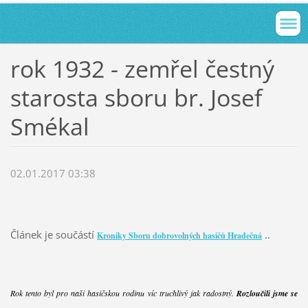
rok 1932 - zemřel čestný
starosta sboru br. Josef
Smékal
02.01.2017 03:38
Článek je součástí
..
Kroniky Sboru dobrovolných hasičů Hradečná
Rok tento byl pro naši hasičskou rodinu víc truchlivý jak radostný.
Rozloučili jsme se