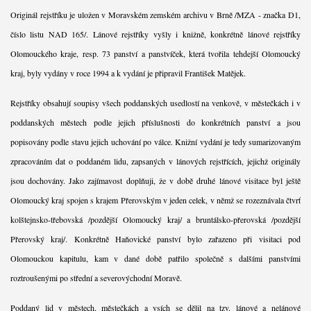
Originál rejstříku je uložen v Moravském zemském archivu v Brně /MZA - značka D1,
číslo listu NAD 165/. Lánové rejstříky vyšly i knižně, konkrétně lánové rejstříky
Olomouckého kraje, resp. 73 panství a panstvíček, která tvořila tehdejší Olomoucký
kraj, byly vydány v roce 1994 a k vydání je připravil František Matějek.
Rejstříky obsahují soupisy všech poddanských usedlostí na venkově, v městečkách i v
poddanských městech podle jejich příslušnosti do konkrétních panství a jsou
popisovány podle stavu jejich uchování po válce. Knižní vydání je tedy sumarizovaným
zpracováním dat o poddaném lidu, zapsaných v lánových rejstřících, jejichž originály
jsou dochovány. Jako zajímavost doplňuji, že v době druhé lánové visitace byl ještě
Olomoucký kraj spojen s krajem Přerovským v jeden celek, v němž se rozeznávala čtvrť
kolštejnsko-třebovská /pozdější Olomoucký kraj/ a bruntálsko-přerovská /pozdější
Přerovský kraj/. Konkrétně Haňovické panství bylo zařazeno při visitaci pod
Olomouckou kapitulu, kam v dané době patřilo společně s dalšími panstvími
roztroušenými po střední a severovýchodní Moravě.
Poddaný lid v městech, městečkách a vsích se dělil na tzv. lánové a nelánové