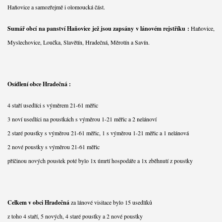
Haňovice a samozřejmě i olomoucká část.
Sumář obcí na panství Haňovice jež jsou zapsány v lánovém rejstříku :
Haňovice,
Myslechovice, Loučka, Slavětín, Hradečná, Měrotín a Savín.
Osídlení obce Hradečná :
4 staří usedlíci s výměrem 21-61 měřic
3 noví usedlíci na poustkách s výměrou 1-21 měřic a 2 nelánoví
2 staré poustky s výměrou 21-61 měřic, 1 s výměrou 1-21 měřic a 1 nelánová
2 nové poustky s výměrou 21-61 měřic
příčinou nových poustek poté bylo 1x úmrtí hospodáře a 1x zběhnutí z poustky
Celkem v obci Hradečná
za lánové visitace bylo 15 usedlíků
z toho 4 staří, 5 nových, 4 staré poustky a 2 nové poustky