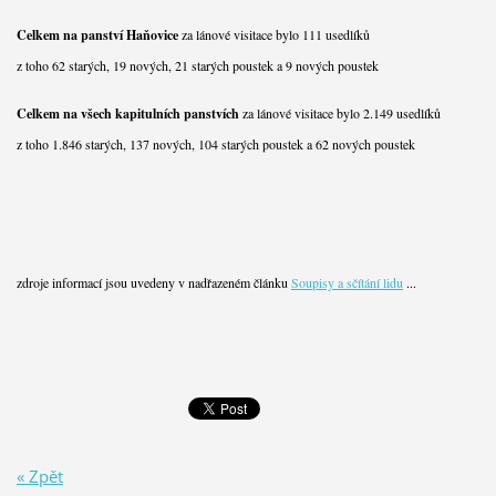
Celkem na panství Haňovice
za lánové visitace bylo 111 usedlíků
z toho 62 starých, 19 nových, 21 starých poustek a 9 nových poustek
Celkem na všech kapitulních panstvích
za lánové visitace bylo 2.149 usedlíků
z toho 1.846 starých, 137 nových, 104 starých poustek a 62 nových poustek
zdroje informací jsou uvedeny v nadřazeném článku
Soupisy a sčítání lidu
...
« Zpět