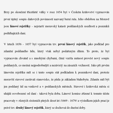
Brzy po skončení třicetileté války v roce 1654 byl v Českém království vypracován
první úplný soupis daňových povinností nazvaný berní rula. Jeho obdobou na Moravě
jsou
lánové rejstříky
- nejstarší moravský katastr poddanských usedlostí a pozemků
podléhajících dani.
V letech 1656 - 1657 byl vypracován tzv.
první lánový rejstřík
, jako podklad pro
zdanění poddaného lidu, který však nebyl podařeným dílem. To proto, že byl
vypracován chvatně a s mnohými chybami, čímž vzešla nutnost provést nový soupis
poddaných, co možná nejpodrobnější a nezávislý na zásazích vrchností. Jako při prvém
lánovém rejstříku měl se i tento soupis stát podkladem k pozemkové dani, protože
moravští stavové zastávali stanovisko, že půda je základem blahobytu. Zdaněn měl být
jen poddaný lid na venkově a v poddanských městech. Stavové i královská města si
uhájili osvobození od daní - taková byla doba. Lánové komise zřízené k tomuto účelu
pracovaly v různých složeních plných deset let /1669 - 1679/ a výsledkem jejich prací je
právě tzv.
druhý lánový rejstřík
, který se dochoval do dnešní doby.