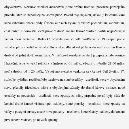
obyvatelstvo. Nelánoví usedlíci /nelánovci/ jsouc drobní usedlíci, převážně pozdějšího
původu, kteří se nepodílejí na lánové půdě. Pokud mají nějakou, získali ji klučením lesní
nebo zabráním obecní půdy. Časem se z nich vyvinuly vrstvy podsedníků, zahradníků,
chalupníků a domkařů, kteří právě v době konání lánové visitace tvořili nejpočetnější
vrstvu mezi nelánovci. Rolnické obyvatelstvo je poté rozděleno do tří skupin podle
výměru půdy - velké o výměru lán a více, střední od půllánu do sedmi osmin lánu a
drobné od jedné do tří osmin lánu. V měřicové soustavě ve které je zapsána naše vesnice
Hradečná, jsou to velcí rolníci s výměrou od 61 měřic, střední o výměře 21-60 měřic
polí a drobní od 1-20 měřic. Vývoj moravského venkova za více než třetí čtvrtinu 17.
století je vyjádřen rozdělení obyvatelstva na staré usedlíky - usedlosti, které v obydleném
stavu přestály třicetiletou válku a obydlenými zůstaly do druhé lánové visitace, nové
usedlíky na poustkách - usedlosti, které zpustly za války případně po ní, byly však do
konání druhé lánové visitace opět osídleny, staré poustky - usedlosti, které zpustly za
války a pustými zůstaly a také nové poustky - usedlosti, které zůstaly osídleny do konání
prvé lánové visitace, po ní však zpustly.