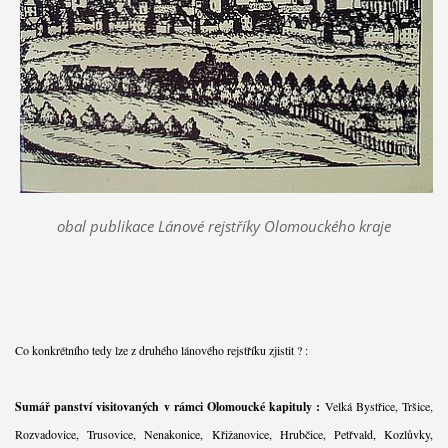
obal publikace Lánové rejstříky Olomouckého kraje
Co konkrétního tedy lze z druhého lánového rejstříku zjistit ? :
Sumář panství visitovaných v rámci Olomoucké kapituly :
Velká Bystřice, Tršice,
Rozvadovice, Trusovice, Nenakonice, Křižanovice, Hrubčice, Petřvald, Kozlůvky,