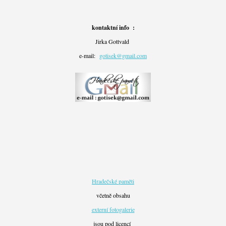
kontaktní info :
Jirka Gottvald
e-mail:
gotisek@gmail.com
Hradečské paměti
včetně obsahu
externí fotogalerie
jsou pod licencí