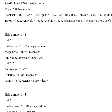
Šperlík Jan * 1796 - majitel domu
Marie * 1814 - manželka
František * 1824, Jan * 1826, Ignác * 1829, Petr *10.5.1842, Tomáš * 23.12.1837, Rudol
Tereza * 1832, Jenovéfa * 1833, Antonia * 1836, Františka * 1841 , Marie * 1840, Josefa 
číslo domovní - 4
byt č. 1
Smékal Jan * 1812 - majitel domu
Magdalena * 1829 - manželka
Jan * 1852, Helena * 1851 - děti
byt č. 2
Jan Smékal * 1793
Kateřina * 1790 - manželka
Anna * 1816, Helena * 1819 - dcery
číslo domovní - 5
byt č. 1
Smékal Josef * 1801 - majitel domu
Eleonora * 1812 - manželka