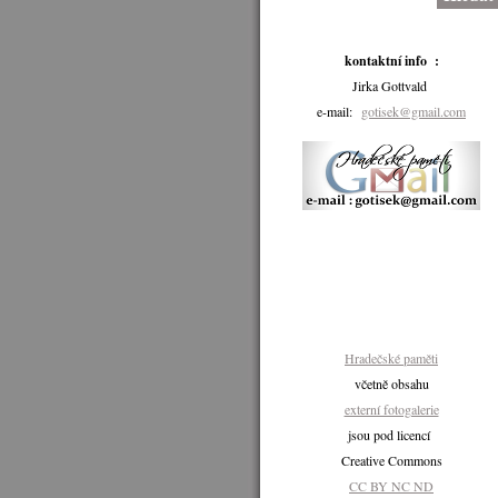
kontaktní info :
Jirka Gottvald
e-mail:
gotisek@gmail.com
Hradečské paměti
včetně obsahu
externí fotogalerie
jsou pod licencí
Creative Commons
CC BY NC ND