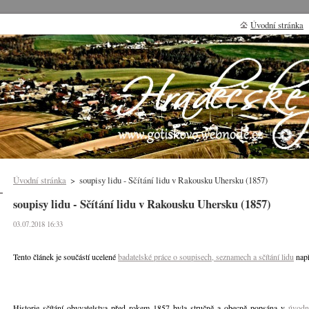
Úvodní stránka
Úvodní stránka
>
soupisy lidu - Sčítání lidu v Rakousku Uhersku (1857)
soupisy lidu - Sčítání lidu v Rakousku Uhersku (1857)
03.07.2018 16:33
Tento článek je součástí ucelené
badatelské práce o soupisech, seznamech a sčítání lidu
např
Historie sčítání obyvatelstva před rokem 1857 byla stručně a obecně popsána v
úvodn