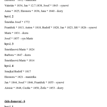
Valerián * 1834, Jan * 12.7.1838, Josef * 1843 - synové
Anna * 1825, Eleonora * 1836, Jana * 1840 - dcery
byt č. 2
Šmoldas Josef * 1772
František * 1813, Anton * 1818, Rudolf * 1820, Jan * 1823, Jiří * 1826 - synové
Marie * 1831 - dcera
Josef * 1857 - syn Marie
byt č. 3
Šmoldasová Marie * 1824
Barbora * 1847 - dcera
Šmoldasová Marie * 1814
byt č. 4
Smejkal Rudolf * 1817
Eleonora * 1821 - manželka
Jan * 1844, Josef * 1846, František * 1855 - synové
Aloisie * 1848, Cecílie * 1850, Žofie * 1853 - dcery
číslo domovní - 6
byt č. 1