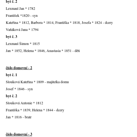
byt č. 2
Lexmaul Jan * 1782
František *1820 - syn
Kateřina * 1812, Barbora * 1814, Františka * 1818, Josefa * 1824 - dcery
Vaňáková Jana * 1794
byt č. 3
Lexmaul Šimon * 1815
Jan * 1852, Helena * 1846, Anastasia * 1851 - děti
číslo domovní - 2
byt č. 1
Slouková Kateřina * 1809 - majitelka domu
Josef * 1846 - syn
byt č. 2
Slouková Antonie * 1812
Františka * 1839, Helena * 1844 - dcery
Jan * 1816 - bratr
číslo domovní - 3