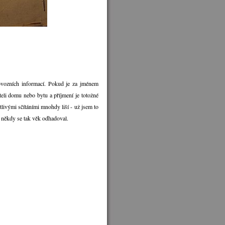
ovozních informací. Pokud je za jménem
teli domu nebo bytu a příjmení je totožné
livými sčítáními mnohdy liší - už jsem to
a někdy se tak věk odhadoval.