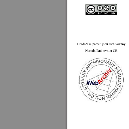
Hradečské paměti jsou archivovány
Národní knihovnou ČR