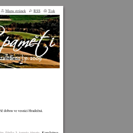
Mapa stránek
RSS
Tisk
íč dobou ve vesnici Hradečná.
ím článku k tomuto tématu
. Konskripce