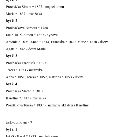
Procházka Šimon * 1827 - majitel domu
Marie * 1837 - manželka
byt č. 2
Procházková Barbora * 1788
Jan * 1815, Šimon * 1827 - synové
Antonie * 1808, Anna * 1814, Františka * 1829, Marie * 1818 - dcery
Agáta * 1846 - dcera Marie
byt č. 3
Procházka František * 1823
Tereza * 1823 - manželka
Anna * 1851, Tereza * 1852, Kateřina * 1853 - dcery
byt č. 4
Procházka Martin * 1810
Karolína * 1813 - manželka
Pospíšilová Tereza * 1837 - nemanželská dcera Karolíny
číslo domovní - 7
byt č. 1
Juřička Pavel * 1833 - majitel domu