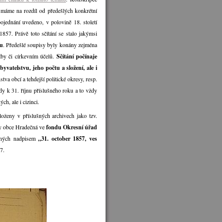
 máme na rozdíl od předešlých konkrétní
ojednání uvedeno, v polovině 18. století
 1857. Právě toto sčítání se stalo jakýmsi
du
. Předešlé soupisy byly konány zejména
žby či církevním účelů.
Sčítání počínaje
vatelstvu, jeho počtu a složení, ale i
va obcí a tehdejší politické okresy, resp.
dy k 31. říjnu příslušného roku a to vždy
ch, ale i cizinci.
loženy v příslušných archivech jako tzv.
ty obce Hradečná ve
fondu Okresní úřad
ených nadpisem
„31. october 1857, ves
7.