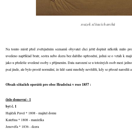
svazek sčítacích archů
Na tomto místě před zveřejněním seznamů obyvatel chci ještě doplnit několik málo pr
uvedeno například bratr, sestra nebo dcera bez dalšího upřesnění, jedná se o vztah k maji
jako u předešle uvedené osoby s příjmením. Data narození se u totožných osob mezi jednot
psal jinde, ale bylo prostě normální, že lidé sami mnohdy nevěděli, kdy se přesně narodili 
Obsah sčítačích operátů pro obec Hradečná v roce 1857 :
číslo domovní - 1
byt č. 1
Hajíček Pavel * 1808 - majitel domu
Kateřina * 1808 - manželka
Jenovéfa * 1836 - dcera