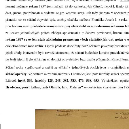
konané počínaje rokem 1857 jsem zařadil již do samostatných článků, neboť k těmto již
data, jména, podrobnosti a budeme se jim věnovat šířeji. Jak tedy již bylo v obecném p
přineslo, co se sčítání obyvatel týče, změny císařské nařízení Františka Josefa I. z roku
přechodem mezi předešle konanými soupisy obyvatelstva a moderními sčítáními li
za účelem jednoduchých potřeb tehdejší společnosti a to daňové povinnosti, branné slu
rokem 1857 se ovšem stala základním pramenem všech statistických dat, nejen o oby
celé ekonomice monarchie
. Oproti předešlé době byly nově sčítáním pověřeny představenst
jejich úřady. Nařízením bylo rovněž stanoveno, že sčítání bude dále konáno pravidelně vž
po šesti letech. Bylo sčítání nejen domácí obyvatelstvo bez rozdílu přítomných či nepřítomný
Sčítací archy vyplňované a vzešlé ze sčítání v jednotlivých obcích jsou v originálech u
sčítací operáty
. Ve Státním okresním archivu v Olomouci jsou poté uloženy sčítací operá
Litovel, inv.č. 869, fascikly 125, 245, 382, 383, 476, 568, 653
. Ve složkách opatř
Hradečná, gezirt Littau, rests Olmütz, land Mahren“
se dostáváme k prvému roku 185