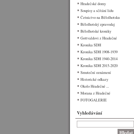
Hradečské domy
Soupisy a sčítání lidu
Četnictvo na Bělolhotsku
Bělolhotský zpravodaj
Bělolhotské kroniky
Gottvaldovi z Hradečné
Kronika SDH
Kronika SDH 1908-1939
Kronika SDH 1940-2014
Kronika SDH 2015-2020
Smuteční oznámení
Historické odkazy
Okolo Hradečné ...
Morana z Hradečné
FOTOGALERIE
Vyhledávání