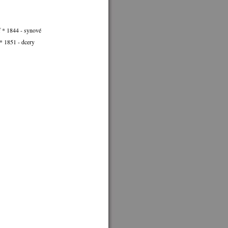
f * 1844 - synové
* 1851 - dcery