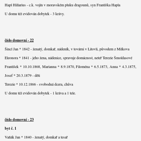
Hapl Hillarius - c.k. vojín v moravském pluku dragounů, syn Františka Hapla
U domu též evidován dobytek - 3 krávy.
číslo domovní - 22
Šincl Jan * 1842 - ženatý, domkař, nádeník, v továrni v Litovli, původem z Milkova
Eleonora * 1841 - jeho žena, nádenice, spravuje domácnost, neteř Terezie Šmoldasové
František * 10.10.1868, Marianna * 8.9.1870, Filoména * 6.5.1873, Anna * 4.3.1875,
Josef * 20.3.1879 - děti
Terezie * 10.12.1866 - svobodná dcera, chůva
U domu též evidován dobytek - 1 kráva a 1 tele.
číslo domovní - 23
byt č. 1
Vaňák Jan * 1840 - ženatý, domkař a tesař