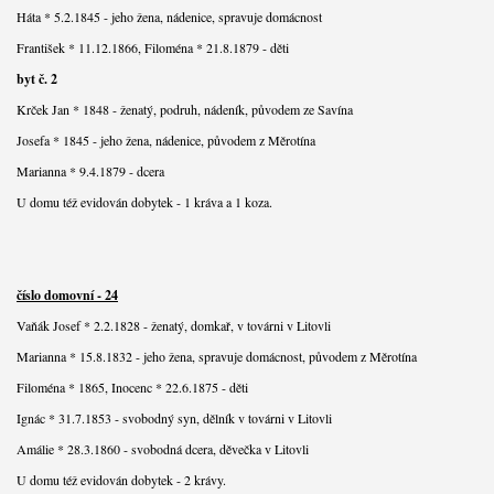
Háta * 5.2.1845 - jeho žena, nádenice, spravuje domácnost
František * 11.12.1866, Filoména * 21.8.1879 - děti
byt č. 2
Krček Jan * 1848 - ženatý, podruh, nádeník, původem ze Savína
Josefa * 1845 - jeho žena, nádenice, původem z Měrotína
Marianna * 9.4.1879 - dcera
U domu též evidován dobytek - 1 kráva a 1 koza.
číslo domovní - 24
Vaňák Josef * 2.2.1828 - ženatý, domkař, v továrni v Litovli
Marianna * 15.8.1832 - jeho žena, spravuje domácnost, původem z Měrotína
Filoména * 1865, Inocenc * 22.6.1875 - děti
Ignác * 31.7.1853 - svobodný syn, dělník v továrni v Litovli
Amálie * 28.3.1860 - svobodná dcera, děvečka v Litovli
U domu též evidován dobytek - 2 krávy.