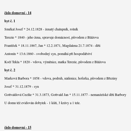
číslo domovní - 14
byt č. 1
Smékal Josef * 24.12.1828 - ženatý chalupník, rolník
Terezie * 1840 - jeho žena, spravuje domácnost, původem z Blážova
František * 18.11.1867, Jan * 12.2.1871, Magdalena 21.7.1874 - děti
Antonín * 13.6.1860 - svobodný syn, pomáhá při hospodářství
Kočí Tekla * 1820 - vdova, výměnice, matka Terezie, původem z Blážova
byt č. 2
Marková Barbora * 1858 - vdova, podruh, nádenice, hoferka, původem z Březiny
Josef * 31.12.1879 - syn
Gottvaldová Cecílie * 31.3.1873, Gottvald Jan * 15.11.1877 - nemanželské děti Barbory
U domu též evidován dobytek - 1 kůň, 3 krávy a 1 tele.
číslo domovní - 15