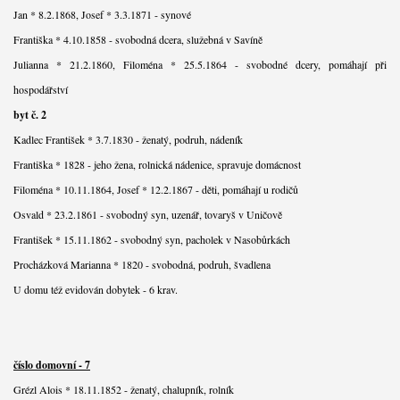
Jan * 8.2.1868, Josef * 3.3.1871 - synové
Františka * 4.10.1858 - svobodná dcera, služebná v Savíně
Julianna * 21.2.1860, Filoména * 25.5.1864 - svobodné dcery, pomáhají při
hospodářství
byt č. 2
Kadlec František * 3.7.1830 - ženatý, podruh, nádeník
Františka * 1828 - jeho žena, rolnická nádenice, spravuje domácnost
Filoména * 10.11.1864, Josef * 12.2.1867 - děti, pomáhají u rodičů
Osvald * 23.2.1861 - svobodný syn, uzenář, tovaryš v Uničově
František * 15.11.1862 - svobodný syn, pacholek v Nasobůrkách
Procházková Marianna * 1820 - svobodná, podruh, švadlena
U domu též evidován dobytek - 6 krav.
číslo domovní - 7
Grézl Alois * 18.11.1852 - ženatý, chalupník, rolník