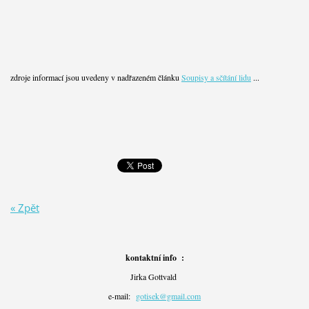
zdroje informací jsou uvedeny v nadřazeném článku
Soupisy a sčítání lidu
...
« Zpět
kontaktní info :
Jirka Gottvald
e-mail:
gotisek@gmail.com