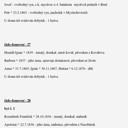
Josef - svobodný syn, c.k. myslivec u 4. batalionu myslivců polních v Brně
Petr * 23.2.1863 - svobodný syn, pacholek v Myslechovicích
U domu též evidován dobytek - 1 kráva.
číslo domovní - 27
Hrazdil Ignác * 1839 - ženatý, domkař, mistr kovář, původem z Kovářova
Barbora * 1837 - jeho žena, spravuje domácnost, původem ze Zvole
Anna * 31.7.1865, Ignác * 30.11.1867, Helena * 6.12.1876 - děti
U domu též evidován dobytek - 1 kráva.
číslo domovní - 28
byt č. 1
Rozenberk František * 28.10.1836 - ženatý, domkař, nádeník
Apolonie * 22.7.1836 - jeho žena, nádenice, původem z Nasobůrek