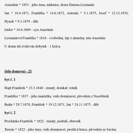
Anastázie * 1851 - jeho žena, nádenice, dcera Šimona Lexmaula
Jan * 16.6.1871, Františka * 14.6.1872, Antonín * 5.1.1875, Josef * 12.12.1876,
Hynek * 9.3.1879 - děti
Izidor * 16.6.1869 - syn Anastázie
Lexmaulová Františka * 1818 - svobodná, žije z almužny, teta Anastázie
U domu též evidován dobytek - 1 kráva.
číslo domovní - 21
byt č. 1
Hapl František * 23.3.1840 - ženatý, domkař, rolník
Františka * 1837 - jeho manželka, vede domácnost, původem z Nasobůrek
Beáta * 29.7.1870, František * 19.12.1871, Jan * 24.11.1875 - děti
byt č. 2
Procházka František * 1822 - ženatý, podruh, obuvník
Terezie * 1822 - jeho žena, vede domácnost, prodává hrnce, původem ze Savína