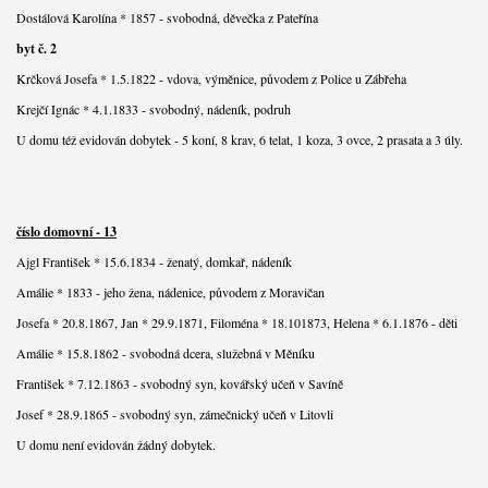
Dostálová Karolína * 1857 - svobodná, děvečka z Pateřína
byt č. 2
Krčková Josefa * 1.5.1822 - vdova, výměnice, původem z Police u Zábřeha
Krejčí Ignác * 4.1.1833 - svobodný, nádeník, podruh
U domu též evidován dobytek - 5 koní, 8 krav, 6 telat, 1 koza, 3 ovce, 2 prasata a 3 úly.
číslo domovní - 13
Ajgl František * 15.6.1834 - ženatý, domkař, nádeník
Amálie * 1833 - jeho žena, nádenice, původem z Moravičan
Josefa * 20.8.1867, Jan * 29.9.1871, Filoména * 18.101873, Helena * 6.1.1876 - děti
Amálie * 15.8.1862 - svobodná dcera, služebná v Měníku
František * 7.12.1863 - svobodný syn, kovářský učeň v Savíně
Josef * 28.9.1865 - svobodný syn, zámečnický učeň v Litovli
U domu není evidován žádný dobytek.