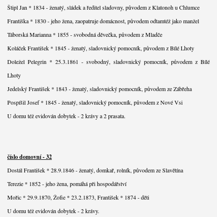
Štipl Jan * 1834 - ženatý, sládek a ředitel sladovny, původem z Klatonoh u Chlumce
Františka * 1830 - jeho žena, zaopatruje domácnost, původem odtamtéž jako manžel
Táborská Marianna * 1855 - svobodná děvečka, původem z Mladče
Koláček František * 1845 - ženatý, sladovnický pomocník, původem z Bílé Lhoty
Doležel Pelegrin * 25.3.1861 - svobodný, sladovnický pomocník, původem z Bílé
Lhoty
Jedelský František * 1843 - ženatý, sladovnický pomocník, původem ze Zábřeha
Pospíšil Josef * 1845 - ženatý, sladovnický pomocník, původem z Nové Vsi
U domu též evidován dobytek - 2 krávy a 2 prasata.
číslo domovní - 32
Dostál František * 28.9.1846 - ženatý, domkař, rolník, původem ze Slavětína
Terezie * 1852 - jeho žena, pomáhá při hospodářství
Mořic * 29.9.1870, Žofie * 23.2.1873, František * 1874 - děti
U domu též evidován dobytek - 2 krávy.