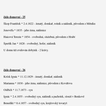
číslo domovní - 25
Škop František * 2.4.1822 - ženatý, domkař, rolník a nádeník, původem z Měníku
Jenovéfa * 1835 - jeho žena, nádenice
Haicová Terezie * 1854 - svobodná, služebná, původem z Hrabí
Šperlík Jan * 1828 - svobodný, hofer, nádeník
U domu též evidován dobytek - 2 krávy.
číslo domovní - 26
Krček Ignác * 11.12.1829 - ženatý, domkař, nádeník
Marianna * 1830 - jeho žena, nádenice, původem z Kovářova
Oldřich * 11.7.1873 - syn
Ignác * 2.4.1855 - svobodný syn, nádeník a pacholek, slouží v Benkově
Benedikt * 8.4.1857 - svobodný syn, krejčovský tovaryš