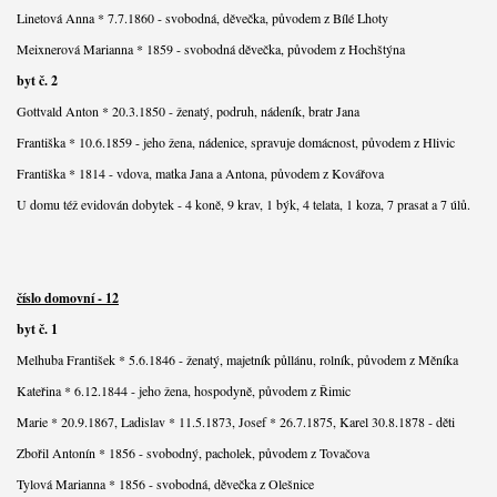
Linetová Anna * 7.7.1860 - svobodná, děvečka, původem z Bílé Lhoty
Meixnerová Marianna * 1859 - svobodná děvečka, původem z Hochštýna
byt č. 2
Gottvald Anton * 20.3.1850 - ženatý, podruh, nádeník, bratr Jana
Františka * 10.6.1859 - jeho žena, nádenice, spravuje domácnost, původem z Hlivic
Františka * 1814 - vdova, matka Jana a Antona, původem z Kovářova
U domu též evidován dobytek - 4 koně, 9 krav, 1 býk, 4 telata, 1 koza, 7 prasat a 7 úlů.
číslo domovní - 12
byt č. 1
Melhuba František * 5.6.1846 - ženatý, majetník půllánu, rolník, původem z Měníka
Kateřina * 6.12.1844 - jeho žena, hospodyně, původem z Řimic
Marie * 20.9.1867, Ladislav * 11.5.1873, Josef * 26.7.1875, Karel 30.8.1878 - děti
Zbořil Antonín * 1856 - svobodný, pacholek, původem z Tovačova
Tylová Marianna * 1856 - svobodná, děvečka z Olešnice