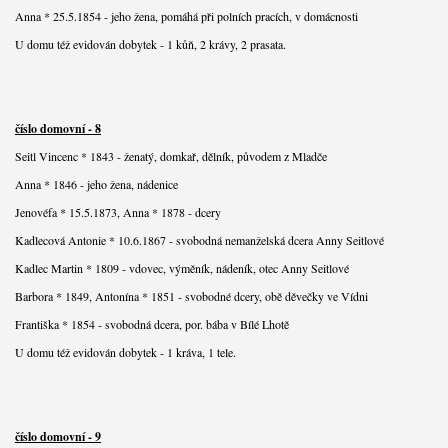
Anna * 25.5.1854 - jeho žena, pomáhá při polních pracích, v domácnosti
U domu též evidován dobytek - 1 kůň, 2 krávy, 2 prasata.
číslo domovní - 8
Seitl Vincenc * 1843 - ženatý, domkař, dělník, původem z Mladče
Anna * 1846 - jeho žena, nádenice
Jenovéfa * 15.5.1873, Anna * 1878 - dcery
Kadlecová Antonie * 10.6.1867 - svobodná nemanželská dcera Anny Seitlové
Kadlec Martin * 1809 - vdovec, výměník, nádeník, otec Anny Seitlové
Barbora * 1849, Antonína * 1851 - svobodné dcery, obě děvečky ve Vídni
Františka * 1854 - svobodná dcera, por. bába v Bílé Lhotě
U domu též evidován dobytek - 1 kráva, 1 tele.
číslo domovní - 9