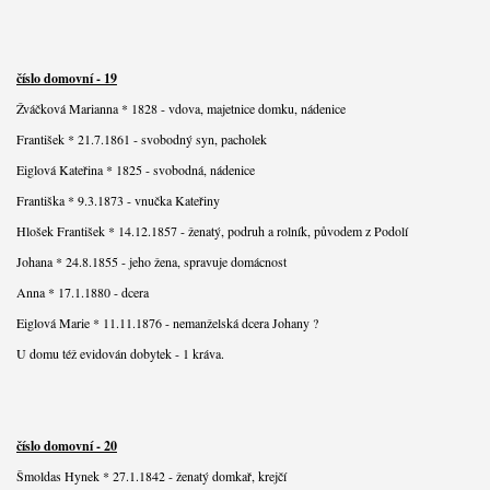
číslo domovní - 19
Žváčková Marianna * 1828 - vdova, majetnice domku, nádenice
František * 21.7.1861 - svobodný syn, pacholek
Eiglová Kateřina * 1825 - svobodná, nádenice
Františka * 9.3.1873 - vnučka Kateřiny
Hlošek František * 14.12.1857 - ženatý, podruh a rolník, původem z Podolí
Johana * 24.8.1855 - jeho žena, spravuje domácnost
Anna * 17.1.1880 - dcera
Eiglová Marie * 11.11.1876 - nemanželská dcera Johany ?
U domu též evidován dobytek - 1 kráva.
číslo domovní - 20
Šmoldas Hynek * 27.1.1842 - ženatý domkař, krejčí