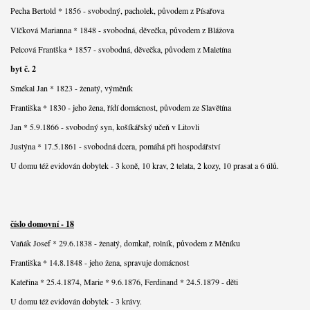
Pecha Bertold * 1856 - svobodný, pacholek, původem z Písařova
Vlčková Marianna * 1848 - svobodná, děvečka, původem z Blážova
Pelcová Frantška * 1857 - svobodná, děvečka, původem z Maletína
byt č. 2
Smékal Jan * 1823 - ženatý, výměník
Františka * 1830 - jeho žena, řídí domácnost, původem ze Slavětína
Jan * 5.9.1866 - svobodný syn, košíkářský učeň v Litovli
Justýna * 17.5.1861 - svobodná dcera, pomáhá při hospodářství
U domu též evidován dobytek - 3 koně, 10 krav, 2 telata, 2 kozy, 10 prasat a 6 úlů.
číslo domovní - 18
Vaňák Josef * 29.6.1838 - ženatý, domkař, rolník, původem z Měníku
Františka * 14.8.1848 - jeho žena, spravuje domácnost
Kateřina * 25.4.1874, Marie * 9.6.1876, Ferdinand * 24.5.1879 - děti
U domu též evidován dobytek - 3 krávy.