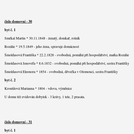
číslo domovní - 30
byt č. 1
Smékal Martin * 30.11.1848 - ženatý, domkař, rolník
Rozálie * 19.5.1849 - jeho žena, spravuje domácnost
Šmoldasová Františka * 22.2.1828 - svobodná, pomáhá při hospodářství, matka Rozálie
Šmoldasová Jenovéfa * 8.6.1832 - svobodná, pomáhá při hospodářství, sestra Františky
Šmoldasová Eleonora * 1854 - svobodná, děvečka v Olomouci, sestra Františky
byt č. 2
Kroutilová Marianna * 1804 - vdova, výměnice
U domu též evidován dobytek - 3 krávy, 1 tele, 2 prasata.
číslo domovní - 31
byt č. 1