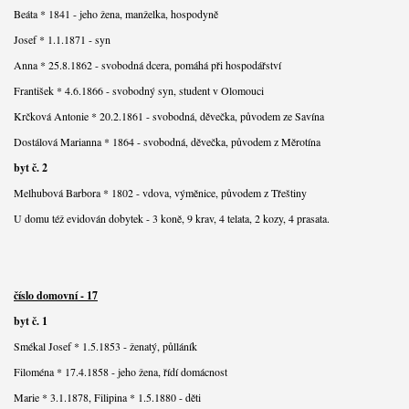
Beáta * 1841 - jeho žena, manželka, hospodyně
Josef * 1.1.1871 - syn
Anna * 25.8.1862 - svobodná dcera, pomáhá při hospodářství
František * 4.6.1866 - svobodný syn, student v Olomouci
Krčková Antonie * 20.2.1861 - svobodná, děvečka, původem ze Savína
Dostálová Marianna * 1864 - svobodná, děvečka, původem z Měrotína
byt č. 2
Melhubová Barbora * 1802 - vdova, výměnice, původem z Třeštiny
U domu též evidován dobytek - 3 koně, 9 krav, 4 telata, 2 kozy, 4 prasata.
číslo domovní - 17
byt č. 1
Smékal Josef * 1.5.1853 - ženatý, půlláník
Filoména * 17.4.1858 - jeho žena, řídí domácnost
Marie * 3.1.1878, Filipina * 1.5.1880 - děti