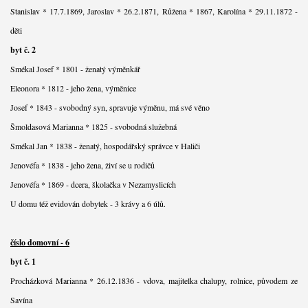
Stanislav * 17.7.1869, Jaroslav * 26.2.1871, Růžena * 1867, Karolína * 29.11.1872 -
děti
byt č. 2
Smékal Josef * 1801 - ženatý výměnkář
Eleonora * 1812 - jeho žena, výměnice
Josef * 1843 - svobodný syn, spravuje výměnu, má své věno
Šmoldasová Marianna * 1825 - svobodná služebná
Smékal Jan * 1838 - ženatý, hospodářský správce v Haliči
Jenovéfa * 1838 - jeho žena, živí se u rodičů
Jenovéfa * 1869 - dcera, školačka v Nezamyslicích
U domu též evidován dobytek - 3 krávy a 6 úlů.
číslo domovní - 6
byt č. 1
Procházková Marianna * 26.12.1836 - vdova, majitelka chalupy, rolnice, původem ze
Savína