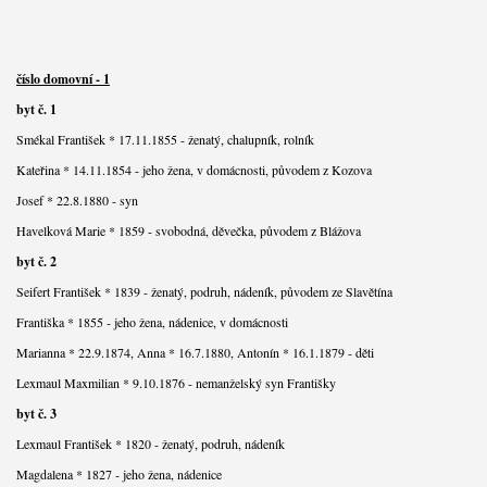
číslo domovní - 1
byt č. 1
Smékal František * 17.11.1855 - ženatý, chalupník, rolník
Kateřina * 14.11.1854 - jeho žena, v domácnosti, původem z Kozova
Josef * 22.8.1880 - syn
Havelková Marie * 1859 - svobodná, děvečka, původem z Blážova
byt č. 2
Seifert František * 1839 - ženatý, podruh, nádeník, původem ze Slavětína
Františka * 1855 - jeho žena, nádenice, v domácnosti
Marianna * 22.9.1874, Anna * 16.7.1880, Antonín * 16.1.1879 - děti
Lexmaul Maxmilian * 9.10.1876 - nemanželský syn Františky
byt č. 3
Lexmaul František * 1820 - ženatý, podruh, nádeník
Magdalena * 1827 - jeho žena, nádenice