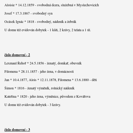
Aloisie * 14.12.1859 - svobodná dcera, služebná v Myslechovicích
Josef * 17.3.1867 - svobodný syn
Ocásek Ignác * 1818 - svobodný, nádeník a žebrák
U domu též evidován dobytek - 1 kůň, 2 krávy, 2 telata a 1 úl.
číslo domovní - 2
Lexmaul Řehoř * 24.5.1856 - ženatý, domkař, obuvník
Filomena * 28.11.1857 - jeho žena, v domácnosti
Jan * 10.4.1877, Alois * 12.11.1878, Filomena * 13.6.1880 - děti
Šimon * 1816 - ženatý výměník, rolnický nádeník
Kateřina * 1820 - jeho žena, výměnice, původem z Kovářova
U domu též evidován dobytek - 3 krávy.
číslo domovní - 3