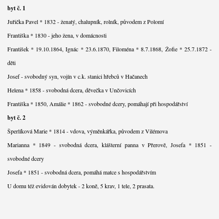
byt č. 1
Juřička Pavel * 1832 - ženatý, chalupník, rolník, původem z Polomí
Františka * 1830 - jeho žena, v domácnosti
František * 19.10.1864, Ignác * 23.6.1870, Filoména * 8.7.1868, Žofie * 25.7.1872 -
děti
Josef - svobodný syn, vojín v c.k. stanici hřebců v Hačanech
Helena * 1858 - svobodná dcera, děvečka v Unčovicích
Františka * 1850, Amálie * 1862 - svobodné dcery, pomáhají při hospodářství
byt č. 2
Šperlíková Marie * 1814 - vdova, výměnkářka, původem z Vilémova
Marianna * 1849 - svobodná dcera, klášterní panna v Přerově, Josefa * 1851 -
svobodné dcery
Josefa * 1851 - svobodná dcera, pomáhá matce s hospodářstvím
U domu též evidován dobytek - 2 koně, 5 krav, 1 tele, 2 prasata.