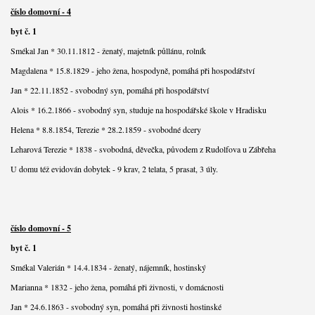
číslo domovní - 4
byt č. 1
Smékal Jan * 30.11.1812 - ženatý, majetník půllánu, rolník
Magdalena * 15.8.1829 - jeho žena, hospodyně, pomáhá při hospodářství
Jan * 22.11.1852 - svobodný syn, pomáhá při hospodářství
Alois * 16.2.1866 - svobodný syn, studuje na hospodářské škole v Hradisku
Helena * 8.8.1854, Terezie * 28.2.1859 - svobodné dcery
Leharová Terezie * 1838 - svobodná, děvečka, původem z Rudolfova u Zábřeha
U domu též evidován dobytek - 9 krav, 2 telata, 5 prasat, 3 úly.
číslo domovní - 5
byt č. 1
Smékal Valerián * 14.4.1834 - ženatý, nájemník, hostinský
Marianna * 1832 - jeho žena, pomáhá při živnosti, v domácnosti
Jan * 24.6.1863 - svobodný syn, pomáhá při živnosti hostinské