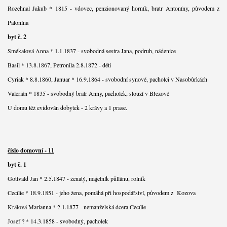
Rozehnal Jakub * 1815 - vdovec, penzionovaný horník, bratr Antoníny, původem z
Palonína
byt č. 2
Smékalová Anna * 1.1.1837 - svobodná sestra Jana, podruh, nádenice
Basil * 13.8.1867, Petronila 2.8.1872 - děti
Cyriak * 8.8.1860, Januar * 16.9.1864 - svobodní synové, pacholci v Nasobůrkách
Valerián * 1835 - svobodný bratr Anny, pacholek, slouží v Březové
U domu též evidován dobytek - 2 krávy a 1 prase.
číslo domovní - 11
byt č. 1
Gottvald Jan * 2.5.1847 - ženatý, majetník půllánu, rolník
Cecílie * 18.9.1851 - jeho žena, pomáhá při hospodářství, původem z Kozova
Králová Marianna * 2.1.1877 - nemanželská dcera Cecílie
Josef ? * 14.3.1858 - svobodný, pacholek