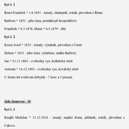
byt č. 1
Řmot František * 1.8.1851 - ženatý, chalupník, rolník, původem z Řimic
Barbora * 1851 - jeho žena, pomáhá při hospodářství
František * 8.3.1878, Marie * 6.5.1879 - děti
byt č. 2
Kreuz Josef * 1833 - ženatý, výměník, původem z Černé
Helena * 1831 - jeho žena, výměnice, matka Barbory
Jan * 21.11.1862 - svobodný syn, knihařský učeň
Antonín * 14.12.1863 - svobodný syn, kovářský učeň
U domu též evidován dobytek - 7 krav a 3 prasata.
číslo domovní - 16
byt č. 1
Knajbl Melichar * 31.12.1834 - ženatý, majitel domu, půlláník, rolník, původem z
Cakova