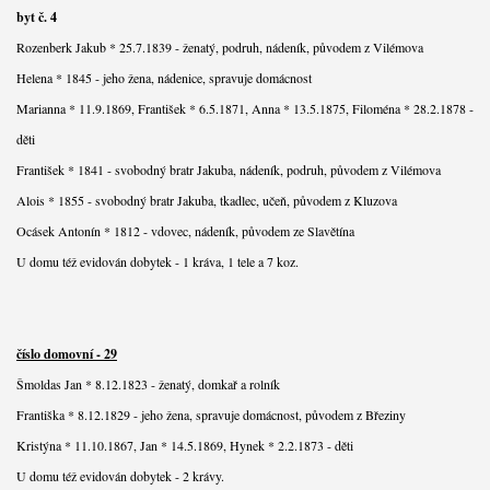
byt č. 4
Rozenberk Jakub * 25.7.1839 - ženatý, podruh, nádeník, původem z Vilémova
Helena * 1845 - jeho žena, nádenice, spravuje domácnost
Marianna * 11.9.1869, František * 6.5.1871, Anna * 13.5.1875, Filoména * 28.2.1878 -
děti
František * 1841 - svobodný bratr Jakuba, nádeník, podruh, původem z Vilémova
Alois * 1855 - svobodný bratr Jakuba, tkadlec, učeň, původem z Kluzova
Ocásek Antonín * 1812 - vdovec, nádeník, původem ze Slavětína
U domu též evidován dobytek - 1 kráva, 1 tele a 7 koz.
číslo domovní - 29
Šmoldas Jan * 8.12.1823 - ženatý, domkař a rolník
Františka * 8.12.1829 - jeho žena, spravuje domácnost, původem z Březiny
Kristýna * 11.10.1867, Jan * 14.5.1869, Hynek * 2.2.1873 - děti
U domu též evidován dobytek - 2 krávy.