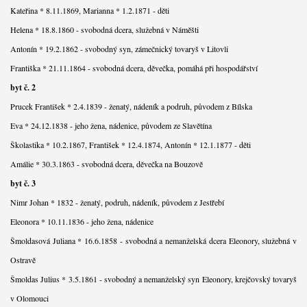
Kateřina * 8.11.1869, Marianna * 1.2.1871 - děti
Helena * 18.8.1860 - svobodná dcera, služebná v Náměšti
Antonín * 19.2.1862 - svobodný syn, zámečnický tovaryš v Litovli
Františka * 21.11.1864 - svobodná dcera, děvečka, pomáhá při hospodářství
byt č. 2
Prucek František * 2.4.1839 - ženatý, nádeník a podruh, původem z Bílska
Eva * 24.12.1838 - jeho žena, nádenice, původem ze Slavětína
Školastika * 10.2.1867, František * 12.4.1874, Antonín * 12.1.1877 - děti
Amálie * 30.3.1863 - svobodná dcera, děvečka na Bouzově
byt č. 3
Nimr Johan * 1832 - ženatý, podruh, nádeník, původem z Jestřebí
Eleonora * 10.11.1836 - jeho žena, nádenice
Šmoldasová Juliana * 16.6.1858 - svobodná a nemanželská dcera Eleonory, služebná v
Ostravě
Šmoldas Julius * 3.5.1861 - svobodný a nemanželský syn Eleonory, krejčovský tovaryš
v Olomouci