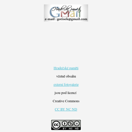
Hradečské paměti
včetně obsahu
externí fotogalerie
jsou pod licencí
Creative Commons
CC BY NC ND