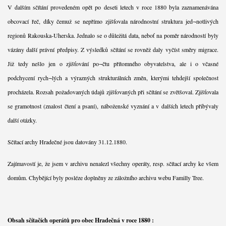
V dalším sčítání provedeném opět po deseti letech v roce 1880 byla zaznamenávána
obcovací řeč, díky čemuž se nepřímo zjišťovala národnostní struktura jed¬notlivých
regionů Rakouska-Uherska. Jednalo se o důležitá data, neboť na poměr národností byly
vázány další právní předpisy. Z výsledků sčítání se rovněž daly vyčíst směry migrace.
Již tedy nešlo jen o zjišťování po¬čtu přítomného obyvatelstva, ale i o včasné
podchycení rych¬lých a výrazných strukturálních změn, kterými tehdejší společnost
procházela. Rozsah požadovaných údajů zjišťovaných při sčítání se zvětšoval. Zjišťovala
se gramotnost (znalost čtení a psaní), náboženské vyznání a v dalších letech přibývaly
další otázky.
Sčítací archy Hradečné jsou datovány 31.12.1880.
Zajímavostí je, že jsem v archivu nenalezl všechny operáty, resp. sčítací archy ke všem
domům. Chybějící byly posléze doplněny ze záložního archivu webu Familly Tree.
Obsah sčítačích operátů pro obec Hradečná v roce 1880 :