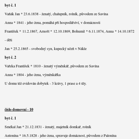
byt č. 1
Vaňák Jan * 23.6.1838 - ženatý, chalupník, rolník, původem ze Savína
Anna * 1841 - jeho žena, pomáhá při hospodářství, v domácnosti
František * 11.2.1867, Arnošt * 12.10.1869, Bohumil * 6.11.1874, Anna * 14.10.1872
- děti
Jan * 25.2.1865 - svobodný syn, kupecký učeň v Nákle
byt č. 2
Vařeka František * 1810 - ženatý výměnkář, původem ze Savína
Anna * 1804 - jeho žena, výměnkářka
U domu též evidován dobytek - 3 krávy, 1 prase a 4 úly.
číslo domovní - 10
byt č. 1
Smékal Jan * 21.12.1831 - ženatý, majetník domkař, rolník
Antonína * 16.5.1828 - jeho žena, spravuje domácnost, původem z Palonína