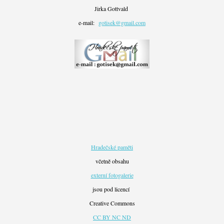
Jirka Gottvald
e-mail:
gotisek@gmail.com
Hradečské paměti
včetně obsahu
externí fotogalerie
jsou pod licencí
Creative Commons
CC BY NC ND