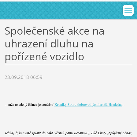
Společenské akce na
uhrazení dluhu na
pořízené vozidlo
23.09.2018 06:59
... níže uvedený článek je součástí
Kroniky Sboru dobrovolných hasičů Hradečná
:
Jelikož bylo nutné splatit do roka věřiteli panu Beranovi z Bílé Lhoty zapůjčený obnos,