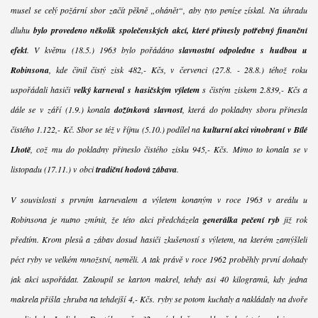
musel se celý požární sbor začít pěkně „ohánět“, aby tyto peníze získal. Na úhradu
dluhu
bylo provedeno několik společenských akcí, které přinesly potřebný finanční
efekt
. V květnu (18.5.) 1963 bylo pořádáno
slavnostní odpoledne s hudbou u
Robinsona
, kde činil čistý zisk 482,- Kčs, v červenci (27.8. - 28.8.) téhož roku
uspořádali hasiči
velký karneval s hasičským výletem
s čistým ziskem 2.839,- Kčs a
dále se v září (1.9.) konala
dožínková slavnost
, která do pokladny sboru přinesla
čistého 1.122,- Kč. Sbor se též v říjnu (5.10.) podílel na
kulturní akci vinobraní v Bílé
Lhotě
, což mu do pokladny přineslo čistého zisku 945,- Kčs. Mimo to konala se v
listopadu (17.11.) v obci
tradiční hodová zábava
.
V souvislosti s prvním karnevalem a výletem konaným v roce 1963 v areálu u
Robinsona je nutno zmínit, že této akci předcházela
generálka pečení ryb
již rok
předtím. Krom plesů a zábav dosud hasiči zkušeností s výletem, na kterém zamýšleli
péct ryby ve velkém množství, neměli. A tak právě v roce 1962 proběhly první dohady
jak akci uspořádat. Zakoupil se karton makrel, tehdy asi 40 kilogramů, kdy jedna
makrela přišla zhruba na tehdejší 4,- Kčs. ryby se potom kuchaly a nakládaly na dvoře