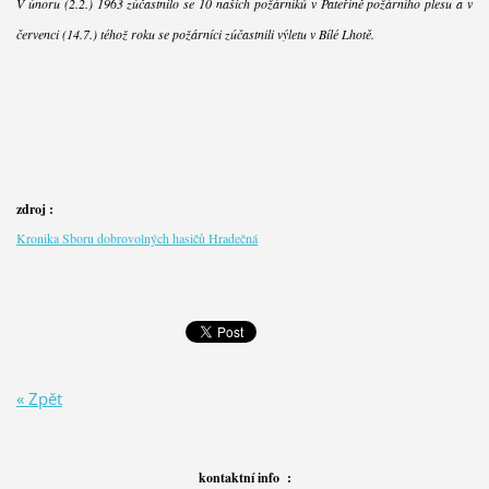
V únoru (2.2.) 1963 zúčastnilo se 10 našich požárníků v Pateříně požárního plesu a v
červenci (14.7.) téhož roku se požárníci zúčastnili výletu v Bílé Lhotě.
zdroj :
Kronika Sboru dobrovolných hasičů Hradečná
« Zpět
kontaktní info :