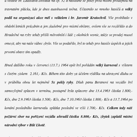
u velitele br. Ladislava Dostála na čp. 32 a následně se pekly před místní prodejnou na
travnatém plácku, kde je dnes autobusová točna. Účastnilo se mnoho hasičů a
velký
podíl na organizaci akce měl s velitelem i br. Jaromír Kratochvíl
. Vše probíhalo v
období letních prázdnin a jen zkušebně pro místní občany, ovšem vše se rozkřiklo a do
Hradečné na ryby tehdy přišli měrotínští i lidé z okolních vesnic, takže se prodej musel
omezit, aby na naše vůbec zbylo. Vše se podařilo, byl to tehdy pro hasiče úspěch a jejich
prvotní obavy tím opadly.
Hned dalšího roku v červenci (13.7.) 1964 opět byl pořádán
velký karneval
s výletem
s čistým ziskem 2.161,- Kčs. Během této doby za účelem výdělku na uhrazení dluhu se
v průběhu obou let nejméně
5x pekly ryby
. Dluh panu Beranovi na vozidlo byl
samozřejmě splacen v termínu, postupně byla splaceny dne 13.4.1963 částka 1.800,-
Kčs, dne 2.9.1963 částka 3.500,- Kčs, dne 7.10.1963 částka 1.800,- Kčs a 13.7.1964 po
konání posledního karnevalu splátka poslední ve výši 1.700,- Kčs.
Celkem tedy náš
požární sbor na pořízení vozidla uhradil částku 8.800,- Kčs, zbytek zaplatil místní
národní výbor v Bílé Lhotě
.