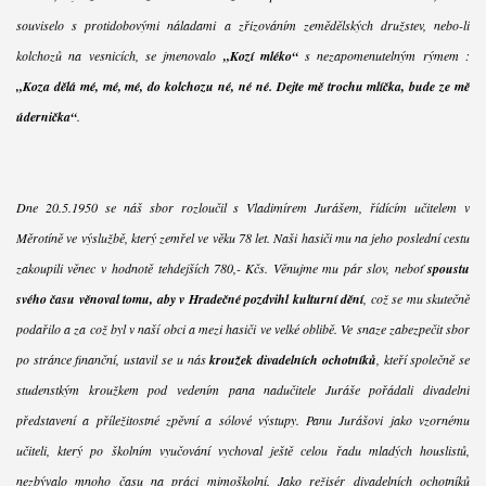
souviselo s protidobovými náladami a zřizováním zemědělských družstev, nebo-li
kolchozů na vesnicích, se jmenovalo
„Kozí mléko“
s nezapomenutelným rýmem :
„Koza dělá mé, mé, mé, do kolchozu né, né né. Dejte mě trochu mlíčka, bude ze mě
údernička“
.
Dne 20.5.1950 se náš sbor rozloučil s Vladimírem Jurášem, řídícím učitelem v
Měrotíně ve výslužbě, který zemřel ve věku 78 let. Naši hasiči mu na jeho poslední cestu
zakoupili věnec v hodnotě tehdejších 780,- Kčs. Věnujme mu pár slov, neboť
spoustu
svého času věnoval tomu, aby v Hradečné pozdvihl kulturní dění
, což se mu skutečně
podařilo a za což byl v naší obci a mezi hasiči ve velké oblibě. Ve snaze zabezpečit sbor
po stránce finanční, ustavil se u nás
kroužek divadelních ochotníků
, kteří společně se
studenstkým kroužkem pod vedením pana nadučitele Juráše pořádali divadelní
představení a příležitostné zpěvní a sólové výstupy. Panu Jurášovi jako vzornému
učiteli, který po školním vyučování vychoval ještě celou řadu mladých houslistů,
nezbývalo mnoho času na práci mimoškolní. Jako režisér divadelních ochotníků