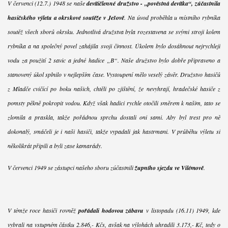
V červenci (12.7.) 1948 se naše
devítičlenné družstvo - „pověstná devítka“, zúčastnila
hasičského výletu a okrskové soutěže v Ješově
. Na úvod proběhla u místního rybníka
soutěž všech sborů okrsku. Jednotlivá družstva byla rozestavena se svými stroji kolem
rybníka a na společný povel zahájila svoji činnost. Úkolem bylo dosáhnout nejrychleji
vodu za použití 2 savic a jedné hadice „B“. Naše družstvo bylo dobře připraveno a
stanovený úkol splnilo v nejlepším čase. Vystoupení mělo veselý závěr. Družstvo hasičů
z Mladče cvičící po boku našich, chtěli po zjištění, že nevyhrají, hradečské hasiče z
pomsty pěkně pokropit vodou. Když však hadici rychle otočili směrem k našim, tato se
zlomila a praskla, takže pořádnou sprchu dostali oni sami. Aby byl trest pro ně
dokonalý, smáčeli je i naši hasiči, takže vypadali jak hastrmani. V průběhu výletu si
několikrát připili a byli zase kamarády.
V červenci 1949 se zástupci našeho sboru zúčastnili
župního sjezdu ve Vilémově
.
V témže roce hasiči rovněž
pořádali hodovou zábavu
v listopadu (16.11) 1949, kde
vybrali na vstupném částku 2.846,- Kčs, avšak na výlohách uhradili 3.173,- Kč, tedy o