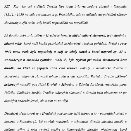
327,- Kčs více než vydělali. Trochu lépe tomu bylo na hodové zábavě v listopadu
(12.11.) 1950 na sále restaurace u p. Prosického, kde se náklady na pořádání zábavy
shodovaly s výši zisku, tedy hasiči neprodělali ani nevydělali.
Až do této doby bylo běžné v Hradečné konat
tradiční májové slavnosti, tedy stavění a
kácení máje
, které naši hasiči pravidelně každoročně v květnu pořádali. Právě
v roce
1949 tomu však bylo naposledy a máj se tehdy stavěl a kácel naproti čp. 37 u
Rosenbergů u místního rybníku
. Tehdy též
bylo zvykem při těchto slavnostech hrát
divadlo, do které se zapojila snad celá vesnice
. Bohužel i ochotnické divadlo s
ukončením májových slavností tohoto roku u nás skončilo. Poslední divadlo
„Klenot
královny“
nacvičil pan řídící Dvořák z Měrotína a Zdenka Jurášová, manželka pana
řídícího Vladimíra Juráše. Tradice májových slavností a divadla byla obnovena až po
dlouhých padesáti letech, ale o tom až později.
Divadelní představení se v Hradečné poté konalo ještě jednou a to v padesátých letech v
hostinci u Rosenbergů. Už se však nejednalo o ochotnické divadlo místních hasičů a
občanů, nýbrž k nám zavítali umělci ze šumperského divadla. Představení, které