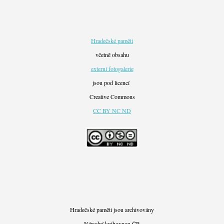
Hradečské paměti
včetně obsahu
externí fotogalerie
jsou pod licencí
Creative Commons
CC BY NC ND
Hradečské paměti jsou archivovány
Národní knihovnou ČR