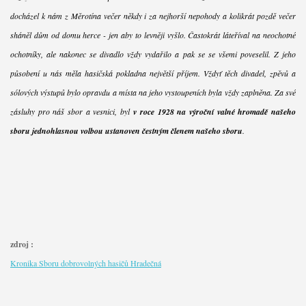
docházel k nám z Měrotína večer někdy i za nejhorší nepohody a kolikrát pozdě večer
sháněl dům od domu herce - jen aby to levněji vyšlo. Častokrát láteříval na neochotné
ochotníky, ale nakonec se divadlo vždy vydařilo a pak se se všemi poveselil. Z jeho
působení u nás měla hasičská pokladna největší příjem. Vždyť těch divadel, zpěvů a
sólových výstupů bylo opravdu a místa na jeho vystoupeních byla vždy zaplněna. Za své
zásluhy pro náš sbor a vesnici, byl
v roce 1928 na výroční valné hromadě našeho
sboru jednohlasnou volbou ustanoven čestným členem našeho sboru
.
zdroj :
Kronika Sboru dobrovolných hasičů Hradečná