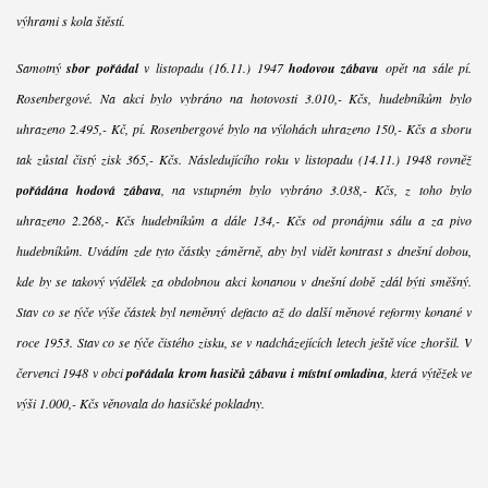
výhrami s kola štěstí.
Samotný
sbor pořádal
v listopadu (16.11.) 1947
hodovou zábavu
opět na sále pí.
Rosenbergové. Na akci bylo vybráno na hotovosti 3.010,- Kčs, hudebníkům bylo
uhrazeno 2.495,- Kč, pí. Rosenbergové bylo na výlohách uhrazeno 150,- Kčs a sboru
tak zůstal čistý zisk 365,- Kčs. Následujícího roku v listopadu (14.11.) 1948 rovněž
pořádána hodová zábava
, na vstupném bylo vybráno 3.038,- Kčs, z toho bylo
uhrazeno 2.268,- Kčs hudebníkům a dále 134,- Kčs od pronájmu sálu a za pivo
hudebníkům. Uvádím zde tyto částky záměrně, aby byl vidět kontrast s dnešní dobou,
kde by se takový výdělek za obdobnou akci konanou v dnešní době zdál býti směšný.
Stav co se týče výše částek byl neměnný defacto až do další měnové reformy konané v
roce 1953. Stav co se týče čistého zisku, se v nadcházejících letech ještě více zhoršil. V
červenci 1948 v obci
pořádala krom hasičů zábavu i místní omladina
, která výtěžek ve
výši 1.000,- Kčs věnovala do hasičské pokladny.