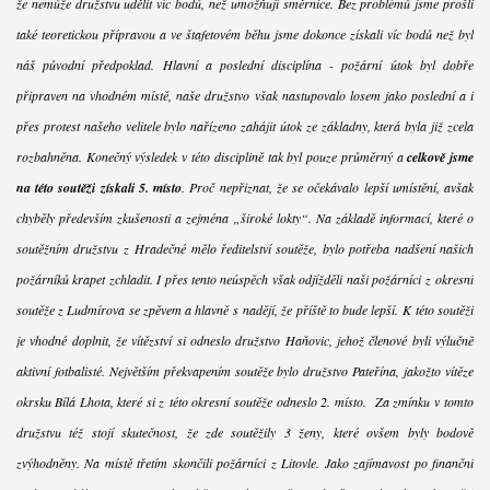
že nemůže družstvu udělit víc bodů, než umožňují směrnice. Bez problémů jsme prošli
také teoretickou přípravou a ve štafetovém běhu jsme dokonce získali víc bodů než byl
náš původní předpoklad. Hlavní a poslední disciplína - požární útok byl dobře
připraven na vhodném místě, naše družstvo však nastupovalo losem jako poslední a i
přes protest našeho velitele bylo nařízeno zahájit útok ze základny, která byla již zcela
rozbahněna. Konečný výsledek v této disciplině tak byl pouze průměrný a
celkově jsme
na této soutěži získali 5. místo
. Proč nepřiznat, že se očekávalo lepší umístění, avšak
chyběly především zkušenosti a zejména „široké lokty“. Na základě informací, které o
soutěžním družstvu z Hradečné mělo ředitelství soutěže, bylo potřeba nadšení našich
požárníků krapet zchladit. I přes tento neúspěch však odjížděli naši požárníci z okresní
soutěže z Ludmírova se zpěvem a hlavně s nadějí, že příště to bude lepší. K této soutěži
je vhodné doplnit, že vítězství si odneslo družstvo Haňovic, jehož členové byli výlučně
aktivní fotbalisté. Největším překvapením soutěže bylo družstvo Pateřína, jakožto vítěze
okrsku Bílá Lhota, které si z této okresní soutěže odneslo 2. místo. Za zmínku v tomto
družstvu též stojí skutečnost, že zde soutěžily 3 ženy, které ovšem byly bodově
zvýhodněny. Na místě třetím skončili požárníci z Litovle. Jako zajímavost po finanční