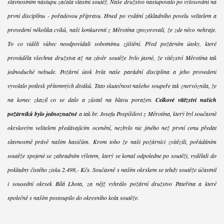
slavnostním nástupu začala vlastní soutěž. Naše družstvo nastupovalo po vylosování na
první disciplínu - pořadovou přípravu. Hned po vydání základního povelu velitelem a
provedení několika cviků, naši konkurenti z Měrotína zpozorovali, že zde něco nehraje.
To co viděli vůbec neodpovídali sobotnímu zjištění. Před požárním útoky, které
prováděla všechna družstva až na závěr soutěže bylo jasné, že vítězství Měrotína tak
jednoduché nebude. Požární útok byla naše parádní disciplina a jeho provedení
vyvolalo potlesk přítomných diváků. Tato skutečnost našeho soupeře tak znervóznila, že
na konec zkazil co se dalo a zůstal na hlavu poražen.
Celkové vítězství našich
požárníků bylo jednoznačné
a tak br. Josefu Pospíšilovi z Měrotína, který byl současně
okrskovým velitelem předávajícím ocenění, nezbylo nic jiného než první cenu předat
slavnostně právě našim hasičům. Krom toho že naši požárníci zvítězili, pořádáním
soutěže spojené se zahradním výletem, který se konal odpoledne po soutěži, vydělali do
pokladny čistého zisku 2.498,- Kčs. Současně s naším okrskem se tehdy soutěže účastnil
i sousední okrsek Bílá Lhota, za nějž vyhrálo požární družstvo Pateřina a které
společně s naším postoupilo do okresního kola soutěže.