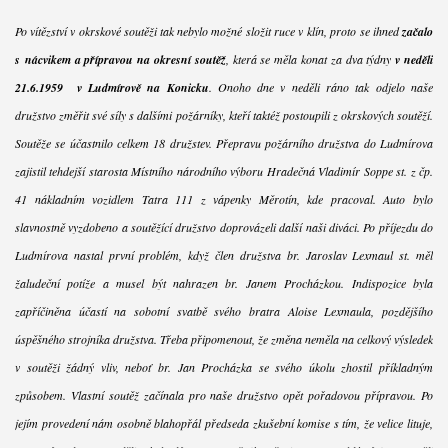
Po vítězství v okrskové soutěži tak nebylo možné složit ruce v klín, proto se ihned
začalo
s nácvikem a přípravou na okresní soutěž
, která se měla konat za dva týdny
v neděli
21.6.1959 v Ludmírově na Konicku
. Onoho dne v neděli ráno tak odjelo naše
družstvo změřit své síly s dalšími požárníky, kteří taktéž postoupili z okrskových soutěží.
Soutěže se účastnilo celkem 18 družstev. Přepravu požárního družstva do Ludmírova
zajistil tehdejší starosta Místního národního výboru Hradečná Vladimír Soppe st. z čp.
41 nákladním vozidlem Tatra 111 z vápenky Měrotín, kde pracoval. Auto bylo
slavnostně vyzdobeno a soutěžící družstvo doprovázeli další naši diváci. Po příjezdu do
Ludmírova nastal první problém, když člen družstva br. Jaroslav Lexmaul st. měl
žaludeční potíže a musel být nahrazen br. Janem Procházkou. Indispozice byla
zapříčiněna účastí na sobotní svatbě svého bratra Aloise Lexmaula, pozdějšího
úspěšného strojníka družstva. Třeba připomenout, že změna neměla na celkový výsledek
v soutěži žádný vliv, neboť br. Jan Procházka se svého úkolu zhostil příkladným
způsobem. Vlastní soutěž začínala pro naše družstvo opět pořadovou přípravou. Po
jejím provedení nám osobně blahopřál předseda zkušební komise s tím, že velice lituje,