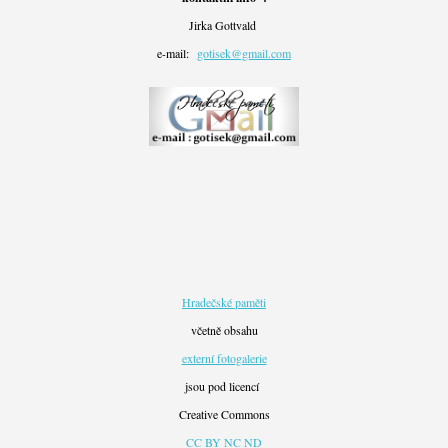
Jirka Gottvald
e-mail:
gotisek@gmail.com
Hradečské paměti
včetně obsahu
externí fotogalerie
jsou pod licencí
Creative Commons
CC BY NC ND