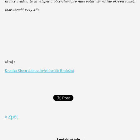
stránce uvádím, že za vstupné a občerstvení pro naše požárníky na této okresní soutěži
sbor uhradil 195,- Kčs.
zdroj :
Kronika Sboru dobrovolných hasičů Hradečná
« Zpět
kontaktní info :