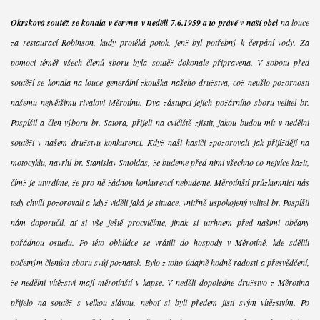
Okrsková soutěž se konala v červnu v neděli 7.6.1959 a to právě v naší obci
na louce
za restaurací Robinson, kudy protéká potok, jenž byl potřebný k čerpání vody. Za
pomoci téměř všech členů sboru byla soutěž dokonale připravena. V sobotu před
soutěží se konala na louce generální zkouška našeho družstva, což neušlo pozornosti
našemu největšímu rivalovi Měrotínu. Dva zástupci jejich požárního sboru velitel br.
Pospíšil a člen výboru br. Satora, přijeli na cvičiště zjistit, jakou budou mít v nedělní
soutěži v našem družstvu konkurenci. Když naši hasiči zpozorovali jak přijíždějí na
motocyklu, navrhl br. Stanislav Šmoldas, že budeme před nimi všechno co nejvíce kazit,
čímž je utvrdíme, že pro ně žádnou konkurencí nebudeme. Měrotínští průzkumníci nás
tedy chvíli pozorovali a když viděli jaká je situace, vnitřně uspokojený velitel br. Pospíšil
nám doporučil, ať si vše ještě procvičíme, jinak si utrhnem před našimi občany
pořádnou ostudu. Po této obhlídce se vrátili do hospody v Měrotíně, kde sdělili
početným členům sboru svůj poznatek. Bylo z toho údajně hodně radosti a přesvědčení,
že nedělní vítězství mají měrotínští v kapse. V neděli dopoledne družstvo z Měrotína
přijelo na soutěž s velkou slávou, neboť si byli předem jisti svým vítězstvím. Po