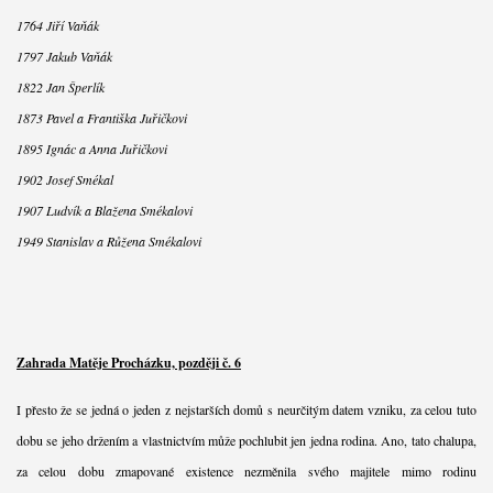
1764 Jiří Vaňák
1797 Jakub Vaňák
1822 Jan Šperlík
1873 Pavel a Františka Juřičkovi
1895 Ignác a Anna Juřičkovi
1902 Josef Smékal
1907 Ludvík a Blažena Smékalovi
1949 Stanislav a Růžena Smékalovi
Zahrada Matěje Procházku, později č. 6
I přesto že se jedná o jeden z nejstarších domů s neurčitým datem vzniku, za celou tuto
dobu se jeho držením a vlastnictvím může pochlubit jen jedna rodina. Ano, tato chalupa,
za celou dobu zmapované existence nezměnila svého majitele mimo rodinu