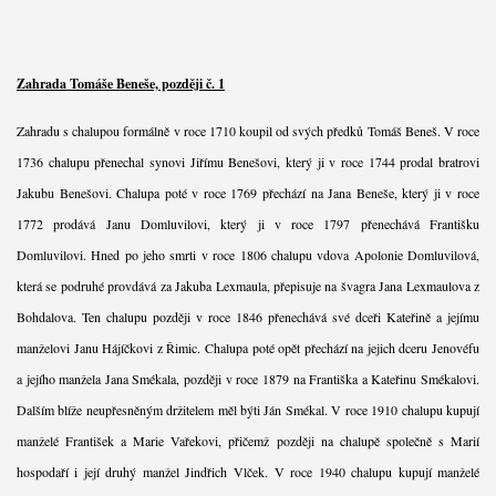
Zahrada Tomáše Beneše, později č. 1
Zahradu s chalupou formálně v roce 1710 koupil od svých předků Tomáš Beneš. V roce
1736 chalupu přenechal synovi Jiřímu Benešovi, který ji v roce 1744 prodal bratrovi
Jakubu Benešovi. Chalupa poté v roce 1769 přechází na Jana Beneše, který ji v roce
1772 prodává Janu Domluvilovi, který ji v roce 1797 přenechává Františku
Domluvilovi. Hned po jeho smrti v roce 1806 chalupu vdova Apolonie Domluvilová,
která se podruhé provdává za Jakuba Lexmaula, přepisuje na švagra Jana Lexmaulova z
Bohdalova. Ten chalupu později v roce 1846 přenechává své dceři Kateřině a jejímu
manželovi Janu Hájíčkovi z Řimic. Chalupa poté opět přechází na jejich dceru Jenovéfu
a jejího manžela Jana Smékala, později v roce 1879 na Františka a Kateřinu Smékalovi.
Dalším blíže neupřesněným držitelem měl býti Ján Smékal. V roce 1910 chalupu kupují
manželé František a Marie Vařekovi, přičemž později na chalupě společně s Marií
hospodaří i její druhý manžel Jindřich Vlček. V roce 1940 chalupu kupují manželé