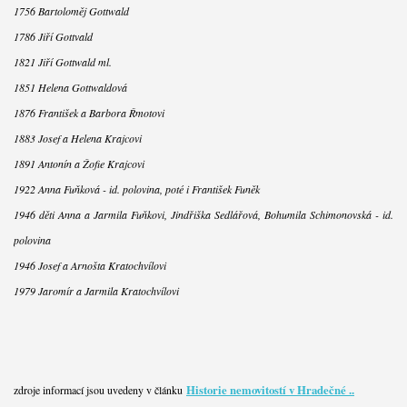
1756 Bartoloměj Gottwald
1786 Jiří Gottvald
1821 Jiří Gottwald ml.
1851 Helena Gottwaldová
1876 František a Barbora Řmotovi
1883 Josef a Helena Krajcovi
1891 Antonín a Žofie Krajcovi
1922 Anna Fuňková - id. polovina, poté i František Funěk
1946 děti Anna a Jarmila Fuňkovi, Jindřiška Sedlářová, Bohumila Schimonovská - id.
polovina
1946 Josef a Arnošta Kratochvílovi
1979 Jaromír a Jarmila Kratochvílovi
Historie nemovitostí v Hradečné ..
zdroje informací jsou uvedeny v článku