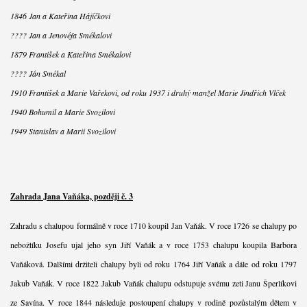
1846 Jan a Kateřina Hájíčkovi
???? Jan a Jenovéfa Smékalovi
1879 František a Kateřina Smékalovi
???? Ján Smékal
1910 František a Marie Vařekovi, od roku 1937 i druhý manžel Marie Jindřich Vlček
1940 Bohumil a Marie Svozilovi
1949 Stanislav a Marii Svozilovi
Zahrada Jana Vaňáka, později č. 3
Zahradu s chalupou formálně v roce 1710 koupil Jan Vaňák. V roce 1726 se chalupy po
nebožtíku Josefu ujal jeho syn Jiří Vaňák a v roce 1753 chalupu koupila Barbora
Vaňáková. Dalšími držiteli chalupy byli od roku 1764 Jiří Vaňák a dále od roku 1797
Jakub Vaňák. V roce 1822 Jakub Vaňák chalupu odstupuje svému zeti Janu Šperlíkovi
ze Savína. V roce 1844 následuje postoupení chalupy v rodině pozůstalým dětem v