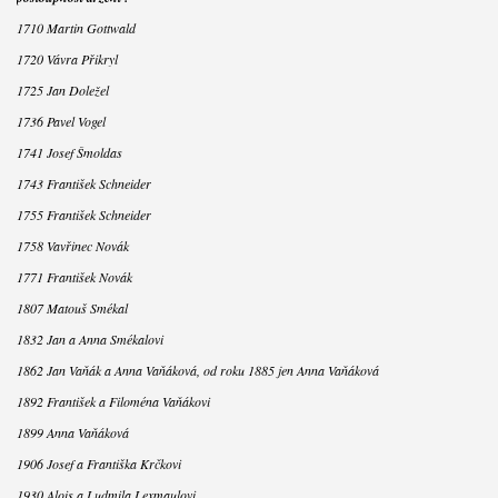
1710 Martin Gottwald
1720 Vávra Přikryl
1725 Jan Doležel
1736 Pavel Vogel
1741 Josef Šmoldas
1743 František Schneider
1755 František Schneider
1758 Vavřinec Novák
1771 František Novák
1807 Matouš Smékal
1832 Jan a Anna Smékalovi
1862 Jan Vaňák a Anna Vaňáková, od roku 1885 jen Anna Vaňáková
1892 František a Filoména Vaňákovi
1899 Anna Vaňáková
1906 Josef a Františka Krčkovi
1930 Alois a Ludmila Lexmaulovi