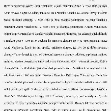
1839 odevzdávají synovi Janu Smékalovi a jeho manželce Anně. V roce 1845 již byla
Anna vdova a opět se vdala, tentokrát za Františka Vaňáka ze Savína, který sňatkem
získal polovinu chalupy. V roce 1862 je poté chalupa postoupena na Jana Vaňáka a
manželku Annu Vaňákovou. V roce 1892 je chalupa postoupena Annou Vaňákovou
jejímu synovi Františkovi Vaňákovi a jeho manželce Filoméně. Na základě jejich dohody
s matkou poté v roce 1899 dochází ke směně a chalupa čp. 9 je opět připsána matce
Anně Vaňákové, která jim na oplátku připisuje domek, jež byl do té doby součástí
chalupy. Tento domek je nyní od původní parcely a chalupy oddělen, je připsán na jinou
knihovní vložku pozemkové knihy a dostává číslo popisné 34 - o tom až později. Zpět k
chalupě č. 9 - kvůli dluhům jest však chalupu matka Anna Vaňáková nucena prodat a to
zakrátko v roce 1906 manželům Josefu a Františce Krčkovým. Toto její syn František
nemůže přenést přes srdce a dle obecní pamětní knihy a kronikáře zakládá v roce 1908
velký požár, jež spálil 5 stavení a byl základem vzniku Sboru dobrovolných hasičů v
Hradečné. Následkem požáru byly některé budovy pobořeny a poté vznikly nově, i zde
je možné že byly vystavěny na jiném než původním místě. Rovněž tak zde dochází ke
sloučení a přeměně parcelních čísel. Zde je nutné uvést, že k původnímu číslu