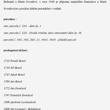
Bohumil a Marie Svozilovi, v roce 1949 je připsána manželům Stanislavu a Marii
Svozilovým a posléze dalším potomkům v rodině.
parcelace :
stav. parcela č. 22/1 - dům čp. 1
stav. parcela č. 22/2 - bývalá výměna, dnes samostatný dům čp. 38
parcelní č. 19/1, 19/2, 20/1, 21, 193/1, 193/3 - přilehlé parcely
posloupnost držení :
1710 Tomáš Beneš
1730 Jiří Beneš
1747 Jakub Beneš
1769 Jan Beneš
1772 Jan Domluvil
1797 František Domluvil
1806 Apolonie Lexmaulová
1806 Jan Lexmaul z Bohdalova