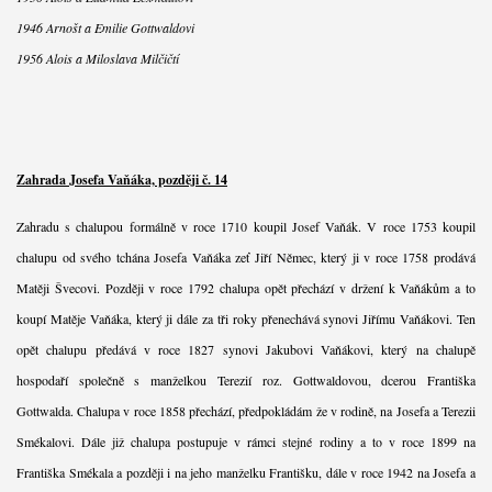
1946 Arnošt a Emilie Gottwaldovi
1956 Alois a Miloslava Milčičtí
Zahrada Josefa Vaňáka, později č. 14
Zahradu s chalupou formálně v roce 1710 koupil Josef Vaňák. V roce 1753 koupil
chalupu od svého tchána Josefa Vaňáka zeť Jiří Němec, který ji v roce 1758 prodává
Matěji Švecovi. Později v roce 1792 chalupa opět přechází v držení k Vaňákům a to
koupí Matěje Vaňáka, který ji dále za tři roky přenechává synovi Jiřímu Vaňákovi. Ten
opět chalupu předává v roce 1827 synovi Jakubovi Vaňákovi, který na chalupě
hospodaří společně s manželkou Terezií roz. Gottwaldovou, dcerou Františka
Gottwalda. Chalupa v roce 1858 přechází, předpokládám že v rodině, na Josefa a Terezii
Smékalovi. Dále již chalupa postupuje v rámci stejné rodiny a to v roce 1899 na
Františka Smékala a později i na jeho manželku Františku, dále v roce 1942 na Josefa a