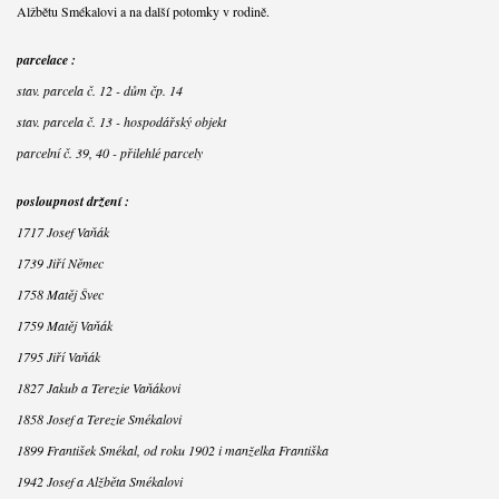
Alžbětu Smékalovi a na další potomky v rodině.
parcelace :
stav. parcela č. 12 - dům čp. 14
stav. parcela č. 13 - hospodářský objekt
parcelní č. 39, 40 - přilehlé parcely
posloupnost držení :
1717 Josef Vaňák
1739 Jiří Němec
1758 Matěj Švec
1759 Matěj Vaňák
1795 Jiří Vaňák
1827 Jakub a Terezie Vaňákovi
1858 Josef a Terezie Smékalovi
1899 František Smékal, od roku 1902 i manželka Františka
1942 Josef a Alžběta Smékalovi