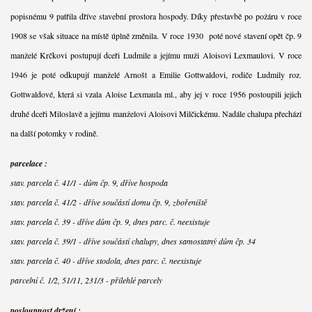
popisnému 9 patřila dříve stavební prostora hospody. Díky přestavbě po požáru v roce
1908 se však situace na místě úplně změnila. V roce 1930 poté nové stavení opět čp. 9
manželé Krčkovi postupují dceři Ludmile a jejímu muži Aloisovi Lexmaulovi. V roce
1946 je poté odkupují manželé Arnošt a Emilie Gottwaldovi, rodiče Ludmily roz.
Gottwaldové, která si vzala Aloise Lexmaula ml., aby jej v roce 1956 postoupili jejich
druhé dceři Miloslavě a jejímu manželovi Aloisovi Milčickému. Nadále chalupa přechází
na další potomky v rodině.
parcelace :
stav. parcela č. 41/1 - dům čp. 9, dříve hospoda
stav. parcela č. 41/2 - dříve součástí domu čp. 9, zbořeniště
stav. parcela č. 39 - dříve dům čp. 9, dnes parc. č. neexistuje
stav. parcela č. 39/1 - dříve součástí chalupy, dnes samostatný dům čp. 34
stav. parcela č. 40 - dříve stodola, dnes parc. č. neexistuje
parcelní č. 1/2, 51/11, 231/3 - přilehlé parcely
posloupnost držení :