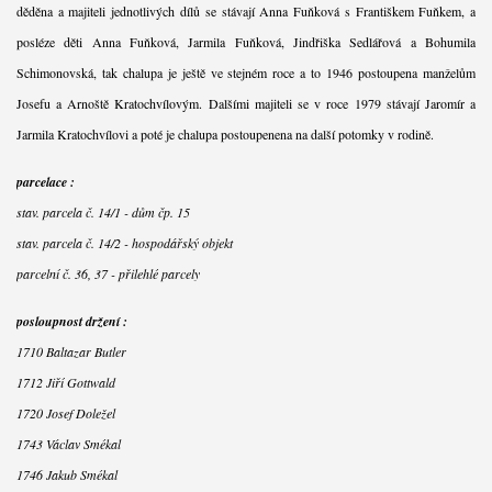
děděna a majiteli jednotlivých dílů se stávají Anna Fuňková s Františkem Fuňkem, a
posléze děti Anna Fuňková, Jarmila Fuňková, Jindřiška Sedlářová a Bohumila
Schimonovská, tak chalupa je ještě ve stejném roce a to 1946 postoupena manželům
Josefu a Arnoště Kratochvílovým. Dalšími majiteli se v roce 1979 stávají Jaromír a
Jarmila Kratochvílovi a poté je chalupa postoupenena na další potomky v rodině.
parcelace :
stav. parcela č. 14/1 - dům čp. 15
stav. parcela č. 14/2 - hospodářský objekt
parcelní č. 36, 37 - přilehlé parcely
posloupnost držení :
1710 Baltazar Butler
1712 Jiří Gottwald
1720 Josef Doležel
1743 Václav Smékal
1746 Jakub Smékal