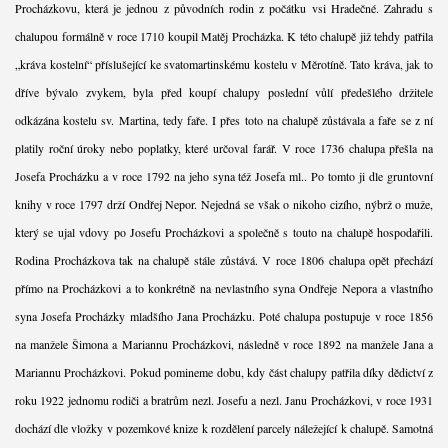
Procházkovu, která je jednou z původních rodin z počátku vsi Hradečné. Zahradu s
chalupou formálně v roce 1710 koupil Matěj Procházka. K této chalupě již tehdy patřila
„kráva kostelní“ příslušející ke svatomartinskému kostelu v Měrotíně. Tato kráva, jak to
dříve bývalo zvykem, byla před koupí chalupy poslední vůlí předešlého držitele
odkázána kostelu sv. Martina, tedy faře. I přes toto na chalupě zůstávala a faře se z ní
platily roční úroky nebo poplatky, které určoval farář. V roce 1736 chalupa přešla na
Josefa Procházku a v roce 1792 na jeho syna též Josefa ml.. Po tomto ji dle gruntovní
knihy v roce 1797 drží Ondřej Nepor. Nejedná se však o nikoho cizího, nýbrž o muže,
který se ujal vdovy po Josefu Procházkovi a společně s touto na chalupě hospodařili.
Rodina Procházkova tak na chalupě stále zůstává. V roce 1806 chalupa opět přechází
přímo na Procházkovi a to konkrétně na nevlastního syna Ondřeje Nepora a vlastního
syna Josefa Procházky mladšího Jana Procházku. Poté chalupa postupuje v roce 1856
na manžele Šimona a Mariannu Procházkovi, následně v roce 1892 na manžele Jana a
Mariannu Procházkovi. Pokud pomineme dobu, kdy část chalupy patřila díky dědictví z
roku 1922 jednomu rodiči a bratrům nezl. Josefu a nezl. Janu Procházkovi, v roce 1931
dochází dle vložky v pozemkové knize k rozdělení parcely náležející k chalupě. Samotná