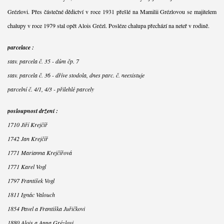
Grézlovi. Přes částečné dědictví v roce 1931 přešlé na Mamilii Grézlovou se majitelem
chalupy v roce 1979 stal opět Alois Grézl. Posléze chalupa přechází na neteř v rodině.
parcelace :
stav. parcela č. 35 - dům čp. 7
stav. parcela č. 36 - dříve stodola, dnes parc. č. neexistuje
parcelní č. 4/1, 4/3 - přilehlé parcely
posloupnost držení :
1710 Jiří Krejčíř
1742 Jan Krejčíř
1771 Marianna Krejčířová
1771 Karel Vogl
1797 František Vogl
1811 Ignác Valouch
1854 Pavel a Františka Juřičkovi
1880 Alois a Anna Grézlovi