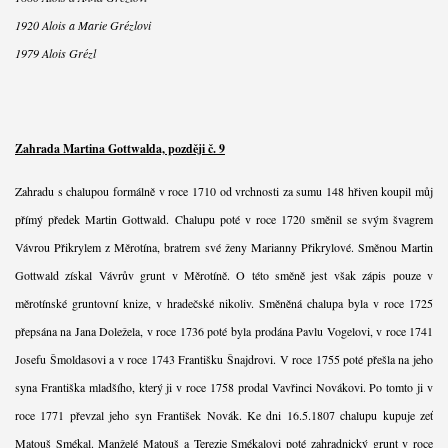
1920 Alois a Marie Grézlovi
1979 Alois Grézl
Zahrada Martina Gottwalda, později č. 9
Zahradu s chalupou formálně v roce 1710 od vrchnosti za sumu 148 hřiven koupil můj
přímý předek Martin Gottwald. Chalupu poté v roce 1720 směnil se svým švagrem
Vávrou Přikrylem z Měrotína, bratrem své ženy Marianny Přikrylové. Směnou Martin
Gottwald získal Vávrův grunt v Měrotíně. O této směně jest však zápis pouze v
měrotínské gruntovní knize, v hradečské nikoliv. Směněná chalupa byla v roce 1725
přepsána na Jana Doležela, v roce 1736 poté byla prodána Pavlu Vogelovi, v roce 1741
Josefu Šmoldasovi a v roce 1743 Františku Šnajdrovi. V roce 1755 poté přešla na jeho
syna Františka mladšího, který ji v roce 1758 prodal Vavřinci Novákovi. Po tomto ji v
roce 1771 převzal jeho syn František Novák. Ke dni 16.5.1807 chalupu kupuje zeť
Matouš Smékal. Manželé Matouš a Terezie Smékalovi poté zahradnický grunt v roce