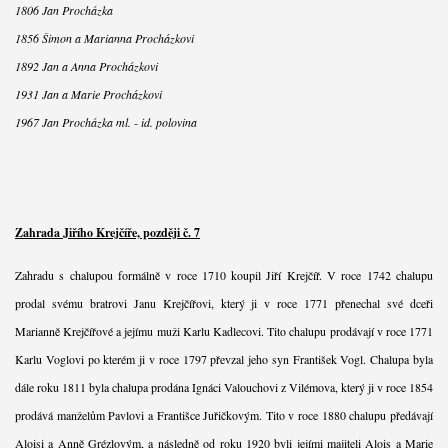
1806 Jan Procházka
1856 Šimon a Marianna Procházkovi
1892 Jan a Anna Procházkovi
1931 Jan a Marie Procházkovi
1967 Jan Procházka ml. - id. polovina
Zahrada Jiřího Krejčíře, později č. 7
Zahradu s chalupou formálně v roce 1710 koupil Jiří Krejčíř. V roce 1742 chalupu
prodal svému bratrovi Janu Krejčířovi, který ji v roce 1771 přenechal své dceři
Marianně Krejčířové a jejímu muži Karlu Kadlecovi. Tito chalupu prodávají v roce 1771
Karlu Voglovi po kterém ji v roce 1797 převzal jeho syn František Vogl. Chalupa byla
dále roku 1811 byla chalupa prodána Ignáci Valouchovi z Vilémova, který ji v roce 1854
prodává manželům Pavlovi a Františce Juřičkovým. Tito v roce 1880 chalupu předávají
Aloisi a Anně Grézlovým, a následně od roku 1920 byli jejími majiteli Alois a Marie