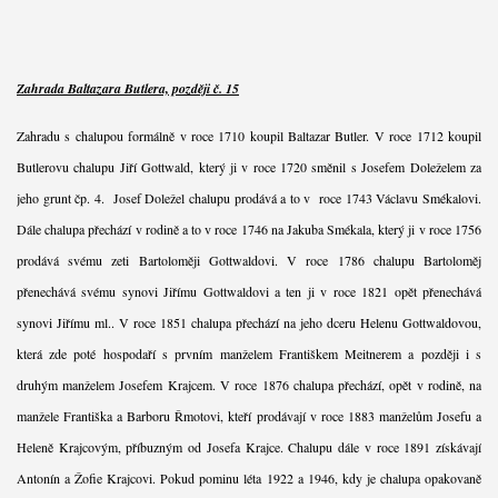
Zahrada Baltazara Butlera, později č. 15
Zahradu s chalupou formálně v roce 1710 koupil Baltazar Butler. V roce 1712 koupil
Butlerovu chalupu Jiří Gottwald, který ji v roce 1720 směnil s Josefem Doleželem za
jeho grunt čp. 4. Josef Doležel chalupu prodává a to v roce 1743 Václavu Smékalovi.
Dále chalupa přechází v rodině a to v roce 1746 na Jakuba Smékala, který ji v roce 1756
prodává svému zeti Bartoloměji Gottwaldovi. V roce 1786 chalupu Bartoloměj
přenechává svému synovi Jiřímu Gottwaldovi a ten ji v roce 1821 opět přenechává
synovi Jiřímu ml.. V roce 1851 chalupa přechází na jeho dceru Helenu Gottwaldovou,
která zde poté hospodaří s prvním manželem Františkem Meitnerem a později i s
druhým manželem Josefem Krajcem. V roce 1876 chalupa přechází, opět v rodině, na
manžele Františka a Barboru Řmotovi, kteří prodávají v roce 1883 manželům Josefu a
Heleně Krajcovým, příbuzným od Josefa Krajce. Chalupu dále v roce 1891 získávají
Antonín a Žofie Krajcovi. Pokud pominu léta 1922 a 1946, kdy je chalupa opakovaně