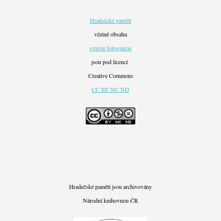
Hradečské paměti
včetně obsahu
externí fotogalerie
jsou pod licencí
Creative Commons
CC BY NC ND
Hradečské paměti jsou archivovány
Národní knihovnou ČR