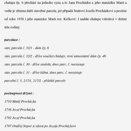
chalupa čp. 6 přechází na jednoho syna a to Jana Procházku a jeho manželku Marii a
vedle je zřízena další stavební parcela, jež připadá bratrovi Josefu Procházkovi a posléze
od roku 1936 i jeho manželce Marii roz. Krčkové. I nadále chalupa vzůstává v držení
téže rodiny.
parcelace :
stav. parcela č. 32/1 - dům čp. 6
stav. parcela č. 32/2 - dříve součást chalupy, nyní samostatný dům čp. 46
stav. parcela č. 30 - dříve stodola, dnes parc. č. neexistuje
stav. parcela č. 31 - dříve kůlna, dnes parc. č. neexistuje
parcelní č. 5, 217/1, 217/2 - přilehlé parcely
posloupnost držení :
1710 Matěj Procházka
1736 Jozef Procházka
1792 Jozef Procházka
1797 Ondřej Nepor a vdova po Jozefu Procházkovi