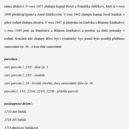
rámci dědictví. V roce 1873 chalupu kupují Pavel a Františka Juřičkovi, kteří ji v roce
1895 předávají Ignáci a Anně Juřičkovým. V roce 1902 chalupu kupuje Josef Smékal, v
jehož rodině chalupa zůstává. V roce 1907 je přepsána na Ludvíka a Blaženu Smékalovi,
v roce 1949 poté na Stanislava a Růženu Smékalovi a posléze na další potomky v
rodině. Součástí této chalupy dříve byl i výměnický byt, jemuž bylo později přiděleno
samostatné čp. 36 - o tom dále samostatně.
parcelace :
stav. parcela č. 23/2 - dům čp. 3
stav. parcela č. 23/1 - stodola
stav. parcela č. 24 - bývalá výměna, dnes samostatný dům čp. 36
parcelní č. 15/1, 225/4, 225/5, 225/6 - přilehlé parcely
posloupnost držení :
1710 Jan Vaňák
1726 Jiří Vaňák
1753 Barbora Vaňáková