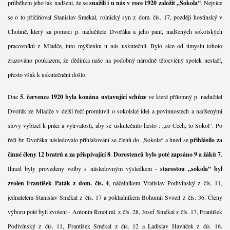
průběhem jeho tak nadšeni, že se
snažili i u nás v roce 1920 založit „Sokola“
. Nejvíce
se o to přičiňoval Stanislav Smékal, rolnický syn z dom. čís. 17, později hostinský v
Cholině, který za pomoci p. nadučitele Dvořáka a jeho paní, nadšených sokolských
pracovníků z Mladče, tuto myšlenku u nás uskutečnil. Bylo sice od úmyslu tohoto
zrazováno poukazem, že dědinka naše na podobný národně tělocvičný spolek nestačí,
přesto však k uskutečnění došlo.
Dne
5. července 1920 byla konána ustavující schůze
ve které přítomný p. nadučitel
Dvořák ze Mladče v delší řečí promluvil o sokolské idei a povinnostech a nadšenými
slovy vybízel k práci a vytrvalosti, aby se uskutečnilo heslo : „co Čech, to Sokol“. Po
řeči br. Dvořáka následovalo přihlašování se členů do „Sokola“ a hned se
přihlásilo za
činné členy 12 bratrů a za přispívající 8
.
Dorostenců bylo poté zapsáno 9 a žáků 7
.
Ihned byly provedeny volby s následovným výsledkem -
starostou „sokola“ byl
zvolen František Paták z dom. čís. 4
, náčelníkem Vratislav Podivinský z čís. 11,
jednatelem Stanislav Smékal z čís. 17 a pokladníkem Bohumil Svozil z čís. 36. Členy
výboru poté byli zvoleni - Antonín Řmot ml. z čís. 28, Josef Smékal z čís. 17, František
Podivínský z čís. 11, František Smékal z čís. 12 a Ladislav Havlíček z čís. 16.