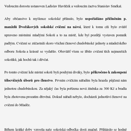
Vedoucím dorostu ustanoven Ladislav Havlíček a vedoucím žactva Stanislav Smékal.
Aby občanstvo k myšlence sokolské přilnulo, bylo
uspořádáno přičiněním p.
manželů Dvořákových sokolské cvičení na návsi
, které k tomu cíli bylo zvlášť
upraveno místními mladými Sokoli a to na místě, kde byl později vystaven pomník
padlým. Cvičení se zúčastnili skoro všichni členové chudobínské jednoty a mladečského
odboru Sokola a krásně se vydařilo. Obzvlášť všem se líbilo cvičení těch nejmenších
sokolíků, jak hochů tak i děvčat.
Po tomto cvičení kde místní sokoli byli pouhými diváky, bylo
přikročeno k zakoupení
tělocvičných úborů pro členstvo
. Prvním cvičícím nářadím byla hrazda půjčená nám
jednotou chudobínskou. Za nějaký čas byla pořízena nová žíněnka za 300 Kč a bradla
byla zhotovena prozatím dřevěná. Dokud nářadí nebylo, docházeli jednotliví členové na
cvičení do Mladče.
Během krátké doby vzrostla naše sokolská odbočka dosti značně. Přihlásilo se hodně