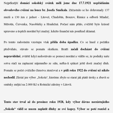
Nejpěknější
domácí sokolský svátek měli jsme dne 17.7.1921 uspřádáním
obvodového cvičení na louce br. Josefa Smékala
. Zúčastnilo se ho dohromady 137
mužů a 130 žen z jednot - Litovel, Chudobín, Bouzov, Řimice a odborů Mladeč,
Měrotín, Červenka, Nasobůrky a Hradečná. Počasí nám přálo, cvičiště bylo krásně
upraveno a úspěch morální byl značný, kdežto finanční nás poněkud zklamal.
Po tomto radostném vzestupu však
přišla doba úpadku
. Co se hned z počátku
předvídalo, stávalo se pomalu skutkem. Bratři
začali docházet do cvičení
nepravidelně
, zvláště když nedostávalo se pomoci morální a vidělo se, že podniky naše
sotva stačí na zaplacení nájemného ze sálu, neřku-li splácet ještě dosti značný dluh.
Pomalu se počet cvičícího členstva ztenčoval a
v půli roku 1922 do cvičení už nikdo
nechodil
. Zůstal jen výbor „Sokola“, kterému zbylo se starat jak platit úroky a zbavit se
směnky znějící na 2.000 Kč u Rolnické záložny v Litovli.
Tento stav trval až do prosince roku 1928, kdy výbor dávno neexistujícího
„Sokola“ viděl se nucen zaplatit dluhy ze své kapsy. Výbor se poté rozešel a