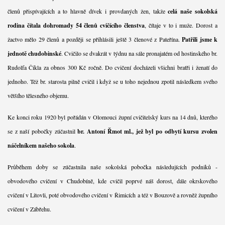
členů přispívajících a to hlavně dívek i provdaných žen, takže
celá naše sokolská
rodina čítala dohromady 54 členů cvičícího členstva
, čítaje v to i muže. Dorost a
žactvo mělo 29 členů a později se přihlásili ještě 3 členové z Pateřína.
Patřili jsme k
jednotě chudobinské
. Cvičilo se dvakrát v týdnu na sále pronajatém od hostinského br.
Rudolfa Čikla za obnos 300 Kč ročně. Do cvičení docházeli všichni bratři i ženatí do
jednoho. Též br. starosta pilně cvičil i když se u toho nejednou zpotil následkem svého
většího tělesného objemu.
Ke konci roku 1920 byl pořádán v Olomouci župní cvičitelský kurs na 14 dnů, kterého
se z naší pobočky zúčastnil
br. Antoní Řmot ml., jež byl po odbytí kursu zvolen
náčelníkem našeho sokola
.
Průběhem doby se zúčastnila naše sokolská pobočka následujících podniků -
obvodového cvičení v Chudobíně, kde cvičil poprvé náš dorost, dále okrskového
cvičení v Litovli, poté obvodového cvičení v Řimicích a též v Bouzově a rovněž župního
cvičení v Zábřehu.