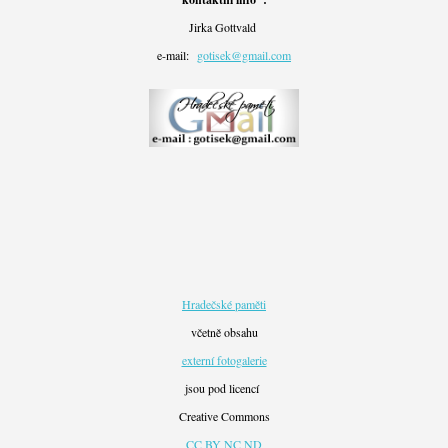
Jirka Gottvald
e-mail:
gotisek@gmail.com
Hradečské paměti
včetně obsahu
externí fotogalerie
jsou pod licencí
Creative Commons
CC BY NC ND