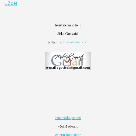
« Zpět
kontaktní info :
Jirka Gottvald
e-mail:
gotisek@gmail.com
Hradečské paměti
včetně obsahu
externí fotogalerie