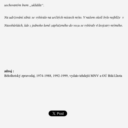
uschovaným lnem „uklidila“.
Na udržování silnic se vybíralo na určitých místech mýto. V našem okolí bylo nejblíže v
Nasobůrkách, kde z jednoho koně zapřaženého do vozu se vybíraly 4 krejcary mýtného.
zdroj :
Bělolhotský zpravodaj, 1974-1988, 1992-1999, vydalo tehdejší MNV a OÚ Bílá Lhota