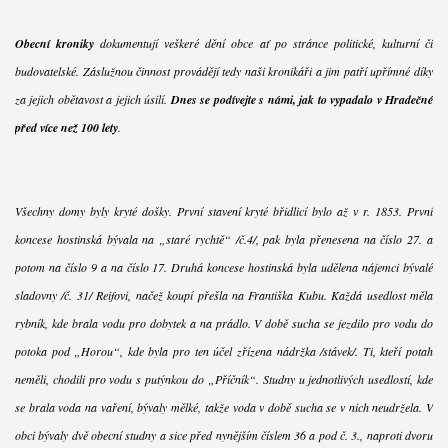
Obecní kroniky
dokumentují veškeré dění obce ať po stránce politické, kulturní či
budovatelské. Záslužnou činnost provádějí tedy naši kronikáři a jim patří upřímné díky
za jejich obětavost a jejich úsilí.
Dnes se podívejte s námi, jak to vypadalo v Hradečné
před více než 100 lety
.
Všechny domy byly kryté došky. První stavení kryté břidlicí bylo až v r. 1853. První
koncese hostinská bývala na „staré rychtě“ /č.4/, pak byla přenesena na číslo 27. a
potom na číslo 9 a na číslo 17. Druhá koncese hostinská byla udělena nájemci bývalé
sladovny /č. 31/ Reifovi, načež koupí přešla na Františka Kubu. Každá usedlost měla
rybník, kde brala vodu pro dobytek a na prádlo. V době sucha se jezdilo pro vodu do
potoka pod „Horou“, kde byla pro ten účel zřízena nádržka /stávek/. Ti, kteří potah
neměli, chodili pro vodu s putýnkou do „Příčník“. Studny u jednotlivých usedlostí, kde
se brala voda na vaření, bývaly mělké, takže voda v době sucha se v nich neudržela. V
obci bývaly dvě obecní studny a sice před nynějším číslem 36 a pod č. 3., naproti dvoru