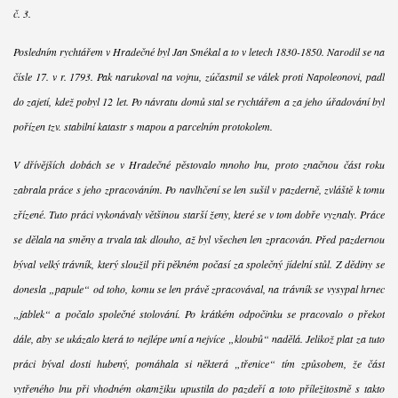
č. 3.
Posledním rychtářem v Hradečné byl Jan Smékal a to v letech 1830-1850. Narodil se na
čísle 17. v r. 1793. Pak narukoval na vojnu, zúčastnil se válek proti Napoleonovi, padl
do zajetí, kdež pobyl 12 let. Po návratu domů stal se rychtářem a za jeho úřadování byl
pořízen tzv. stabilní katastr s mapou a parcelním protokolem.
V dřívějších dobách se v Hradečné pěstovalo mnoho lnu, proto značnou část roku
zabrala práce s jeho zpracováním. Po navlhčení se len sušil v pazderně, zvláště k tomu
zřízené. Tuto práci vykonávaly většinou starší ženy, které se v tom dobře vyznaly. Práce
se dělala na směny a trvala tak dlouho, až byl všechen len zpracován. Před pazdernou
býval velký trávník, který sloužil při pěkném počasí za společný jídelní stůl. Z dědiny se
donesla „papule“ od toho, komu se len právě zpracovával, na trávník se vysypal hrnec
„jablek“ a počalo společné stolování. Po krátkém odpočinku se pracovalo o překot
dále, aby se ukázalo která to nejlépe umí a nejvíce „kloubů“ nadělá. Jelikož plat za tuto
práci býval dosti hubený, pomáhala si některá „třenice“ tím způsobem, že část
vytřeného lnu při vhodném okamžiku upustila do pazdeří a toto příležitostně s takto