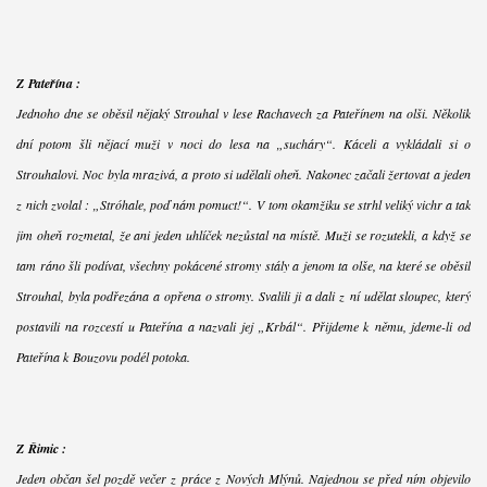
Z Pateřína :
Jednoho dne se oběsil nějaký Strouhal v lese Rachavech za Pateřínem na olši. Několik
dní potom šli nějací muži v noci do lesa na „sucháry“. Káceli a vykládali si o
Strouhalovi. Noc byla mrazivá, a proto si udělali oheň. Nakonec začali žertovat a jeden
z nich zvolal : „Stróhale, poď nám pomuct!“. V tom okamžiku se strhl veliký vichr a tak
jim oheň rozmetal, že ani jeden uhlíček nezůstal na místě. Muži se rozutekli, a když se
tam ráno šli podívat, všechny pokácené stromy stály a jenom ta olše, na které se oběsil
Strouhal, byla podřezána a opřena o stromy. Svalili ji a dali z ní udělat sloupec, který
postavili na rozcestí u Pateřína a nazvali jej „Krbál“. Přijdeme k němu, jdeme-li od
Pateřína k Bouzovu podél potoka.
Z Řimic :
Jeden občan šel pozdě večer z práce z Nových Mlýnů. Najednou se před ním objevilo