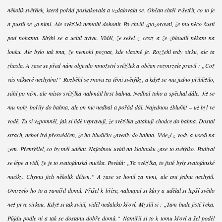
několik světýlek, která pořád poskakovala a vzdalovala se. Občan chtěl vyšetřit, co to je
a pustil se za nimi. Ale světýlek nemohl dohonit. Po chvíli zpozoroval, že mu něco šustí
pod nohama. Shýbl se a ucítil trávu. Viděl, že sešel z cesty a že zbloudil někam na
louku. Ale bylo tak tma, že nemohl poznat, kde vlastně je. Rozžehl tedy sirku, ale ta
zhasla. A zase se před nám objevilo množství světýlek a občan rozmrzele pravil : „Což
vás některé nechytím!“ Rozběhl se znovu za těmi světýlky, a když se mu jedno přiblížilo,
sáhl po něm, ale místo světýlka nahmátl hrst bahna. Nedbal toho a spěchal dále. Již se
mu nohy bořily do bahna, ale on nic nedbal a pořád dál. Najednou žbluňk! – už byl ve
vodě. Tu si vzpomněl, jak si lidé vypravují, že světýlka zatahují chodce do bahna. Dostal
strach, neboť byl přesvědčen, že ho bludičky zavedly do bahna. Vylezl z vody a usedl na
zem. Přemýšlel, co by měl udělat. Najednou uvidí na klobouku zase to světýlko. Podíval
se lépe a vidí, že je to svatojánská muška. Povídá: „Ta světýlka, to jistě byly svatojánské
mušky. Chytnu jich několik dětem.“ A zase se honil za nimi, ale ani jednu nechytil.
Omrzelo ho to a zamířil domů. Přišel k bříze, naloupal si kůry a udělal si lepší světlo
než prve sirkou. Když si tak svítil, viděl nedaleko křoví. Myslil si : „Tam bude jistě řeka.
Půjdu podle ní a tak se dostanu dobře domů.“ Namířil si to k tomu křoví a šel podél