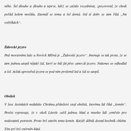
něho. Šel dlouho a dlouho a teprve, když se začalo rozednívat, zpozoroval, že chodí
pořád kolem močálu. Zasmál se tomu a šel domů. Od té doby se tam říká „Na
světýlkách“.
Židovské jezero
Pod moravními luky u Nových Mlýnů je „Židovské jezero“. Jmenuje se tak proto, že se
tam jednou utopil nějaký žid, který se bál jíti přes zamrzlé jezero. Nakonec se odhodlal
a šel. Avšak uprostřed jezera se pod ním prolomil led a žid se utopil.
Obelisk
V lese Jesinkách nedaleko Chrámu přátelství stojí obelisk, kterému lid říká „komín“.
Pověst vypravuje, že v okolí Litovle zuřil jednou hlad a mnoho lidí zemřelo pro
nedostatek potravin. Proto byl stavěn tento komín. Každý dělník dostal bochník chleba.
Tím prý byl zmírněn hlad.