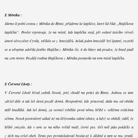
Z Měníka :
Jdeme-li polní cestou z Měníka do Řimic, přijdeme ke kapličce, které lid říká „Hajíčkova
kaplička“. Pověst vypravuje, že na místě, kde kaplička stojí, při oslavě tisícího výročí
úmrtí věrozvěsty Cyrila, střílelo se z hmoždířů. Avšak jeden hmoždíř byl špatný, roztrhl
se a střepina udeřila jistého Hajíčka z Měníka čís. 4 do hlavy tak prudce, že hned padl
na zem mrtev. Později rodina Hajíčkova z Měníka postavila na tom místě kapličku.
Z Červené Lhoty :
V Červené Lhotě býval zedník Nosek, jenž chodil na práci do Řimic. Jednou se tam
zdržel déle a tak šel dosti pozdě domů. Hospodyně, kde pracoval, dala mu od oběda
talíř knedlíků. Jak šel domů, za vesnicí vyběhlo proti němu hříbě s velkýma svítícíma
očima. Nosek postrašený utíkal až na křižovatku státní silnice, a když se ohlédl, viděl, že
hříbě zmizelo. Ale v tom se na něho vyřítil malý, černý pes. Oči měl jako pokličky a
z těch mu sršel oheň. Tento pes pronásledoval Noska až k dědině a tam se mu ztratil.