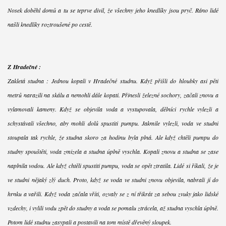
Nosek doběhl domů a tu se teprve divil, že všechny jeho knedlíky jsou pryč. Ráno lidé
našli knedlíky roztroušené po cestě.
Z Hradečné :
Zakletá studna : Jednou kopali v Hradečné studnu. Když přišli do hloubky asi pěti
metrů narazili na skálu a nemohli dále kopati. Přinesli železné sochory, začali znovu a
vylamovali kameny. Když se objevila voda a vystupovala, dělníci rychle vylezli a
schystávali všechno, aby mohli dolů spustiti pumpu. Jakmile vylezli, voda ve studni
stoupala tak rychle, že studna skoro za hodinu byla plná. Ale když chtěli pumpu do
studny spouštěti, voda zmizela a studna úplně vyschla. Kopali znovu a studna se zase
naplnila vodou. Ale když chtěli spustiti pumpu, voda se opět ztratila. Lidé si říkali, že je
ve studni nějaký zlý duch. Proto, když se voda ve studni znovu objevila, nabrali jí do
hrnku a vařili. Když voda začala vříti, ozvaly se z ní třikrát za sebou zvuky jako lidské
vzdechy, i vylili vodu zpět do studny a voda se pomalu ztrácela, až studna vyschla úplně.
Potom lidé studnu zasypali a postavili na tom místě dřevěný sloupek.