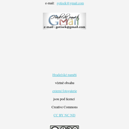
e-mail:
gotisek@gmail.com
Hradečské paměti
včetně obsahu
externí fotogalerie
jsou pod licencí
Creative Commons
CC BY NC ND