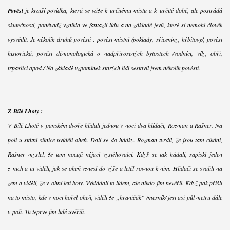
Pověst
je kratší povídka, která se váže k určitému místu a k určité době, ale postrádá
skutečnosti, poněvadž vznikla ve fantazii lidu a na základě jevů, které si nemohl člověk
vysvětlit. Je několik druhů pověstí : pověst místní /poklady, zříceniny, hřbitovy/, pověst
historická, pověst démonologická o nadpřirozených bytostech /vodníci, víly, obři,
trpaslíci apod./ Na základě vzpomínek starých lidí sestavil jsem několik pověstí.
Z Bílé Lhoty :
V Bílé Lhotě v panském dvoře hlídali jednou v noci dva hlídači, Rozman a Rašner. Na
poli u státní silnice uviděli oheň. Dali se do hádky. Rozman tvrdil, že jsou tam cikáni,
Rašner myslel, že tam nocují nějací vystěhovalci. Když se tak hádali, zapískl jeden
z nich a tu viděli, jak se oheň vznesl do výše a letěl rovnou k nim. Hlídači se svalili na
zem a viděli, že v ohni letí boty. Vykládali to lidem, ale nikdo jim nevěřil. Když pak přišli
na to místo, kde v noci hořel oheň, viděli že „hraničák“ /mezník/ jest asi půl metru dále
v poli. Tu teprve jim lidé uvěřili.