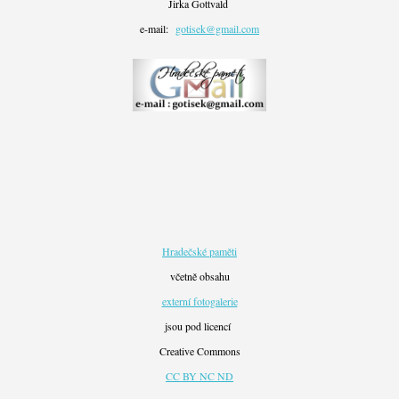
Jirka Gottvald
e-mail:
gotisek@gmail.com
Hradečské paměti
včetně obsahu
externí fotogalerie
jsou pod licencí
Creative Commons
CC BY NC ND