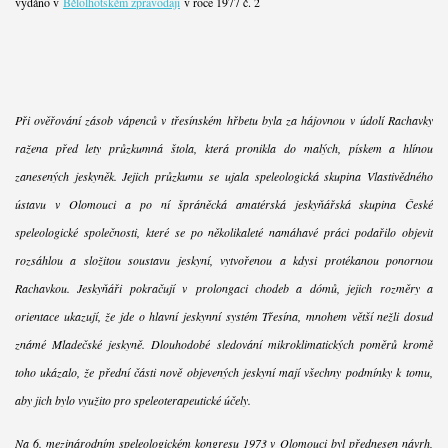
vydáno v
Bělolhotském zpravodaji
v roce 1977 č. 2
Při ověřování zásob vápenců v třesínském hřbetu byla za hájovnou v údolí Rachavky
ražena před lety průzkumná štola, která pronikla do malých, pískem a hlínou
zanesených jeskyněk. Jejich průzkumu se ujala speleologická skupina Vlastivědného
ústavu v Olomouci a po ní špráněcká amatérská jeskyňářská skupina České
speleologické společnosti, které se po několikaleté namáhavé práci podařilo objevit
rozsáhlou a složitou soustavu jeskyní, vytvořenou a kdysi protékanou ponornou
Rachavkou. Jeskyňáři pokračují v prolongaci chodeb a dómů, jejich rozměry a
orientace ukazují, že jde o hlavní jeskynní systém Třesína, mnohem větší nežli dosud
známé Mladečské jeskyně. Dlouhodobé sledování mikroklimatických poměrů kromě
toho ukázalo, že přední části nově objevených jeskyní mají všechny podmínky k tomu,
aby jich bylo využito pro speleoterapeutické účely.
Na 6. mezinárodním speleologickém kongresu 1973 v Olomouci byl přednesen návrh,