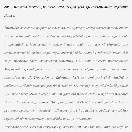
aby i třesínská jeskyně „Ve štole“ byla využita jako speleoterapeutická výzkumná
stanice.
Špráněcká amatérská skupina se tohoto návrhu ujala a s velkým nadšením a obětavostí
se pustila do přídavných prací. Její členové bez jakékoliv finanční odměny odpracovali
v uplynulých čtyřech letech v podzemí tisíce hodin, aby jeskyni připravili pro
speleoterapeutický výzkum. Jejich zápal měl velký ohlas doma i v zahraničí. Pracoviště
si již prohlédla řada zahraničních odborníků, mezi nimi i členové předsednictva
Mezinárodní speleologické unie s prezidentem pro. A. Cignou z Itálie a generálním
sekretářem dr. H. Trimmelem z Rakouska, kteří se velmi pochvalně vyjádřili o
nadšeném úsilí dobrovolných jeskyňářů. Také na Litovelsku je o využití třesínské jeskyně
„Ve štole“ velký zájem. Svědčí o tom i brigádnická pomoc, kterou jeskyňářům poskytují
studenti litovelského gymnasia. Díky porozumění MNV v Bílé Lhotě získali jeskyňáři
pro svou společensky nesmírně užitečnou práci i základnu v podobě nevyužitého
objektu bývalé matoopravny v opuštěném lomu „U Robinsona“.
Přípravné práce, kteří řídí alergologický odborník MUDr. Stanislav Boháč, se chýlí ke