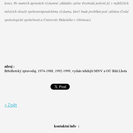
konci. Po nutných úpravách výzkumné základny začne třesínská jeskyně již v nejbližších
měsících sloužit speleoterapeutickému výzkumu, který bude probíhat pod záštitou České
speleologické společnosti a University Palackého v Olomouci.
zdroj :
Bělolhotský zpravodaj, 1974-1988, 1992-1999, vydalo tehdejší MNV a OÚ Bílá Lhota
« Zpět
kontaktní info :