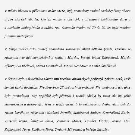
V měsíci březnu u příležitosti
oslav MDŽ
, byly provedeny osobní návštěvy členy sboru
u žen starších 80. let, kterých máme v obci 34, s předáním květinového daru a
s osobním blahopřáním k svátku žen. Ostatním ženám od 70 do 70. let bylo zasláno
písemné blahopřání.
V témže měsíci bylo rovněž provedeno slavnostní
vítání dětí do života
, kterého se
zúčastnili tyto děti samozřejmě s rodiči : Martina Veselá, Ivana Valouchová, Martin
Sýkora, Ivo Václavek, Marta Dohnalová, Marek Neubauer a Lenka Šimčíková.
V červnu bylo uskutečněno
slavnostní předání občanských průkazů žákům ZDŠ
, kteří
končili školní docházku. Předáno bylo 28 občanských průkazů. Při hodnocení této akce
bylo rozhodnuto, aby napříště byli přizváni i rodiče žáků,a by tento akt byl ještě
slavnostnější a důstojnější. Ještě v témže měsíci bylo uskutečněno druhé vítání dětí do
života, kterého se zúčastnili : Nosková Jarmila, Malůrková Andrea, Ženožičková Karla,
Zurková Irena, Šmídová Pavla, Zemánek Marek, Doubek Martin, Nepor Aleš,
Zapletalová Petra, Staňková Petra, Trnková Miroslava a Vařeka Jaroslav.