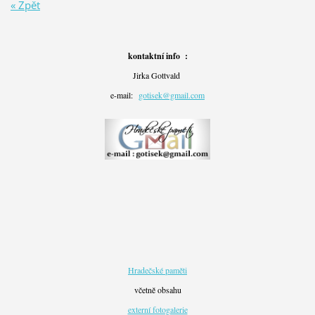
« Zpět
kontaktní info :
Jirka Gottvald
e-mail:
gotisek@gmail.com
Hradečské paměti
včetně obsahu
externí fotogalerie