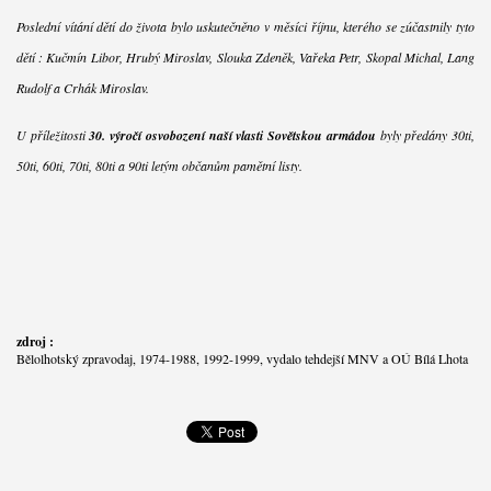
Poslední vítání dětí do života bylo uskutečněno v měsíci říjnu, kterého se zúčastnily tyto
dětí : Kučmín Libor, Hrubý Miroslav, Slouka Zdeněk, Vařeka Petr, Skopal Michal, Lang
Rudolf a Crhák Miroslav.
U příležitosti
30. výročí osvobození naší vlasti Sovětskou armádou
byly předány 30ti,
50ti, 60ti, 70ti, 80ti a 90ti letým občanům pamětní listy.
zdroj :
Bělolhotský zpravodaj, 1974-1988, 1992-1999, vydalo tehdejší MNV a OÚ Bílá Lhota