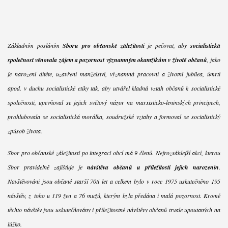
Základním posláním
Sboru pro občanské záležitosti
je pečovat, aby
socialistická
společnost věnovala zájem a pozornost významným okamžikům v životě občanů
, jako
je narození dítěte, uzavření manželství, významná pracovní a životní jubilea, úmrtí
apod. v duchu socialistické etiky tak, aby utvářel kladná vztah občanů k socialistické
společnosti, upevňoval se jejich světový názor na marxisticko-leninských principech,
prohlubovala se socialistická morálka, soudružské vztahy a formoval se socialistický
způsob života.
Sbor pro občanské záležitosti po integraci obcí má 9 členů. Nejrozsáhlejší akcí, kterou
Sbor pravidelně zajišťuje je
návštěva občanů u příležitosti jejich narozenin
.
Navštěvováni jsou občané starší 70ti let a celkem bylo v roce 1975 uskutečněno 195
návštěv, z toho u 119 žen a 76 mužů, kterým byla předána i malá pozornost. Kromě
těchto návštěv jsou uskutečňovány i příležitostné návštěvy občanů trvale upoutaných na
lůžko.