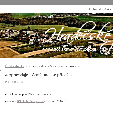
Úvodní stránka
Úvodní stránka
>
ze zpravodaje - Země tmou se přioděla
ze zpravodaje - Země tmou se přioděla
15.01.2018 21:35
Země tmou se přioděla - Josef Brouček
vydáno v
Bělolhotském zpravodaji
v roce 1980 č. 1