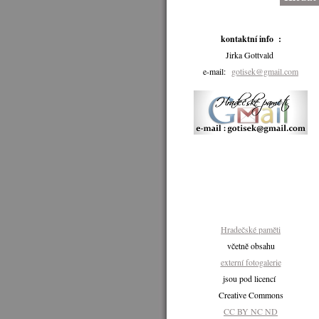
kontaktní info :
Jirka Gottvald
e-mail:
gotisek@gmail.com
Hradečské paměti
včetně obsahu
externí fotogalerie
jsou pod licencí
Creative Commons
CC BY NC ND