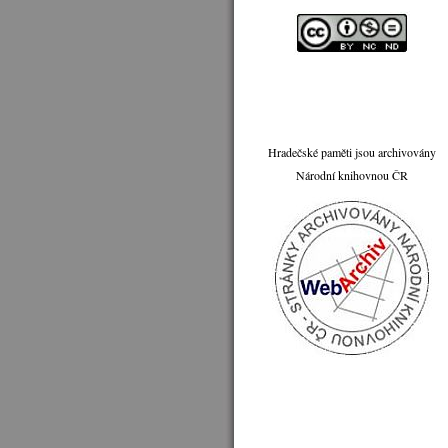
Hradečské paměti jsou archivovány
Národní knihovnou ČR