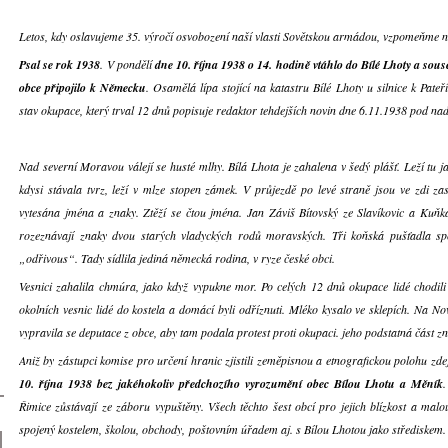
Letos, kdy oslavujeme 35. výročí osvobození naší vlasti Sovětskou armádou, vzpomeňme nej
Psal se rok 1938
. V pondělí
dne 10. října 1938 o 14. hodině vtáhlo do Bílé Lhoty a sou
obce připojilo k Německu
. Osamělá lípa stojící na katastru Bílé Lhoty u silnice k Pat
stav okupace, který trval 12 dnů popisuje redaktor tehdejších novin dne 6.11.1938 pod na
Nad severní Moravou válejí se husté mlhy. Bílá Lhota je zahalena v šedý plášť. Leží tu j
kdysi stávala tvrz, leží v mlze stopen zámek. V průjezdě po levé straně jsou ve zdi z
vytesána jména a znaky. Ztěží se čtou jména. Jan Záviš Bítovský ze Slavíkovic a Kuňk
rozeznávají znaky dvou starých vladyckých rodů moravských. Tři koňská pušťadla sp
„odřivous“. Tady sídlila jediná německá rodina, v ryze české obci.
Vesnici zahalila chmúra, jako když vypukne mor. Po celých 12 dnů okupace lidé chodili
okolních vesnic lidé do kostela a domácí byli odříznuti. Mléko kysalo ve sklepích. Na 
vypravila se deputace z obce, aby tam podala protest proti okupaci. jeho podstatná část zn
Aniž by zástupci komise pro určení hranic zjistili zeměpisnou a etnografickou polohu zdej
10. října 1938 bez jakéhokoliv předchozího vyrozumění obec Bílou Lhotu a Měník
Řimice zůstávají ze záboru vypuštěny. Všech těchto šest obcí pro jejich blízkost a malo
spojený kostelem, školou, obchody, poštovním úřadem aj. s Bílou Lhotou jako střediskem. 