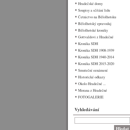
Hradečské domy
Soupisy a sčítání lidu
Četnictvo na Bělolhotsku
Bělolhotský zpravodaj
Bělolhotské kroniky
Gottvaldovi z Hradečné
Kronika SDH
Kronika SDH 1908-1939
Kronika SDH 1940-2014
Kronika SDH 2015-2020
Smuteční oznámení
Historické odkazy
Okolo Hradečné ...
Morana z Hradečné
FOTOGALERIE
Vyhledávání