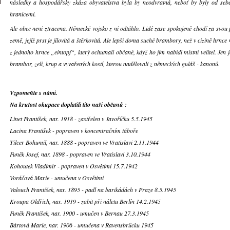
následky a hospodářsky zkáza obyvatelstva byla by neodvratná, neboť by byly od sebe
hranicemi.
Ale obec není ztracena. Německé vojsko z ní odtáhlo. Lidé zase spokojeně chodí za svou p
země, jejíž prst je jílovitá a štěrkovitá. Ale lepší doma suché brambory, než v cizině hrn
z jednoho hrnce „eintopf“, který ochutnali občané, když ho jim nabídl místní velitel. Jen 
brambor, zelí, krup a vyvařených kostí, kterou nadělovali z německých guláš - kanonů.
Vzpomeňte s námi.
Na krutost okupace doplatili tito naši občanů :
Linet František, nar. 1918 - zastřelen v Javoříčku 5.5.1945
Lacina František - popraven v koncentračním táboře
Tilcer Bohumil, nar. 1888 - popraven ve Vratislavi 2.11.1944
Funěk Josef, nar. 1898 - popraven ve Vratislavi 3.10.1944
Kohoutek Vladimír - popraven v Osvětimi 15.7.1942
Voráčová Marie - umučena v Osvětimi
Valouch František, nar. 1895 - padl na barikádách v Praze 8.5.1945
Kroupa Oldřich, nar. 1919 - zabit při náletu Berlín 14.2.1945
Funěk František, nar. 1900 - umučen v Bernau 27.3.1945
Bártová Marie, nar. 1906 - umučena v Ravensbrücku 1945