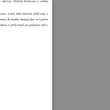
 odtrženy říšskými hranicemi a celními
rací. A není lehké dobývati chléb svůj ze
ce masa. Rozhodně chutnají lépe, než pokrm
jednou si přišli chudí pro podivnou kaši z