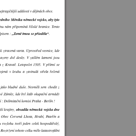
tragičtější události v dějinách obce.
sedního Měníka německé vojsko, aby tyto
eřínu nám připomíná říšské hranice. Tento
dpisem :
„Země tmou se přioděla“
.
ak ztracená varta. Uprostřed vesnice, kde
asazeny dvě desky. V zašlém kameni jsou
a z Kravař. Letopočet 1505. V přítmí se
ojená v kruhu a zavinulá střela řečená
 jako bludné duše. Nesměli sem chodit z
Nové Zámky, kde byl štáb okupační armády
í : Delimitační komisi Praha - Berlín !
ší krajiny,
obsadila německá vojska dne
. Obec Červená Lhota, Hrabí, Pateřín a
u rozlohu tvoří jeden celek hospodářský,
Roztržení tohoto celku mělo katastrofální