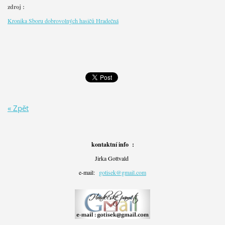
zdroj :
Kronika Sboru dobrovolných hasičů Hradečná
« Zpět
kontaktní info :
Jirka Gottvald
e-mail:
gotisek@gmail.com