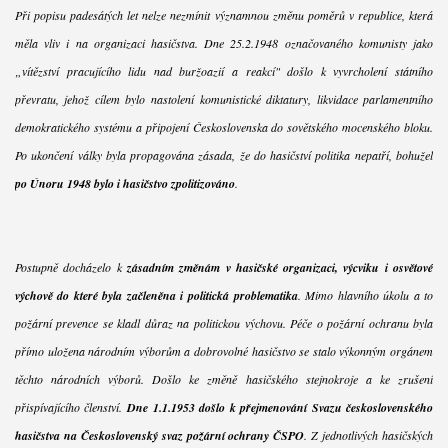
Při popisu padesátých let nelze nezmínit významnou změnu poměrů v republice, která
měla vliv i na organizaci hasičstva. Dne 25.2.1948 označovaného komunisty jako
„vítězství pracujícího lidu nad buržoazií a reakcí" došlo k vyvrcholení státního
převratu, jehož cílem bylo nastolení komunistické diktatury, likvidace parlamentního
demokratického systému a připojení Československa do sovětského mocenského bloku.
Po ukončení války byla propagována zásada, že do hasičství politika nepatří, bohužel
po Únoru 1948 bylo i hasičstvo zpolitizováno
.
Postupně docházelo k
zásadním změnám v hasičské organizaci, výcviku i osvětové
výchově do které byla začleněna i politická problematika
. Mimo hlavního úkolu a to
požární prevence se kladl důraz na politickou výchovu. Péče o požární ochranu byla
přímo uložena národním výborům a dobrovolné hasičstvo se stalo výkonným orgánem
těchto národních výborů. Došlo ke změně hasičského stejnokroje a ke zrušení
přispívajícího členství.
Dne 1.1.1953 došlo k přejmenování Svazu československého
hasičstva na Československý svaz požární ochrany ČSPO
. Z jednotlivých hasičských