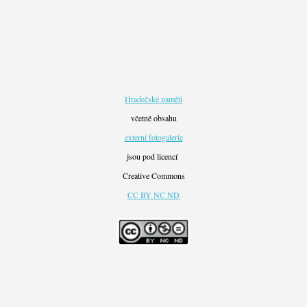
Hradečské paměti
včetně obsahu
externí fotogalerie
jsou pod licencí
Creative Commons
CC BY NC ND