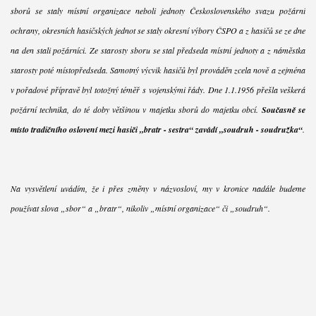
sborů se staly místní organizace neboli jednoty Československého svazu požární
ochrany, okresních hasičských jednot se staly okresní výbory ČSPO a z hasičů se ze dne
na den stali požárníci. Ze starosty sboru se stal předseda místní jednoty a z náměstka
starosty poté místopředseda. Samotný výcvik hasičů byl prováděn zcela nově a zejména
v pořadové přípravě byl totožný téměř s vojenskými řády. Dne 1.1.1956 přešla veškerá
požární technika, do té doby většinou v majetku sborů do majetku obcí.
Současně se
místo tradičního oslovení mezi hasiči „bratr - sestra“ zavádí „soudruh - soudružka“
.
Na vysvětlení uvádím, že i přes změny v názvosloví, my v kronice nadále budeme
používat slova „sbor“ a „bratr“, nikoliv „místní organizace“ či „soudruh“.