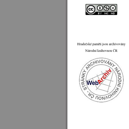
Hradečské paměti jsou archivovány
Národní knihovnou ČR