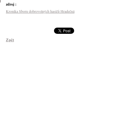
zdroj :
Kronika Sboru dobrovolných hasičů Hradečná
Zpět