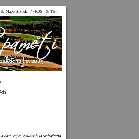
Mapa stránek
RSS
Tisk
h
ých
e a dosažených výsledků bylo
rozhodnuto