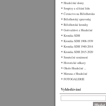
Hradečské domy
Soupisy a sčítání lidu
Četnictvo na Bělolhotsku
Bělolhotský zpravodaj
Bělolhotské kroniky
Gottvaldovi z Hradečné
Kronika SDH
Kronika SDH 1908-1939
Kronika SDH 1940-2014
Kronika SDH 2015-2020
Smuteční oznámení
Historické odkazy
Okolo Hradečné ...
Morana z Hradečné
FOTOGALERIE
Vyhledávání