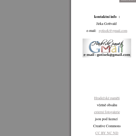
kontaktní info :
Jirka Gottvald
e-mail:
gotisek@gmail.com
Hradečské paměti
včetně obsahu
externí fotogalerie
jsou pod licencí
Creative Commons
CC BY NC ND