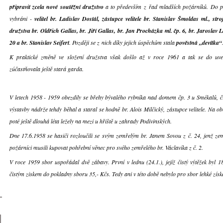
připravit zcela nové soutěžní družstvo
a to především z řad mladších požárníků. Do pří
vybráni -
velitel br. Ladislav Dostál, zástupce velitele br. Stanislav Šmoldas ml., st
družstva br. Oldřich Gallas, br. Jiří Gallas, br. Jan Procházka ml. čp. 6, br. Jaroslav 
20 a br. Stanislav Seifert
. Později se z nich díky jejich úspěchům stala
pověstná „devítka“
K praktické změně ve složení družstva však došlo až v roce 1961 a tak se do uv
zúčastňovala ještě stará garda.
V letech 1958 - 1959 obezdily se břehy bývalého rybníka nad domem čp. 3 u Smékalů, č
výstavby nádrže tehdy běhal a staral se hodně br. Alois Milčický, zástupce velitele. Na o
poté ještě dlouhá léta ležely na mezi u hřiště u zahrady Podivinských.
Dne 17.6.1958 se hasiči rozloučili se svým zemřelým br. Janem Sovou z č. 24, jenž zem
požárníci musili kupovat pohřební věnec pro svého zemřelého br. Václavíka z č. 2.
V roce 1959 sbor uspořádal dvě zábavy. První v lednu (24.1.), jejíž čistý výtěžek byl 1
čistým ziskem do pokladny sboru 35,- Kčs. Tedy ani v této době nebylo pro sbor lehké získ