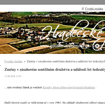
Úvodní stránka
Úvodní stránka
>
Změny v zásahovém soutěžním družstvu a události let šedesátýc
Změny v zásahovém soutěžním družstvu a události let šedesát
11.06.2018 11:01
... níže uvedený článek je součástí
Kroniky Sboru dobrovolných hasičů Hradečná
:
Další okresní soutěž se měla konat až v roce 1963. Na základě zhodnocení celkové situac