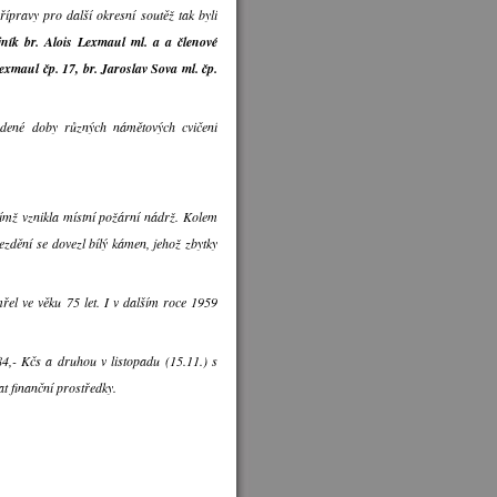
pravy pro další okresní soutěž tak byli
rojník br. Alois Lexmaul ml. a a členové
Lexmaul čp. 17, br. Jaroslav Sova ml. čp.
.
edené doby různých námětových cvičení
ímž vznikla místní požární nádrž. Kolem
bezdění se dovezl bílý kámen, jehož zbytky
řel ve věku 75 let. I v dalším roce 1959
84,- Kčs a druhou v listopadu (15.11.) s
at finanční prostředky.