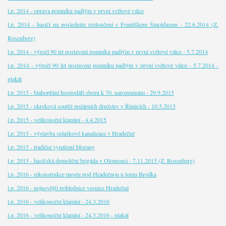
l.p. 2014 - oprava pomníku padlým v první světové válce
l.p. 2014 - hasiči na posledním rozloučení s Františkem Šmoldasem - 22.6.2014 (Z.
Rosenberg)
l.p. 2014 - výročí 90 let postavení pomníku padlým v první světové válce - 5.7.2014
l.p. 2014 - výročí 90 let postavení pomníku padlým v první světové válce - 5.7.2014 -
plakát
l.p. 2015 - blahopřání hospodáři sboru k 70. narozeninám - 29.9.2015
l.p. 2015 - okrsková soutěž požárních družstev v Řimicích - 10.5.2015
l.p. 2015 - velikonoční klapání - 4.4.2015
l.p. 2015 - výstavba splaškové kanalizace v Hradečné
l.p. 2015 - tradiční vynášení Morany
l.p. 2015 - hasičská demoliční brigáda v Olomouci - 7.11.2015 (Z. Rosenberg)
l.p. 2016 - rekonstrukce mostu pod Hradečnou u lomu Brodka
l.p. 2016 - nejnovější pohlednice vesnice Hradečná
l.p. 2016 - velikonoční klapání - 24.3.2016
l.p. 2016 - velikonoční klapání - 24.3.2016 - plakát