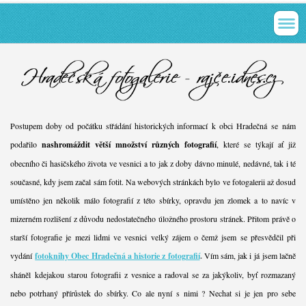
Postupem doby od počátku střádání historických informací k obci Hradečná se nám
podařilo
nashromáždit větší množství různých fotografií
, které se týkají ať již
obecního či hasičského života ve vesnici a to jak z doby dávno minulé, nedávné, tak i té
současné, kdy jsem začal sám fotit. Na webových stránkách bylo ve fotogalerii až dosud
umístěno jen několik málo fotografií z této sbírky, opravdu jen zlomek a to navíc v
mizerném rozlišení z důvodu nedostatečného úložného prostoru stránek. Přitom právě o
starší fotografie je mezi lidmi ve vesnici velký zájem o čemž jsem se přesvědčil při
vydání
fotoknihy Obec Hradečná a historie z fotografií
.
Vím sám, jak i já jsem lačně
sháněl kdejakou starou fotografii z vesnice a radoval se za jakýkoliv, byť rozmazaný
nebo potrhaný přírůstek do sbírky. Co ale nyní s nimi ? Nechat si je jen pro sebe