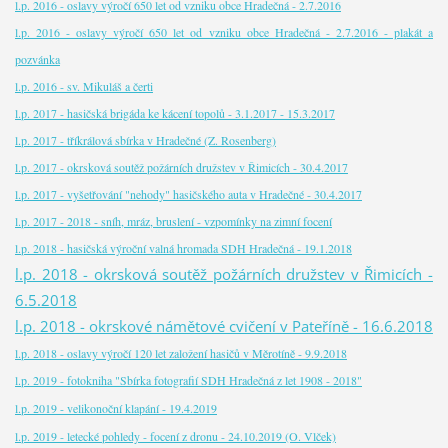
l.p. 2016 - oslavy výročí 650 let od vzniku obce Hradečná - 2.7.2016
l.p. 2016 - oslavy výročí 650 let od vzniku obce Hradečná - 2.7.2016 - plakát a
pozvánka
l.p. 2016 - sv. Mikuláš a čerti
l.p. 2017 - hasičská brigáda ke kácení topolů - 3.1.2017 - 15.3.2017
l.p. 2017 - tříkrálová sbírka v Hradečné (Z. Rosenberg)
l.p. 2017 - okrsková soutěž požárních družstev v Řimicích - 30.4.2017
l.p. 2017 - vyšetřování "nehody" hasičského auta v Hradečné - 30.4.2017
l.p. 2017 - 2018 - sníh, mráz, bruslení - vzpomínky na zimní focení
l.p. 2018 - hasičská výroční valná hromada SDH Hradečná - 19.1.2018
l.p. 2018 - okrsková soutěž požárních družstev v Řimicích -
6.5.2018
l.p. 2018 - okrskové námětové cvičení v Pateříně - 16.6.2018
l.p. 2018 - oslavy výročí 120 let založení hasičů v Měrotíně - 9.9.2018
l.p. 2019 - fotokniha "Sbírka fotografií SDH Hradečná z let 1908 - 2018"
l.p. 2019 - velikonoční klapání - 19.4.2019
l.p. 2019 - letecké pohledy - focení z dronu - 24.10.2019 (O. Vlček)