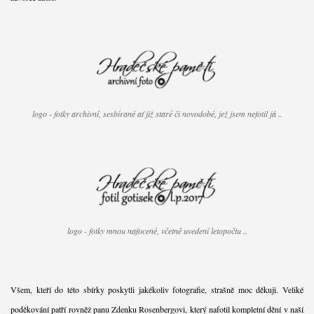
logo - fotky archivní, sesbírané ať již staré či novodobé, jež jsem nefotil já ..
logo - fotky mnou nafocené, včetně uvedení letopočtu ..
Všem, kteří do této sbírky poskytli jakékoliv fotografie, strašně moc děkuji. Veliké
poděkování patří rovněž panu Zdenku Rosenbergovi, který nafotil kompletní dění v naší