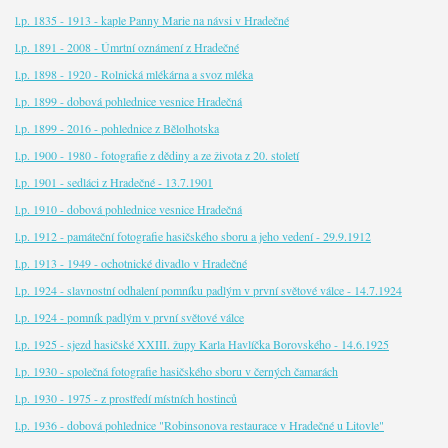
l.p. 1835 - 1913 - kaple Panny Marie na návsi v Hradečné
l.p. 1891 - 2008 - Úmrtní oznámení z Hradečné
l.p. 1898 - 1920 - Rolnická mlékárna a svoz mléka
l.p. 1899 - dobová pohlednice vesnice Hradečná
l.p. 1899 - 2016 - pohlednice z Bělolhotska
l.p. 1900 - 1980 - fotografie z dědiny a ze života z 20. století
l.p. 1901 - sedláci z Hradečné - 13.7.1901
l.p. 1910 - dobová pohlednice vesnice Hradečná
l.p. 1912 - památeční fotografie hasičského sboru a jeho vedení - 29.9.1912
l.p. 1913 - 1949 - ochotnické divadlo v Hradečné
l.p. 1924 - slavnostní odhalení pomníku padlým v první světové válce - 14.7.1924
l.p. 1924 - pomník padlým v první světové válce
l.p. 1925 - sjezd hasičské XXIII. župy Karla Havlíčka Borovského - 14.6.1925
l.p. 1930 - společná fotografie hasičského sboru v černých čamarách
l.p. 1930 - 1975 - z prostředí místních hostinců
l.p. 1936 - dobová pohlednice "Robinsonova restaurace v Hradečné u Litovle"