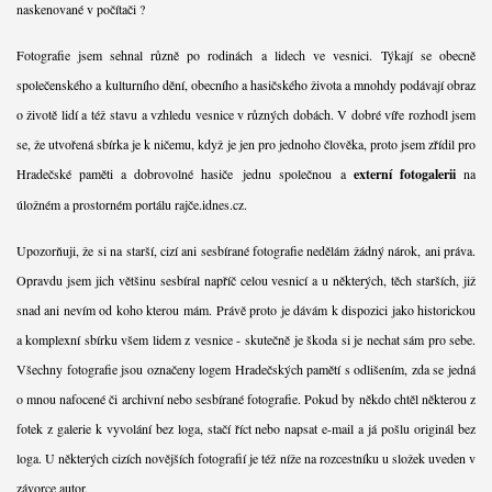
naskenované v počítači ?
Fotografie jsem sehnal různě po rodinách a lidech ve vesnici. Týkají se obecně
společenského a kulturního dění, obecního a hasičského života a mnohdy podávají obraz
o životě lidí a též stavu a vzhledu vesnice v různých dobách. V dobré víře rozhodl jsem
se, že utvořená sbírka je k ničemu, když je jen pro jednoho člověka, proto jsem zřídil pro
Hradečské paměti a dobrovolné hasiče jednu společnou a
externí fotogalerii
na
úložném a prostorném portálu rajče.idnes.cz.
Upozorňuji, že si na starší, cizí ani sesbírané fotografie nedělám žádný nárok, ani práva.
Opravdu jsem jich většinu sesbíral napříč celou vesnicí a u některých, těch starších, již
snad ani nevím od koho kterou mám. Právě proto je dávám k dispozici jako historickou
a komplexní sbírku všem lidem z vesnice - skutečně je škoda si je nechat sám pro sebe.
Všechny fotografie jsou označeny logem Hradečských pamětí s odlišením, zda se jedná
o mnou nafocené či archivní nebo sesbírané fotografie. Pokud by někdo chtěl některou z
fotek z galerie k vyvolání bez loga, stačí říct nebo napsat e-mail a já pošlu originál bez
loga. U některých cizích novějších fotografií je též níže na rozcestníku u složek uveden v
závorce autor.