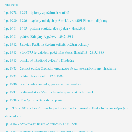
Hradečná
l.p. 1978 - 1985 - diplomy z požárních soutěží
l.p. 1980 - 1986 - úspěchy mladých požárníků v soutěži Plamen - diplomy
l.p. 1981 - 1985 - požární soutěže, dětský den v Hradečné
l.p. 1981 - pohřeb Kristýny Ajgelové - 29.7.1981
l.p. 1982 - Jaroslav Paták na školení velitelů požární ochrany
l.p. 1983 - výročí 75 let založení požárního sboru Hradečná - 29.5.1983
l.p. 1983 - okrskové námětové cvičení v Hradečné
l.p. 1983 - členská schůze Základní organizace Svazu požární ochrany Hradečná
l.p. 1983 - pohřeb Jana Bendu - 12.3.1983
l.p. 1990 - první svobodné volby po sametové revoluci
l.p. 1997 - poděkování za účast na likvidaci povodní na litovelsku
l.p. 1998 - dům čp. 30 u Seifertů po požáru
l.p. 1999 - 2012 - hrané divadlo pod vedením br. Jaromíra Kratochvíla na májových
slavnostech
l.p. 2004 - prověřovací hasičské cvičení v Bílé Lhotě
l.p. 2004 - výměna hasičského vozidla Tatra 805 vs. Praga V3S