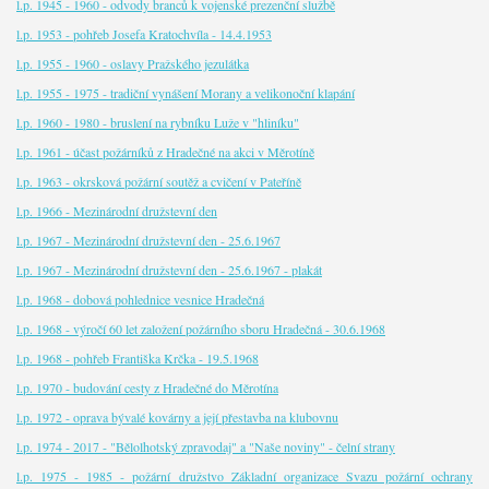
l.p. 1945 - 1960 - odvody branců k vojenské prezenční službě
l.p. 1953 - pohřeb Josefa Kratochvíla - 14.4.1953
l.p. 1955 - 1960 - oslavy Pražského jezulátka
l.p. 1955 - 1975 - tradiční vynášení Morany a velikonoční klapání
l.p. 1960 - 1980 - bruslení na rybníku Luže v "hliníku"
l.p. 1961 - účast požárníků z Hradečné na akci v Měrotíně
l.p. 1963 - okrsková požární soutěž a cvičení v Pateříně
l.p. 1966 - Mezinárodní družstevní den
l.p. 1967 - Mezinárodní družstevní den - 25.6.1967
l.p. 1967 - Mezinárodní družstevní den - 25.6.1967 - plakát
l.p. 1968 - dobová pohlednice vesnice Hradečná
l.p. 1968 - výročí 60 let založení požárního sboru Hradečná - 30.6.1968
l.p. 1968 - pohřeb Františka Krčka - 19.5.1968
l.p. 1970 - budování cesty z Hradečné do Měrotína
l.p. 1972 - oprava bývalé kovárny a její přestavba na klubovnu
l.p. 1974 - 2017 - "Bělolhotský zpravodaj" a "Naše noviny" - čelní strany
l.p. 1975 - 1985 - požární družstvo Základní organizace Svazu požární ochrany