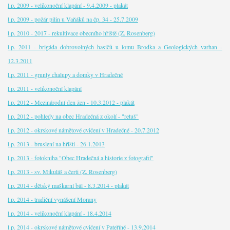
l.p. 2009 - velikonoční klapání - 9.4.2009 - plakát
l.p. 2009 - požár pilin u Vaňáků na čp. 34 - 25.7.2009
l.p. 2010 - 2017 - rekultivace obecního hřiště (Z. Rosenberg)
l.p. 2011 - brigáda dobrovolných hasičů u lomu Brodka a Geologických varhan -
12.3.2011
l.p. 2011 - grunty chalupy a domky v Hradečné
l.p. 2011 - velikonoční klapání
l.p. 2012 - Mezinárodní den žen - 10.3.2012 - plakát
l.p. 2012 - pohledy na obec Hradečná z okolí - "retuš"
l.p. 2012 - okrskové námětové cvičení v Hradečné - 20.7.2012
l.p. 2013 - bruslení na hřišti - 26.1.2013
l.p. 2013 - fotokniha "Obec Hradečná a historie z fotografií"
l.p. 2013 - sv. Mikuláš a čerti (Z. Rosenberg)
l.p. 2014 - dětský maškarní bál - 8.3.2014 - plakát
l.p. 2014 - tradiční vynášení Morany
l.p. 2014 - velikonoční klapání - 18.4.2014
l.p. 2014 - okrskové námětové cvičení v Pateříně - 13.9.2014