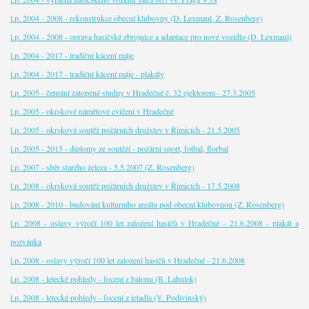
l.p. 2004 - 2008 - rekonstrukce obecní klubovny (D. Lexmaul, Z. Rosenberg)
l.p. 2004 - 2008 - oprava hasičské zbrojnice a adaptace pro nové vozidlo (D. Lexmaul)
l.p. 2004 - 2017 - tradiční kácení máje
l.p. 2004 - 2017 - tradiční kácení máje - plakáty
l.p. 2005 - čerpání zatopené studny v Hradečné č. 32 ejektorem - 27.3.2005
l.p. 2005 - okrskové námětové cvičení v Hradečné
l.p. 2005 - okrsková soutěž požárních družstev v Řimicích - 21.5.2005
l.p. 2005 - 2015 - diplomy ze soutěží - požární sport, fotbal, florbal
l.p. 2007 - sběr starého železa - 5.5.2007 (Z. Rosenberg)
l.p. 2008 - okrsková soutěž požárních družstev v Řimicích - 17.5.2008
l.p. 2008 - 2010 - budování kulturního areálu pod obecní klubovnou (Z. Rosenberg)
l.p. 2008 - oslavy výročí 100 let založení hasičů v Hradečné - 21.6.2008 - plakát a
pozvánka
l.p. 2008 - oslavy výročí 100 let založení hasičů v Hradečné - 21.6.2008
l.p. 2008 - letecké pohledy - focení z balonu (R. Lahulek)
l.p. 2008 - letecké pohledy - focení z letadla (V. Podivinský)