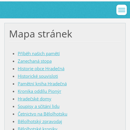
Mapa stránek
Příběh našich pamětí
Zanechaná stopa
Historie obce Hradečná
Historické souvisloti
Pamětní kniha Hradečná
Kronika oddílu Pionýr
Hradečské domy
Soupisy a sčítání lidu
Četnictvo na Bělolhotsku
Bělolhotský zpravodaj
Bělolhotské kroniky