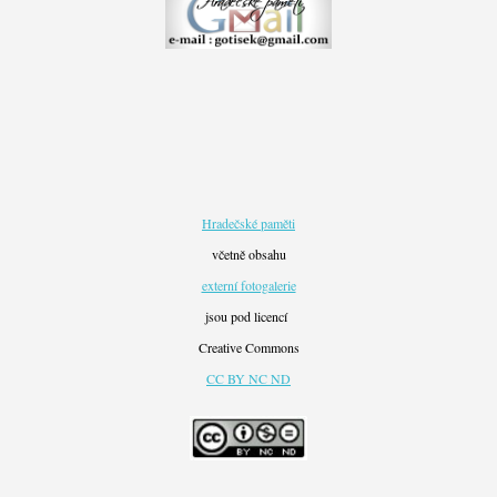
Hradečské paměti
včetně obsahu
externí fotogalerie
jsou pod licencí
Creative Commons
CC BY NC ND