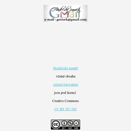
Hradečské paměti
včetně obsahu
externí fotogalerie
jsou pod licencí
Creative Commons
CC BY NC ND