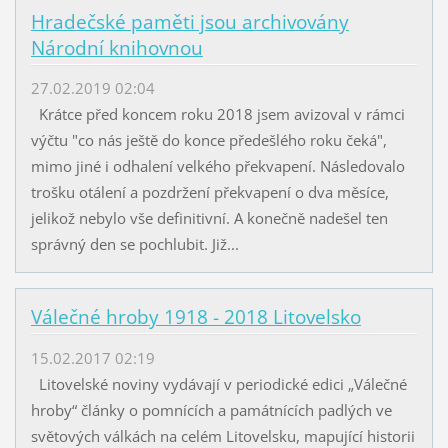
Hradečské paměti jsou archivovány
Národní knihovnou
27.02.2019 02:04
Krátce před koncem roku 2018 jsem avizoval v rámci
výčtu "co nás ještě do konce předešlého roku čeká",
mimo jiné i odhalení velkého překvapení. Následovalo
trošku otálení a pozdržení překvapení o dva měsíce,
jelikož nebylo vše definitivní. A konečně nadešel ten
správný den se pochlubit. Již...
Válečné hroby 1918 - 2018 Litovelsko
15.02.2017 02:19
Litovelské noviny vydávají v periodické edici „Válečné
hroby“ články o pomnících a památnících padlých ve
světových válkách na celém Litovelsku, mapující historii