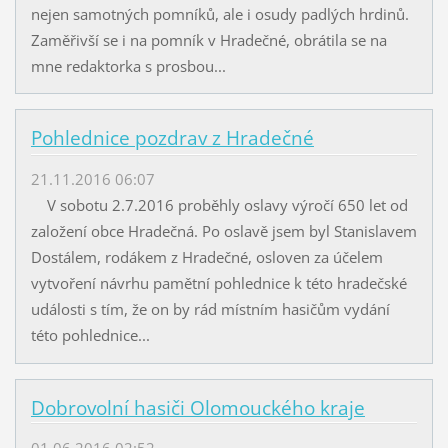
nejen samotných pomníků, ale i osudy padlých hrdinů.
Zaměřivší se i na pomník v Hradečné, obrátila se na
mne redaktorka s prosbou...
Pohlednice pozdrav z Hradečné
21.11.2016 06:07
V sobotu 2.7.2016 proběhly oslavy výročí 650 let od
založení obce Hradečná. Po oslavě jsem byl Stanislavem
Dostálem, rodákem z Hradečné, osloven za účelem
vytvoření návrhu pamětní pohlednice k této hradečské
události s tím, že on by rád místním hasičům vydání
této pohlednice...
Dobrovolní hasiči Olomouckého kraje
01.06.2016 02:52