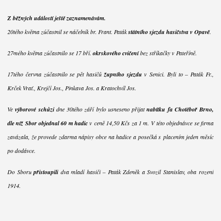
Z běžných událostí ještě zaznamenávám.
20tého května zúčastnil se náčelník br. Frant. Paták
státního sjezdu hasičstva v Opavě
.
27mého května zúčastnilo se 17 bří.
okrskového cvičení
bez stříkačky v Pateříně.
17tého června zúčastnilo se pět hasičů
župního sjezdu
v Senici. Byli to – Paták Fr.,
Krček Vrať., Krejčí Jos., Pinkava Jos. a Kratochvíl Jos.
Ve
výborové schůzi
dne 30tého září bylo usneseno přijat
nabítku fa Chotěboř Brno,
dle níž Sbor objednal 60 m hadic
v ceně 14,50 Kčs za 1 m. V této objednávce se firma
zavázala, že provede zdarma nápisy obce na hadice a posečká s placením jeden měsíc
po dodávce.
Do Sboru
přistoupili
dva mladí hasiči – Paták Zdeněk a Svozil Stanislav, oba rození
1914.