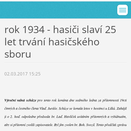
rok 1934 - hasiči slaví 25
let trvání hasičského
sboru
02.03.2017 15:25
Výroční valná schůze
pro tento rok konána dne sedmého ledna za přítomnosti 19cti
činných a čestného člena Vlaď. Juráše. Schůze se konala letos v hostinci u Lilků. Zahájil
ji o 2. hoď. odpoledne předseda br. Laď. Havlíček uvítáním přítomných a vybídnutím,
aby si přítomní zvolili zapisovatele. Byl jím zvolen br. Boh. Svozil. Tento předčítá zprávu