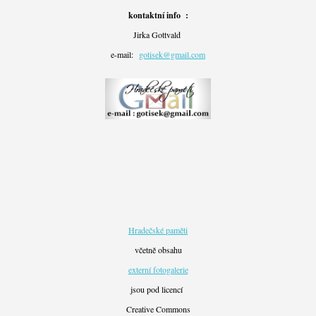
kontaktní info :
Jirka Gottvald
e-mail:
gotisek@gmail.com
Hradečské paměti
včetně obsahu
externí fotogalerie
jsou pod licencí
Creative Commons