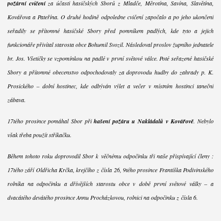
požární cvičení
za účasti hasičských Sborů z Mladče, Měrotína, Savína, Slavětína,
Kovářova a Pateřína. O druhé hodině odpoledne cvičení započalo a po jeho ukončení
seřadily se přítomné hasičské Sbory před pomníkem padlých, kde tyto a jejich
funkcionáře přivítal starosta obce Bohumil Svozil. Následoval proslov župního jednatele
br. Jos. Všetičky se vzpomínkou na padlé v první světové válce. Poté seřazené hasičské
Sbory a přítomné obecenstvo odpochodovaly za doprovodu hudby do zahrady p. K.
Prosického – dolní hostinec, kde odbýván výlet a večer v místním hostinci taneční
zábava.
17tého prosince pomáhal Sbor při
hašení požáru u Nakládalů v Kovářově
. Nebylo
však třeba použít stříkačku.
Během tohoto roku doprovodil Sbor k věčnému odpočinku tři naše přispívající členy :
17tého září Oldřicha Krčka, krejčího z čísla 26, 9tého prosince Františka Podivinského
rolníka na odpočinku a dřívějších starostu obce v době první světové války – a
dvacátého devátého prosince Annu Procházkovou, rolnici na odpočinku z čísla 6.