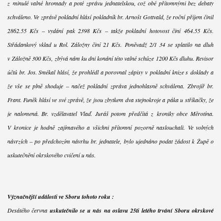
z minulé valné hromady a poté zprávu jednatelskou, což obé přítomnými bez debaty
schváleno. Ve zprávě pokladní hlásí pokladník br. Arnošt Gottvald, že roční příjem činil
2862.55 Kčs – vydání pak 2398 Kčs – takže pokladní hotovost činí 464.55 Kčs.
Střádankový vklad u Rol. Záložny činí 21 Kčs. Poněvadž 2/1 34 se splatilo na dluh
v Záložně 300 Kčs, zbývá nám ku dni konání této valné schůze 1200 Kčs dluhu. Revisor
účtů br. Jos. Smékal hlásí, že prohlédl a porovnal zápisy v pokladní knize s doklady a
že vše se plně shoduje – načež pokladní zpráva jednohlasně schválena. Zbrojíř br.
Frant. Funěk hlásí ve své zprávě, že jsou zbytkem dva stejnokroje a páka u stříkačky, že
je nalomená. Br. vzdělavatel Vlaď. Juráš potom předčítá z kroniky obce Měrotína.
V kronice je hodně zajímavého a všichni přítomní pozorně naslouchali. Ve volných
návrzích – po předchozím návrhu br. jednatele, bylo ujednáno podat žádost k Župě o
uskutečnění okrskového cvičení u nás.
Význačnější události ve Sboru tohoto roku :
Desátého června
uskutečnilo se u nás na oslavu 25ti letého trvání Sboru okrskové