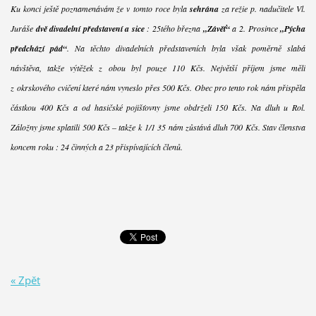
Ku konci ještě poznamenávám že v tomto roce byla
sehrána
za režie p. nadučitele Vl.
Juráše
dvě divadelní představení a sice
: 25tého března
„Závěť“
a 2. Prosince
„Pýcha
předchází pád“
. Na těchto divadelních představeních byla však poměrně slabá
návštěva, takže výtěžek z obou byl pouze 110 Kčs. Největší příjem jsme měli
z okrskového cvičení které nám vyneslo přes 500 Kčs. Obec pro tento rok nám přispěla
částkou 400 Kčs a od hasičské pojišťovny jsme obdrželi 150 Kčs. Na dluh u Rol.
Záložny jsme splatili 500 Kčs – takže k 1/1 35 nám zůstává dluh 700 Kčs. Stav členstva
koncem roku : 24 činných a 23 přispívajících členů.
« Zpět