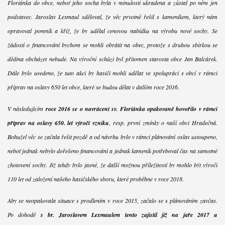
Floriánka do obce, neboť jeho socha byla v minulosti ukradena a zůstal po něm jen
podstavec. Jaroslav Lexmaul sděloval, že věc prvotně řešil s kameníkem, který nám
opravoval pomník a kříž, že by udělal cenovou nabídku na výrobu nové sochy. Se
žádostí o financování bychom se mohli obrátit na obec, protože s druhou sbírkou se
dědina obcházet nebude. Na výroční schůzi byl přítomen starosta obce Jan Balcárek.
Dále bylo uvedeno, že tuto akci by hasiči mohli udělat ve spolupráci s obcí v rámci
příprav na oslavy 650 let obce, které se budou dělat v dalším roce 2016.
V následujícím
roce 2016 se o navrácení sv. Floriánka opakovaně hovořilo v rámci
příprav na oslavy 650. let výročí vzniku
, resp. první zmínky o naší obci Hradečná.
Bohužel věc se začala řešit pozdě a od návrhu bylo v rámci plánování oslav ustoupeno,
neboť jednak nebylo dořešeno financování a jednak kameník potřeboval čas na samotné
zhotovení sochy. Již tehdy bylo jasné, že další možnou příležitostí by mohlo být výročí
110 let od založení našeho hasičského sboru, které proběhne v roce 2018.
Aby se neopakovala situace s prodlením v roce 2015, začalo se s plánováním zavčas.
Po dohodě
s br. Jaroslavem Lexmaulem tento zajistil již na jaře 2017 u