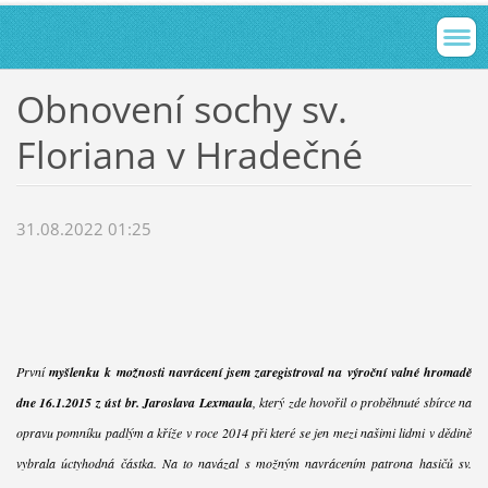
Obnovení sochy sv.
Floriana v Hradečné
31.08.2022 01:25
První
myšlenku k možnosti navrácení jsem zaregistroval na výroční valné hromadě
dne 16.1.2015 z úst br. Jaroslava Lexmaula
, který zde hovořil o proběhnuté sbírce na
opravu pomníku padlým a kříže v roce 2014 při které se jen mezi našimi lidmi v dědině
vybrala úctyhodná částka. Na to navázal s možným navrácením patrona hasičů sv.