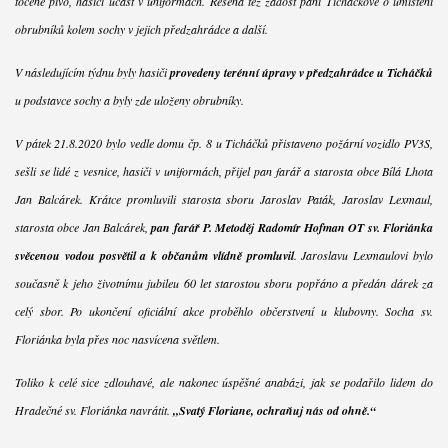
točené pivo, hasiči účast v uniformách. Řešena též žádost paní Ticháčkové o umístění
obrubníků kolem sochy v jejich předzahrádce a další.
V následujícím týdnu byly hasiči
provedeny terénní úpravy v předzahrádce u Ticháčků
u podstavce sochy a byly zde uloženy obrubníky.
V pátek 21.8.2020 bylo vedle domu čp. 8 u Ticháčků přistaveno požární vozidlo PV3S,
sešli se lidé z vesnice, hasiči v uniformách, přijel pan farář a starosta obce Bílá Lhota
Jan Balcárek. Krátce promluvili starosta sboru Jaroslav Paták, Jaroslav Lexmaul,
starosta obce Jan Balcárek,
pan farář P. Metoděj Radomír Hofman OT sv. Floriánka
svěcenou vodou posvětil a k občanům vlídně promluvil
. Jaroslavu Lexmaulovi bylo
současně k jeho životnímu jubileu 60 let starostou sboru popřáno a předán dárek za
celý sbor. Po ukončení oficiální akce proběhlo občerstvení u klubovny. Socha sv.
Floriánka byla přes noc nasvícena světlem.
Toliko k celé sice zdlouhavé, ale nakonec úspěšné anabázi, jak se podařilo lidem do
Hradečné sv. Floriánka navrátit.
„Svatý Floriane, ochraňuj nás od ohně.“