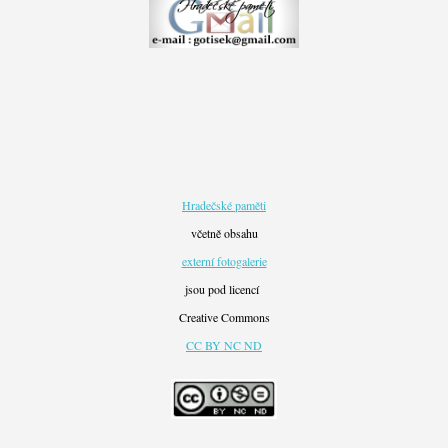
Hradečské paměti
včetně obsahu
externí fotogalerie
jsou pod licencí
Creative Commons
CC BY NC ND