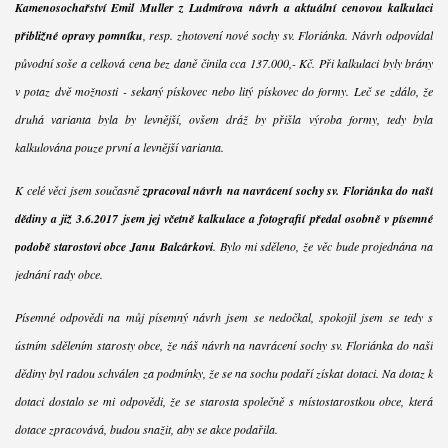
Kamenosochařství Emil Muller z Ludmírova návrh a aktuální cenovou kalkulaci
přibližné opravy pomníku
, resp. zhotovení nové sochy sv. Floriánka. Návrh odpovídal
původní soše a celková cena bez daně činila cca 137.000,- Kč. Při kalkulaci byly brány
v potaz dvě možnosti - sekaný pískovec nebo litý pískovec do formy. Leč se zdálo, že
druhá varianta byla by levnější, ovšem dráž by přišla výroba formy, tedy byla
kalkulována pouze první a levnější varianta.
K celé věci jsem současně
zpracoval návrh na navrácení sochy sv. Floriánka do naší
dědiny a již 3.6.2017 jsem jej včetně kalkulace a fotografií předal osobně v písemné
podobě starostovi obce Janu Balcárkovi
. Bylo mi sděleno, že věc bude projednána na
jednání rady obce.
Písemné odpovědi na můj písemný návrh jsem se nedočkal, spokojil jsem se tedy s
ústním sdělením starosty obce, že náš návrh na navrácení sochy sv. Floriánka do naší
dědiny byl radou schválen za podmínky, že se na sochu podaří získat dotaci. Na dotaz k
dotaci dostalo se mi odpovědi, že se starosta společně s místostarostkou obce, která
dotace zpracovává, budou snažit, aby se akce podařila.