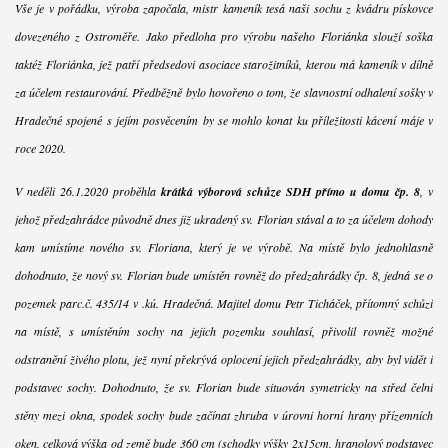
Vše je v pořádku, výroba započala, mistr kameník tesá naši sochu z kvádru pískovce
dovezeného z Ostroměře. Jako předloha pro výrobu našeho Floriánka slouží soška
taktéž Floriánka, jež patří předsedovi asociace starožitníků, kterou má kameník v dílně
za účelem restaurování. Předběžně bylo hovořeno o tom, že slavnostní odhalení sošky v
Hradečné spojené s jejím posvěcením by se mohlo konat ku příležitosti kácení máje v
roce 2020.
V neděli 26.1.2020 proběhla
krátká výborová schůze SDH přímo u domu čp. 8
, v
jehož předzahrádce původně dnes již ukradený sv. Florian stával a to za účelem dohody
kam umístíme nového sv. Floriana, který je ve výrobě. Na místě bylo jednohlasně
dohodnuto, že nový sv. Florian bude umístěn rovněž do předzahrádky čp. 8, jedná se o
pozemek parc.č. 435/14 v .kú. Hradečná. Majitel domu Petr Ticháček, přítomný schůzi
na místě, s umístěním sochy na jejich pozemku souhlasí, přivolil rovněž možné
odstranění živého plotu, jež nyní překrývá oplocení jejich předzahrádky, aby byl vidět i
podstavec sochy. Dohodnuto, že sv. Florian bude situován symetricky na střed čelní
stěny mezi okna, spodek sochy bude začínat zhruba v úrovni horní hrany přízemních
oken, celková výška od země bude 360 cm (schodky výšky 2x15cm, hranolový podstavec