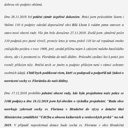
dobrou věc podpisy občanů.
Dne 26.11.2018 byl
petiční záměr úspěšně dokončen
. Petici jsem průvodním listem i
Vašimi 110 ti podpisy odeslal doporučeně obci Bílá Lhota k rukám pana starosty a
staro-nové obecní rady. Vše jim bylo doručeno 27.11.2018. Zvolil jsem záměrně počet
110 podpisů pro jasné výročí, protože letos je tomu právě 110 let od vypuknutí onoho
zničujícího požáru v roce 1908, jenž zavdal příčinu nejen k založení našeho hasičského
sboru, ale i k postavení sv. Floriánka do naší dědiny. Průvodní zasílací list k petici jest
rovněž přiložen níže. Petiční arch se jmény a podpisy přiložen není v rámci ochrany
osobních údajů.
Chtěl bych poděkovat všem, kteří se podepsali a podpořili tak žádost o
navrácení sochy sv. Floriánka do naší dědiny
.
Dne 17.12.2018 proběhlo
jednání obecní rady, kde byla projednána naše petice se
110ti podpisy a dne 18.12.2018 jsem byl obeslán o výsledku projednání. "Rada obce
navrhuje zahrnutí sochy sv. Floriana v Hradečné do výzvy o dotační titul
Ministerstva zemědělství "Údržba a obnova kulturních a venkovských prvků" na rok
2019
. V případě neposkytnutí dotace bude socha sv. Floriana v obci Hradečná