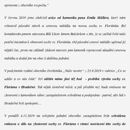
opravena z obecního rozpočtu."
V červnu 2019 jsme obdrželi
avízo od kameníka pana Emila Müllera
, který nám
vyhotovil původní návrh a cenovou nabídku na novou sochu sv. Floriánka. Byl
kontaktován panem starostou Bílé Lhoty Janem Balcárkem s tím, že se začíná řešit naše
petiční iniciativa k obnovení sochy sv. Floriánka. Od původní cenové nabídky uplynul již
nějaký čas, proto na základě žádosti starosty pan kameník vypracoval aktuální cenovou
nabídku a dodal jim na obec k dalšímu jednání.
V podzimním vydání obecního čtvrtletníku „Naše noviny“ z 23.9.2019 v rubrice „Co se
událo a co nás čeká“ byl
otištěn mimo jiné též bod - probíhá výroba sochy sv.
Floriana v Hradečné
. Tak nějak úsměvně měsíc a půl předtím než bude smlouva na
zhotovení s kameníkem vůbec zastupitelstvem schválena a podepsána - patrně, aby lidi v
Hradečné byli spokojeni ...
V pondělí 4.11.2019 na veřejném jednání obecního zastupitelstva byla
schválena
smlouva o dílo na zhotovení sochy sv. Floriana v rámci navrácení této sochy do