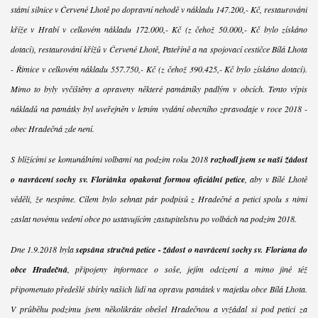
státní silnice v Červené Lhotě po dopravní nehodě v nákladu 147.200,- Kč, restaurování
kříže v Hrabí v celkovém nákladu 172.000,- Kč (z čehož 50.000,- Kč bylo získáno
dotací), restaurování křížů v Červené Lhotě, Pateříně a na spojovací cestičce Bílá Lhota
- Řimice v celkovém nákladu 557.750,- Kč (z čehož 390.425,- Kč bylo získáno dotací).
Mimo to byly vyčištěny a opraveny některé památníky padlým v obcích. Tento výpis
nákladů na památky byl uveřejněn v letním vydání obecního zpravodaje v roce 2018 -
obec Hradečná zde není.
S blížícími se komunálními volbami na podzim roku 2018
rozhodl jsem se naši žádost
o navrácení sochy sv. Floriánka opakovat formou oficiální petice
, aby v Bílé Lhotě
věděli, že nespíme. Cílem bylo sehnat pár podpisů z Hradečné a petici spolu s nimi
zaslat novému vedení obce po ustavujícím zastupitelstvu po volbách na podzim 2018.
Dne 1.9.2018 byla
sepsána stručná petice - žádost o navrácení sochy sv. Floriana do
obce Hradečná
, připojeny informace o soše, jejím odcizení a mimo jiné též
připomenuto předešlé sbírky našich lidí na opravu památek v majetku obce Bílá Lhota.
V průběhu podzimu jsem několikráte obešel Hradečnou a vyžádal si pod petici za