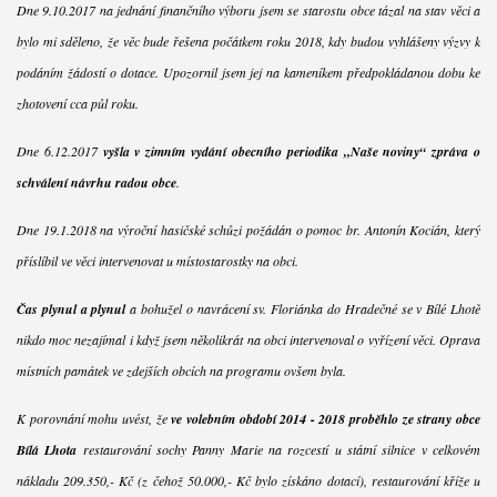
Dne 9.10.2017 na jednání finančního výboru jsem se starostu obce tázal na stav věci a
bylo mi sděleno, že věc bude řešena počátkem roku 2018, kdy budou vyhlášeny výzvy k
podáním žádostí o dotace. Upozornil jsem jej na kameníkem předpokládanou dobu ke
zhotovení cca půl roku.
Dne 6.12.2017
vyšla v zimním vydání obecního periodika „Naše noviny“ zpráva o
schválení návrhu radou obce
.
Dne 19.1.2018 na výroční hasičské schůzi požádán o pomoc br. Antonín Kocián, který
příslíbil ve věci intervenovat u místostarostky na obci.
Čas plynul a plynul
a bohužel o navrácení sv. Floriánka do Hradečné se v Bílé Lhotě
nikdo moc nezajímal i když jsem několikrát na obci intervenoval o vyřízení věci. Oprava
místních památek ve zdejších obcích na programu ovšem byla.
K porovnání mohu uvést, že
ve volebním období 2014 - 2018 proběhlo ze strany obce
Bílá Lhota
restaurování sochy Panny Marie na rozcestí u státní silnice v celkovém
nákladu 209.350,- Kč (z čehož 50.000,- Kč bylo získáno dotací), restaurování kříže u