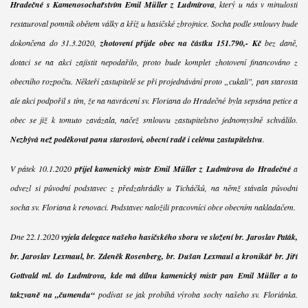
Hradečné s Kamenosochařstvím Emil Müller z Ludmírova
, který u nás v minulosti
restauroval pomník obětem války a kříž u hasičské zbrojnice. Socha podle smlouvy bude
dokončena do 31.3.2020,
zhotovení přijde obec na částku 151.790,- Kč
bez daně,
dotaci se na akci zajistit nepodařilo, proto bude komplet zhotovení financováno z
obecního rozpočtu. Někteří zastupitelé se při projednávání proto „cukali", pan starosta
ale akci podpořil s tím, že na navrácení sv. Floriana do Hradečné byla sepsána petice a
obec se již k tomuto zavázala, načež smlouvu zastupitelstvo jednomyslně schválilo.
Nezbývá než poděkovat panu starostovi, obecní radě i celému zastupitelstvu
.
V pátek 10.1.2020
přijel kamenický mistr Emil Müller z Ludmírova do Hradečné
a
odvezl si původní podstavec z předzahrádky u Ticháčků, na němž stávala původní
socha sv. Floriana k renovaci. Podstavec naložili pracovníci obce obecním nakladačem.
Dne 22.1.2020
vyjela delegace našeho hasičského sboru ve složení br. Jaroslav Paták,
br. Jaroslav Lexmaul, br. Zdeněk Rosenberg, br. Dušan Lexmaul a kronikář br. Jiří
Gottvald ml. do Ludmírova, kde má dílnu kamenický mistr pan Emil Müller a to
takzvaně na „čumendu“
podívat se jak probíhá výroba sochy našeho sv. Floriánka.