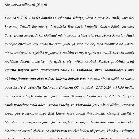
zde osazan odhalený již nyní.
Dne 14.8.2020 v 18.00
konala se výborová schůze
, účast : Jaroslav Paták, Jaroslav
Lexmaul, Zdeněk Rosenberg, Procházka Petr starší i mladší, Ondra Bálek, Jaroslav
Sova, David Svozil, Jirka Gottvald ml. V úvodu schůze starosta sboru Jaroslav Paták
důrazně apeloval, aby nikdo neorganizoval za sbor nic bez jeho vědomí a na vlastní
pěst a současně se vyjádřil negativně k zasílání různých zpráv a e-mailů, které by mohly
rozhádat dědinu a hasiče - je lepší si vše vyříkat osobně. Posléze proběhla
ostrá
výměna názorů stran financování sochy sv. Floriánka, stran komunikace s obcí
ohledně financování akce a dění kolem a dalších věcí
. Starosta sboru sdělil, že zajistil
pana faráře P. Metoděje Radomíra Hofmana OT na pátek 21.8.2020 v 17.30 hodin,
jiný termín v brzké době pan farář nemá. Termín byl odhlasován,
dohodnuto, že v
pátek proběhne malá akce - svěcení sochy sv. Floriánka
jen v rámci dědiny, starosta
sboru pozve starostu obce Bílá Lhota, která sochu financovala, zástupce hasičů z
Měrotína a samozřejmě pana faráře, rozhodí se pozvánky do domovních schránek a
plakátek na místní vývěsku, na občerstvení po akci budou připraveny klobásy z udírny a