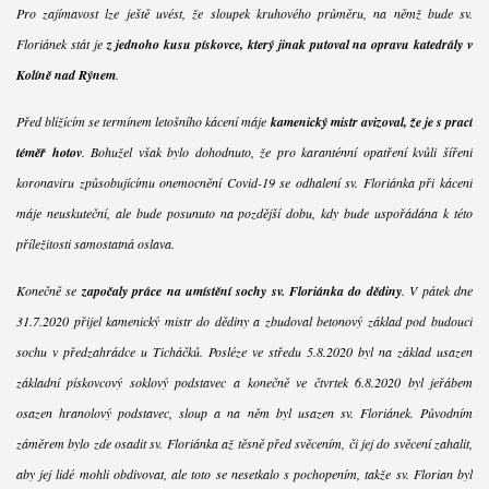
Pro zajímavost lze ještě uvést, že sloupek kruhového průměru, na němž bude sv.
Floriánek stát je
z jednoho kusu pískovce, který jinak putoval na opravu katedrály v
Kolíně nad Rýnem
.
Před blížícím se termínem letošního kácení máje
kamenický mistr avizoval, že je s prací
téměř hotov
. Bohužel však bylo dohodnuto, že pro karanténní opatření kvůli šíření
koronaviru způsobujícímu onemocnění Covid-19 se odhalení sv. Floriánka při kácení
máje neuskuteční, ale bude posunuto na pozdější dobu, kdy bude uspořádána k této
příležitosti samostatná oslava.
Konečně se
započaly práce na umístění sochy sv. Floriánka do dědiny
. V pátek dne
31.7.2020 přijel kamenický mistr do dědiny a zbudoval betonový základ pod budoucí
sochu v předzahrádce u Ticháčků. Posléze ve středu 5.8.2020 byl na základ usazen
základní pískovcový soklový podstavec a konečně ve čtvrtek 6.8.2020 byl jeřábem
osazen hranolový podstavec, sloup a na něm byl usazen sv. Floriánek. Původním
záměrem bylo zde osadit sv. Floriánka až těsně před svěcením, či jej do svěcení zahalit,
aby jej lidé mohli obdivovat, ale toto se nesetkalo s pochopením, takže sv. Florian byl