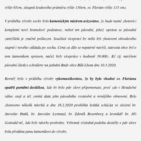
výšky 65cm, sloupek kruhového průměru výšky 150cm, sv. Florian výšky 115 cm).
V průběhu výroby sochy bylo
kamenickým mistrem avizováno
, že bude nutné zhotovit i
kompletní nový hranolový podstavec, neboť ten původní, jehož oprava se původně
zamýšlela je značně poškozen. Součástí víceprací by mělo být zhotovení obvodového
stupně i nového základu po sochu. Cena za dílo se nepatrně navýší, starosta obce byl o
tom kameníkem spraven, načež byly vícepráce v hodnotě 39.000,- Kč (tj. navýšení
původní částky) schváleny na jednání Rady obce Bílá Lhota dne 10.3.2020.
Rovněž bylo v průběhu výroby
vykomunikováno, že by bylo vhodné sv. Floriana
opatřit pamětní destičkou
, kde by bylo pár slovy připomenuto, proč zde v Hradečné
vůbec stojí a též zmínit data jeho původního vystavění a nynějšího obnovení. Bylo
zhotoveno několik návrhů a dne 16.2.2020 proběhla krátká schůzka ve složení br.
Jaroslav Paták, br. Jaroslav Lexmaul, br. Zdeněk Rosenberg a kronikář br. Jiří
Gottvald ml., kde byly návrhy probrány. Vybraná výsledná podoba destičky s pár slovy
byla předána panu kameníkovi do výroby.