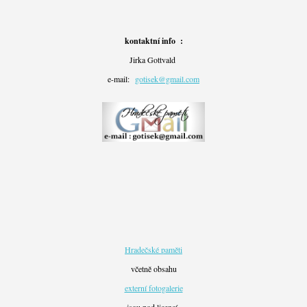
kontaktní info :
Jirka Gottvald
e-mail:
gotisek@gmail.com
Hradečské paměti
včetně obsahu
externí fotogalerie
jsou pod licencí