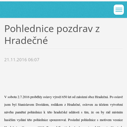
Pohlednice pozdrav z
Hradečné
21.11.2016 06:07
V sobotu 2.7.2016 proběhly oslavy výročí 650 let od založení obce Hradečná. Po oslavě
jsem byl Stanislavem Dostálem, rodákem z Hradečné, osloven za účelem vytvoření
návrhu pamětní pohlednice k této hradečské události s tím, že on by rád místním
hasičům vydání této pohlednice sponzoroval. Poslední pohlednice s motivem vesnice