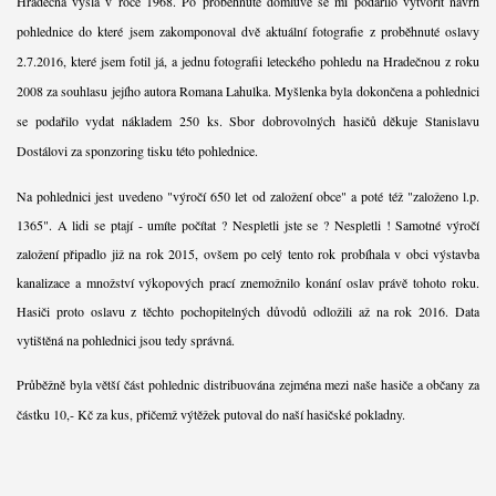
Hradečná vyšla v roce 1968. Po proběhnuté domluvě se mi podařilo vytvořit návrh
pohlednice do které jsem zakomponoval dvě aktuální fotografie z proběhnuté oslavy
2.7.2016, které jsem fotil já, a jednu fotografii leteckého pohledu na Hradečnou z roku
2008 za souhlasu jejího autora Romana Lahulka. Myšlenka byla dokončena a pohlednici
se podařilo vydat nákladem 250 ks. Sbor dobrovolných hasičů děkuje Stanislavu
Dostálovi za sponzoring tisku této pohlednice.
Na pohlednici jest uvedeno "výročí 650 let od založení obce" a poté též "založeno l.p.
1365". A lidi se ptají - umíte počítat ? Nespletli jste se ? Nespletli ! Samotné výročí
založení připadlo již na rok 2015, ovšem po celý tento rok probíhala v obci výstavba
kanalizace a množství výkopových prací znemožnilo konání oslav právě tohoto roku.
Hasiči proto oslavu z těchto pochopitelných důvodů odložili až na rok 2016. Data
vytištěná na pohlednici jsou tedy správná.
Průběžně byla větší část pohlednic distribuována zejména mezi naše hasiče a občany za
částku 10,- Kč za kus, přičemž výtěžek putoval do naší hasičské pokladny.