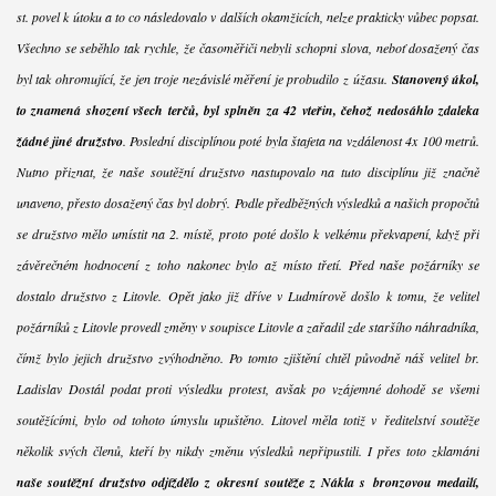
st. povel k útoku a to co následovalo v dalších okamžicích, nelze prakticky vůbec popsat.
Všechno se seběhlo tak rychle, že časoměřiči nebyli schopni slova, neboť dosažený čas
byl tak ohromující, že jen troje nezávislé měření je probudilo z úžasu.
Stanovený úkol,
to znamená shození všech terčů, byl splněn za 42 vteřin, čehož nedosáhlo zdaleka
žádné jiné družstvo
. Poslední disciplínou poté byla štafeta na vzdálenost 4x 100 metrů.
Nutno přiznat, že naše soutěžní družstvo nastupovalo na tuto disciplínu již značně
unaveno, přesto dosažený čas byl dobrý. Podle předběžných výsledků a našich propočtů
se družstvo mělo umístit na 2. místě, proto poté došlo k velkému překvapení, když při
závěrečném hodnocení z toho nakonec bylo až místo třetí. Před naše požárníky se
dostalo družstvo z Litovle. Opět jako již dříve v Ludmírově došlo k tomu, že velitel
požárníků z Litovle provedl změny v soupisce Litovle a zařadil zde staršího náhradníka,
čímž bylo jejich družstvo zvýhodněno. Po tomto zjištění chtěl původně náš velitel br.
Ladislav Dostál podat proti výsledku protest, avšak po vzájemné dohodě se všemi
soutěžícími, bylo od tohoto úmyslu upuštěno. Litovel měla totiž v ředitelství soutěže
několik svých členů, kteří by nikdy změnu výsledků nepřipustili. I přes toto zklamání
naše soutěžní družstvo odjíždělo z okresní soutěže z Nákla s bronzovou medailí,