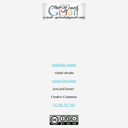
Hradečské paměti
včetně obsahu
externí fotogalerie
jsou pod licencí
Creative Commons
CC BY NC ND