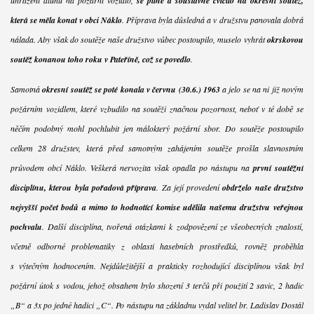
se pilně a soustavně cvičilo na okresní soutěž,
která se měla konat v obci Náklo
. Příprava byla důsledná a v družstvu panovala dobrá
nálada. Aby však do soutěže naše družstvo vůbec postoupilo, muselo vyhrát
okrskovou
soutěž konanou toho roku v Pateříně, což se povedlo
.
Samotná
okresní soutěž se poté konala v červnu (30.6.) 1963
a jelo se na ni již novým
požárním vozidlem, které vzbudilo na soutěži značnou pozornost, neboť v té době se
něčím podobný mohl pochlubit jen málokterý požární sbor. Do soutěže postoupilo
celkem 28 družstev, která před samotným zahájením soutěže prošla slavnostním
průvodem obcí Náklo. Veškerá nervozita však opadla po nástupu na
první soutěžní
disciplínu, kterou byla pořadová příprava
. Za její provedení
obdrželo naše družstvo
nejvyšší počet bodů a mimo to hodnotící komise udělila našemu družstvu veřejnou
pochvalu
. Další disciplína, tvořená otázkami k zodpovězení ze všeobecných znalostí,
včetně odborné problematiky z oblasti hasebních prostředků, rovněž proběhla
s výtečným hodnocením. Nejdůležitější a prakticky rozhodující disciplínou však byl
požární útok s vodou, jehož obsahem bylo shození 3 terčů při použití 2 savic, 2 hadic
„B“ a 3x po jedné hadici „C“. Po nástupu na základnu vydal velitel br. Ladislav Dostál