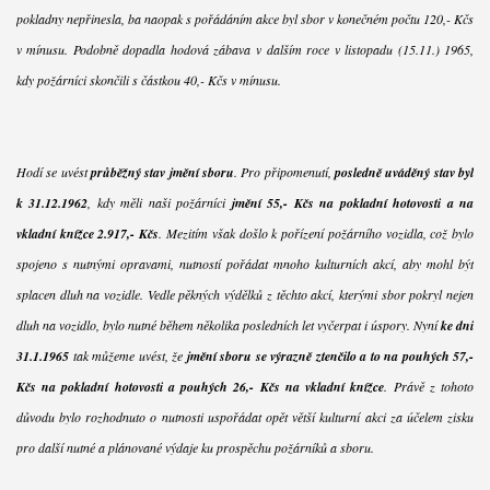
pokladny nepřinesla, ba naopak s pořádáním akce byl sbor v konečném počtu 120,- Kčs
v mínusu. Podobně dopadla hodová zábava v dalším roce v listopadu (15.11.) 1965,
kdy požárníci skončili s částkou 40,- Kčs v mínusu.
Hodí se uvést
průběžný stav jmění sboru
. Pro připomenutí,
posledně uváděný stav byl
k 31.12.1962
, kdy měli naši požárníci
jmění 55,- Kčs na pokladní hotovosti a na
vkladní knížce 2.917,- Kčs
. Mezitím však došlo k pořízení požárního vozidla, což bylo
spojeno s nutnými opravami, nutností pořádat mnoho kulturních akcí, aby mohl být
splacen dluh na vozidle. Vedle pěkných výdělků z těchto akcí, kterými sbor pokryl nejen
dluh na vozidlo, bylo nutné během několika posledních let vyčerpat i úspory. Nyní
ke dni
31.1.1965
tak můžeme uvést, že
jmění sboru se výrazně ztenčilo a to na pouhých 57,-
Kčs na pokladní hotovosti a pouhých 26,- Kčs na vkladní knížce
. Právě z tohoto
důvodu bylo rozhodnuto o nutnosti uspořádat opět větší kulturní akci za účelem zisku
pro další nutné a plánované výdaje ku prospěchu požárníků a sboru.