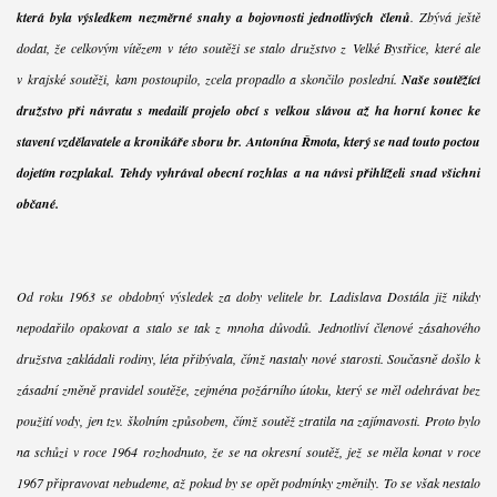
která byla výsledkem nezměrné snahy a bojovnosti jednotlivých členů
. Zbývá ještě
dodat, že celkovým vítězem v této soutěži se stalo družstvo z Velké Bystřice, které ale
v krajské soutěži, kam postoupilo, zcela propadlo a skončilo poslední.
Naše soutěžící
družstvo při návratu s medailí projelo obcí s velkou slávou až ha horní konec ke
stavení vzdělavatele a kronikáře sboru br. Antonína Řmota, který se nad touto poctou
dojetím rozplakal. Tehdy vyhrával obecní rozhlas a na návsi přihlíželi snad všichni
občané.
Od roku 1963 se obdobný výsledek za doby velitele br. Ladislava Dostála již nikdy
nepodařilo opakovat a stalo se tak z mnoha důvodů. Jednotliví členové zásahového
družstva zakládali rodiny, léta přibývala, čímž nastaly nové starosti. Současně došlo k
zásadní změně pravidel soutěže, zejména požárního útoku, který se měl odehrávat bez
použití vody, jen tzv. školním způsobem, čímž soutěž ztratila na zajímavosti. Proto bylo
na schůzi v roce 1964 rozhodnuto, že se na okresní soutěž, jež se měla konat v roce
1967 připravovat nebudeme, až pokud by se opět podmínky změnily. To se však nestalo