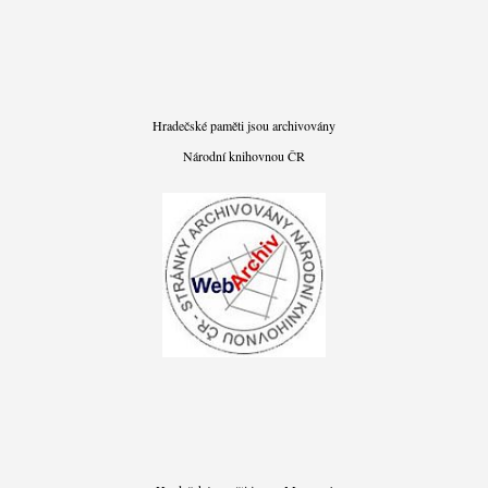
Hradečské paměti jsou archivovány
Národní knihovnou ČR