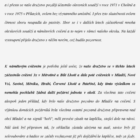
a i přesto se naše družstvo později účastnilo okresních soutěží v roce 1971 v Cholině a
v roce 1975 v Příkazích, ovšem bez významného umístění. I přes tyto skutečnosti ovšem
činnost sboru neupadla do pasivity. Sbor se i v dalších letech zúčastňoval mnoha
okrskových soutěží a námětových cvičení a to nejen v rámci našeho okrsku. Na každé
vystoupení přijelo družstvo s něčím novým, což budilo pozornost.
K
námětovým cvičením
je potřeba ještě uvést, že
naše družstvo se v těchto letech
zúčastnilo cvičení 3x v Měrotíně a Bílé Lhotě a dále poté cvičeních v Mladči, Nové
Vsi, Savíně, Měníku, Hrabí, Červené Lhotě a Pateříně, kdy tímto výsledkem se
nemohla pochlubit žádná další požární jednota v okolí
. Za všechna tato cvičení
alespoň jeden příklad, kdy bylo naše družstvo pozváno do Mladče na cvičení. S
výjimkou domácích požárníků byla všechna ostatní pozvaná družstva připravena nad
obcí Mladeč a na signál "hoří", měli provést zásah na kapličku, stojící dole na návsi.
Náš útok byl připraven tak, že stříkačka zůstala uložena na autě, savice byly již
sešroubovány a hadice se začaly rozhazovat již při dojíždění ke kapličce, tedy za jízdy.