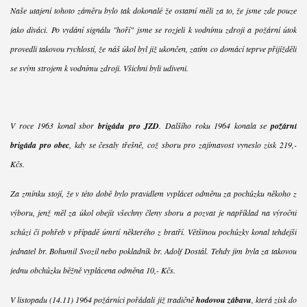
Naše utajení tohoto záměru bylo tak dokonalé že ostatní měli za to, že jsme zde pouze
jako diváci. Po vydání signálu "hoří" jsme se rozjeli k vodnímu zdroji a požární útok
provedli takovou rychlostí, že náš úkol byl již ukončen, zatím co domácí teprve přijížděli
se svým strojem k vodnímu zdroji. Všichni byli udiveni.
V roce 1963 konal sbor
brigádu pro JZD
. Dalšího roku 1964 konala se
požární
brigáda pro obec
, kdy se česaly třešně, což sboru pro zajímavost vyneslo zisk 219,-
Kčs.
Za zmínku stojí, že v této době bylo pravidlem vyplácet odměnu za pochůzku někoho z
výboru, jenž měl za úkol obejít všechny členy sboru a pozvat je například na výroční
schůzi či pohřeb v případě úmrtí některého z bratří. Většinou pochůzky konal tehdejší
jednatel br. Bohumil Svozil nebo pokladník br. Adolf Dostál. Tehdy jim byla za takovou
jednu obchůzku běžně vyplácena odměna 10,- Kčs.
V listopadu (14.11) 1964 požárníci pořádali již tradičně
hodovou zábavu
, která zisk do