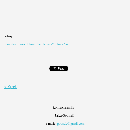
zdroj :
Kronika Sboru dobrovolných hasičů Hradečná
« Zpět
kontaktní info :
Jirka Gottvald
e-mail:
gotisek@gmail.com