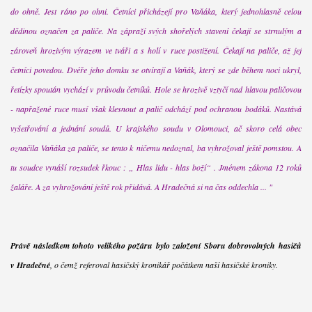
do ohně. Jest ráno po ohni. Četníci přicházejí pro Vaňáka, který jednohlasně celou
dědinou označen za paliče. Na zápraží svých shořelých stavení čekají se strnulým a
zároveň hrozivým výrazem ve tváři a s holí v ruce postižení. Čekají na paliče, až jej
četníci povedou. Dvéře jeho domku se otvírají a Vaňák, který se zde během noci ukryl,
řetízky spoután vychází v průvodu četníků. Hole se hrozivě vztyčí nad hlavou paličovou
- napřažené ruce musí však klesnout a palič odchází pod ochranou bodáků. Nastává
vyšetřování a jednání soudů. U krajského soudu v Olomouci, ač skoro celá obec
označila Vaňáka za paliče, se tento k ničemu nedoznal, ba vyhrožoval ještě pomstou. A
tu soudce vynáší rozsudek řkouc : „ Hlas lidu - hlas boží“ . Jménem zákona 12 roků
žaláře. A za vyhrožování ještě rok přidává. A Hradečná si na čas oddechla ... "
Právě následkem tohoto velikého požáru bylo založení Sboru dobrovolných hasičů
v Hradečné
, o čemž referoval hasičský kronikář počátkem naší hasičské kroniky.