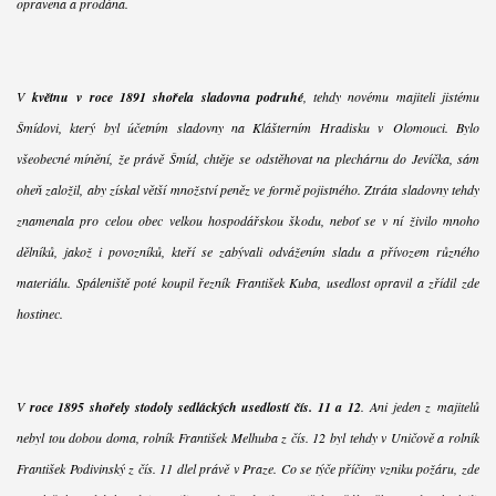
opravena a prodána.
V
květnu v roce 1891 shořela sladovna podruhé
, tehdy novému majiteli jistému
Šmídovi, který byl účetním sladovny na Klášterním Hradisku v Olomouci. Bylo
všeobecné mínění, že právě Šmíd, chtěje se odstěhovat na plechárnu do Jevíčka, sám
oheň založil, aby získal větší množství peněz ve formě pojistného. Ztráta sladovny tehdy
znamenala pro celou obec velkou hospodářskou škodu, neboť se v ní živilo mnoho
dělníků, jakož i povozníků, kteří se zabývali odvážením sladu a přívozem různého
materiálu. Spáleniště poté koupil řezník František Kuba, usedlost opravil a zřídil zde
hostinec.
V
roce 1895 shořely stodoly sedláckých usedlostí čís. 11 a 12
. Ani jeden z majitelů
nebyl tou dobou doma, rolník František Melhuba z čís. 12 byl tehdy v Uničově a rolník
František Podivinský z čís. 11 dlel právě v Praze. Co se týče příčiny vzniku požáru, zde