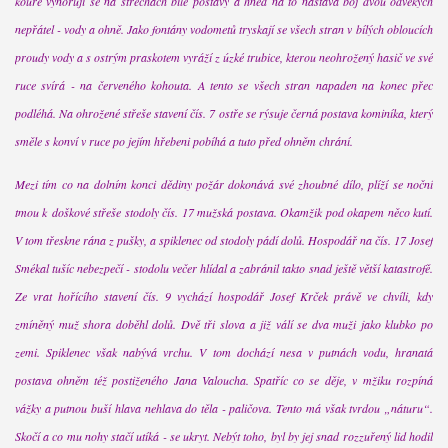
kouře vynořují se na střechách bílé postavy a hned na to nastává boj dvou odvěkých
nepřátel - vody a ohně. Jako fontány vodometů tryskají se všech stran v bílých obloucích
proudy vody a s ostrým praskotem vyráží z úzké trubice, kterou neohrožený hasič ve své
ruce svírá - na červeného kohouta. A tento se všech stran napaden na konec přec
podléhá. Na ohrožené střeše stavení čís. 7 ostře se rýsuje černá postava kominíka, který
směle s konví v ruce po jejím hřebeni pobíhá a tuto před ohněm chrání.
Mezi tím co na dolním konci dědiny požár dokonává své zhoubné dílo, plíží se noční
tmou k doškové střeše stodoly čís. 17 mužská postava. Okamžik pod okapem něco kutí.
V tom třeskne rána z pušky, a spiklenec od stodoly pádí dolů. Hospodář na čís. 17 Josef
Smékal tušíc nebezpečí - stodolu večer hlídal a zabránil takto snad ještě větší katastrofě.
Ze vrat hořícího stavení čís. 9 vychází hospodář Josef Krček právě ve chvíli, kdy
zmíněný muž shora doběhl dolů. Dvě tři slova a již válí se dva muži jako klubko po
zemi. Spiklenec však nabývá vrchu. V tom dochází nesa v putnách vodu, hranatá
postava ohněm též postiženého Jana Valoucha. Spatříc co se děje, v mžiku rozpíná
vážky a putnou buší hlava nehlava do těla - paličova. Tento má však tvrdou „náturu“.
Skočí a co mu nohy stačí utíká - se ukryt. Nebýt toho, byl by jej snad rozzuřený lid hodil