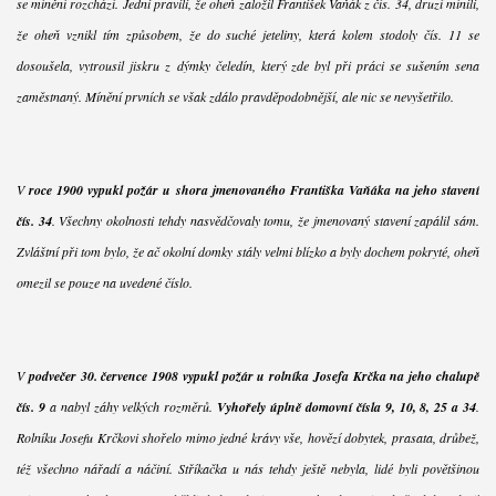
se mínění rozchází. Jedni pravili, že oheň založil František Vaňák z čís. 34, druzí mínili,
že oheň vznikl tím způsobem, že do suché jeteliny, která kolem stodoly čís. 11 se
dosoušela, vytrousil jiskru z dýmky čeledín, který zde byl při práci se sušením sena
zaměstnaný. Mínění prvních se však zdálo pravděpodobnější, ale nic se nevyšetřilo.
V
roce 1900 vypukl požár u shora jmenovaného Františka Vaňáka na jeho stavení
čís. 34
. Všechny okolnosti tehdy nasvědčovaly tomu, že jmenovaný stavení zapálil sám.
Zvláštní při tom bylo, že ač okolní domky stály velmi blízko a byly dochem pokryté, oheň
omezil se pouze na uvedené číslo.
V
podvečer 30. července 1908 vypukl požár u rolníka Josefa Krčka na jeho chalupě
čís. 9
a nabyl záhy velkých rozměrů.
Vyhořely úplně domovní čísla 9, 10, 8, 25 a 34
.
Rolníku Josefu Krčkovi shořelo mimo jedné krávy vše, hovězí dobytek, prasata, drůbež,
též všechno nářadí a náčiní. Stříkačka u nás tehdy ještě nebyla, lidé byli povětšinou