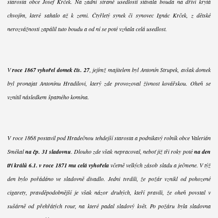
starosta obce Josef Krček. Na zadní straně usedlosti stávala bouda na dříví krytá
chvojím, které sahalo až k zemi. Čtyřletý synek či synovec Ignác Krček, z dětské
nerozvážnosti zapálil tuto boudu a od ní se poté vzňala celá usedlost.
V
roce 1867 vyhořel domek čís. 27
, jejímž majitelem byl Antonín Strupek, avšak domek
byl pronajat Antonínu Hradilovi, který zde provozoval živnost kovářskou. Oheň se
vznítil následkem špatného komína.
V roce 1868 postavil pod Hradečnou tehdejší starosta a podnikavý rolník obce Valerián
Smékal
na čp. 31 sladovnu
. Dlouho zde však nepracoval, neboť již tři roky poté
na den
tří králů 6.1. v roce 1871 mu celá vyhořela
včetně velkých zásob sladu a ječmene. V týž
den bylo pořádáno ve sladovně divadlo. Jedni tvrdili, že požár vznikl od pohozené
cigarety, pravděpodobnější je však názor druhých, kteří pravili, že oheň povstal v
sušárně od přehřátých rour, na které padal sladový květ. Po požáru byla sladovna