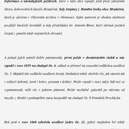
Informace o následujících požárech
, které v naší obci vypukly ještě před založením
Sboru dobrovolných hasičů Hradečná,
byly čerpány z Pamětní knihy obce Hradečná
,
která je uložena v Okresním archivu v Olomouci. Jejím autorem je shodou okolností
pozdější hasičský kronikář a můj předchůdce br. Antonín Řmot, který shrnutí požárů
čerpal z paměti tehdy nejstarších obyvatel.
A pokud jejich paměť dobře pamatovala,
první požár v devatenáctém století u nás
vypukl v roce 1859 na chalupě čís. 6
, odkud se přenesl na sousední sedláckou usedlost
čís. 5. Majiteli této sedlácké usedlosti Josefu Smékalovi tehdy shořelo vše, jak stavení tak
i veškerý dobytek, koně i krávy, prasata i drůbež. Požár vypukl v noci, takže lidé než se
vzpamatovali, měli vše v jednom plameni. Požár nechtěně způsobil po návratu od
muziky z Hrabí v podnapilém stavu hospodář na chalupě čís. 6 František Procházka.
Rok poté
v roce 1860 vyhořela usedlost žudro čís. 12
, jejímž majitelem byl tehdy