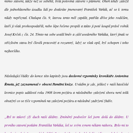
mimo stavení, takže než se seběhli, byla polovina stavení v plameni. Oheň tehdy založil
dle jednohlasného úsudku lidí po dvakráte jmenovaný František Vaňák, ač se k tomu
nikdy nepřiznal. Chalupa čís. 9, kterou tento měl zapálit, patřila dříve jeho rodičům,
kteří ji však prohospodařili, nebo lépe řečeno propili a takto ji poté koupil právě rolník
Josef Krček z čís. 24. Tímto na sebe uvalil hněv a zášť uvedeného Vaňáka, který jinak ve
střízlivém stavu byl člověk pracovitý a rozumný, když se však opil, byl schopen i toho
nejhoršího.
Následující řádky do konce této kapitoly jsou
doslovné vzpomínky kronikáře Antonína
Řmota, jež zaznamenal v obecní Pamětní knize
. Uvádím je zde, jelikož v naší hasičské
kronice popis událostí roku 1908 krom požáru a následného založení sboru není tolik
obsažný co se týče vzpomínek na založení požáru a následné zadržení žháře.
„Byl to takový zlý duch naši dědiny. Zmíněný podvečer šel jsem dolů do dědiny. U
prvního stavení potkám Františka Vaňáka, šel se svým synem někam nahoru. Bylo mi to