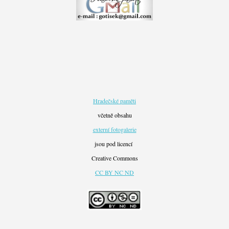
Hradečské paměti
včetně obsahu
externí fotogalerie
jsou pod licencí
Creative Commons
CC BY NC ND