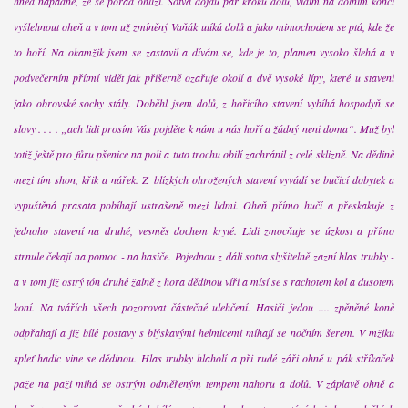
hned nápadné, že se pořád ohlíží. Sotva dojdu pár kroků dolů, vidím na dolním konci
vyšlehnout oheň a v tom už zmíněný Vaňák utíká dolů a jako mimochodem se ptá, kde že
to hoří. Na okamžik jsem se zastavil a dívám se, kde je to, plamen vysoko šlehá a v
podvečerním přítmí vidět jak příšerně ozařuje okolí a dvě vysoké lípy, které u stavení
jako obrovské sochy stály. Doběhl jsem dolů, z hořícího stavení vybíhá hospodyň se
slovy . . . . „ach lidi prosím Vás pojděte k nám u nás hoří a žádný není doma“. Muž byl
totiž ještě pro fůru pšenice na poli a tuto trochu obilí zachránil z celé sklizně. Na dědině
mezi tím shon, křik a nářek. Z blízkých ohrožených stavení vyvádí se bučící dobytek a
vypuštěná prasata pobíhají ustrašeně mezi lidmi. Oheň přímo hučí a přeskakuje z
jednoho stavení na druhé, vesměs dochem kryté. Lidí zmocňuje se úzkost a přímo
strnule čekají na pomoc - na hasiče. Pojednou z dáli sotva slyšitelně zazní hlas trubky -
a v tom již ostrý tón druhé žalně z hora dědinou víří a mísí se s rachotem kol a dusotem
koní. Na tvářích všech pozorovat částečné ulehčení. Hasiči jedou .... zpěněné koně
odpřahají a již bílé postavy s blýskavými helmicemi míhají se nočním šerem. V mžiku
spleť hadic vine se dědinou. Hlas trubky hlaholí a při rudé záři ohně u pák stříkaček
paže na paži míhá se ostrým odměřeným tempem nahoru a dolů. V záplavě ohně a