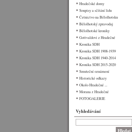
Hradečské domy
Soupisy a sčítání lidu
Četnictvo na Bělolhotsku
Bělolhotský zpravodaj
Bělolhotské kroniky
Gottvaldovi z Hradečné
Kronika SDH
Kronika SDH 1908-1939
Kronika SDH 1940-2014
Kronika SDH 2015-2020
Smuteční oznámení
Historické odkazy
Okolo Hradečné ...
Morana z Hradečné
FOTOGALERIE
Vyhledávání