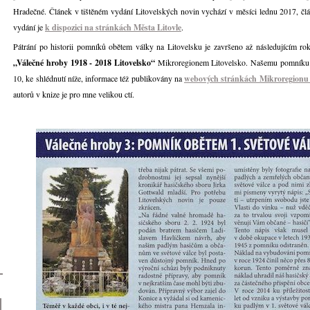
Hradečné. Článek v tištěném vydání Litovelských novin vychází v měsíci lednu 2017, člá
vydání je
k dispozici na stránkách Města Litovle
.
Pátrání po historii pomníků obětem války na Litovelsku je završeno až následujícím r
„Válečné hroby 1918 - 2018 Litovelsko“
Mikroregionem Litovelsko. Našemu pomníku v
10, ke shlédnutí níže, informace též publikovány na
webových stránkách Mikroregionu 
autorů v knize je pro mne velikou ctí.