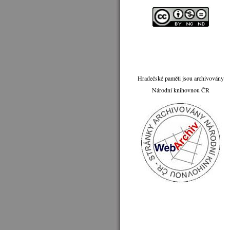
Hradečské paměti jsou archivovány
Národní knihovnou ČR