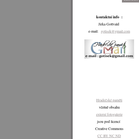
kontaktní info :
Jirka Gottvald
e-mail:
gotisek@gmail.com
Hradečské paměti
včetně obsahu
externí fotogalerie
jsou pod licencí
Creative Commons
CC BY NC ND