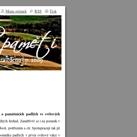
Mapa stránek
RSS
Tisk
 a památnících padlých ve světových
adlých hrdinů. Zaměřivší se i na pomník v
stí, potěšením a ctí. Spolupracuji tak již
 pomníku padlých v první světové válce v