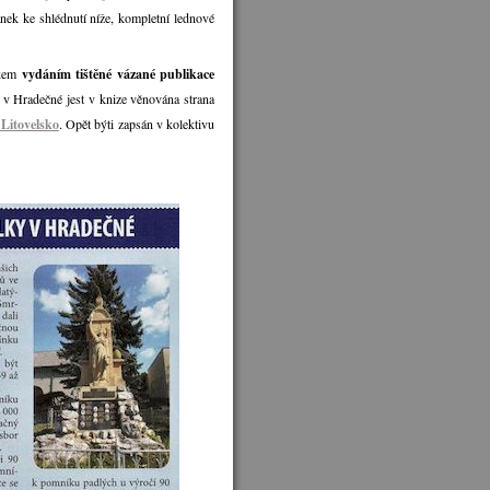
nek ke shlédnutí níže, kompletní lednové
okem
vydáním tištěné vázané publikace
 Hradečné jest v knize věnována strana
Litovelsko
. Opět býti zapsán v kolektivu