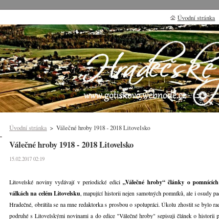
Úvodní stránka
Úvodní stránka
>
Válečné hroby 1918 - 2018 Litovelsko
Válečné hroby 1918 - 2018 Litovelsko
15.02.2017 02:19
Litovelské noviny vydávají v periodické edici
„Válečné hroby“ články o pomnících
válkách na celém Litovelsku
, mapující historii nejen samotných pomníků, ale i osudy p
Hradečné, obrátila se na mne redaktorka s prosbou o spolupráci. Úkolu zhostit se bylo rado
podruhé s Litovelskými novinami a do edice "Válečné hroby" sepisuji článek o historii