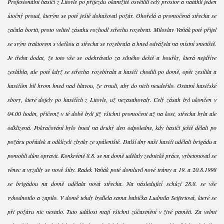
Profesionální hasiči z Litovle po příjezdu okamžitě osvětlili celý prostor a natáhli jeden
útočný proud, kterým se poté ještě dohašoval požár. Ohořelá a promočená střecha se
začala bortit, proto velitel zásahu rozhodl střechu rozebrat. Miloslav Vaňák poté přijel
se svým traktorem s vlečkou a střecha se rozebrala a hned odvážela na místní smetiště.
Je třeba dodat, že toto vše se odehrávalo za silného deště a bouřky, která nejdříve
zeslábla, ale poté když se střecha rozebírala a hasiči chodili po domě, opět zesílila a
hasičům bil hrom hned nad hlavou, že trnuli, aby do nich neudeřilo. Ostatní hasičské
sbory, které dojely po hasičích z Litovle, už nezasahovaly. Celý zásah byl ukončen v
04.00 hodin, přičemž v té době byli již všichni promočeni až na kost, střecha byla ale
odklizená. Pokračování bylo hned na druhý den odpoledne, kdy hasiči ještě dělali po
požáru pořádek a odklízeli zbytky ze spáleniště. Další dny naši hasiči udělali brigádu a
pomohli dům opravit. Konkrétně 8.8. se na domě udělaly zednické práce, vybetonoval se
věnec a vyzdily se nové štíty. Radek Vaňák poté domluvil nové trámy a 19. a 20.8.1998
se brigádou na domě udělala nová střecha. Na následující schůzi 28.8. se vše
vyhodnotilo a zapilo. V domě tehdy bydlela sama babička Ludmila Seifertová, které se
při požáru nic nestalo. Tuto událost mají všichni zúčastnění v živé paměti. Za velmi