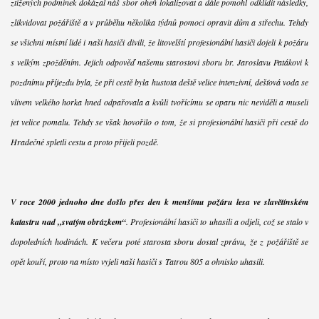
ztížených podmínek dokázal náš sbor oheň lokalizovat a dále pomohl odklidit následky,
zlikvidovat požářiště a v průběhu několika týdnů pomoci opravit dům a střechu. Tehdy
se všichni místní lidé i naši hasiči divili, že litovelští profesionální hasiči dojeli k požáru
s velkým zpožděním. Jejich odpověď našemu starostovi sboru br. Jaroslavu Patákovi k
pozdnímu příjezdu byla, že při cestě byla hustota deště velice intenzivní, dešťová voda se
vlivem velkého horka hned odpařovala a kvůli tvořícímu se oparu nic neviděli a museli
jet velice pomalu. Tehdy se však hovořilo o tom, že si profesionální hasiči při cestě do
Hradečné spletli cestu a proto přijeli pozdě.
V
roce 2000 jednoho dne došlo přes den k menšímu požáru lesa ve slavětínském
katastru nad „svatým obrázkem“
. Profesionální hasiči to uhasili a odjeli, což se stalo v
dopoledních hodinách. K večeru poté starosta sboru dostal zprávu, že z požářiště se
opět kouří, proto na místo vyjeli naši hasiči s Tatrou 805 a ohnisko uhasili.