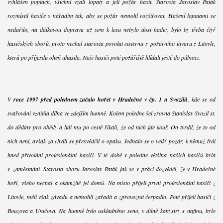
vyhlášen poplach, všichni vzali lopaty a jeli požár hasit. Starosta Jaroslav Paták
rozmístil hasiče s nářadím tak, aby se požár nemohl rozšiřovat. Hašení lopatami se
nedařilo, na dálkovou dopravu až sem k lesu nebylo dost hadic, bylo by třeba čtyř
hasičských sborů, proto nechal starosta povolat cisternu z požárního útvaru z Litovle,
která po příjezdu oheň uhasila. Naši hasiči poté požářiště hlídali ještě do půlnoci.
V
roce 1997 před polednem začalo hořet v Hradečné v čp. 1 u Svozilů
, kde se od
svařování vznítila dílna ve zdejším humně. Kolem poledne šel zrovna Stanislav Svozil st.
do dědiny pro obědy a lidi mu po cestě říkali, že od nich jde kouř. On tvrdil, že to od
nich není, avšak za chvíli se přesvědčil o opaku. Jednalo se o velký požár, k němuž byli
hned přivoláni profesionální hasiči. V té době v poledne většina našich hasičů byla
v zaměstnání. Starosta sboru Jaroslav Paták jak se v práci dozvěděl, že v Hradečné
hoří, všeho nechal a okamžitě jel domů. Na místo přijeli první profesionální hasiči z
Litovle, měli však závadu a nemohli zařadit a zprovoznit čerpadlo. Poté přijeli hasiči z
Bouzova a Uničova. Na humně bylo uskladněno seno, v dílně kanystry s naftou, bylo