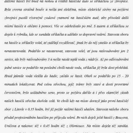
dalšími hasiči byl hned na nohou a vytáhli hasičské auto se stříkačkou ze zbrojnice.
Byla zrovna strašná bouře a nešla ani elektřina, místo elektrické sirény na požární
zbrojnici pustili výstražné zvukové znamení na hasičském autě, aby přivolali další
místní hasiče a občany k pomoci. Vše se odehrávalo po tmě. S autem a stříkačkou se
dojelo k rybníku, kde se sundala stříkačka a udělalo se dopravní vedení. Starosta sboru
na hasiče u stříkačky volal, ať zadělají rozdělovač, jinak by do něj zateklo a stříkačka by
nenastartovala. Podařilo se nastartovat, starosta velel, ať jsou našroubovány jen 2
savice, ale byly našroubovány 3 a nešla nasát teplá voda z nádrže. Až po odšroubování
jedné savice se podařilo na poslední chvíli nasát vodu, stříkačka již byla dost přehřátá.
Hned jakmile voda vletěla do hadic, začalo se hasit. Oheň se podařilo po 15 - 20
minutách lokalizovat. Pod celou střechou, jejíž trámy byly staré a dosti provrtané
červotočem, bylo uskladněno seno, proto se požáru dařilo a i přes okamžitý zásah
našich hasičů střecha shořela celá. Ve chvíli kdy na místo dorazil jako první hasičský
sbor z Litovle v 0.35 hodin, byl již požár našimi hasiči uhašen. Starosta našeho sboru
předal profesionálním hasičům po příjezdu velení. Po nich dojeli ještě hasiči z Bouzova,
Uničova a nakonec též v 0.45 hodin též z Olomouce. Na místo dojela též sanitka.