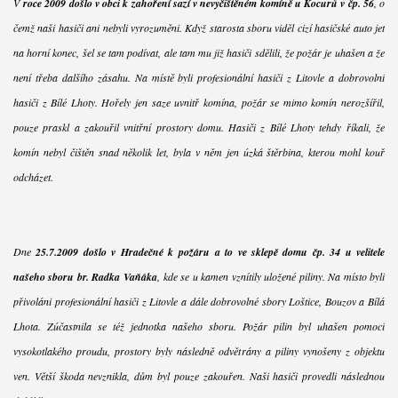
V
roce 2009 došlo v obci k zahoření sazí v nevyčištěném komíně u Kocurů v čp. 56
, o
čemž naši hasiči ani nebyli vyrozuměni. Když starosta sboru viděl cizí hasičské auto jet
na horní konec, šel se tam podívat, ale tam mu již hasiči sdělili, že požár je uhašen a že
není třeba dalšího zásahu. Na místě byli profesionální hasiči z Litovle a dobrovolní
hasiči z Bílé Lhoty. Hořely jen saze uvnitř komína, požár se mimo komín nerozšířil,
pouze praskl a zakouřil vnitřní prostory domu. Hasiči z Bílé Lhoty tehdy říkali, že
komín nebyl čištěn snad několik let, byla v něm jen úzká štěrbina, kterou mohl kouř
odcházet.
Dne
25.7.2009 došlo v Hradečné k požáru a to ve sklepě domu čp. 34 u velitele
našeho sboru br. Radka Vaňáka
, kde se u kamen vznítily uložené piliny. Na místo byli
přivoláni profesionální hasiči z Litovle a dále dobrovolné sbory Loštice, Bouzov a Bílá
Lhota. Zúčastnila se též jednotka našeho sboru. Požár pilin byl uhašen pomocí
vysokotlakého proudu, prostory byly následně odvětrány a piliny vynošeny z objektu
ven. Větší škoda nevznikla, dům byl pouze zakouřen. Naši hasiči provedli následnou