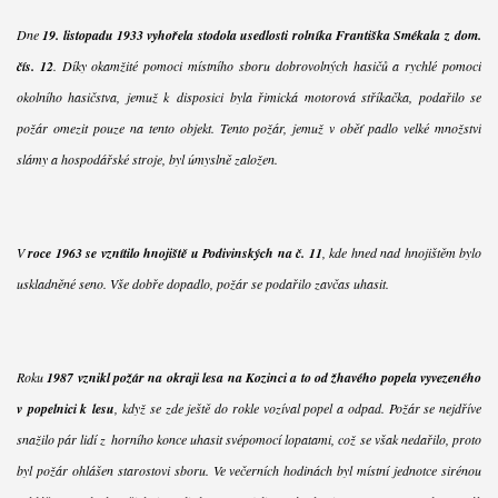
Dne
19. listopadu 1933 vyhořela stodola usedlosti rolníka Františka Smékala z dom.
čís. 12
. Díky okamžité pomoci místního sboru dobrovolných hasičů a rychlé pomoci
okolního hasičstva, jemuž k disposici byla řimická motorová stříkačka, podařilo se
požár omezit pouze na tento objekt. Tento požár, jemuž v oběť padlo velké množství
slámy a hospodářské stroje, byl úmyslně založen.
V
roce 1963 se vznítilo hnojiště u Podivinských na č. 11
, kde hned nad hnojištěm bylo
uskladněné seno. Vše dobře dopadlo, požár se podařilo zavčas uhasit.
Roku
1987 vznikl požár na okraji lesa na Kozinci a to od žhavého popela vyvezeného
v popelnici k lesu
, když se zde ještě do rokle vozíval popel a odpad. Požár se nejdříve
snažilo pár lidí z horního konce uhasit svépomocí lopatami, což se však nedařilo, proto
byl požár ohlášen starostovi sboru. Ve večerních hodinách byl místní jednotce sirénou