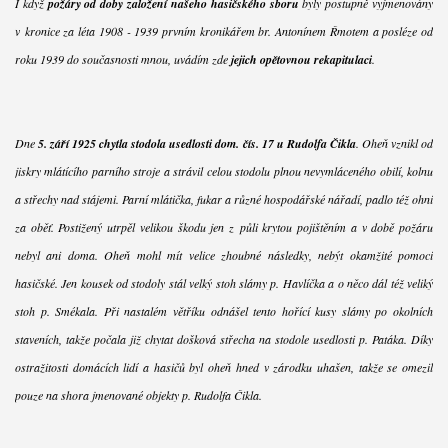
I když
požáry od doby založení našeho hasičského sboru
byly postupně vyjmenovány
v kronice za léta 1908 - 1939 prvním kronikářem br. Antonínem Řmotem a posléze od
roku 1939 do současnosti mnou, uvádím zde
jejich opětovnou rekapitulaci
.
Dne
5. září 1925 chytla stodola usedlosti dom. čís. 17 u Rudolfa Čikla
. Oheň vznikl od
jiskry mlátícího parního stroje a strávil celou stodolu plnou nevymláceného obilí, kolnu
a střechy nad stájemi. Parní mlátička, fukar a různé hospodářské nářadí, padlo též ohni
za oběť. Postižený utrpěl velikou škodu jen z půli krytou pojištěním a v době požáru
nebyl ani doma. Oheň mohl mít velice zhoubné následky, nebýt okamžité pomoci
hasičské. Jen kousek od stodoly stál velký stoh slámy p. Havlíčka a o něco dál též veliký
stoh p. Smékala. Při nastalém větříku odnášel tento hořící kusy slámy po okolních
staveních, takže počala již chytat došková střecha na stodole usedlosti p. Patáka. Díky
ostražitosti domácích lidí a hasičů byl oheň hned v zárodku uhašen, takže se omezil
pouze na shora jmenované objekty p. Rudolfa Čikla.