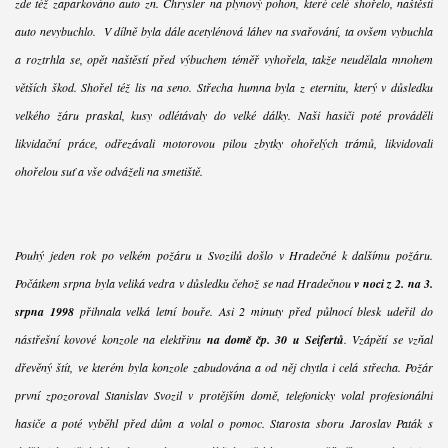
zde též zaparkováno auto zn. Chrysler na plynový pohon, které celé shořelo, naštěstí
auto nevybuchlo. V dílně byla dále acetylénová láhev na svařování, ta ovšem vybuchla
a roztrhla se, opět naštěstí před výbuchem téměř vyhořela, takže neudělala mnohem
větších škod. Shořel též lis na seno. Střecha humna byla z eternitu, který v důsledku
velkého žáru praskal, kusy odlétávaly do velké dálky. Naši hasiči poté prováděli
likvidační práce, odřezávali motorovou pilou zbytky ohořelých trámů, likvidovali
ohořelou suť a vše odváželi na smetiště.
Pouhý jeden rok po velkém požáru u Svozilů došlo v Hradečné k dalšímu požáru.
Počátkem srpna byla veliká vedra v důsledku čehož se nad Hradečnou
v noci z 2. na 3.
srpna 1998
přihnala velká letní bouře. Asi 2 minuty před půlnocí blesk udeřil do
nástřešní kovové konzole na elektřinu
na domě čp. 30 u Seifertů
. Vzápětí se vzňal
dřevěný štít, ve kterém byla konzole zabudována a od něj chytla i celá střecha. Požár
první zpozoroval Stanislav Svozil v protějším domě, telefonicky volal profesionální
hasiče a poté vyběhl před dům a volal o pomoc. Starosta sboru Jaroslav Paták s