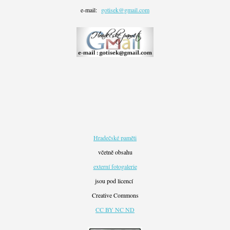
e-mail:
gotisek@gmail.com
Hradečské paměti
včetně obsahu
externí fotogalerie
jsou pod licencí
Creative Commons
CC BY NC ND