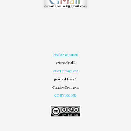
Hradečské paměti
včetně obsahu
externí fotogalerie
jsou pod licencí
Creative Commons
CC BY NC ND