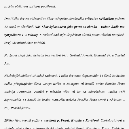
za jeho obětavost upřímně poděkoval.
Dne15tého června zúčastnil se Sbor veřejného okrskového
cvičení se stříkačkou
počtem
22 mužů ve Slavětíně.
Náš Sbor byl označen jako první na okrsku – voda z hadic mu
vytryskla za 1 ½ minuty
. S radostí nad svým úspěchem zůstali potom všichni na výletě,
který zde místní Sbor pořádal.
Na župní sjezd jako delegáti byli vysláni bři : Gottvald Arnošt, Gottvald Fr. a Smékal
Jos.
Následující události už méně radostné. 14tého července doprovodilo 14 členů ku hrobu
svého přispívajícího člena Josefa Krčka a 28.srpna 16 hasičů svého činného člena
Rudolfa Lexmaula. Zemřel v mladém věku 26 let na tuberkulosu. 24tého září
doprovodilo 13 hasičů ku hrobu manželku našeho činného člena Marii Grézlovou –
roz. Procházkovou.
20tého října vypukl
požár v usedlosti p. Frant. Kvapila v Kovářově
. Shořelo stavení a
stodoly plné slámy a hospodářské stroje rolníků Frant. Kvapila a Frant. Stejskala.