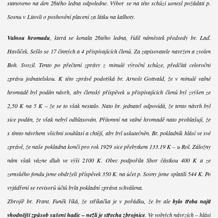
stanoveno na den 26tého ledna odpoledne. Výbor se na této schůzi usnesl požádati p.
Sosnu v Litovli o poshovění placení za látku na kalhoty.
Valnou hromadu
, která se konala 26tého ledna, řídil náměstek předsedy br. Laď.
Havlíček. Sešlo se 17 činných a 4 přispívajících členů. Za zapisovatele navržen a zvolen
Boh. Svozil. Tento po přečtení zprávy z minulé výroční schůze, předčítá celoroční
zprávu jednatelskou. K této zprávě podotýká br. Arnošt Gottvald, že v minulé valné
hromadě byl podán návrh, aby členský příspěvek u přispívajících členů byl zvýšen ze
2,50 K na 5 K – že se to však nestalo. Nato br. jednatel odpovídá, že tento návrh byl
sice podán, že však nebyl odhlasován. Přítomní na valné hromadě nato prohlašují, že
s tímto návrhem všichni souhlasí a chtějí, aby byl uskutečněn. Br. pokladník hlásí ve své
zprávě, že naše pokladna končí pro rok 1929 sice přebytkem 133.19 K – u Rol. Záložny
nám však vázne dluh ve výši 2100 K. Obec podpořila Sbor částkou 400 K a ze
zemského fondu jsme obdrželi příspěvek 350 K. na účet p. Sosny jsme splatili 544 K. Po
vyjádření se revisorů účtů byla pokladní zpráva schválena.
Zbrojíř br. Frant. Funěk říká, že stříkačka je v pořádku, že by ale
bylo třeba najít
vhodnější způsob sušení hadic – nežli je střecha zbrojnice
. Ve volných návrzích – hlásí