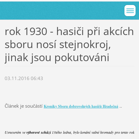
rok 1930 - hasiči při akcích
sboru nosí stejnokroj,
jinak jsou pokutováni
03.11.2016 06:43
Článek je součástí
..
Kroniky Sboru dobrovolných hasičů Hradečná
Usnesením ve
výborové schůzi
13tého ledna, bylo konání valné hromady pro tento rok