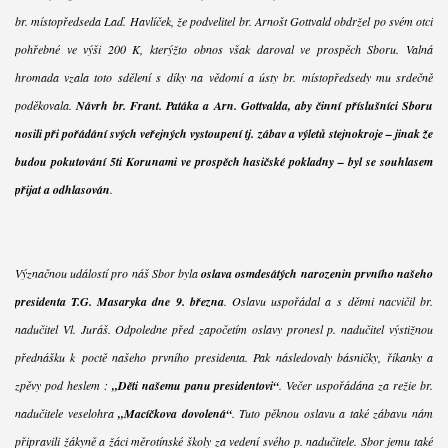
br. místopředseda Laď. Havlíček, že podvelitel br. Arnošt Gottvald obdržel po svém otci
pohřebné ve výši 200 K, kterýžto obnos však daroval ve prospěch Sboru. Valná
hromada vzala toto sdělení s díky na vědomí a ústy br. místopředsedy mu srdečně
poděkovala.
Návrh br. Frant. Patáka a Arn. Gottvalda, aby činní příslušníci Sboru
nosili při pořádání svých veřejných vystoupení tj. zábav a výletů stejnokroje – jinak že
budou pokutování 5ti Korunami ve prospěch hasičské pokladny – byl se souhlasem
přijat a odhlasován
.
Význačnou událostí pro náš Sbor byla
oslava osmdesátých narozenin prvního našeho
presidenta T.G. Masaryka dne 9. března
. Oslavu uspořádal a s dětmi nacvičil br.
nadučitel Vl. Juráš. Odpoledne před započetím oslavy pronesl p. nadučitel výstižnou
přednášku k poctě našeho prvního presidenta. Pak následovaly básničky, říkanky a
zpěvy pod heslem :
„Děti našemu panu presidentovi“
. Večer uspořádána za režie br.
nadučitele veselohra
„Macíčkova dovolená“
. Tuto pěknou oslavu a také zábavu nám
připravili žákyně a žáci měrotínské školy za vedení svého p. nadučitele. Sbor jemu také