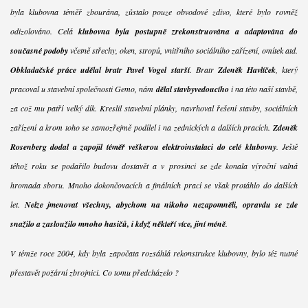
byla klubovna téměř zbourána, zůstalo pouze obvodové zdivo, které bylo rovněž
odizolováno. Celá
klubovna byla postupně zrekonstruována a adaptována do
současné podoby
včetně střechy, oken, stropů, vnitřního sociálního zařízení, omítek atd.
Obkladačské práce udělal bratr Pavel Vogel starší
. Bratr
Zdeněk Havlíček
, který
pracoval u stavební společnosti Gemo, nám
dělal stavbyvedoucího
i na této naší stavbě,
za což mu patří velký dík. Kreslil stavební plánky, navrhoval řešení stavby, sociálních
zařízení a krom toho se samozřejmě podílel i na zednických a dalších pracích.
Zdeněk
Rosenberg dodal a zapojil téměř veškerou elektroinstalaci do celé klubovny
. Ještě
téhož roku se podařilo budovu dostavět a v prosinci se zde konala výroční valná
hromada sboru. Mnoho dokončovacích a finálních prací se však protáhlo do dalších
let.
Nelze jmenovat všechny, abychom na nikoho nezapomněli, opravdu se zde
snažilo a zasloužilo mnoho hasičů, i když někteří více, jiní méně
.
V témže roce 2004, kdy byla započata rozsáhlá rekonstrukce klubovny, bylo též nutné
přestavět požární zbrojnici. Co tomu předcházelo ?