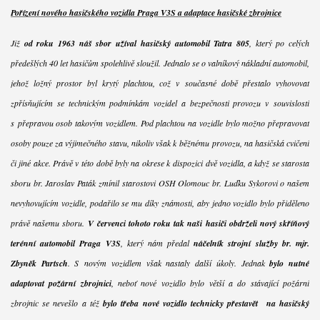
Pořízení nového hasičského vozidla Praga V3S a adaptace hasičské zbrojnice
Již
od roku 1963 náš sbor užíval hasičský automobil Tatra 805
, který po celých
předešlých 40 let hasičům spolehlivě sloužil. Jednalo se o valníkový nákladní automobil,
jehož ložný prostor byl krytý plachtou, což v současné době přestalo vyhovovat
zpřísňujícím se technickým podmínkám vozidel a bezpečnosti provozu v souvislosti
s přepravou osob takovým vozidlem. Pod plachtou na vozidle bylo možno přepravovat
osoby pouze za výjimečného stavu, nikoliv však k běžnému provozu, na hasičská cvičení
či jiné akce. Právě v této době byly na okrese k dispozici dvě vozidla, a když se starosta
sboru br. Jaroslav Paták zmínil starostovi OSH Olomouc br. Luďku Sykorovi o našem
nevyhovujícím vozidle, podařilo se mu díky známosti, aby jedno vozidlo bylo přiděleno
právě našemu sboru.
V červenci tohoto roku tak naši hasiči obdrželi nový skříňový
terénní automobil Praga V3S
, který nám předal
náčelník strojní služby br. mjr.
Zbyněk Partsch
. S novým vozidlem však nastaly další úkoly. Jednak
bylo nutné
adaptovat požární zbrojnici
, neboť nové vozidlo bylo větší a do stávající požární
zbrojnic se nevešlo a též
bylo třeba nové vozidlo technicky přestavět na hasičský