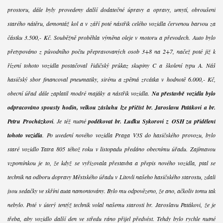
prostoru, dále byly provedeny další dodatečné úpravy a opravy, umytí, obroušení
starého nátěru, demontáž kol a v září poté nástřik celého vozidla červenou barvou za
částku 3.500,- Kč. Souběžně proběhla výměna oleje v motoru a převodech. Auto bylo
přetypováno z původního počtu přepravovaných osob 3+8 na 2+7, načež poté již k
řízení tohoto vozidla postačoval řidičský průkaz skupiny C a školení typu A. Náš
hasičský sbor financoval pneumatiky, sirénu a zpětná zrcátka v hodnotě 6.000,- Kč,
obecní úřad dále zaplatil modré majáky a nástřik vozidla.
Na přestavbě vozidla bylo
odpracováno spousty hodin, velkou zásluhu lze přičíst br. Jaroslavu Patákovi a br.
Petru Procházkovi
. Je též nutné
poděkovat br. Luďku Sykorovi z OSH za přidělení
tohoto vozidla
. Po uvedení nového vozidla Praga V3S do hasičského provozu, bylo
staré vozidlo Tatra 805 téhož roku v listopadu předáno obecnímu úřadu. Zajímavou
vzpomínkou je to, že když se vyřizovala přestavba a přepis nového vozidla, ptal se
technik na odboru dopravy Městského úřadu v Litovli našeho hasičského starostu, zdali
jsou sedačky ve skříni auta namontovány. Bylo mu odpovězeno, že ano, ačkoliv tomu tak
nebylo. Poté v úterý tentýž technik volal našemu starosti br. Jaroslavu Patákovi, že je
třeba, aby vozidlo další den ve středu ráno přijel předvést. Tehdy bylo rychle nutné