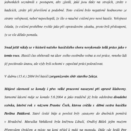
jednotkách seznámili s postupem, aby zjistili, jaké jsou tlaky na strojích, ztráty v
hadicích, ztráty při převýšení a podobně. Toto cvičení bylo negativně hodnoceno ze
strany veřejnosti, neboť nepochopili, že šlo o naučné cvičení pro nové hasiče. Veřejnost
čekala, že cvičení proběhne rychle jako při opravdovém zásahu, proto byli překvapeni,
že se vše dělalo pomalu.
Snad ještě nikdy se v historii našeho hasičského sboru nevykonalo tolik práce jako v
tomto roce.
Hasiči čas obětovali na úkor svého osobního volna a své práce, mnoho lidí
již pociťovalo únavu, ale vždy byli ochotni v započaté práci pokračovat.
V dubnu (15.4.) 2004 byl hasiči
zorganizován sběr starého železa
.
Májové slavnosti se konaly i přes velké pracovní nasazení při opravě klubovny
.
Samotné kácení máje se konalo 5.6.2004 a jako tradičně již byla odehrána
divadelní
scénka, letošní rok s názvem Praotec Čech, kterou cvičila s dětmi sestra hasička
Pavlína Patáková
. Staré české báje a pověsti byly zasazeny do dnešních poměrů
v Hradečné. Maruška Vaňáková byla kněžnou Libuší, Ondřej Bálek jejím mužem
Přemyslem Oráčem a místo na koni přijel k máji na mopedu. Dále zde hráli Petr