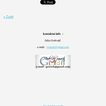
« Zpět
kontaktní info :
Jirka Gottvald
e-mail:
gotisek@gmail.com
Hradečské paměti