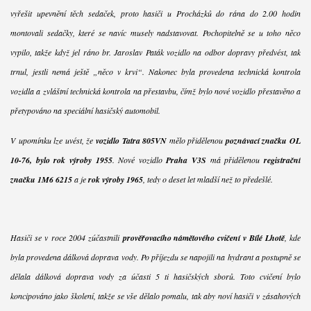
vyřešit upevnění těch sedaček, proto hasiči u Procházků do rána do 2.00 hodin
montovali sedačky, které se navíc musely nadstavovat. Pochopitelně se u toho něco
vypilo, takže když jel ráno br. Jaroslav Paták vozidlo na odbor dopravy předvést, tak
trnul, jestli nemá ještě „něco v krvi“. Nakonec byla provedena technická kontrola
vozidla a zvláštní technická kontrola na přestavbu, čímž bylo nové vozidlo přestavěno a
přetypováno na speciální hasičský automobil.
V upomínku lze uvést, že
vozidlo Tatra 805VN
mělo přidělenou
poznávací značku OL
10-76, bylo rok výroby 1955
. Nové vozidlo
Praha V3S
má přidělenou
registrační
značku 1M6 6215
a je
rok výroby 1965
, tedy o deset let mladší než to předešlé.
Hasiči se v roce 2004 zúčastnili
prověřovacího námětového cvičení v Bílé Lhotě
, kde
byla provedena dálková doprava vody. Po příjezdu se napojili na hydrant a postupně se
dělala dálková doprava vody za účasti 5 ti hasičských sborů. Toto cvičení bylo
koncipováno jako školení, takže se vše dělalo pomalu, tak aby noví hasiči v zásahových