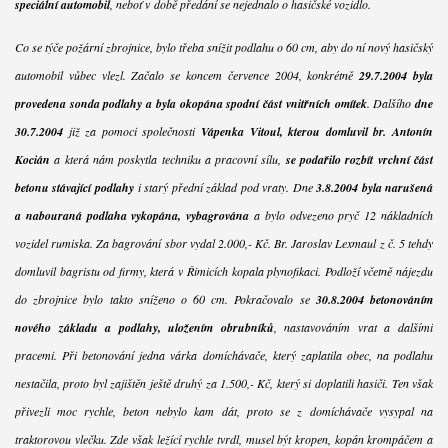
speciální automobil
, neboť v době předání se nejednalo o hasičské vozidlo.
Co se týče požární zbrojnice, bylo třeba snížit podlahu o 60 cm, aby do ní nový hasičský
automobil vůbec vlezl. Začalo se koncem července 2004, konkrétně
29.7.2004 byla
provedena sonda podlahy a byla okopána spodní část vnitřních omítek
. Dalšího
dne
30.7.2004
již za pomoci společnosti
Vápenka Vitoul, kterou domluvil br. Antonín
Kocián
a která nám poskytla techniku a pracovní sílu,
se podařilo rozbít vrchní část
betonu stávající podlahy
i starý přední základ pod vraty. Dne
3.8.2004 byla narušená
a nabouraná podlaha vykopána, vybagrována
a bylo odvezeno pryč 12 nákladních
vozidel rumiska. Za bagrování sbor vydal 2.000,- Kč. Br. Jaroslav Lexmaul z č. 5 tehdy
domluvil bagristu od firmy, která v Řimicích kopala plynofikaci. Podloží včetně nájezdu
do zbrojnice bylo takto sníženo o 60 cm. Pokračovalo se
30.8.2004 betonováním
nového základu a podlahy, uložením obrubníků
, nastavováním vrat a dalšími
pracemi. Při betonování jedna várka domíchávače, který zaplatila obec, na podlahu
nestačila, proto byl zajištěn ještě druhý za 1.500,- Kč, který si doplatili hasiči. Ten však
přivezli moc rychle, beton nebylo kam dát, proto se z domíchávače vysypal na
traktorovou vlečku. Zde však ležící rychle tvrdl, musel být kropen, kopán krompáčem a