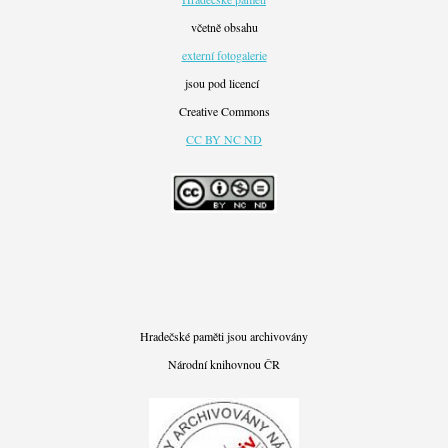
včetně obsahu
externí fotogalerie
jsou pod licencí
Creative Commons
CC BY NC ND
Hradečské paměti jsou archivovány
Národní knihovnou ČR