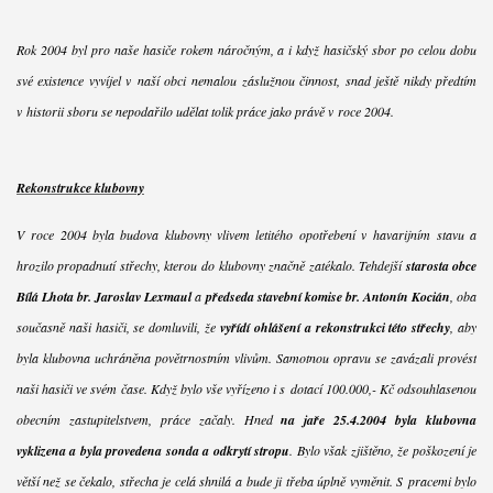
Rok 2004 byl pro naše hasiče rokem náročným, a i když hasičský sbor po celou dobu
své existence vyvíjel v naší obci nemalou záslužnou činnost, snad ještě nikdy předtím
v historii sboru se nepodařilo udělat tolik práce jako právě v roce 2004.
Rekonstrukce klubovny
V roce 2004 byla budova klubovny vlivem letitého opotřebení v havarijním stavu a
hrozilo propadnutí střechy, kterou do klubovny značně zatékalo. Tehdejší
starosta obce
Bílá Lhota br. Jaroslav Lexmaul
a
předseda stavební komise br. Antonín Kocián
, oba
současně naši hasiči, se domluvili, že
vyřídí ohlášení a rekonstrukci této střechy
, aby
byla klubovna uchráněna povětrnostním vlivům. Samotnou opravu se zavázali provést
naši hasiči ve svém čase. Když bylo vše vyřízeno i s dotací 100.000,- Kč odsouhlasenou
obecním zastupitelstvem, práce začaly. Hned
na jaře 25.4.2004 byla klubovna
vyklizena a byla provedena sonda a odkrytí stropu
. Bylo však zjištěno, že poškození je
větší než se čekalo, střecha je celá shnilá a bude ji třeba úplně vyměnit. S pracemi bylo