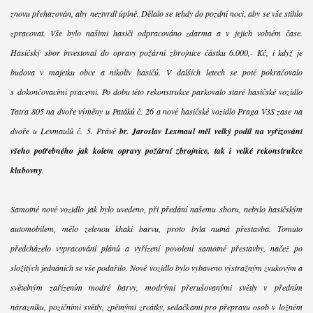
znovu přehazován, aby neztvrdl úplně. Dělalo se tehdy do pozdní noci, aby se vše stihlo
zpracovat. Vše bylo našimi hasiči odpracováno zdarma a v jejich volném čase.
Hasičský sbor investoval do opravy požární zbrojnice částku 6.000,- Kč, i když je
budova v majetku obce a nikoliv hasičů. V dalších letech se poté pokračovalo
s dokončovacími pracemi. Po dobu této rekonstrukce parkovalo staré hasičské vozidlo
Tatra 805 na dvoře výměny u Patáků č. 26 a nové hasičské vozidlo Praga V3S zase na
dvoře u Lexmaulů č. 5. Právě
br. Jaroslav Lexmaul měl velký podíl na vyřizování
všeho potřebného jak kolem opravy požární zbrojnice, tak i velké rekonstrukce
klubovny
.
Samotné nové vozidlo jak bylo uvedeno, při předání našemu sboru, nebylo hasičským
automobilem, mělo zelenou khaki barvu, proto byla nutná přestavba. Tomuto
předcházelo vypracování plánů a vyřízení povolení samotné přestavby, načež po
složitých jednáních se vše podařilo. Nové vozidlo bylo vybaveno výstražným zvukovým a
světelným zařízením modré barvy, modrými přerušovanými světly v předním
nárazníku, pozičními světly, zpětnými zrcátky, sedačkami pro přepravu osob v ložném