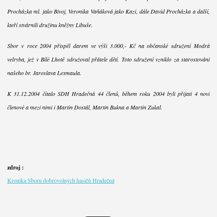
Procházka ml. jako Bivoj, Veronika Vaňáková jako Kazi, dále David Procházka a další,
kteří stvárnili družinu kněžny Libuše.
Sbor v roce 2004 přispěl darem ve výši 3.000,- Kč na občanské sdružení Modrá
velryba, jež v Bílé Lhotě sdružoval přátele dětí. Toto sdružení vzniklo za starostování
našeho br. Jaroslava Lexmaula.
K 31.12.2004 čítalo SDH Hradečná 44 členů, během roku 2004 byli přijati 4 noví
členové a mezi nimi i Martin Dostál, Martin Bukna a Martin Zukal.
zdroj :
Kronika Sboru dobrovolných hasičů Hradečná