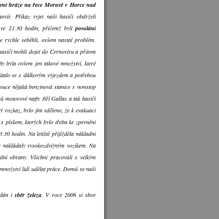
tržení hráze na řece Moravě v Horce nad
ír. Příkaz vyjet naši hasiči obdrželi
ve 21.30 hodin, přičemž byli
povoláni
se rychle seběhli, ovšem nastal problém.
hasiči mohli dojet do Černovíru a přitom
ty byla ovšem jen takové množství, které
očítalo se s dálkovým výjezdem a potřebou
mouce nějaká benzinová stanice s nonstop
 motorové nafty Jiří Gallas a tak hasiči
 rozkaz, bylo jim sděleno, že k evakuaci
ů s pískem, kterých bylo třeba ke zpevnění
3.30 hodin. Na letiště přijížděla nákladní
 se nakládaly vysokozdvižným vozíkem. Na
ilní obrany. Všichni pracovali s velkým
 množství lidí udělat práce. Domů se naši
ádán i
sběr železa
. V roce 2006 si sbor