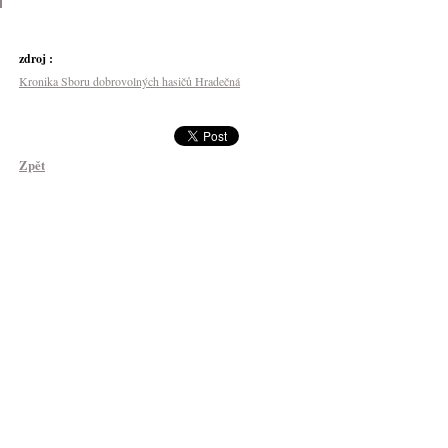
zdroj :
Kronika Sboru dobrovolných hasičů Hradečná
Zpět