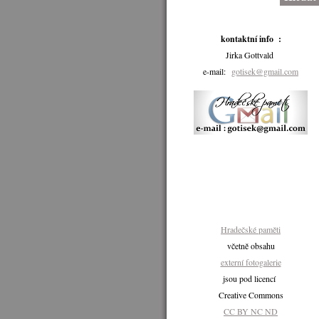
kontaktní info :
Jirka Gottvald
e-mail:
gotisek@gmail.com
Hradečské paměti
včetně obsahu
externí fotogalerie
jsou pod licencí
Creative Commons
CC BY NC ND