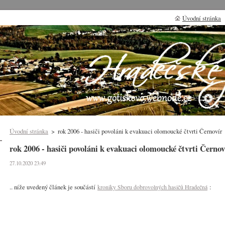
Úvodní stránka
Úvodní stránka
>
rok 2006 - hasiči povoláni k evakuaci olomoucké čtvrti Černovír
rok 2006 - hasiči povoláni k evakuaci olomoucké čtvrti Černov
27.10.2020 23:49
.. níže uvedený článek je součástí
:
kroniky Sboru dobrovolných hasičů Hradečná