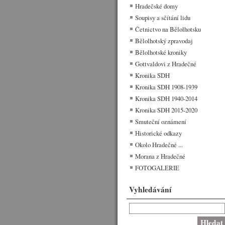
Hradečské domy
Soupisy a sčítání lidu
Četnictvo na Bělolhotsku
Bělolhotský zpravodaj
Bělolhotské kroniky
Gottvaldovi z Hradečné
Kronika SDH
Kronika SDH 1908-1939
Kronika SDH 1940-2014
Kronika SDH 2015-2020
Smuteční oznámení
Historické odkazy
Okolo Hradečné ...
Morana z Hradečné
FOTOGALERIE
Vyhledávání