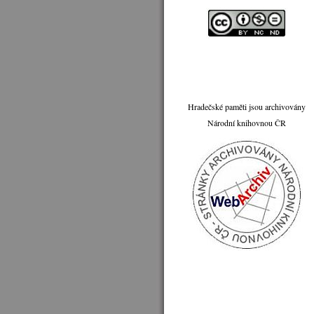
Hradečské paměti jsou archivovány
Národní knihovnou ČR