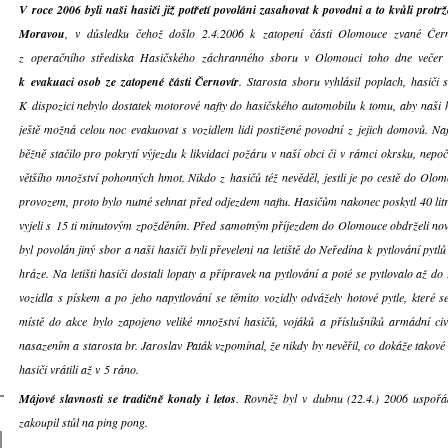
V roce 2006 byli naši hasiči již potřetí povoláni zasahovat k povodni a to kvůli pro
Moravou
, v důsledku čehož došlo 2.4.2006 k zatopení části Olomouce zvané Černov
z operačního střediska Hasičského záchranného sboru v Olomouci toho dne večer 
k evakuaci osob ze zatopené části Černovír
. Starosta sboru vyhlásil poplach, hasiči 
K dispozici nebylo dostatek motorové nafty do hasičského automobilu k tomu, aby naši 
ještě možná celou noc evakuovat s vozidlem lidi postižené povodní z jejich domovů. Naf
běžně stačilo pro pokrytí výjezdu k likvidaci požáru v naší obci či v rámci okrsku, nep
většího množství pohonných hmot. Nikdo z hasičů též nevěděl, jestli je po cestě do Olo
provozem, proto bylo nutné sehnat před odjezdem naftu. Hasičům nakonec poskytl 40 litrů
vyjeli s 15 ti minutovým zpožděním. Před samotným příjezdem do Olomouce obdrželi nový
byl povolán jiný sbor a naši hasiči byli převeleni na letiště do Neředína k pytlování pytl
hráze. Na letišti hasiči dostali lopaty a přípravek na pytlování a poté se pytlovalo až do 
vozidla s pískem a po jeho napytlování se těmito vozidly odvážely hotové pytle, které
místě do akce bylo zapojeno veliké množství hasičů, vojáků a příslušníků armádní civ
nasazením a starosta br. Jaroslav Paták vzpomínal, že nikdy by nevěřil, co dokáže takové
hasiči vrátili až v 5 ráno.
Májové slavnosti se tradičně konaly i letos
. Rovněž byl v dubnu (22.4.) 2006 uspoř
zakoupil stůl na ping pong.