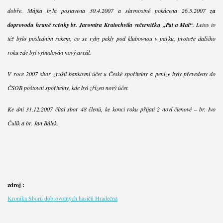
dobře. Májka byla postavena 30.4.2007 a slavnostně pokácena 26.5.2007
za
doprovodu hrané scénky br. Jaromíra Kratochvíla večerníčku „Pat a Mat“
. Letos to
též bylo posledním rokem, co se ryby pekly pod klubovnou v parku, protože dalšího
roku zde byl vybudován nový areál.
V roce 2007 sbor zrušil bankovní účet u České spořitelny a peníze byly převedeny do
ČSOB poštovní spořitelny, kde byl zřízen nový účet.
Ke dni 31.12.2007 čítal sbor 48 členů, ke konci roku přijati 2 noví členové – br. Ivo
Čulík a br. Jan Bálek.
zdroj :
Kronika Sboru dobrovolných hasičů Hradečná