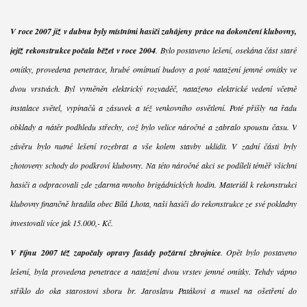
V roce 2007 již v dubnu byly místními hasiči zahájeny práce na dokončení klubovny,
jejíž rekonstrukce počala běžet v roce 2004
. Bylo postaveno lešení, osekána část staré
omítky, provedena penetrace, hrubé omítnutí budovy a poté natažení jemné omítky ve
dvou vrstvách. Byl vyměněn elektrický rozvaděč, nataženo elektrické vedení včetně
instalace světel, vypínačů a zásuvek a též venkovního osvětlení. Poté přišly na řadu
obklady a nátěr podhledu střechy, což bylo velice náročné a zabralo spoustu času. V
závěru bylo nutné lešení rozebrat a vše kolem stavby uklidit. V zadní části byly
zhotoveny schody do podkroví klubovny. Na této náročné akci se podíleli téměř všichni
hasiči a odpracovali zde zdarma mnoho brigádnických hodin. Materiál k rekonstrukci
klubovny finančně hradila obec Bílá Lhota, naši hasiči do rekonstrukce ze své pokladny
investovali více jak 15.000,- Kč.
V říjnu 2007 též započaly opravy fasády požární zbrojnice
. Opět bylo postaveno
lešení, byla provedena penetrace a natažení dvou vrstev jemné omítky. Tehdy vápno
stříklo do oka starostovi sboru br. Jaroslavu Patákovi a musel na ošetření do