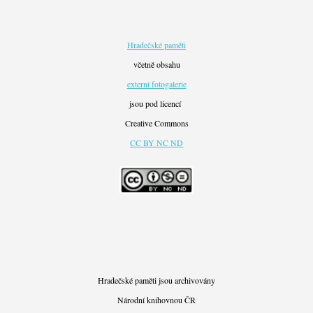
Hradečské paměti
včetně obsahu
externí fotogalerie
jsou pod licencí
Creative Commons
CC BY NC ND
Hradečské paměti jsou archivovány
Národní knihovnou ČR