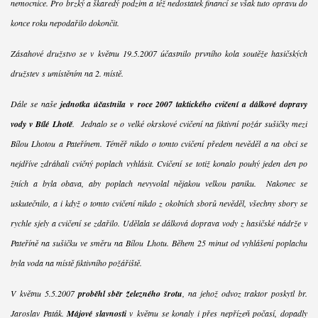
nemocnice. Pro brzký a škaredý podzim a též nedostatek financí se však tuto opravu do
konce roku nepodařilo dokončit.
Zásahové družstvo se v květnu 19.5.2007 účastnilo prvního kola soutěže hasičských
družstev s umístěním na 2. místě.
Dále se naše
jednotka účastnila v roce 2007 taktického cvičení a dálkové dopravy
vody v Bílé Lhotě
. Jednalo se o velké okrskové cvičení na fiktivní požár sušičky mezi
Bílou Lhotou a Pateřínem. Téměř nikdo o tomto cvičení předem nevěděl a na obci se
nejdříve zdráhali cvičný poplach vyhlásit. Cvičení se totiž konalo pouhý jeden den po
žních a byla obava, aby poplach nevyvolal nějakou velkou paniku. Nakonec se
uskutečnilo, a i když o tomto cvičení nikdo z okolních sborů nevěděl, všechny sbory se
rychle sjely a cvičení se zdařilo. Udělala se dálková doprava vody z hasičské nádrže v
Pateříně na sušičku ve směru na Bílou Lhotu. Během 25 minut od vyhlášení poplachu
byla voda na místě fiktivního požářiště.
V květnu 5.5.2007
proběhl sběr železného šrotu
, na jehož odvoz traktor poskytl br.
Jaroslav Paták.
Májové slavnosti
v květnu se konaly i přes nepřízeň počasí, dopadly