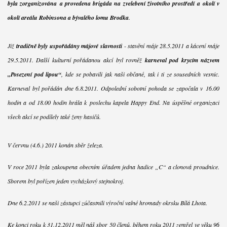
byla zorganizována a provedena brigáda na zvelebení životního prostředí a okolí v
okolí areálu Robinsona a bývalého lomu Brodka
.
Již
tradičně byly uspořádány májové slavnosti
- stavění máje 28.5.2011 a kácení máje
29.5.2011. Další kulturní pořádanou akcí byl rovněž
karneval pod krycím názvem
„Posezení pod lipou“
, kde se pobavili jak naši občané, tak i ti ze sousedních vesnic.
Karneval byl pořádán dne 6.8.2011. Odpolední sobotní pohoda se započala v 16.00
hodin a od 18.00 hodin hrála k poslechu kapela Happy End. Na úspěšné organizaci
všech akcí se podílely také ženy hasičů.
V červnu (4.6.) 2011 konán sběr železa.
V roce 2011 byla zakoupena obecním úřadem jedna hadice „C“ a clonová proudnice.
Sborem byl pořízen jeden vycházkový stejnokroj.
Dne 6.2.2011 se naši zástupci zúčastnili výroční valné hromady okrsku Bílá Lhota.
Ke konci roku k 31.12.2011 měl náš sbor 50 členů, během roku 2011 zemřel ve věku 96