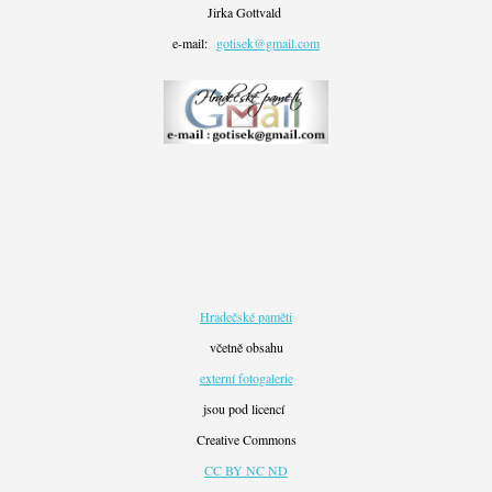
Jirka Gottvald
e-mail:
gotisek@gmail.com
Hradečské paměti
včetně obsahu
externí fotogalerie
jsou pod licencí
Creative Commons
CC BY NC ND