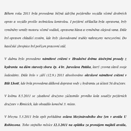
Během roku 2011 byla provedena běžná údržba požárního vozidla včetně drobných
oprav a vozidlo prošlo technickou kontrolou. I požární stříkačka byla opravena, byly
vyměněny ventily motoru včetně vodítek, opravena hlava a vyměněna olejová vana. Dále
byl opraven chladící systém, kde byly zkorodované trubky nahrazeny nerezovými. Do
hasičské zbrojnice byl pořízen pracovní stůl.
V dubnu bylo provedeno
námětové cvičení v Hradečné dvěma útočnými proudy z
hydrantu na dům starosty sboru čp. 4 br. Jaroslava Patáka
, který zrovna slavil svoje
šedesátiny. Dále bylo v září (12.9.) 2011 absolvováno
okrskové námětové cvičení v
Bílé Lhotě
, kde byla provedena dálková doprava vody z hydrantu za účasti 5ti družstev.
V květnu 8.5.2011 se zásahové družstvo zúčastnilo prvního kola soutěže požárních
družstev v Řimicích, kde obsadilo konečné 3. místo.
V březnu 5.3.2011 byla opět pořádána
oslava Mezinárodního dne žen v areálu U
Robinsona
. Toho stejného měsíce
12.3.2011 na oplátku za pronájem majiteli areálu,