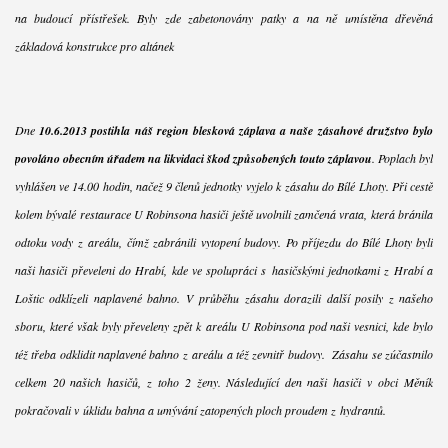
na budoucí přístřešek. Byly zde zabetonovány patky a na ně umístěna dřevěná
základová konstrukce pro altánek
Dne
10.6.2013 postihla náš region blesková záplava a naše zásahové družstvo bylo
povoláno obecním úřadem na likvidaci škod způsobených touto záplavou
. Poplach byl
vyhlášen ve 14.00 hodin, načež 9 členů jednotky vyjelo k zásahu do Bílé Lhoty. Při cestě
kolem bývalé restaurace U Robinsona hasiči ještě uvolnili zamčená vrata, která bránila
odtoku vody z areálu, čímž zabránili vytopení budovy. Po příjezdu do Bílé Lhoty byli
naši hasiči převeleni do Hrabí, kde ve spolupráci s hasičskými jednotkami z Hrabí a
Loštic odklízeli naplavené bahno. V průběhu zásahu dorazili další posily z našeho
sboru, které však byly převeleny zpět k areálu U Robinsona pod naši vesnici, kde bylo
též třeba odklidit naplavené bahno z areálu a též zevnitř budovy. Zásahu se zúčastnilo
celkem 20 našich hasičů, z toho 2 ženy. Následující den naši hasiči v obci Měník
pokračovali v úklidu bahna a umývání zatopených ploch proudem z hydrantů.