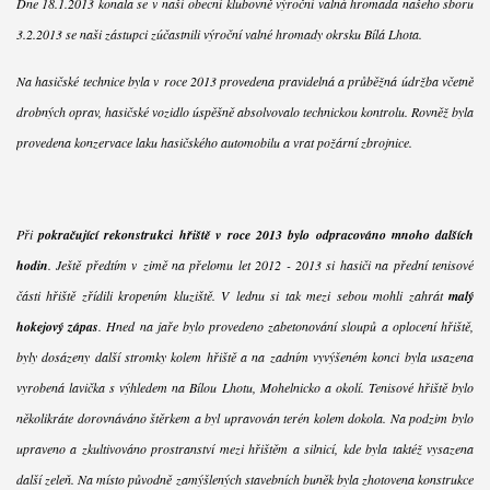
Dne 18.1.2013 konala se v naší obecní klubovně výroční valná hromada našeho sboru
3.2.2013 se naši zástupci zúčastnili výroční valné hromady okrsku Bílá Lhota.
Na hasičské technice byla v roce 2013 provedena pravidelná a průběžná údržba včetně
drobných oprav, hasičské vozidlo úspěšně absolvovalo technickou kontrolu. Rovněž byla
provedena konzervace laku hasičského automobilu a vrat požární zbrojnice.
Při
pokračující rekonstrukci hřiště v roce 2013 bylo odpracováno mnoho dalších
hodin
. Ještě předtím v zimě na přelomu let 2012 - 2013 si hasiči na přední tenisové
části hřiště zřídili kropením kluziště. V lednu si tak mezi sebou mohli zahrát
malý
hokejový zápas
. Hned na jaře bylo provedeno zabetonování sloupů a oplocení hřiště,
byly dosázeny další stromky kolem hřiště a na zadním vyvýšeném konci byla usazena
vyrobená lavička s výhledem na Bílou Lhotu, Mohelnicko a okolí. Tenisové hřiště bylo
několikráte dorovnáváno štěrkem a byl upravován terén kolem dokola. Na podzim bylo
upraveno a zkultivováno prostranství mezi hřištěm a silnicí, kde byla taktéž vysazena
další zeleň. Na místo původně zamýšlených stavebních buněk byla zhotovena konstrukce