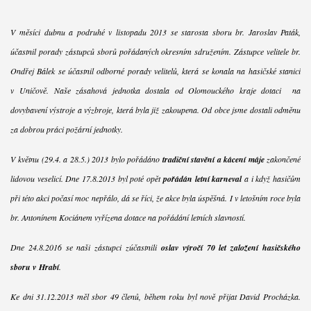
V měsíci dubnu a podruhé v listopadu 2013 se starosta sboru br. Jaroslav Paták,
účastnil porady zástupců sborů pořádaných okresním sdružením. Zástupce velitele br.
Ondřej Bálek se účastnil odborné porady velitelů, která se konala na hasičské stanici
v Uničově. Naše zásahová jednotka dostala od Olomouckého kraje dotaci na
dovybavení výstroje a výzbroje, která byla již zakoupena. Od obce jsme dostali odměnu
za dobrou práci požární jednotky.
V květnu (29.4. a 28.5.) 2013 bylo pořádáno
tradiční stavění a kácení máje
zakončené
lidovou veselicí. Dne 17.8.2013 byl poté opět
pořádán letní karneval
a i když hasičům
při této akci počasí moc nepřálo, dá se říci, že akce byla úspěšná. I v letošním roce byla
br. Antonínem Kociánem vyřízena dotace na pořádání letních slavností.
Dne 24.8.2016 se naši zástupci zúčastnili
oslav výročí 70 let založení hasičského
sboru v Hrabí
.
Ke dni 31.12.2013 měl sbor 49 členů, během roku byl nově přijat David Procházka.