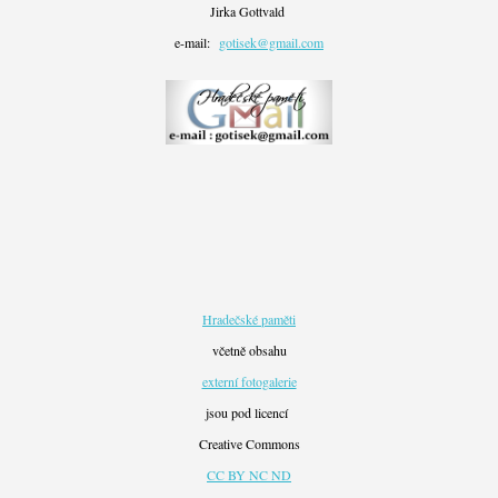
Jirka Gottvald
e-mail:
gotisek@gmail.com
Hradečské paměti
včetně obsahu
externí fotogalerie
jsou pod licencí
Creative Commons
CC BY NC ND