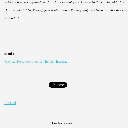
Během tohoto roku zemřeli br. Jaroslav Lexmaul z čp. 17 ve věku 72 let a br. Miloslav
Hapl ve věku 77 let. Rovněž zemřel občan Emil Kanász, jenž byl členem našeho sboru
v minulosti.
zdroj :
Kronika Sboru dobrovolných hasičů Hradečná
« Zpět
kontaktní info :