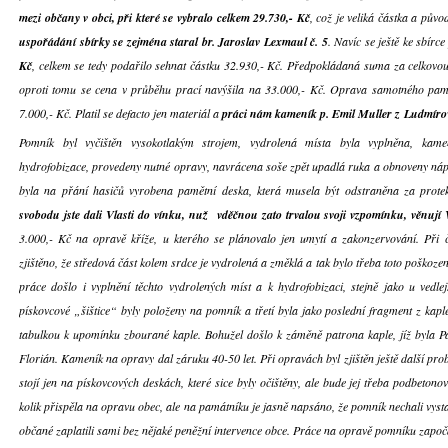
mezi občany v obci, při které se vybralo celkem 29.730,- Kč
, což je veliká částka a pův
uspořádání sbírky se zejména staral br. Jaroslav Lexmaul č. 5
. Navíc se ještě ke sbírc
Kč
, celkem se tedy podařilo sehnat částku 32.930,- Kč. Předpokládaná suma za celkovo
oproti tomu se cena v průběhu prací navýšila na 33.000,- Kč. Oprava samotného pamá
7.000,- Kč. Platil se defacto jen materiál a
práci nám kameník p. Emil Muller z Ludmír
Pomník byl vyčištěn vysokotlakým strojem, vydrolená místa byla vyplněna, kam
hydrofobizace, provedeny nutné opravy, navrácena soše zpět upadlá ruka a obnoveny náp
byla na přání hasičů vyrobena pamětní deska, která musela být odstraněna za prot
svobodu jste dali Vlasti do vínku, nuž vděčnou zato trvalou svoji vzpomínku, věnují
3.000,- Kč na opravě kříže, u kterého se plánovalo jen umytí a zakonzervování. Při 
zjištěno, že středová část kolem srdce je vydrolená a změklá a tak bylo třeba toto poškoz
práce došlo i vyplnění těchto vydrolených míst a k hydrofobizaci, stejně jako u vedl
pískovcové „šištice“ byly položeny na pomník a třetí byla jako poslední fragment z kap
tabulkou k upomínku zbourané kaple. Bohužel došlo k záměně patrona kaple, jíž byla Pa
Florián. Kameník na opravy dal záruku 40-50 let. Při opravách byl zjištěn ještě další pro
stojí jen na pískovcových deskách, které sice byly očištěny, ale bude jej třeba podbetonova
kolik přispěla na opravu obec, ale na památníku je jasně napsáno, že pomník nechali vystav
občané zaplatili sami bez nějaké peněžní intervence obce. Práce na opravě pomníku započ