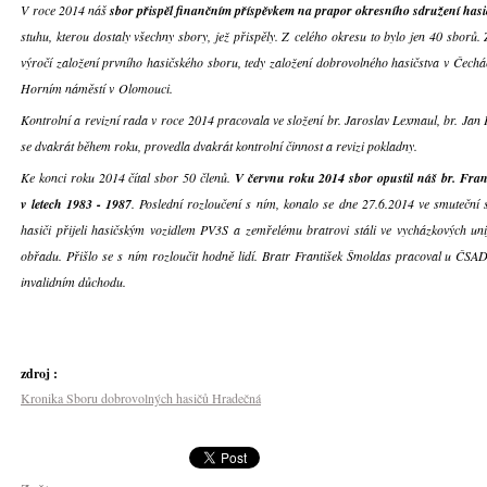
V roce 2014 náš
sbor přispěl finančním příspěvkem na prapor okresního sdružení ha
stuhu, kterou dostaly všechny sbory, jež přispěly. Z celého okresu to bylo jen 40 sborů
výročí založení prvního hasičského sboru, tedy založení dobrovolného hasičstva v Čech
Horním náměstí v Olomouci.
Kontrolní a revizní rada v roce 2014 pracovala ve složení br. Jaroslav Lexmaul, br. Jan
se dvakrát během roku, provedla dvakrát kontrolní činnost a revizi pokladny.
Ke konci roku 2014 čítal sbor 50 členů.
V červnu roku 2014 sbor opustil náš br. Fran
v letech 1983 - 1987
. Poslední rozloučení s ním, konalo se dne 27.6.2014 ve smuteční s
hasiči přijeli hasičským vozidlem PV3S a zemřelému bratrovi stáli ve vycházkových u
obřadu. Přišlo se s ním rozloučit hodně lidí. Bratr František Šmoldas pracoval u ČSAD,
invalidním důchodu.
zdroj :
Kronika Sboru dobrovolných hasičů Hradečná