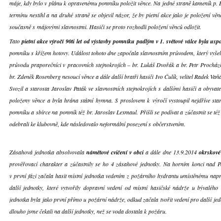
máje, kdy bylo v plánu k opravenému pomníku položit věnce. Na jedné straně kameník p.
termínu nestihl a na druhé straně se objevil názor, že by pietní akce jako je položení 
současně s májovými slavnostmi. Hasiči se proto rozhodli položení věnců odložit.
Tato
pietní akce výročí 90ti let od výstavby pomníku padlým v 1. světové válce byla us
pomníku s křížem hotovy. Událost tohoto dne započala slavnostním průvodem, který vyšel 
průvodu praporečníci v pracovních stejnokrojích – br. Lukáš Dvořák a br. Petr Procházka
br. Zdeněk Rosenberg nesoucí věnce a dále další bratři hasiči Ivo Čulík, velitel Radek Vaň
Svozil a starosta Jaroslav Paták ve slavnostních stejnokrojích s dalšími hasiči a obyva
položeny věnce a byla hrána státní hymna. S proslovem k výročí vystoupil nejdříve sta
pomníku a sbírce na pomník též br. Jaroslav Lexmaul. Přišli se podívat a zúčastnit se té
odebrali ke klubovně, kde následovalo neformální posezení s občerstvením.
Zásahová jednotka absolvovala
námětové cvičení v obci
a dále dne 13.9.2014
okrskové
prověřovací charakter a zúčastnily se ho 4 zásahové jednotky. Na horním konci nad Pa
v první fázi začala hasit místní jednotka vedením z požárního hydrantu umístěnému napro
další jednotky, které vytvořily dopravní vedení od místní hasičské nádrže u bývalého
jednotka byla jako první přímo u požární nádrže, odkud začala tvořit vedení pro další je
dlouho jsme čekali na další jednotky, než se voda dostala k požáru.