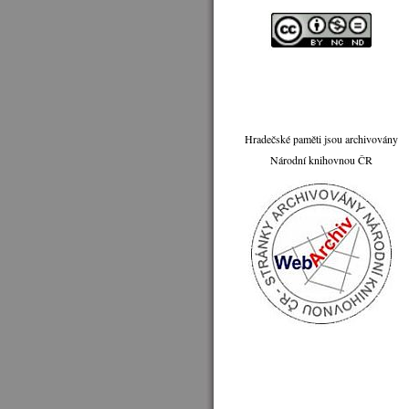
Hradečské paměti jsou archivovány
Národní knihovnou ČR