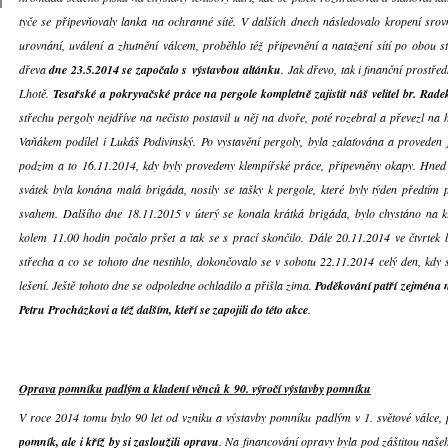
tyče se připevňovaly lanka na ochranné sítě. V dalších dnech následovalo kropení srov
urovnání, uválení a zhutnění válcem, proběhlo též připevnění a natažení sítí po obou s
dřeva
dne 23.5.2014 se započalo s výstavbou altánku
. Jak dřevo, tak i finanční prostře
Lhotě.
Tesařské a pokryvačské práce na pergole kompletně zajistit náš velitel br. Rad
střechu pergoly nejdříve na nečisto postavil u něj na dvoře, poté rozebral a převezl na
Vaňákem podílel i Lukáš Podivinský. Po vystavění pergoly, byla zalaťována a proveden j
podzim a to 16.11.2014, kdy byly provedeny klempířské práce, připevněny okapy. Hned 
svátek byla konána malá brigáda, nosily se tašky k pergole, které byly týden předtím 
svahem. Dalšího dne 18.11.2015 v úterý se konala krátká brigáda, bylo chystáno na k
kolem 11.00 hodin počalo pršet a tak se s prací skončilo. Dále 20.11.2014 ve čtvrtek 
střecha a co se tohoto dne nestihlo, dokončovalo se v sobotu 22.11.2014 celý den, kdy 
lešení. Ještě tohoto dne se odpoledne ochladilo a přišla zima.
Poděkování patří zejména n
Petru Procházkovi a též dalším, kteří se zapojili do této akce
.
Oprava pomníku padlým a kladení věnců k 90. výročí výstavby pomníku
V roce 2014 tomu bylo 90 let od vzniku a výstavby pomníku padlým v 1. světové válce,
pomník, ale i kříž by si zasloužili opravu
. Na financování opravy byla pod záštitou naš