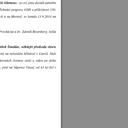
sičů Olomouc
, za což jsme dostali pamětní
. Žehnání praporu OSH u příležitosti 150.
ách a na Moravě, se konalo 13.9.2014 na
 Procházka a br. Zdeněk Rosenberg. Sešla
tišek Šmoldas, někdejší předseda sboru
íni na městském hřbitově v Litovli. Naši
niformách čestnou stráž u rakve po dobu
 poté na Vápence Vitoul, od 43 let byl v