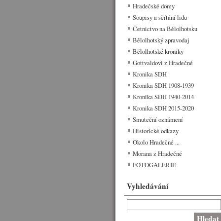
Hradečské domy
Soupisy a sčítání lidu
Četnictvo na Bělolhotsku
Bělolhotský zpravodaj
Bělolhotské kroniky
Gottvaldovi z Hradečné
Kronika SDH
Kronika SDH 1908-1939
Kronika SDH 1940-2014
Kronika SDH 2015-2020
Smuteční oznámení
Historické odkazy
Okolo Hradečné ...
Morana z Hradečné
FOTOGALERIE
Vyhledávání