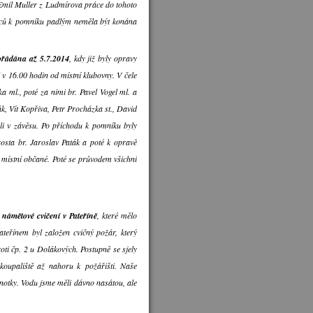
 Emil Muller z Ludmírova práce do tohoto
věnců k pomníku padlým neměla být konána
pořádána až 5.7.2014
, kdy již byly opravy
v 16.00 hodin od místní klubovny. V čele
 ml., poté za nimi br. Pavel Vogel ml. a
ák, Vít Kopřiva, Petr Procházka st., David
teli v závěsu. Po příchodu k pomníku byly
rosta br. Jaroslav Paták a poté k opravě
ž místní občané. Poté se průvodem všichni
 námětové cvičení v Pateříně
, které mělo
teřínem byl založen cvičný požár, který
ti čp. 2 u Dolákových. Postupně se sjely
 koupaliště až nahoru k požářišti. Naše
dnotky. Vodu jsme měli dávno nasátou, ale