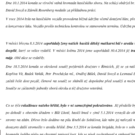
Dne 10.1.2014 konala se výroční valná hromada hasičského sboru. Na schůzi obdržel br. 
David Svozil a Zdeněk Rosenberg medaile za příkladnou práci.
V roce 2014 byla na hasičském vozidle provedena běžná údržba včetně dotažení hlav, přet
a konzervace laku. Vozidlo prošlo technickou kontrolou ve stanoveném termínu. Údržba pr
V měsíci březnu 8.3.2014 u
spořádaly ženy našich hasičů dětský maškarní bál v areál
dospělé
, který se velice vydařil. V měsíci květnu 2014 jsme uspořádali 30.4.2014 již
tr
máje
. Obě akce se vydařily.
Dne 18.5.2014 konala se okrsková soutěž požárních družstev v Řimicích, jíž se za naše
Kopřiva Vít, Radek Vaňák, Petr Procházka ml., Ondřej Bálek, David Svozil a Lexmaul D
začali řešit dost pozdě, členové na soutěž se sháněli až dopoledne před soutěží a možn
Soutěže se zúčastnily jednotky sborů okrsku a též družstvo veteránů.
Co se týče
rekultivace našeho hřiště, bylo v ní samozřejmě pokračováno
. Již předešle 
po dohodě s obecním úřadem v Bílé Lhotě, hasiči hned v zimě 5.1.2014 vyrazili do ob
stromy na altán. Dřevo bylo dodáno na pilu Knebl do Sobáčova, kde nám jej nařezali 
dosazeny další stromečky v areálu hřiště. Dne 3.5.2014 se konala brigáda, bylo to v sob
hromada šedého písku na chystaný tenisový kurt, kde se písek rozhraboval a stahoval latí