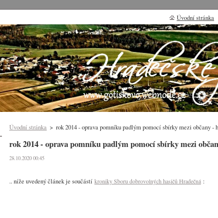
Úvodní stránka
Úvodní stránka
>
rok 2014 - oprava pomníku padlým pomocí sbírky mezi občany - h
rok 2014 - oprava pomníku padlým pomocí sbírky mezi občany
28.10.2020 00:45
.. níže uvedený článek je součástí
:
kroniky Sboru dobrovolných hasičů Hradečná