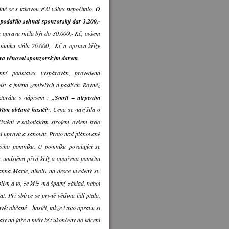
odně se s takovou výši vůbec nepočítalo.
O
e
podařilo sehnat sponzorský dar 3.200,-
u opravu měla být do 30.000,- Kč, ovšem
tníku stála 26.000,- Kč a oprava kříže
ova věnoval sponzorským darem
.
enný podstavec vyspárován, provedena
isy a jména zemřelých a padlých. Rovněž
ektorátu s nápisem :
„Smrtí – utrpením
 Vám občané hasiči“
. Cena se navýšila o
čistění vysokotlakým strojem ovšem bylo
ení upravit a sanovat. Proto nad plánované
ejšího pomníku. U pomníku povalující se
le umístěna před kříž a opatřena pamětní
nna Marie, nikoliv na desce uvedený sv.
blém a to, že kříž má špatný základ, neboť
t. Při sbírce se prvně většina lidí ptala,
ět občané - hasiči, takže i tuto opravu si
aly na jaře a měly být ukončeny do kácení