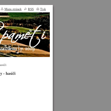
Mapa stránek
RSS
Tisk
asiči
 - hasiči