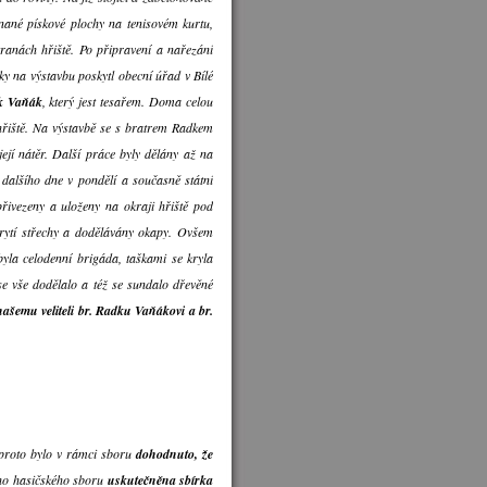
nané pískové plochy na tenisovém kurtu,
tranách hřiště. Po připravení a nařezání
dky na výstavbu poskytl obecní úřad v Bílé
ek Vaňák
, který jest tesařem. Doma celou
 hřiště. Na výstavbě se s bratrem Radkem
ejí nátěr. Další práce byly dělány až na
dalšího dne v pondělí a současně státní
přivezeny a uloženy na okraji hřiště pod
rytí střechy a dodělávány okapy. Ovšem
byla celodenní brigáda, taškami se kryla
se vše dodělalo a též se sundalo dřevěné
ašemu veliteli br. Radku Vaňákovi a br.
 proto bylo v rámci sboru
dohodnuto, že
eho hasičského sboru
uskutečněna sbírka