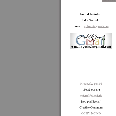
kontaktní info :
Jirka Gottvald
e-mail:
gotisek@gmail.com
Hradečské paměti
včetně obsahu
externí fotogalerie
jsou pod licencí
Creative Commons
CC BY NC ND