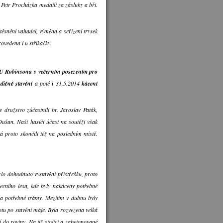
Petr Procházka medaili za zásluhy a bři.
ěsnění vahadel, výměna a seřízení trysek
ovedena i u stříkačky.
u U Robinsona s večerním posezením pro
adičně stavění
a poté
i
31.5.2014
kácení
 družstvo zúčastnili br. Jaroslav Paták,
ušan. Naši hasiči účast na soutěži však
á proto skončili též na posledním místě.
bylo dohodnuto vystavění přístřešku, proto
ecního lesa, kde byly nakáceny potřebné
na potřebné trámy. Mezitím v dubnu byly
otu po stavění máje. Byla rozvezena velká
 do roviny. Na již stojící a zabetonované