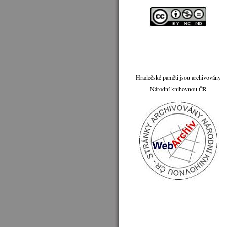
Hradečské paměti jsou archivovány
Národní knihovnou ČR