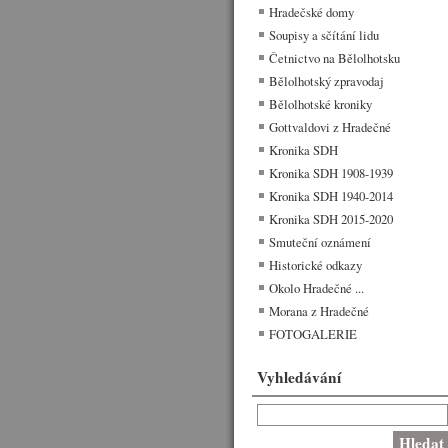
Hradečské domy
Soupisy a sčítání lidu
Četnictvo na Bělolhotsku
Bělolhotský zpravodaj
Bělolhotské kroniky
Gottvaldovi z Hradečné
Kronika SDH
Kronika SDH 1908-1939
Kronika SDH 1940-2014
Kronika SDH 2015-2020
Smuteční oznámení
Historické odkazy
Okolo Hradečné ...
Morana z Hradečné
FOTOGALERIE
Vyhledávání