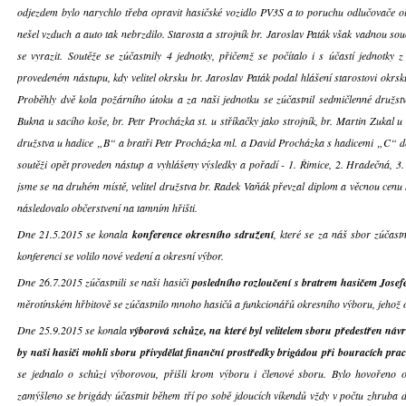
odjezdem bylo narychlo třeba opravit hasičské vozidlo PV3S a to poruchu odlučovače ole
nešel vzduch a auto tak nebrzdilo. Starosta a strojník br. Jaroslav Paták však vadnou s
se vyrazit. Soutěže se zúčastnily 4 jednotky, přičemž se počítalo i s účastí jednotky z
provedeném nástupu, kdy velitel okrsku br. Jaroslav Paták podal hlášení starostovi okrs
Proběhly dvě kola požárního útoku a za naši jednotku se zúčastnil sedmičlenné družstv
Bukna u sacího koše, br. Petr Procházka st. u stříkačky jako strojník, br. Martin Zukal u
družstva u hadice „B“ a bratři Petr Procházka ml. a David Procházka s hadicemi „C“ dě
soutěži opět proveden nástup a vyhlášeny výsledky a pořadí - 1. Řimice, 2. Hradečná, 3.
jsme se na druhém místě, velitel družstva br. Radek Vaňák převzal diplom a věcnou cenu 
následovalo občerstvení na tamním hřišti.
Dne 21.5.2015 se konala
konference okresního sdružení
, které se za náš sbor zúčast
konferenci se volilo nové vedení a okresní výbor.
Dne 26.7.2015 zúčastnili se naši hasiči
posledního rozloučení s bratrem hasičem Jose
měrotínském hřbitově se zúčastnilo mnoho hasičů a funkcionářů okresního výboru, jehož o
Dne 25.9.2015 se konala
výborová schůze, na které byl velitelem sboru předestřen náv
by naši hasiči mohli sboru přivydělat finanční prostředky brigádou při bouracích p
se jednalo o schůzi výborovou, přišli krom výboru i členové sboru. Bylo hovořeno 
zamýšleno se brigády účastnit během tří po sobě jdoucích víkendů vždy v počtu zhruba d