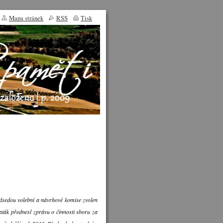
Mapa stránek
RSS
Tisk
dsedou volební a návrhové komise zvolen
Paták přednesl zprávu o činnosti sboru za