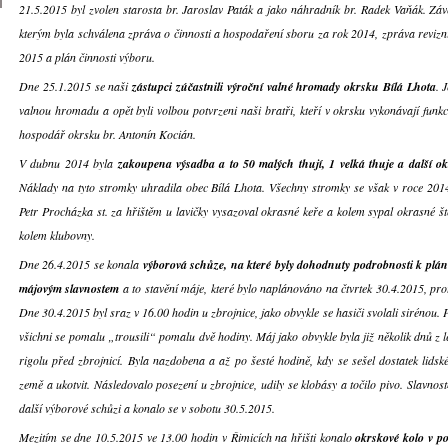
21.5.2015 byl zvolen starosta br. Jaroslav Paták a jako náhradník br. Radek Vaňák. Zá
kterým byla schválena zpráva o činnosti a hospodaření sboru za rok 2014, zpráva revizní
2015 a plán činnosti výboru.
Dne 25.1.2015 se naši
zástupci zúčastnili výroční valné hromady okrsku Bílá Lhota
. 
valnou hromadu a opět byli volbou potvrzeni naši bratři, kteří v okrsku vykonávají funkce
hospodář okrsku br. Antonín Kocián.
V dubnu 2014 byla
zakoupena výsadba a to 50 malých thují, 1 velká thuje a další o
Náklady na tyto stromky uhradila obec Bílá Lhota. Všechny stromky se však v roce 2014
Petr Procházka st. za hřištěm u lavičky vysazoval okrasné keře a kolem sypal okrasné š
kolem klubovny.
Dne 26.4.2015 se konala
výborová schůze, na které byly dohodnuty podrobnosti k plán
májovým slavnostem
a to stavění máje, které bylo naplánováno na čtvrtek 30.4.2015, prot
Dne 30.4.2015 byl sraz v 16.00 hodin u zbrojnice, jako obvykle se hasiči svolali sirénou. 
všichni se pomalu „trousili“ pomalu dvě hodiny. Máj jako obvykle byla již několik dnů z
rigolu před zbrojnicí. Byla nazdobena a až po šesté hodině, kdy se sešel dostatek lidské 
země a ukotvit. Následovalo posezení u zbrojnice, udily se klobásy a točilo pivo. Slavno
další výborové schůzi a konalo se v sobotu 30.5.2015.
Mezitím se dne 10.5.2015 ve 13.00 hodin v Řimicích na hřišti konalo
okrskové kolo v p