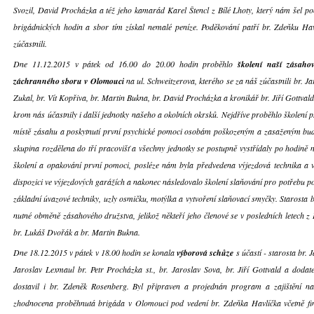
Svozil, David Procházka a též jeho kamarád Karel Štencl z Bílé Lhoty, který nám šel 
brigádnických hodin a sbor tím získal nemalé peníze. Poděkování patří br. Zdeňku Hav
zúčastnili.
Dne 11.12.2015 v pátek od 16.00 do 20.00 hodin proběhlo
školení naší zásaho
záchranného sboru v Olomouci
na ul. Schweitzerova, kterého se za náš zúčastnili br. J
Zukal, br. Vít Kopřiva, br. Martin Bukna, br. David Procházka a kronikář br. Jiří Gottvald. 
krom nás účastnily i další jednotky našeho a okolních okrsků. Nejdříve proběhlo školení 
místě zásahu a poskytnutí první psychické pomoci osobám poškozeným a zasaženým buď
skupina rozdělena do tří pracovišť a všechny jednotky se postupně vystřídaly po hodině 
školení a opakování první pomoci, posléze nám byla předvedena výjezdová technika a vo
dispozici ve výjezdových garážích a nakonec následovalo školení slaňování pro potřebu po
základní úvazové techniky, uzly osmičku, motýlka a vytvoření slaňovací smyčky. Starosta 
nutné obměně zásahového družstva, jelikož někteří jeho členové se v posledních letech z
br. Lukáš Dvořák a br. Martin Bukna.
Dne 18.12.2015 v pátek v 18.00 hodin se konala
výborová schůze
s účastí - starosta br. 
Jaroslav Lexmaul br. Petr Procházka st., br. Jaroslav Sova, br. Jiří Gottvald a doda
dostavil i br. Zdeněk Rosenberg. Byl připraven a projednán program a zajištění nad
zhodnocena proběhnutá brigáda v Olomouci pod vedení br. Zdeňka Havlíčka včetně fin