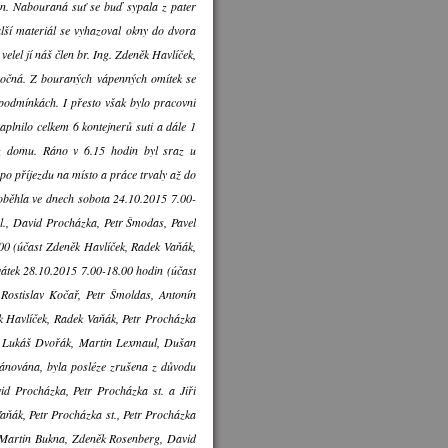
zen. Nabouraná suť se buď sypala z pater
lší materiál se vyhazoval okny do dvora
velel jí náš člen br. Ing. Zdeněk Havlíček,
ročná. Z bouraných vápenných omítek se
h podmínkách. I přesto však bylo pracovní
aplnilo celkem 6 kontejnerů suti a dále 1
 z domu. Ráno v 6.15 hodin byl sraz u
 po příjezdu na místo a práce trvaly až do
oběhla ve dnech sobota 24.10.2015 7.00-
l., David Procházka, Petr Šmodas, Pavel
6.00 (účast Zdeněk Havlíček, Radek Vaňák,
svátek 28.10.2015 7.00-18.00 hodin (účast
Rostislav Kočař, Petr Šmoldas, Antonín
ěk Havlíček, Radek Vaňák, Petr Procházka
a, Lukáš Dvořák, Martin Lexmaul, Dušan
plánována, byla posléze zrušena z důvodu
d Procházka, Petr Procházka st. a Jiří
aňák, Petr Procházka st., Petr Procházka
, Martin Bukna, Zdeněk Rosenberg, David