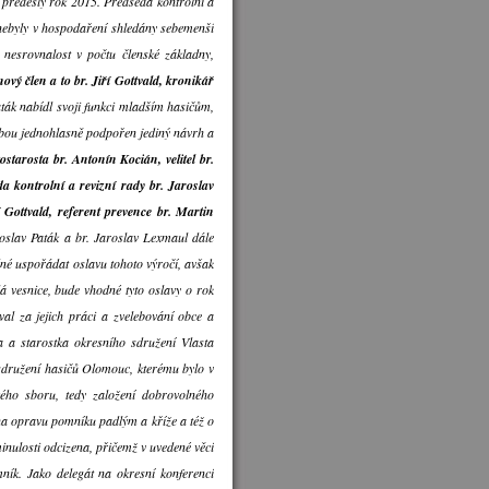
předešlý rok 2015. Předseda kontrolní a
 nebyly v hospodaření shledány sebemenší
nesrovnalost v počtu členské základny,
 nový člen a to br. Jiří Gottvald, kronikář
aták nabídl svoji funkci mladším hasičům,
Volbou jednohlasně podpořen jediný návrh a
ostarosta br. Antonín Kocián, velitel br.
a kontrolní a revizní rady br. Jaroslav
 Gottvald, referent prevence br. Martin
roslav Paták a br. Jaroslav Lexmaul dále
dné uspořádat oslavu tohoto výročí, avšak
á vesnice, bude vhodné tyto oslavy o rok
val za jejich práci a zvelebování obce a
a a starostka okresního sdružení Vlasta
sdružení hasičů Olomouc, kterému bylo v
kého sboru, tedy založení dobrovolného
na opravu pomníku padlým a kříže a též o
minulosti odcizena, přičemž v uvedené věci
ík. Jako delegát na okresní konferenci