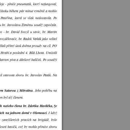
je - plniče pneumatik, který nefungoval,
oučástku během pár minut vyměnil a mohlo
 Pateřína, která se však nedostavila. Po
ku br. Jaroslavu Žitnému soutěž započala.
o - br. David Svozil u savic, br. Martin
 rozdělovače, br. Radek Vaňák jako velitel
lali přímý útok dvěma proudy na cíl. PO
 Hrabí a poslední 4. Bílá Lhota. Umístili
karton piva a dárkový balíček. Po soutěži
nil starosta sboru br. Jaroslav Paták. Na
fem Satorou z Měrotína
. Jeho pohřbu na
n byl též členem.
rh našeho člena br. Zdeňka Havlíčka, že
racích na jednom domě v Olomouci
. I když
o zamýšlených pracích na brigádě, bylo
eseti hasičů, což by mohlo přinést sboru