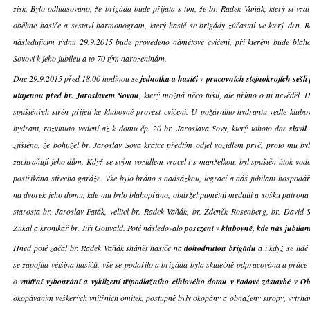
zisk. Bylo odhlasováno, že brigáda bude přijata s tím, že br. Radek Vaňák, který si vzal 
oběhne hasiče a sestaví harmonogram, který hasič se brigády zúčastní ve který den. R
následujícím týdnu 29.9.2015 bude provedeno námětové cvičení, při kterém bude bla
Sovovi k jeho jubileu a to 70 tým narozeninám.
Dne 29.9.2015 před 18.00 hodinou se
jednotka a hasiči v pracovních stejnokrojích sešli
utajenou před br. Jaroslavem Sovou
, který možná něco tušil, ale přímo o ní nevěděl. 
spuštěných sirén přijeli ke klubovně provést cvičení. U požárního hydrantu vedle klubov
hydrant, rozvinuto vedení až k domu čp. 20 br. Jaroslava Sovy, který tohoto dne
slavil
zjištěno, že bohužel br. Jaroslav Sova krátce předtím odjel vozidlem pryč, proto mu byl
zachraňují jeho dům. Když se svým vozidlem vracel i s manželkou, byl spuštěn útok vod
postříkána střecha garáže. Vše bylo bráno s nadsázkou, legrací a náš jubilant hospodář 
na dvorek jeho domu, kde mu bylo blahopřáno, obdržel pamětní medaili a sošku patrona ha
starosta br. Jaroslav Paták, velitel br. Radek Vaňák, br. Zdeněk Rosenberg, br. David S
Zukal a kronikář br. Jiří Gottvald. Poté následovalo
posezení v klubovně, kde nás jubilant
Hned poté začal br. Radek Vaňák shánět hasiče na
dohodnutou brigádu
a i když se lidé
se zapojila většina hasičů, vše se podařilo a brigáda byla skutečně odpracována a práce
o
vnitřní vybourání a vyklizení třípodlažního cihlového domu v řadové zástavbě v O
okopáváním veškerých vnitřních omítek, postupně byly okopány a obnaženy stropy, vytrhán