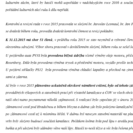
kulturním akcím, které by hasiči mohli uspořádat v nadcházejícím roce 2016 a součas
pořádání kulturních akcí ruku k dílu nepřidá.
Kontrolní a revizní rada v roce 2015 pracovala ve složení br. Jaroslav Lexmaul, br. Jan 
se dvakrát během roku, provedla dvakrát kontrolní činnost a revizi pokladny.
K 31.12.2015 má sbor 51 členů
, v průběhu roku 2015 se stav nezměnil a vybrané člen
okresnímu sdružení. Výbor sboru pracoval v devítičlenném složení, během roku se sešel še
U požárního auta PV3S byla
provedena běžná údržba
včetně výměny oleje motoru, přič
Rosenberg. Dále byla provedena výměna trysek a přetěsnění motoru, vozidlo prošlo tech
U požární stříkačky PS12 byla provedena výměna chladicí kapaliny a přechod na zimní
sami a zdarma.
Ač bylo v roce 2015
plánováno uskutečnit okrskové námětové cvičení, bylo od tohoto 
prováděných výkopových a stavebních prací při výstavbě kanalizace a ČOV ve všech obcíc
naší obci nutno poznamenat několik zajímavostí. S realizací bylo započato již v únoru 2
zlámancové cestě pod Hradečnou a během března a dubna zde bylo položeno kanalizační 
po zlámancové cestě až k místnímu hřišti. V dubnu byl navezen stavební materiál na pla
vrby byly složeny budoucí součásti kanaliace. Počátkem května byla pod lípu v areálu po
buňka a při uložení byly ulámány větve naší lípy. Hasiči to nesli těžce a věc byla řešena př