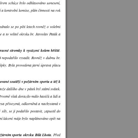
věrem schůze bylo odhlasováno usnesení,
 a kontrolní komise, plán činnosti na rok
Jednalo se po pěti letech rovněž o volební
 a to velitel okrsku br. Jaroslav Paták a
krasné stromky k vysázení kolem hřiště
.
 nepodařilo vysadit. Rovněž v dubnu br.
těpky. Byla provedena jarní úprava placu
ované soutěži v požárním sportu a též k
ože dalšího dne v pátek byl státní svátek.
Prvotně však dorazilo málo hasičů a lidí a
 lesa přivezená, odkorněná a nachystaná v
síly, se ji podařilo postavit, zapustil do
stní kácení máje bylo naplánováno opět na
ožárním sportu okrsku Bílá Lhota
. Před