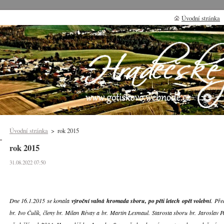
Úvodní stránka
Úvodní stránka
>
rok 2015
rok 2015
31.08.2022 07:50
Dne 16.1.2015 se konala
výroční valná hromada sboru, po pěti letech opět volební
. Pře
br. Ivo Čulík, členy br. Milan Révay a br. Martin Lexmaul. Starosta sboru br. Jaroslav 