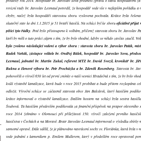
předešlý rok 2014. Hospodář br. Jaroslav Sova přednesl zprávu o stavu hospodaření za 
revizní rady br. Jaroslav Lexmaul potvrdil, že hospodář vede vše v nejlepším pořádku a
chyby, načež byla hospodáři starostou sboru vyslovena pochvala. Krátce byla řešena 
skutečný stav ke dni 1.1.2015 je 51 bratří hasičů. Na schůzi byl ke sboru
oficiálně přijat
píšící tyto řádky
. Poté bylo přistoupeno k volbám, přičemž starosta sboru br. Jaroslav P
kteří by měli o tuto práci zájem s tím, že by bylo vhodné, kdyby se někdo zavčas zaučil. 
bylo zvoleno následující vedení a výbor sboru : starosta sboru br. Jaroslav Paták, míst
Radek Vaňák, zástupce velitele br. Ondřej Bálek, hospodář br. Jaroslav Sova, předsed
Lexmaul, jednatel br. Martin Zukal, referent MTZ br. David Svozil, kronikář br. Jiří
Bukna a členové výboru br. Petr Procházka a br. Zdeněk Rosenberg
. Starosta br. Ja
pohovořili o výročí 650 let od první zmínky o naší vesnici Hradečná s tím, že by bylo vho
kvůli výstavbě kanalizace, která bude v roce 2015 probíhat a bude přitom rozkopána cel
odložit. Výroční schůze se zúčastnil starosta obce Jan Balcárek, který hasičům poděko
krátce informoval o výstavbě kanalizace. Dalším hostem na schůzi byla sestra hasičk
Švubová. Ta hasičům především poděkovala za finanční příspěvek na prapor okresního 
roce 2014 žehnáno v Olomouci při příležitosti 150. výročí založení prvního hasičs
hasičstva v Čechách a na Moravě. Bratr Jaroslav Lexmaul informoval o výsledku sbírky 
samotné opravě. Dále sdělil, že je plánováno navrácení sochy sv. Floriánka, která byla v 
vede jednání s kameníkem p. Emilem Mullerem, který v předešlém roce opravoval pomn