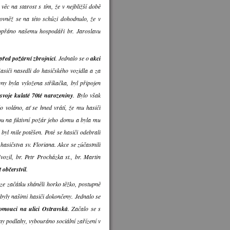
věc na starost s tím, že v nejbližší době
ovněž se na této schůzi dohodnulo, že v
hopřáno našemu hospodáři br. Jaroslavu
 před požární zbrojnicí
. Jednalo se o
akci
Hasiči nasedli do hasičského vozidla a za
ny byla vyložena stříkačka, byl připojen
 svoje kulaté 70té narozeniny
. Bylo však
o voláno, ať se hned vrátí, že mu hasiči
ou na fiktivní požár jeho domu a byla mu
byl mile potěšen. Poté se hasiči odebrali
sičstva sv. Floriana. Akce se zúčastnili
vozil, br. Petr Procházka st., br. Martin
 občerstvil
.
 ze začátku sháněli horko těžko, postupně
 byly našimi hasiči dokončeny. Jednalo se
lomouci na ulici Ostravská
. Začalo se s
y podlahy, vybouráno sociální zařízení v