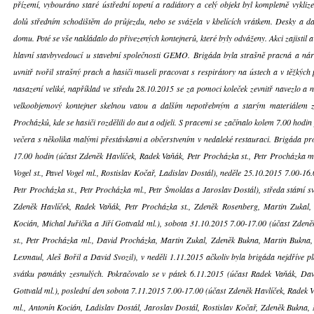
přízemí, vybouráno staré ústřední topení a radiátory a celý objekt byl kompletně vykli
dolů středním schodištěm do průjezdu, nebo se svážela v kbelících vrátkem. Desky a da
domu. Poté se vše nakládalo do přivezených kontejnerů, které byly odváženy. Akci zajistil a 
hlavní stavbyvedoucí u stavební společnosti GEMO. Brigáda byla strašně pracná a ná
uvnitř tvořil strašný prach a hasiči museli pracovat s respirátory na ústech a v těžkýc
nasazení veliké, například ve středu 28.10.2015 se za pomoci koleček zevnitř navezlo a n
velkoobjemový kontejner skelnou vatou a dalším nepotřebným a starým materiálem
Procházků, kde se hasiči rozdělili do aut a odjeli. S pracemi se začínalo kolem 7.00 hodin
večera s několika malými přestávkami a občerstvením v nedaleké restauraci. Brigáda pr
17.00 hodin (účast Zdeněk Havlíček, Radek Vaňák, Petr Procházka st., Petr Procházka m
Vogel st., Pavel Vogel ml., Rostislav Kočař, Ladislav Dostál), neděle 25.10.2015 7.00-1
Petr Procházka st., Petr Procházka ml., Petr Šmoldas a Jaroslav Dostál), středa státní 
Zdeněk Havlíček, Radek Vaňák, Petr Procházka st., Zdeněk Rosenberg, Martin Zukal, 
Kocián, Michal Juřička a Jiří Gottvald ml.), sobota 31.10.2015 7.00-17.00 (účast Zden
st., Petr Procházka ml., David Procházka, Martin Zukal, Zdeněk Bukna, Martin Bukn
Lexmaul, Aleš Bořil a David Svozil), v neděli 1.11.2015 ačkoliv byla brigáda nejdříve 
svátku památky zesnulých. Pokračovalo se v pátek 6.11.2015 (účast Radek Vaňák, Davi
Gottvald ml.), poslední den sobota 7.11.2015 7.00-17.00 (účast Zdeněk Havlíček, Radek V
ml., Antonín Kocián, Ladislav Dostál, Jaroslav Dostál, Rostislav Kočař, Zdeněk Bukna