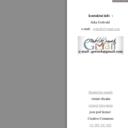
kontaktní info :
Jirka Gottvald
e-mail:
gotisek@gmail.com
Hradečské paměti
včetně obsahu
externí fotogalerie
jsou pod licencí
Creative Commons
CC BY NC ND