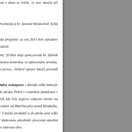
ně s tímto se řešilo, že moc hasičů při
Procházka a br. Jaromír Kratochvíl. Sešla
ské příspěvky za rok 2015 byly odvedeny
stkrát.
emž 20 litrů oleje sponzoroval br. Zdeněk
nickou kontrolou ve stanoveném termínu.
 provoz. Veškeré opravy hasiči provedli
záměru ustoupeno
z důvodu velké intenzity
h okrsku. Právě s výstavbou kanalizace v
016, kdy byly nejprve vykáceny stromy na
vedení od Pateřína přes potok Hradečku,
c k místní prodejně a do parku pod velké
d klubovnou stavebníky dovezena stavební
es starostu obce.