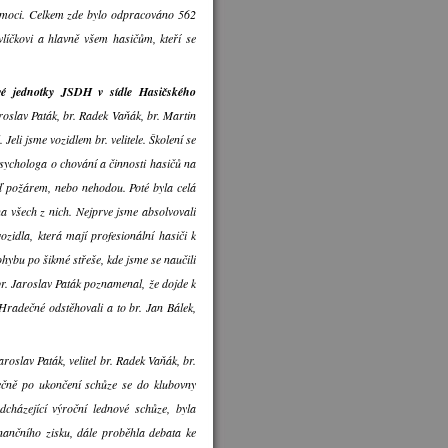
pomoci. Celkem zde bylo odpracováno 562
líčkovi a hlavně všem hasičům, kteří se
vé jednotky JSDH v sídle Hasičského
aroslav Paták, br. Radek Vaňák, br. Martin
Jeli jsme vozidlem br. velitele. Školení se
psychologa o chování a činnosti hasičů na
 požárem, nebo nehodou. Poté byla celá
na všech z nich. Nejprve jsme absolvovali
zidla, která mají profesionální hasiči k
hybu po šikmé střeše, kde jsme se naučili
br. Jaroslav Paták poznamenal, že dojde k
 Hradečné odstěhovali a to br. Jan Bálek,
Jaroslav Paták, velitel br. Radek Vaňák, br.
tečně po ukončení schůze se do klubovny
cházející výroční lednové schůze, byla
ančního zisku, dále proběhla debata ke