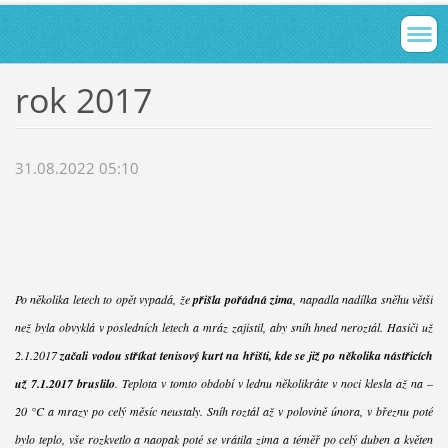
rok 2017
31.08.2022 05:10
Po několika letech to opět vypadá, že
přišla pořádná zima
, napadla nadílka sněhu větší
než byla obvyklá v posledních letech a mráz zajistil, aby sníh hned neroztál. Hasiči už
2.1.2017
začali vodou stříkat tenisový kurt na hřišti, kde se již po několika nástřicích
už 7.1.2017 bruslilo
. Teplota v tomto období v lednu několikráte v noci klesla až na –
20 °C a mrazy po celý měsíc neustaly. Sníh roztál až v polovině února, v březnu poté
bylo teplo, vše rozkvetlo a naopak poté se vrátila zima a téměř po celý duben a květen