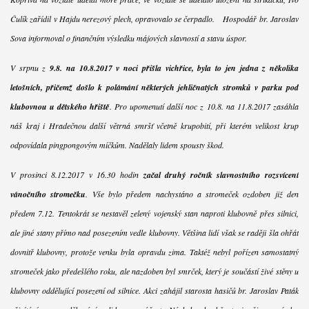
Čulík zařídil v Hajdu nerezový plech, opravovalo se čerpadlo. Hospodář br. Jaroslav
Sova informoval o finančním výsledku májových slavností a stavu úspor.
V srpnu z
9.8. na 10.8.2017 v noci přišla vichřice, byla to jen jedna z několika
letošních, přičemž došlo k polámání některých jehličnatých stromků v parku pod
klubovnou u dětského hřiště
. Pro upomenutí další noc z 10.8. na 11.8.2017 zasáhla
náš kraj i Hradečnou další větrná smršť včetně krupobití, při kterém velikost krup
odpovídala pingpongovým míčkům. Nadělaly lidem spousty škod.
V prosinci 8.12.2017 v 16.30 hodin
začal druhý ročník slavnostního rozsvícení
vánočního stromečku
. Vše bylo předem nachystáno a stromeček ozdoben již den
předem 7.12. Tentokrát se nestavěl zelený vojenský stan naproti klubovně přes silnici,
ale jiné stany přímo nad posezením vedle klubovny. Většina lidí však se raději šla ohřát
dovnitř klubovny, protože venku byla opravdu zima. Taktéž nebyl pořízen samostatný
stromeček jako předešlého roku, ale nazdoben byl smrček, který je součástí živé stěny u
klubovny oddělující posezení od silnice. Akci zahájil starosta hasičů br. Jaroslav Paták