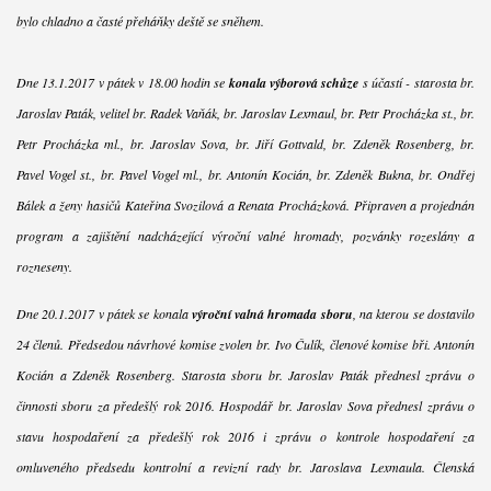
bylo chladno a časté přeháňky deště se sněhem.
Dne 13.1.2017 v pátek v 18.00 hodin se
konala výborová schůze
s účastí - starosta br.
Jaroslav Paták, velitel br. Radek Vaňák, br. Jaroslav Lexmaul, br. Petr Procházka st., br.
Petr Procházka ml., br. Jaroslav Sova, br. Jiří Gottvald, br. Zdeněk Rosenberg, br.
Pavel Vogel st., br. Pavel Vogel ml., br. Antonín Kocián, br. Zdeněk Bukna, br. Ondřej
Bálek a ženy hasičů Kateřina Svozilová a Renata Procházková. Připraven a projednán
program a zajištění nadcházející výroční valné hromady, pozvánky rozeslány a
rozneseny.
Dne 20.1.2017 v pátek se konala
výroční valná hromada sboru
, na kterou se dostavilo
24 členů. Předsedou návrhové komise zvolen br. Ivo Čulík, členové komise bři. Antonín
Kocián a Zdeněk Rosenberg. Starosta sboru br. Jaroslav Paták přednesl zprávu o
činnosti sboru za předešlý rok 2016. Hospodář br. Jaroslav Sova přednesl zprávu o
stavu hospodaření za předešlý rok 2016 i zprávu o kontrole hospodaření za
omluveného předsedu kontrolní a revizní rady br. Jaroslava Lexmaula. Členská