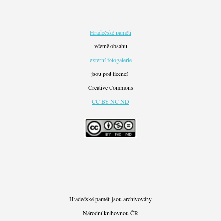
Hradečské paměti
včetně obsahu
externí fotogalerie
jsou pod licencí
Creative Commons
CC BY NC ND
Hradečské paměti jsou archivovány
Národní knihovnou ČR