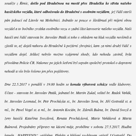
soutěže z Řimic,
došlo pod Hradečnou na mostě přes Hradečku ke střetu našeho
hasičského vozidla, které odbočovalo do Hradečné s osobním vozidlem
, jež řídil starší
pán jedoucí od Litovle na Mohelnici. Jednalo se pouze o škrábnutí při míjení obou
vozidel a to bočního zrcátka osobního vozu o zadní část karoserie našeho vozidla. Naši
hasiči ani řidič starosta br. Jaroslav Paták si toho s ohledem na hluk vozidla nevšimli a
zjistili to, až dojeli nahoru do Hradečné k požární zbrojnici, kam za nimi druhý řidič s
vozidlem dojel. Jelikož nebylo možno vzájemné shody, kdo nehodu zavinil, byla
přivolána Policie ČR. Nakonec po jejich šetření byl sepsán společný protokol o dopravní
nehodě a vše bylo řešeno jen přes pojišťovny.
Dne 22.5.2017 v pondělí v 19.00 hodin se
konala výborová schůze
vedle klubovny.
Účast - starosta br. Jaroslav Paták, jednatel br. Martin Zukal, velitel br. Radek Vaňák,
br. Jaroslav Lexmaul, br. Petr Procházka st., br. Jaroslav Sova, br. Jiří Gottvald st. a
ml., br. Pavel Vogel st. a ml., br. Antonín Kocián, br. Zdeněk Bukna, br. David Svozil a
ženy hasičů Kateřina Svozilová, Renata Procházková, Marie Vaňáková a Marta
Buknová. Projednány přípravy na kácení máje, proběhne v sobotu 27.5.2017. Hudba
kapela „HAPPYEND“ zajištěna. Plakáty a hlášení rozhlasem zajistil J.Gottvald. Do