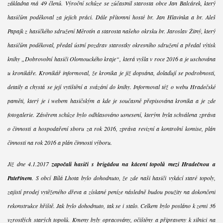
základna má 49 členů. Výroční schůze se zúčastnil starosta obce Jan Balcárek, který
hasičům poděkoval za jejich práci. Dále přítomni hosté br. Jan Hlavinka a br. Aleš
Papajk z hasičkého sdružení Měrotín a starosta našeho okrsku br. Jaroslav Žitný, který
hasičům poděkoval, předal ústní pozdrav starostky okresního sdružení a předal výtisk
knihy „Dobrovolní hasiči Olomouckého kraje“, která vyšla v roce 2016 a je uschována
u kronikáře. Kronikář informoval, že kronika je již dopsána, dolaďují se podrobnosti,
detaily a chystá se její vytištění a svázání do knihy. Informoval též o webu Hradečské
paměti, který je i webem hasičským a kde je současně přepisována kronika a je zde
fotogalerie. Závěrem schůze bylo odhlasováno usnesení, kterým byla schválena zpráva
o činnosti a hospodaření sboru za rok 2016, zpráva revizní a kontrolní komise, plán
činnosti na rok 2016 a plán činnosti výboru.
Již dne 4.1.2017
započali hasiči s brigádou na kácení topolů mezi Hradečnou a
Pateřínem
. S obcí Bílá Lhota bylo dohodnuto, že zde naši hasiči vykácí staré topoly,
zajistí prodej vytěženého dřeva a získané peníze následně budou použity na dokončení
rekonstrukce hřiště. Jak bylo dohodnuto, tak se i stalo. Celkem bylo posláno k zemi 36
vzrostlých starých topolů. Kmeny byly opracovány, očištěny a připraveny k silnici na