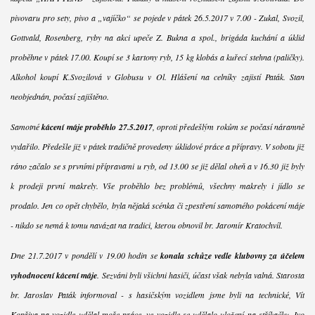
pivovaru pro sety, pivo a „vajíčko“ se pojede v pátek 26.5.2017 v 7.00 - Zukal, Svozil,
Gottvald, Rosenberg, ryby na akci upeče Z. Bukna a spol., brigáda kuchání a úklid
proběhne v pátek 17.00. Koupí se 3 kartony ryb, 15 kg klobás a kuřecí stehna (paličky).
Alkohol koupí K.Svozilová v Globusu v Ol. Hlášení na celníky zajistí Paták. Stan
neobjednán, počasí zajištěno.
Samotné
kácení máje proběhlo 27.5.2017
, oproti předešlým rokům se počasí náramně
vydařilo. Předešle již v pátek tradičně provedeny úklidové práce a přípravy. V sobotu již
ráno začalo se s prvními přípravami u ryb, od 13.00 se již dělal oheň a v 16.30 již byly
k prodeji první makrely. Vše proběhlo bez problémů, všechny makrely i jídlo se
prodalo. Jen co opět chybělo, byla nějaká scénka či zpestření samotného pokácení máje
- nikdo se nemá k tomu navázat na tradici, kterou obnovil br. Jaromír Kratochvíl.
Dne 21.7.2017 v pondělí v 19.00 hodin se
konala schůze vedle klubovny za účelem
vyhodnocení kácení máje
. Sezváni byli všichni hasiči, účast však nebyla valná. Starosta
br. Jaroslav Paták informoval - s hasičským vozidlem jsme byli na technické, Vít
Kopřiva na vozidle udělal moře práce, ve vozidle se udělalo uložení na stříkačku, Ivo