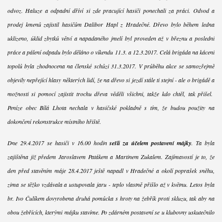
odvoz. Haluze a odpadní dříví si zde pracující hasiči ponechali za práci. Odvod a
prodej kmenů zajistil hasičům Dalibor Hapl z Hradečné. Dřevo bylo během ledna
uklizeno, úklid zbytků větví a napadaného jmelí byl proveden až v březnu a poslední
práce a pálení odpadu bylo děláno o víkendu 11.3. a 12.3.2017. Celá brigáda na kácení
topolů byla zhodnocena na členské schůzi 31.3.2017. V průběhu akce se samozřejmě
objevily nepřející hlasy některých lidí, že na dřevo si jezdí stále ti stejní - ale o brigádě a
možnosti si pomocí zajistit trochu dřeva věděli všichni, takže kdo chtěl, tak přišel.
Peníze obec Bílá Lhota nechala v hasičské pokladně s tím, že budou použity na
dokončení rekonstrukce místního hřiště.
Dne 29.4.2017 se hasiči v 16.00 hodin
sešli za účelem postavení májky
. Ta byla
zajištěna již předem Jaroslavem Patákem a Martinem Zukalem. Zajímavostí je to, že
den před stavěním máje 28.4.2017 ještě napadl v Hradečné a okolí poprašek sněhu,
zima se těžko vzdávala a ustupovala jaru - teplo vlastně přišlo až v květnu. Letos byla
br. Ivo Čulíkem dovyrobena druhá pomůcka s hroty na žebřík proti skluzu, tak aby na
obou žebřících, kterými májku stavíme. Po zdárném postavení se u klubovny uskutečnilo