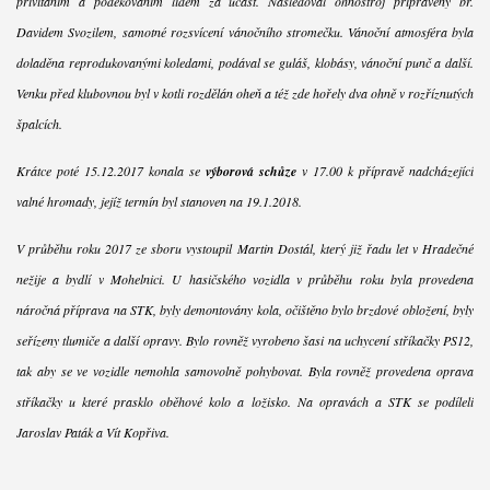
přivítáním a poděkováním lidem za účast. Následoval ohňostroj připravený br.
Davidem Svozilem, samotné rozsvícení vánočního stromečku. Vánoční atmosféra byla
doladěna reprodukovanými koledami, podával se guláš, klobásy, vánoční punč a další.
Venku před klubovnou byl v kotli rozdělán oheň a též zde hořely dva ohně v rozříznutých
špalcích.
Krátce poté 15.12.2017 konala se
výborová schůze
v 17.00 k přípravě nadcházející
valné hromady, jejíž termín byl stanoven na 19.1.2018.
V průběhu roku 2017 ze sboru vystoupil Martin Dostál, který již řadu let v Hradečné
nežije a bydlí v Mohelnici. U hasičského vozidla v průběhu roku byla provedena
náročná příprava na STK, byly demontovány kola, očištěno bylo brzdové obložení, byly
seřízeny tlumiče a další opravy. Bylo rovněž vyrobeno šasi na uchycení stříkačky PS12,
tak aby se ve vozidle nemohla samovolně pohybovat. Byla rovněž provedena oprava
stříkačky u které prasklo oběhové kolo a ložisko. Na opravách a STK se podíleli
Jaroslav Paták a Vít Kopřiva.