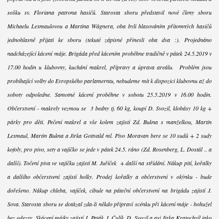
sošku sv. Floriana patrona hasičů. Starosta sboru představil nové členy sboru
Michaelu Lexmaulovou a Martina Wágnera, oba byli hlasováním přítomných hasičů
jednohlasně přijati ke sboru (tekuté zápisné přinesli oba dva :). Projednáno
nadcházející kácení máje. Brigáda před kácením proběhne tradičně v pátek 24.5.2019 v
17.00 hodin u klubovny, kuchání makrel, přípravy a úprava areálu. Problém jsou
probíhající volby do Evropského parlamerntu, nebudeme mít k dispozici klubovnu až do
soboty odpoledne. Samotné kácení proběhne v sobotu 25.5.2019 v 16.00 hodin.
Občerstvení - makrely vezmou se 3 bedny tj. 60 kg, koupí D. Svozil, klobásy 10 kg +
párky pro děti. Pečení makrel a vše kolem zajistí Zd. Bukna s manželkou, Martin
Lexmaul, Martin Bukna a Jirka Gottvald ml. Pivo Moravan bere se 10 sudů + 2 sudy
kofoly, pro pivo, sety a vajíčko se jede v pátek 24.5. ráno (Zd. Rosenberg, L. Dostál .. a
další). Točení piva ve vajíčku zajistí M. Juříček + další na střídání. Nákup pití, kořalky
a dalšího občerstvení zajistí holky. Prodej kořalky a občerstvení v okýnku - bude
dořešeno. Nákup chleba, vajíček, cibule na páteční občerstvení na brigádu zajistí J.
Sova. Starosta sboru se dotázal zda-li někdo připraví scénku při kácení máje - bohužel
bez odezvy. Skácení májky zajistí J. Paták, I. Čulík, D. Svozil a asi Jirka Kratochvíl jako