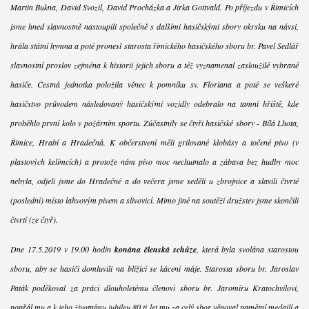
Martin Bukna, David Svozil, David Procházka a Jirka Gottvald. Po příjezdu v Řimicích
jsme hned slavnostně nastoupili společně s dalšími hasičskými sbory okrsku na návsi,
hrála státní hymna a poté pronesl starosta řimického hasičského sboru br. Pavel Sedlář
slavnostní proslov zejména k historii jejich sboru a též vyznamenal zasloužilé vybrané
hasiče. Čestná jednotka položila věnec k pomníku sv. Floriana a poté se veškeré
hasičstvo průvodem následovaný hasičskými vozidly odebralo na tamní hřiště, kde
proběhlo první kolo v požárním sportu. Zúčastnily se čtyři hasičské sbory - Bílá Lhota,
Řimice, Hrabí a Hradečná. K občerstvení měli grilované klobásy a točené pivo (v
plastových kelímcích) a protože nám pívo moc nechutnalo a zábava bez hudby moc
nebyla, odjeli jsme do Hradečné a do večera jsme seděli u zbrojnice a slavili čtvrté
(poslední) místo lahvovým pivem a slivovicí. Mimo jiné na soutěži družstev jsme skončili
čtvrtí (ze čtyř).
Dne 17.5.2019 v 19.00 hodin
konána členská schůze
, která byla svolána starostou
sboru, aby se hasiči domluvili na blížící se kácení máje. Starosta sboru br. Jaroslav
Paták poděkoval za práci dlouholetému členovi sboru br. Jaromíru Kratochvílovi,
popřál mu a k jeho životnímu jubileu 80 ti let mu za celý sbor věnoval pamětní medailí a