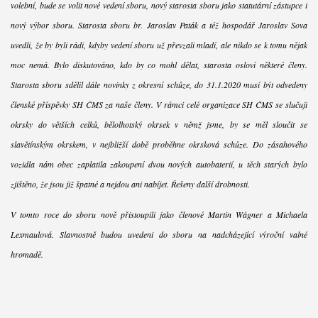
volební, bude se volit nové vedení sboru, nový starosta sboru jako statutární zástupce i
nový výbor sboru. Starosta sboru br. Jaroslav Paták a též hospodář Jaroslav Sova
uvedli, že by byli rádi, kdyby vedení sboru už převzali mladí, ale nikdo se k tomu nějak
moc nemá. Bylo diskutováno, kdo by co mohl dělat, starosta osloví některé členy.
Starosta sboru sdělil dále novinky z okresní schůze, do 31.1.2020 musí být odvedeny
členské příspěvky SH ČMS za naše členy. V rámci celé organizace SH ČMS se slučují
okrsky do větších celků, bělolhotský okrsek v němž jsme, by se měl sloučit se
slavětínským okrskem, v nejbližší době proběhne okrsková schůze. Do zásahového
vozidla nám obec zaplatila zakoupení dvou nových autobaterií, u těch starých bylo
zjištěno, že jsou již špatné a nejdou ani nabíjet. Řešeny další drobnosti.
V tomto roce do sboru nově přistoupili jako členové Martin Wágner a Michaela
Lexmaulová. Slavnostně budou uvedeni do sboru na nadcházející výroční valné
hromadě.