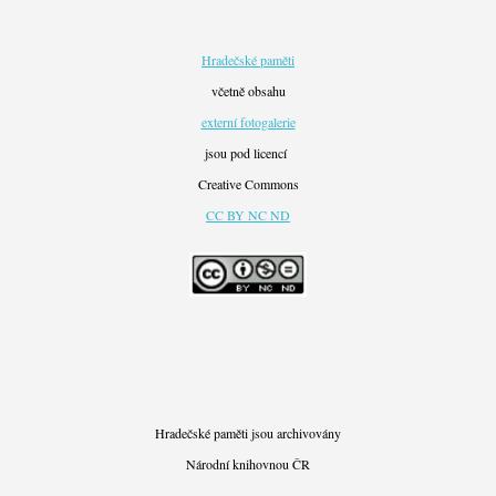
Hradečské paměti
včetně obsahu
externí fotogalerie
jsou pod licencí
Creative Commons
CC BY NC ND
Hradečské paměti jsou archivovány
Národní knihovnou ČR