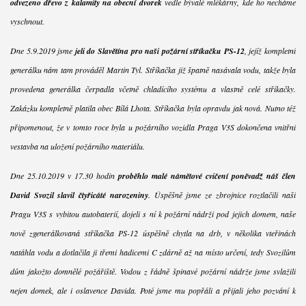
odvezeno dřevo z kalamity na obecní dvorek
vedle bývalé mlékárny, kde ho necháme
vyschnout.
Dne 5.9.2019 jsme
jeli do Slavětína pro naši požární stříkačku PS-12
, jejíž kompletní
generálku nám tam prováděl Martin Tyl. Stříkačka již špatně nasávala vodu, takže byla
provedena generálka čerpadla včetně chladícího systému a vlastně celé stříkačky.
Zakázku kompletně platila obec Bílá Lhota. Stříkačka byla opravdu jak nová. Nutno též
připomenout, že v tomto roce byla u požárního vozidla Praga V3S dokončena vnitřní
vestavba na uložení požárního materiálu.
Dne 25.10.2019 v 17.30 hodin
proběhlo malé námětové cvičení poněvadž náš člen
David Svozil slavil čtyřicáté narozeniny
. Úspěšně jsme ze zbrojnice roztlačili naši
Pragu V3S s vybitou autobaterií, dojeli s ní k požární nádrži pod jejich domem, naše
nově zgenerálkovaná stříkačka PS-12 úspěšně chytla na drb, v několika vteřinách
natáhla vodu a dotlačila ji třemi hadicemi C zdárně až na místo určení, tedy Svozilům
dům jakožto domnělé požářiště. Vodou z řádně špinavé požární nádrže jsme svlažili
nejen domek, ale i oslavence Davida. Poté jsme mu popřáli a přijali jeho pozvání k