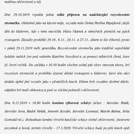
malému občerstvení u něj.
Dne 29.10.2019 vypukla jedna
velká příprava na nadcházející rozsvěcování
stromečku
. Obdobně jako na kácení máje, sezvala naše členka Pavlína Papajková zdejší
děti do klubovny, kde s nimi nacvičila šňůru říkanek a vánočních písniček na jejich
vystoupení. Zkoušky proběhly 29.10., 6.11., 20.11. a 27.11., dětem to šlo výborně, proto
v pátek 29.11.2019 měly generálku. Rozsvěcování stromečku jako tradičně uspořádal
kolektiv našich žen pod vedením Kateřiny Svozilové a za pomoci některých členů, letos
již čtvrtý ročník. Do začátku v 16.30 hodin všechny uvítal pár slovy starosta sboru, byl
rozsvícen stromeček a proběhlo úžasné dětské vystoupení u klubovny, které této akci
dodalo úplně jiný rozměr jako v předešlých letech. Dětem byly rozdány drobné dárky,
odpálen byl malý ohňostroj a poté se všichni pobavili i občerstvení.
Dne 6.12.2019 v 18.00 hodin
konána výborová schůze
(účast : Jaroslav Paták,
Jaroslav Sova, Radek Vaňák, Antonín Kocián, Jaroslav Lexmaul, Martin Bukna, Jirka
Gottvald ml.). Dohodnuto konání výroční hasičské schůze včetně občerstvení, zhotovení
pozvánek a hostů, termín výročky - 17.1.2020. Výroční schůze bude po pěti letech opět