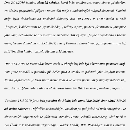
Dne 24.4.2019 konána
členská schůze
, která byla svolána starostou sboru, především
za účelem projednání příprav na stavění máje a nadcházející májové slavnosti. Stavění
máje bylo dohodnuto na poslední dubnový den 30.4.2019 v 17.00 hodin u naší
zbrojnice, k občerstvení se zajistí klobásy z udírny a pivo, po akci zůstaneme u zbrojnice
jako loni, nebudeme se přesouvat ke klubovně. Taktéž bylo zběžně projednáno i kácení
máje, termín dohodnut na 25.5.2019, sety z Pivovaru Litovel jsou již objednány a je též
zajištěna živá hudba - kapela Menhir z Mohelnice.
Dne 30.4.2019 se
místní hasičstvo sešlo u zbrojnice, kde byl slavnostně postaven máj
.
Poté jsme poseděli u pomníku při bečce piva a trošku se pobavili jako každým rokem.
Nutno zaznamenat že letos přišli hasiči včas a ve větším počtu, takže máj byl nahoře raz
dva. Jako každým rokem akci velel starosta Jaroslav Paták se svým povelem „rázem“.
V sobotu 11.5.2019 jsme byli
pozvání do Řimic, kde tamní hasičský sbor slavil 130 let
od svého založení
. Odjíždělo se hasičským vozidlem po půl jedné od naší zbrojnice - ve
slavnostních uniformách se zúčastnili Jaroslav Paták, Zdeněk Rosenberg, Aleš Bořil a
Ivo Čulík a v pracovním stejnokroji : Radek Vaňák, Petr Procházka starší i mladší,