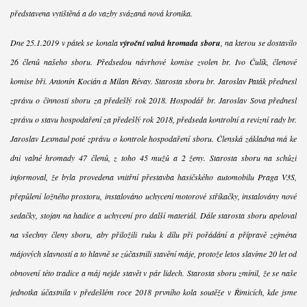
představena vytištěná a do vazby svázaná nová kronika.
Dne 25.1.2019 v pátek se konala
výroční valná hromada sboru
, na kterou se dostavilo
26 členů našeho sboru. Předsedou návrhové komise zvolen br. Ivo Čulík, členové
komise bři. Antonín Kocián a Milan Révay. Starosta sboru br. Jaroslav Paták přednesl
zprávu o činnosti sboru za předešlý rok 2018. Hospodář br. Jaroslav Sova přednesl
zprávu o stavu hospodaření za předešlý rok 2018, předseda kontrolní a revizní rady br.
Jaroslav Lexmaul poté zprávu o kontrole hospodaření sboru. Členská základna má ke
dni valné hromady 47 členů, z toho 45 mužů a 2 ženy. Starosta sboru na schůzi
informoval, že byla provedena vnitřní přestavba hasičského automobilu Praga V3S,
přepůlení ložného prostoru, instalováno uchycení motorové stříkačky, instalovány nové
sedačky, stojan na hadice a uchycení pro další materiál. Dále starosta sboru apeloval
na všechny členy sboru, aby přiložili ruku k dílu při pořádání a přípravě zejména
májových slavností a to hlavně se zúčastnili stavění máje, protože letos slavíme 20 let od
obnovení této tradice a máj nejde stavět v pár lidech. Starosta sboru zmínil, že se naše
jednotka účastnila v předešlém roce 2018 prvního kola soutěže v Řimicích, kde jsme