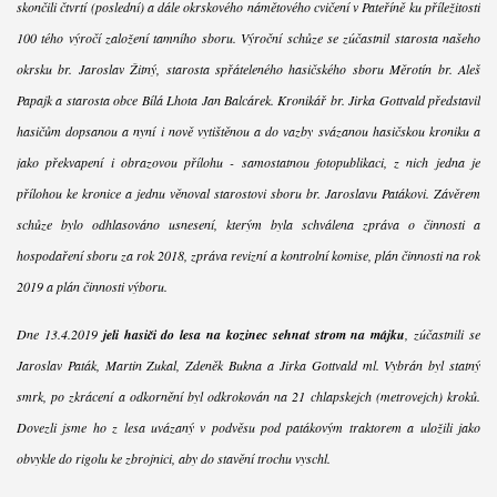
skončili čtvrtí (poslední) a dále okrskového námětového cvičení v Pateříně ku příležitosti
100 tého výročí založení tamního sboru. Výroční schůze se zúčastnil starosta našeho
okrsku br. Jaroslav Žitný, starosta spřáteleného hasičského sboru Měrotín br. Aleš
Papajk a starosta obce Bílá Lhota Jan Balcárek. Kronikář br. Jirka Gottvald představil
hasičům dopsanou a nyní i nově vytištěnou a do vazby svázanou hasičskou kroniku a
jako překvapení i obrazovou přílohu - samostatnou fotopublikaci, z nich jedna je
přílohou ke kronice a jednu věnoval starostovi sboru br. Jaroslavu Patákovi. Závěrem
schůze bylo odhlasováno usnesení, kterým byla schválena zpráva o činnosti a
hospodaření sboru za rok 2018, zpráva revizní a kontrolní komise, plán činnosti na rok
2019 a plán činnosti výboru.
Dne 13.4.2019
jeli hasiči do lesa na kozinec sehnat strom na májku
, zúčastnili se
Jaroslav Paták, Martin Zukal, Zdeněk Bukna a Jirka Gottvald ml. Vybrán byl statný
smrk, po zkrácení a odkornění byl odkrokován na 21 chlapskejch (metrovejch) kroků.
Dovezli jsme ho z lesa uvázaný v podvěsu pod patákovým traktorem a uložili jako
obvykle do rigolu ke zbrojnici, aby do stavění trochu vyschl.