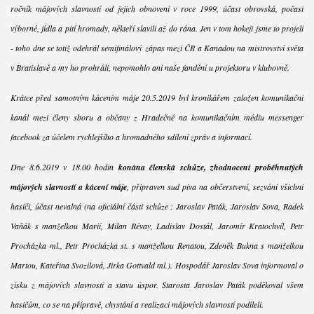
ročník májových slavností od jejich obnovení v roce 1999, účast obrovská, počasí
výborné, jídla a pití hromady, někteří slavili až do rána. Jen v tom hokeji jsme to projeli
- toho dne se totiž odehrál semifinálový zápas mezi ČR a Kanadou na mistrovství světa
v Bratislavě a my ho prohráli, nepomohlo ani naše fandění u projektoru v klubovně.
Krátce před samotným kácením máje 20.5.2019 byl kronikářem založen komunikační
kanál mezi členy sboru a občany z Hradečné na komunikačním médiu messenger
facebook za účelem rychlejšího a hromadného sdílení zpráv a informací.
Dne 8.6.2019 v 18.00 hodin
konána členská schůze, zhodnocení proběhnutých
májových slavností a kácení máje
, připraven sud piva na občerstvení, sezváni všichni
hasiči, účast nevalná (na oficiální části schůze : Jaroslav Paták, Jaroslav Sova, Radek
Vaňák s manželkou Marií, Milan Révay, Ladislav Dostál, Jaromír Kratochvíl, Petr
Procházka ml., Petr Procházka st. s manželkou Renatou, Zdeněk Bukna s manželkou
Martou, Kateřina Svozilová, Jirka Gottvald ml.). Hospodář Jaroslav Sova informoval o
zisku z májových slavností a stavu úspor. Starosta Jaroslav Paták poděkoval všem
hasičům, co se na přípravě, chystání a realizaci májových slavností podíleli.