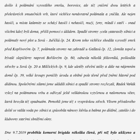
došlo k polámání vzrostlého smrku, borovice, ale též zničení dvou letitých a
překrásných smutečních vrb, které vichřice nenávratně polámala a zničila. Ale nejen
hasiči, u místa kalamity se schází hasiči i nehasiči, muži, ženy, mladí i staří - snad
všichni kdož byli doma, přišli pomoci s úklidem. Spadlé stromy zcela zatarasily silnici a
polámaly nový plot u Sovů - Juříčků čp. 24. Krom toho vichřice shodila vzrostlý smrk
před Kopřivovým čp. 7, polámala stromy na zahradě u Gallasů čp. 12, zlomila topol u
bývalé slepičárny naproti Bořilovým čp. 60, odnesla několik fóliovníků, poškodila
střechy u Sovů čp. 20 a Milčických čp. 9, kde uletěly střešní tašky a dále na nájemním
domě čp. 39, velké kroupy poničily úrodu a obilné pole těsně před žněmi hlavně pod
dědinou. Společnými silami jsme uklidili silnici a spadlé stromy rozřezali, Radek Vaňák
vylezl na polámanou vrbu a odřezal ještě velikánskou vztyčenou a nalomenou větev,
která hrozila též spadnutím. Pomohli jsme též s vysprávkou střech. Vlivem přívalového
deště se valila voda po silnici a způsobila nánosy štěrku a bahna po dědině, zateklo i do
klubovny starými shnilými okny.
Dne 9.7.2019
proběhla komorní brigáda několika členů, při níž bylo uklizeno a