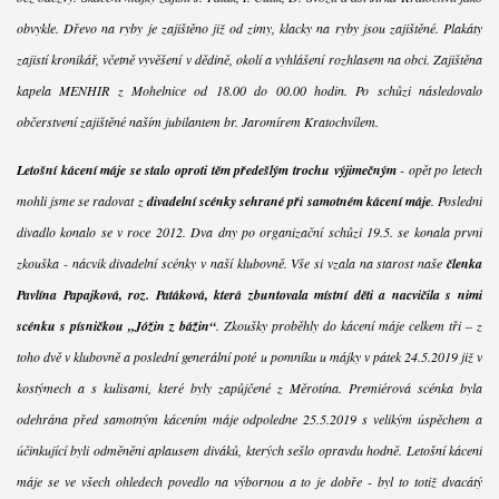
obvykle. Dřevo na ryby je zajištěno již od zimy, klacky na ryby jsou zajištěné. Plakáty
zajistí kronikář, včetně vyvěšení v dědině, okolí a vyhlášení rozhlasem na obci. Zajištěna
kapela MENHIR z Mohelnice od 18.00 do 00.00 hodin. Po schůzi následovalo
občerstvení zajištěné naším jubilantem br. Jaromírem Kratochvílem.
Letošní kácení máje se stalo oproti těm předešlým trochu výjimečným
- opět po letech
mohli jsme se radovat z
divadelní scénky sehrané při samotném kácení máje
. Poslední
divadlo konalo se v roce 2012. Dva dny po organizační schůzi 19.5. se konala první
zkouška - nácvik divadelní scénky v naší klubovně. Vše si vzala na starost naše
členka
Pavlína Papajková, roz. Patáková, která zbuntovala místní děti a nacvičila s nimi
scénku s písničkou „Jóžin z bážin“
. Zkoušky proběhly do kácení máje celkem tři – z
toho dvě v klubovně a poslední generální poté u pomníku u májky v pátek 24.5.2019 již v
kostýmech a s kulisami, které byly zapůjčené z Měrotína. Premiérová scénka byla
odehrána před samotným kácením máje odpoledne 25.5.2019 s velikým úspěchem a
účinkující byli odměněni aplausem diváků, kterých sešlo opravdu hodně. Letošní kácení
máje se ve všech ohledech povedlo na výbornou a to je dobře - byl to totiž dvacátý