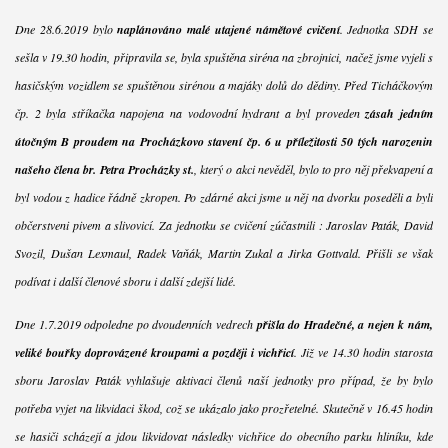
Dne 28.6.2019 bylo
naplánováno malé utajené námětové cvičení
. Jednotka SDH se
sešla v 19.30 hodin, připravila se, byla spuštěna siréna na zbrojnici, načež jsme vyjeli s
hasičským vozidlem se spuštěnou sirénou a majáky dolů do dědiny. Před Ticháčkovým
čp. 2 byla stříkačka napojena na vodovodní hydrant a byl proveden
zásah jedním
útočným B proudem na Procházkovo stavení čp. 6 u příležitosti 50 tých narozenin
našeho člena br. Petra Procházky st.
, který o akci nevěděl, bylo to pro něj překvapení a
byl vodou z hadice řádně zkropen. Po zdárné akci jsme u něj na dvorku poseděli a byli
občerstveni pivem a slivovicí. Za jednotku se cvičení zúčastnili : Jaroslav Paták, David
Svozil, Dušan Lexmaul, Radek Vaňák, Martin Zukal a Jirka Gottvald. Přišli se však
podívat i další členové sboru i další zdejší lidé.
Dne 1.7.2019 odpoledne po dvoudenních vedrech
přišla do Hradečné, a nejen k nám,
veliké bouřky doprovázené kroupami a později i vichřicí
. Již ve 14.30 hodin starosta
sboru Jaroslav Paták vyhlašuje aktivaci členů naší jednotky pro případ, že by bylo
potřeba vyjet na likvidaci škod, což se ukázalo jako prozřetelné. Skutečně v 16.45 hodin
se hasiči scházejí a jdou likvidovat následky vichřice do obecního parku hliníku, kde