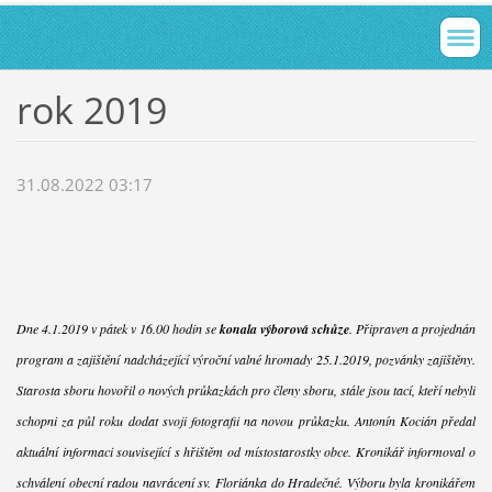
rok 2019
31.08.2022 03:17
Dne 4.1.2019 v pátek v 16.00 hodin se
konala výborová schůze
. Připraven a projednán
program a zajištění nadcházející výroční valné hromady 25.1.2019, pozvánky zajištěny.
Starosta sboru hovořil o nových průkazkách pro členy sboru, stále jsou tací, kteří nebyli
schopni za půl roku dodat svoji fotografii na novou průkazku. Antonín Kocián předal
aktuální informaci související s hřištěm od místostarostky obce. Kronikář informoval o
schválení obecní radou navrácení sv. Floriánka do Hradečné. Výboru byla kronikářem