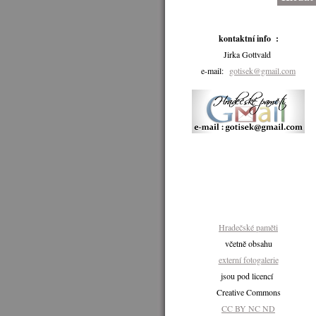
kontaktní info :
Jirka Gottvald
e-mail:
gotisek@gmail.com
Hradečské paměti
včetně obsahu
externí fotogalerie
jsou pod licencí
Creative Commons
CC BY NC ND