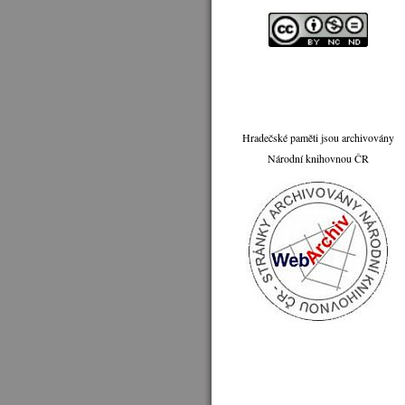
Hradečské paměti jsou archivovány
Národní knihovnou ČR