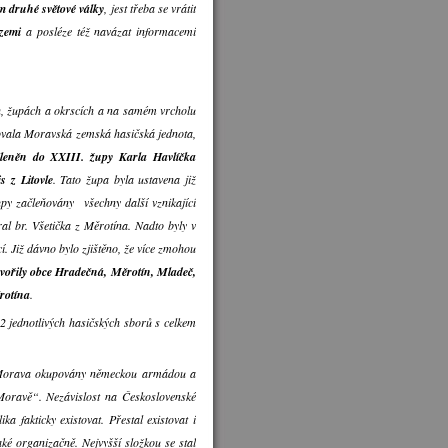
em druhé světové války
, jest třeba se vrátit
 zemi
a posléze též navázat informacemi
ch, župách a okrscích a na samém vrcholu
ovala Moravská zemská hasičská jednota,
leněn do XXIII. župy Karla Havlíčka
s z Litovle
. Tato župa byla ustavena již
upy začleňovány všechny další vznikající
al br. Všetička z Měrotína. Nadto byly v
í. Již dávno bylo zjištěno, že více zmohou
tvořily obce Hradečná, Měrotín, Mladeč,
ěrotína
.
 jednotlivých hasičských sborů s celkem
 a Morava okupovány německou armádou a
Moravě“. Nezávislost na Československé
a fakticky existovat. Přestal existovat i
aké organizačně. Nejvyšší složkou se stal