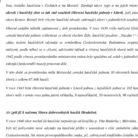
Svaz českého hasičstva v Čechách a na Moravě. Zanikají názvy župy a na jejich místo 
okrsek i hasičský sbor se tak stal součástí Okresní hasičské jednoty v Litovli
, jejíž pů
okres Konice. Rovněž byly zřízeny hasičské obvody zahrnující sbory v jednotlivých soudní
Obecně uvádím několik zajímavostí z dob protektorátu. V roce 1939 vyšlo nařízení říšs
zemské hasičské jednoty vyškrtnout ze sborů všechny Židy, hasičský pozdrav „Nazdar !“ 
zákaz nošení hasičských odznaků se symbolikou Československa. Podstatnou organiz
nařízení, podle něhož se o zřízení, udržování nářadí a výstroj hasičských sborů měly st
1942 podle výnosu protektorátního ministerstva vnitra bylo upuštěno od voleb v jednotliv
stávající funkcionáři musejí pracovat déle.
V této době za protektorátu měla Moravská zemská hasičská jednota 30 okresních hasi
sborů s celkem 67.406 hasiči.
V roce 1943 byla Okresní hasičská jednota v Litovli jednou z největších jednot se 102 has
sbory měly v tomto roce jednu parní stříkačku, 6 autostříkaček, 50 motorových, 96 ručních 
Ale
zpět již k našemu Sboru dobrovolných hasičů Hradečná
.
V roce 1940 sbor nechal šít hasičské stejnokroje od krejčího p. Víta Haderku z Měrotína, z
byly též pořizovány nové odznaky na hasičské přilby v souvislosti s výše zmíněným zák
Československa. Na místo prvorepublikového znaku, jež zobrazoval tradičního českého lva