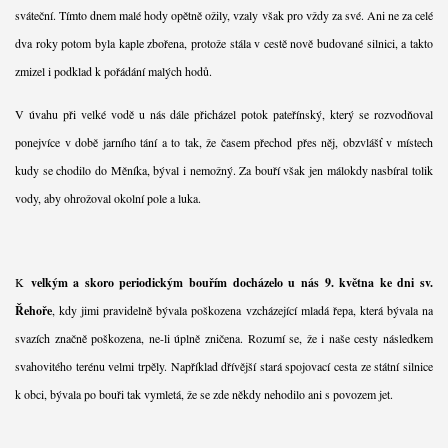
sváteční. Tímto dnem malé hody opětně ožily, vzaly však pro vždy za své. Ani ne za celé
dva roky potom byla kaple zbořena, protože stála v cestě nově budované silnici, a takto
zmizel i podklad k pořádání malých hodů.
V úvahu při velké vodě u nás dále přicházel potok pateřínský, který se rozvodňoval
ponejvíce v době jarního tání a to tak, že časem přechod přes něj, obzvlášť v místech
kudy se chodilo do Měníka, býval i nemožný. Za bouří však jen málokdy nasbíral tolik
vody, aby ohrožoval okolní pole a luka.
K
velkým a skoro periodickým bouřím docházelo u nás 9. května ke dni sv.
Řehoře
, kdy jimi pravidelně bývala poškozena vzcházející mladá řepa, která bývala na
svazích značně poškozena, ne-li úplně zničena. Rozumí se, že i naše cesty následkem
svahovitého terénu velmi trpěly. Například dřívější stará spojovací cesta ze státní silnice
k obci, bývala po bouři tak vymletá, že se zde někdy nehodilo ani s povozem jet.