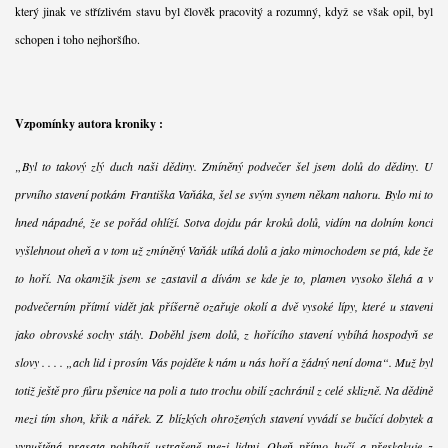
který jinak ve střízlivém stavu byl člověk pracovitý a rozumný, když se však opil, byl
schopen i toho nejhoršího.
Vzpomínky autora kroniky :
„Byl to takový zlý duch naši dědiny. Zmíněný podvečer šel jsem dolů do dědiny. U
prvního stavení potkám Františka Vaňáka, šel se svým synem někam nahoru. Bylo mi to
hned nápadné, že se pořád ohlíží. Sotva dojdu pár kroků dolů, vidím na dolním konci
vyšlehnout oheň a v tom už zmíněný Vaňák utíká dolů a jako mimochodem se ptá, kde že
to hoří. Na okamžik jsem se zastavil a dívám se kde je to, plamen vysoko šlehá a v
podvečerním přítmí vidět jak příšerně ozařuje okolí a dvě vysoké lípy, které u stavení
jako obrovské sochy stály. Doběhl jsem dolů, z hořícího stavení vybíhá hospodyň se
slovy . . . . „ach lid i prosím Vás pojděte k nám u nás hoří a žádný není doma“. Muž byl
totiž ještě pro fůru pšenice na poli a tuto trochu obilí zachránil z celé sklizně. Na dědině
mezi tím shon, křik a nářek. Z blízkých ohrožených stavení vyvádí se bučící dobytek a
vypuštěná prasata pobíhají ustrašeně mezi lidmi. Oheň přímo hučí a přeskakuje z