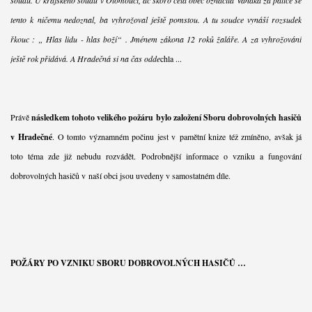
tento k ničemu nedoznal, ba vyhrožoval ještě pomstou. A tu soudce vynáší rozsudek
řkouc : „ Hlas lidu - hlas boží“ . Jménem zákona 12 roků žaláře. A za vyhrožování
ještě rok přidává. A Hradečná si na čas odde
chla ...
Právě
následkem tohoto velikého požáru bylo založení Sboru dobrovolných hasičů
v Hradečné
. O tomto významném počinu jest v pamětní knize též zmíněno, avšak já
toto téma zde již nebudu rozvádět. Podrobnější informace o vzniku a fungování
dobrovolných hasičů v naší obci jsou uvedeny v samostatném díle.
POŽÁRY PO VZNIKU SBORU DOBROVOLNÝCH HASIČŮ …