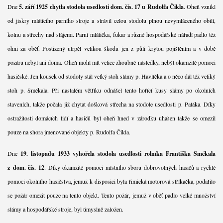
Dne
5. září 1925 chytla stodola usedlosti dom. čís. 17 u Rudolfa Čikla
. Oheň vznikl
od jiskry mlátícího parního stroje a strávil celou stodolu plnou nevymláceného obilí,
kolnu a střechy nad stájemi. Parní mlátička, fukar a různé hospodářské nářadí padlo též
ohni za oběť. Postižený utrpěl velikou škodu jen z půli krytou pojištěním a v době
požáru nebyl ani doma. Oheň mohl mít velice zhoubné následky, nebýt okamžité pomoci
hasičské. Jen kousek od stodoly stál velký stoh slámy p. Havlíčka a o něco dál též veliký
stoh p. Smékala. Při nastalém větříku odnášel tento hořící kusy slámy po okolních
staveních, takže počala již chytat došková střecha na stodole usedlosti p. Patáka. Díky
ostražitosti domácích lidí a hasičů byl oheň hned v zárodku uhašen takže se omezil
pouze na shora jmenované objekty p. Rudolfa Čikla.
Dne
19. listopadu 1933 vyhořela stodola usedlosti rolníka Františka Smékala
z dom. čís. 12
. Díky okamžité pomoci místního sboru dobrovolných hasičů a rychlé
pomoci okolního hasičstva, jemuž k disposici byla řimická motorová stříkačka, podařilo
se požár omezit pouze na tento objekt. Tento požár, jemuž v oběť padlo velké množství
slámy a hospodářské stroje, byl úmyslně založen.