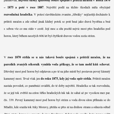
největší škody způsobily bouře spojené s průtrží mračen v letech 1870
– 1875 a poté v roce 1887
. Největší podíl na těchto škodách měla obyčejně
rozvodněná hradečka
. V polesí slavětínském zvaném „šibráky“ nejčastěji docházelo k
průtrži mračen a zde odtud jinak klidný potok se poté hnal jako dravá bystřina a bral
s sebou vše co mu stálo v cestě. Její moc a sílu pocítil nejvíc most přes hradečku pod
horou, který během necelých 60ti let byl čtyřikrát dravou vodou zcela stržen.
V
roce 1870 strhla se u nás taková bouře spojená s průtrží mračen, že na
parcelích zvaných sékorník vymlela voda příkopy, že se tam mohl kůň schovat
.
Dřevěný most pod horou byl odplaven a po té na jeho místě byl postaven pevný klenutý
kamenný most. Trval však jen
do roku 1875, kdy jej voda opěr strhla
. Průtrží mračen
nastala povodeň, co pamětníci uváděli, do té doby největší. Hradečka se tak rozvodnila,
že se její tok zvětšil na celou šířku hradeckých luk tak že sahal až po vysokou mez par.
čís. 339. Pevný kamenný most pod horou byl stržen a voda divou silou přihnala se do
Mladče, kde srazila tok řeky Moravy, přelila se přes ní na druhou stranu a odnesla odtud
dříví, ploty, krmce i s prasaty do lesa Doubrava. Když voda opadla, bylo teprve vidět