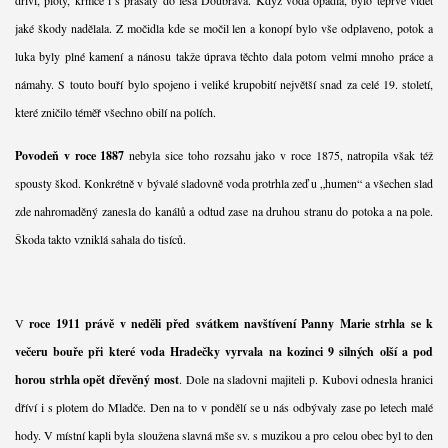
jaké škody nadělala. Z močidla kde se močil len a konopí bylo vše odplaveno, potok a
luka byly plné kamení a nánosu takže úprava těchto dala potom velmi mnoho práce a
námahy. S touto bouří bylo spojeno i veliké krupobití největší snad za celé 19. století,
které zničilo téměř všechno obilí na polích.
Povodeň v roce 1887
nebyla sice toho rozsahu jako v roce 1875, natropila však též
spousty škod. Konkrétně v bývalé sladovně voda protrhla zeď u „humen“ a všechen slad
zde nahromaděný zanesla do kanálů a odtud zase na druhou stranu do potoka a na pole.
Škoda takto vzniklá sahala do tisíců.
V
roce 1911 právě v neděli před svátkem navštívení Panny Marie strhla se k
večeru bouře při které voda Hradečky vyrvala na kozinci 9 silných olší a pod
horou strhla opět dřevěný most
. Dole na sladovni majiteli p. Kubovi odnesla hranici
dříví i s plotem do Mladče. Den na to v pondělí se u nás odbývaly zase po letech malé
hody. V místní kapli byla sloužena slavná mše sv. s muzikou a pro celou obec byl to den