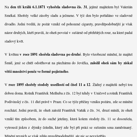
Na
den tří králů 6.1.1871 vyhořela sladovna čís. 31
, jejímž majitelem byl Valerián
Smékal. Shořely velké zásoby sladu a ječmene. V týž den bylo pořádáno ve sladovně
divadlo. Jedni tvrdili, že požár vznikl od pohozené cigarety, pravděpodobnější je však
názor druhých, kteří pravili, že oheň povstal v sušárně od přehřátých rour, na které padal
sladový květ.
V květnu
v roce 1891 shořela sladovna po druhé
. Bylo všeobecné mínění, že majitel
Šmíd, jenž se chtěl odstěhovat na plechárnu do Jevíčka,
založil oheň sám by získal
větší množství peněz ve formě pojistného
.
V
roce 1895 shořely stodoly usedlostí od čísel 11 a 12
. Žádný z majitelů nebyl tou
dobou doma. Rolník František Melhuba z čís. 12 byl tehdy v Uničově a rolník František
Podivinský z čís. 11 dlel právě v Praze. Co se týče příčiny vzniku požáru, zde se mínění
rozchází. Jedni pravili, že oheň založil František Vaňák z čís. 34, druzí mínili, že oheň
vznikl tím způsobem, že do suché jeteliny, která kolem stodoly čís. 11 se dosoušela,
vytrousil jiskru z dýmky čeledín, který zde byl při práci se sušením sena zaměstnaný.
Mínění prvních se však zdálo pravděpodobnější, ale nic se nevyšetřilo.