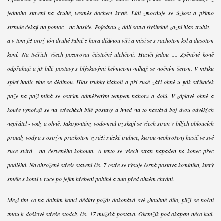
jednoho stavení na druhé, vesměs dochem kryté. Lidí zmocňuje se úzkost a přímo
strnule čekají na pomoc - na hasiče. Pojednou z dáli sotva slyšitelně zazní hlas trubky -
a v tom již ostrý tón druhé žalně z hora dědinou víří a mísí se s rachotem kol a dusotem
koní. Na tvářích všech pozorovat částečné ulehčení. Hasiči jedou .... Zpěněné koně
odpřahají a již bílé postavy s blýskavými helmicemi míhají se nočním šerem. V mžiku
spleť hadic vine se dědinou. Hlas trubky hlaholí a při rudé záři ohně u pák stříkaček
paže na paži míhá se ostrým odměřeným tempem nahoru a dolů. V záplavě ohně a
kouře vynořují se na střechách bílé postavy a hned na to nastává boj dvou odvěkých
nepřátel - vody a ohně. Jako fontány vodometů tryskají se všech stran v bílých obloucích
proudy vody a s ostrým praskotem vyráží z úzké trubice, kterou neohrožený hasič ve své
ruce svírá - na červeného kohouta. A tento se všech stran napaden na konec přec
podléhá. Na ohrožené střeše stavení čís. 7 ostře se rýsuje černá postava kominíka, který
směle s konví v ruce po jejím hřebeni pobíhá a tuto před ohněm chrání.
Mezi tím co na dolním konci dědiny požár dokonává své zhoubné dílo, plíží se noční
tmou k doškové střeše stodoly čís. 17 mužská postava. Okamžik pod okapem něco kutí.