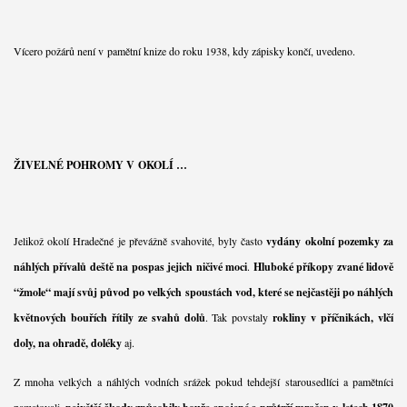
Vícero požárů není v pamětní knize do roku 1938, kdy zápisky končí, uvedeno.
ŽIVELNÉ POHROMY V OKOLÍ …
Jelikož okolí Hradečné je převážně svahovité, byly často
vydány okolní pozemky za
náhlých přívalů deště na pospas jejich ničivé moci
.
Hluboké příkopy zvané lidově
“žmole“ mají svůj původ po velkých spoustách vod, které se nejčastěji po náhlých
květnových bouřích řítily ze svahů dolů
. Tak povstaly
rokliny v příčnikách, vlčí
doly, na ohradě, doléky
aj.
Z mnoha velkých a náhlých vodních srážek pokud tehdejší starousedlíci a pamětníci
pamatovali,