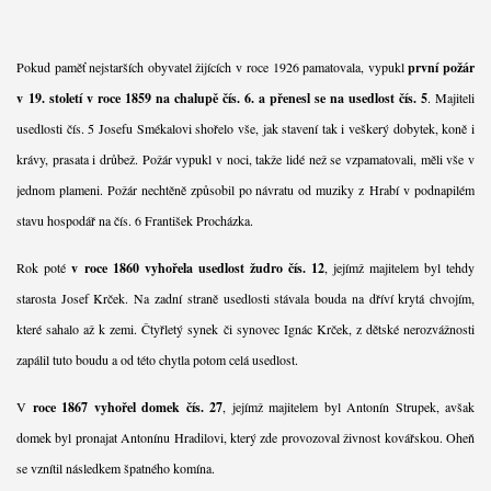
Pokud paměť nejstarších obyvatel žijících v roce 1926 pamatovala, vypukl
první požár
v 19. století v roce 1859 na chalupě čís. 6. a přenesl se na usedlost čís. 5
. Majiteli
usedlosti čís. 5 Josefu Smékalovi shořelo vše, jak stavení tak i veškerý dobytek, koně i
krávy, prasata i drůbež. Požár vypukl v noci, takže lidé než se vzpamatovali, měli vše v
jednom plameni. Požár nechtěně způsobil po návratu od muziky z Hrabí v podnapilém
stavu hospodář na čís. 6 František Procházka.
Rok poté
v roce 1860 vyhořela usedlost žudro čís. 12
, jejímž majitelem byl tehdy
starosta Josef Krček. Na zadní straně usedlosti stávala bouda na dříví krytá chvojím,
které sahalo až k zemi. Čtyřletý synek či synovec Ignác Krček, z dětské nerozvážnosti
zapálil tuto boudu a od této chytla potom celá usedlost.
V
roce 1867 vyhořel domek čís. 27
, jejímž majitelem byl Antonín Strupek, avšak
domek byl pronajat Antonínu Hradilovi, který zde provozoval živnost kovářskou. Oheň
se vznítil následkem špatného komína.