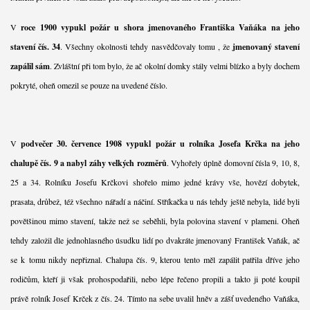
V
roce 1900 vypukl požár u shora jmenovaného Františka Vaňáka na jeho
stavení čís. 34
. Všechny okolnosti tehdy nasvědčovaly tomu , že
jmenovaný stavení
zapálil sám
. Zvláštní při tom bylo, že ač okolní domky stály velmi blízko a byly dochem
pokryté, oheň omezil se pouze na uvedené číslo.
V
podvečer 30. července 1908 vypukl požár u rolníka Josefa Krčka na jeho
chalupě čís. 9 a nabyl záhy velkých rozměrů
. Vyhořely úplně domovní čísla 9, 10, 8,
25 a 34. Rolníku Josefu Krčkovi shořelo mimo jedné krávy vše, hovězí dobytek,
prasata, drůbež, též všechno nářadí a náčiní. Stříkačka u nás tehdy ještě nebyla, lidé byli
povětšinou mimo stavení, takže než se seběhli, byla polovina stavení v plameni. Oheň
tehdy založil dle jednohlasného úsudku lidí po dvakráte jmenovaný František Vaňák, ač
se k tomu nikdy nepřiznal. Chalupa čís. 9, kterou tento měl zapálit patřila dříve jeho
rodičům, kteří ji však prohospodařili, nebo lépe řečeno propili a takto ji poté koupil
právě rolník Josef Krček z čís. 24. Tímto na sebe uvalil hněv a zášť uvedeného Vaňáka,