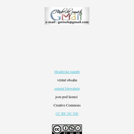
Hradečské paměti
včetně obsahu
externí fotogalerie
jsou pod licencí
Creative Commons
CC BY NC ND