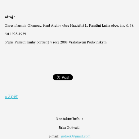
zdroj :
Okresní archiv Olomouc, fond Archiv obce Hradečná I., Pamětní kniha obce, inv. č. 38,
dat 1925-1939
přepis Pamětní knihy pořízený v roce 2008 Vratislavem Podivinským
« Zpět
kontaktní info :
Jirka Gottvald
e-mail:
gotisek@gmail.com