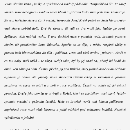
V tom třeskne rána z pušky, a spiklenec od stodoly pádí dolů. Hospodář na čís. 17 Josef
Smékal tušíc nebezpečí - stodolu večer hlídal a zabránil takto snad ještě větší katastrofě.
Ze vrat hořícího stavení čís. 9 vychází hospodář Josef Krček právě ve chvíli kdy zmíněný
muž shora doběhl dolů. Dvě tři slova a již válí se dva muži jako klubko po zemi.
Spiklenec však nabývá vrchu. V tom dochází nesa v putnách vodu, hranatá postava
ohněm též postiženého Jana Valoucha. Spatříc co se děje, v mžiku rozpíná vážky a
putnou buší hlava nehlava do těla - paličova. Tento má však tvrdou „náturu“. Skočí a
co mu nohy stačí utíká - se ukryt. Nebýt toho, byl by jej snad rozzuřený lid hodil do
ohně. Jest ráno po ohni. Četníci přicházejí pro Vaňáka, který jednohlasně celou dědinou
označen za paliče. Na zápraží svých shořelých stavení čekají se strnulým a zároveň
hrozivým výrazem ve tváři a s holí v ruce postižení. Čekají na paliče až jej četníci
povedou. Dvéře jeho domku se otvírají a Vaňák, který se zde během noci ukryl, řetízky
spoután vychází v průvodu četníků. Hole se hrozivě vztyčí nad hlavou paličovou -
napřažené ruce musí však klesnout a palič odchází pod ochranou bodáků. Nastává
vyšetřování a jednání
soudů. U krajského soudu v Olomouci, ač skoro celá obec označila Vaňáka za paliče se