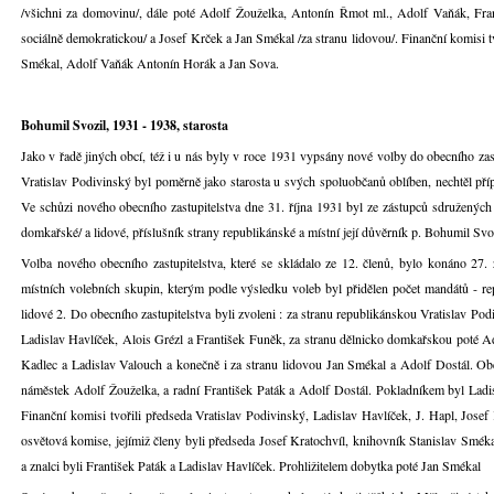
/všichni za domovinu/, dále poté Adolf Žouželka, Antonín Řmot ml., Adolf Vaňák, Fra
sociálně demokratickou/ a Josef Krček a Jan Smékal /za stranu lidovou/. Finanční komisi tv
Smékal, Adolf Vaňák Antonín Horák a Jan Sova.
Bohumil Svozil, 1931 - 1938, starosta
Jako v řadě jiných obcí, též i u nás byly v roce 1931 vypsány nové volby do obecního zast
Vratislav Podivinský byl poměrně jako starosta u svých spoluobčanů oblíben, nechtěl pří
Ve schůzi nového obecního zastupitelstva dne 31. října 1931 byl ze zástupců sdružených 
domkařské/ a lidové, příslušník strany republikánské a místní její důvěrník p. Bohumil Svoz
Volba nového obecního zastupitelstva, které se skládalo ze 12. členů, bylo konáno 27. zář
místních volebních skupin, kterým podle výsledku voleb byl přidělen počet mandátů - r
lidové 2. Do obecního zastupitelstva byli zvoleni : za stranu republikánskou Vratislav Po
Ladislav Havlíček, Alois Grézl a František Funěk, za stranu dělnicko domkařskou poté 
Kadlec a Ladislav Valouch a konečně i za stranu lidovou Jan Smékal a Adolf Dostál. Obec
náměstek Adolf Žouželka, a radní František Paták a Adolf Dostál. Pokladníkem byl Ladi
Finanční komisi tvořili předseda Vratislav Podivinský, Ladislav Havlíček, J. Hapl, Josef 
osvětová komise, jejímiž členy byli předseda Josef Kratochvíl, knihovník Stanislav Smék
a znalci byli František Paták a Ladislav Havlíček. Prohližitelem dobytka poté Jan Smékal