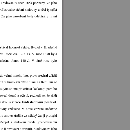
o úřadování v roce 1854 pořízeny. Za jeho
pořizoval svatební smlouvy a věci týkající
 Za jeho působení byly odebírány první
astával hodnost četaře. Bydlel v Hradečné
omu
, mezi čís. 12 a 13. V roce 1878 byla
radečná obnos 140 zl. V témž roce bylo
 nás velmi mnoho lnu, proto
nechal zřídit
dit v brodkách větší dílnu na tření lnu se
skytla se mu příležitost ke koupi parního
vezl domů a očistil, rozhodl se, že zřídí
sestrou a
v roce 1868 sladovnu postavil
.
dovny vzdálené. V nově zřízené sladovně
u znovu zřídil a za nějaký čas ji pronajal
vyčerpal a sladovnu prodal jmenovanému
 ji přestavěl a rozšířil. Sladovna za jeho