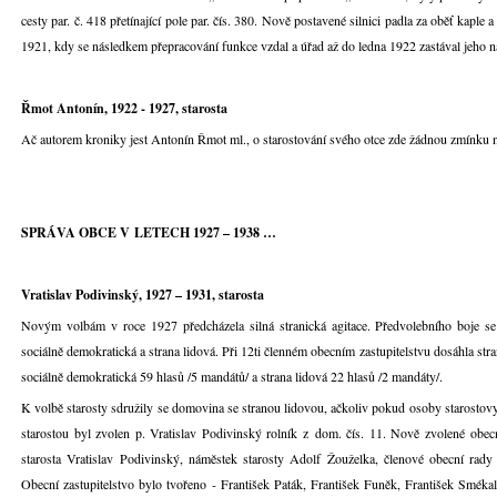
cesty par. č. 418 přetínající pole par. čís. 380. Nově postavené silnici padla za oběť kaple
1921, kdy se následkem přepracování funkce vzdal a úřad až do ledna 1922 zastával jeho 
Řmot Antonín, 1922 - 1927, starosta
Ač autorem kroniky jest Antonín Řmot ml., o starostování svého otce zde žádnou zmínku ne
SPRÁVA OBCE V LETECH 1927 – 1938 …
Vratislav Podivinský, 1927 – 1931, starosta
Novým volbám v roce 1927 předcházela silná stranická agitace. Předvolebního boje se z
sociálně demokratická a strana lidová. Při 12ti členném obecním zastupitelstvu dosáhla st
sociálně demokratická 59 hlasů /5 mandátů/ a strana lidová 22 hlasů /2 mandáty/.
K volbě starosty sdružily se domovina se stranou lidovou, ačkoliv pokud osoby starostovy 
starostou byl zvolen p. Vratislav Podivinský rolník z dom. čís. 11. Nově zvolené obecní
starosta Vratislav Podivinský, náměstek starosty Adolf Žouželka, členové obecní rad
Obecní zastupitelstvo bylo tvořeno - František Paták, František Funěk, František Sméka