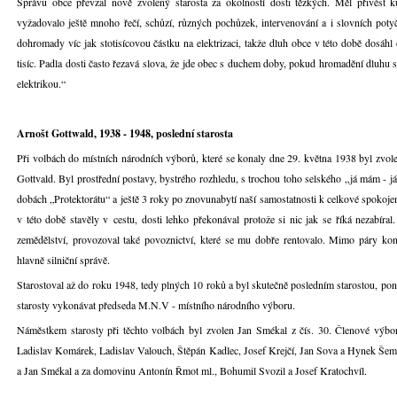
Správu obce převzal nově zvolený starosta za okolností dosti těžkých. Měl přivést ku 
vyžadovalo ještě mnoho řečí, schůzí, různých pochůzek, intervenování a i slovních poty
dohromady víc jak stotisícovou částku na elektrizaci, takže dluh obce v této době dosáh
tisíc. Padla dosti často řezavá slova, že jde obec s duchem doby, pokud hromadění dluhu se 
elektrikou.“
Arnošt Gottwald, 1938 - 1948, poslední starosta
Při volbách do místních národních výborů, které se konaly dne 29. května 1938 byl zvole
Gottvald. Byl prostřední postavy, bystrého rozhledu, s trochou toho selského „já mám - 
dobách „Protektorátu“ a ještě 3 roky po znovunabytí naší samostatnosti k celkové spokojen
v této době stavěly v cestu, dosti lehko překonával protože si nic jak se říká nezabír
zemědělství, provozoval také povoznictví, které se mu dobře rentovalo. Mimo páry koní¨ 
hlavně silniční správě.
Starostoval až do roku 1948, tedy plných 10 roků a byl skutečně posledním starostou, po
starosty vykonávat předseda M.N.V - místního národního výboru.
Náměstkem starosty při těchto volbách byl zvolen Jan Smékal z čís. 30. Členové výbor
Ladislav Komárek, Ladislav Valouch, Štěpán Kadlec, Josef Krejčí, Jan Sova a Hynek Šemb
a Jan Smékal a za domovinu Antonín Řmot ml., Bohumil Svozil a Josef Kratochvíl.