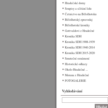
Hradečské domy
Soupisy a sčítání lidu
Četnictvo na Bělolhotsku
Bělolhotský zpravodaj
Bělolhotské kroniky
Gottvaldovi z Hradečné
Kronika SDH
Kronika SDH 1908-1939
Kronika SDH 1940-2014
Kronika SDH 2015-2020
Smuteční oznámení
Historické odkazy
Okolo Hradečné ...
Morana z Hradečné
FOTOGALERIE
Vyhledávání