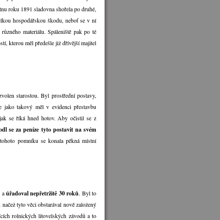
tnu roku 1891 sladovna shořela po druhé,
 velkou hospodářskou škodu, neboť se v ní
 různého materiálu. Spáleniště pak po té
í, kterou měl předešle již dřívější majitel
volen starostou. Byl prostřední postavy,
de jako takový měl v evidenci přestavbu
ak se říká hned hotov. Aby očistil se z
dl se za peníze tyto postavit na svém
 tohoto pomníku se konala pěkná místní
b a
úřadoval nepřetržitě 30 roků
. Byl to
, načež tyto věci obstarával nově založený
ících rolnických litovelských závodů a to