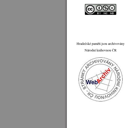
Hradečské paměti jsou archivovány
Národní knihovnou ČR