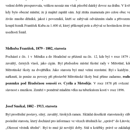
vedení dobře prosperovala, velikou nesnáz mu však působil daleký dovoz na dráhu. V kvě
kdy bylo obecné mínění, že ji majitel zapálil sám. Její ztráta znamenala pro celou obec
živilo mnoho dělníků, jakož i povozníků, kteří se zabývali odvážením sladu a přívozem
koupil řezník František Kuba za 1.400 zl, který přikoupil pole a zbýval se hostinskou živnost
usedlosti Šmíd.
Melhuba František, 1879 - 1882, starosta
Pocházel z čís. 1 v Měníku a do Hradečné se přiženil na čís. 12, kde byl v roce 1879 z
zavalitý, černých vlasů, jako cigán. Byl předsedou místní školní rady v Měrotíně, k
Měrotínské školy na dvojtřídku. Jako starosta byl muž velmi rezolutní. Byl s každým j
nařknutí, že peníze za povozy při přestavbě Měrotínské školy bral přímo zadarmo,
rozho
pozemku pod Hradečnou sousoší sv. Cyrila a Metoděje
. V roce 1878 při svěcení
slavnost s muzikou. Zemřel v poměrně mladém věku na tuberkulozu kostí v roce 1896.
Josef Smékal, 1882 - 1913, starosta
Byl prostřední postavy, silný, zavalitý, širokých ramen. Skládal desetkrát starostensky sli
poslední starosta, který docházel pro informace ve věcech úředních ke „správě“ do Litovle
„Okresní věstník úřední“. Byl to muž již novější doby. Stál u kolébky právě se zakládaj