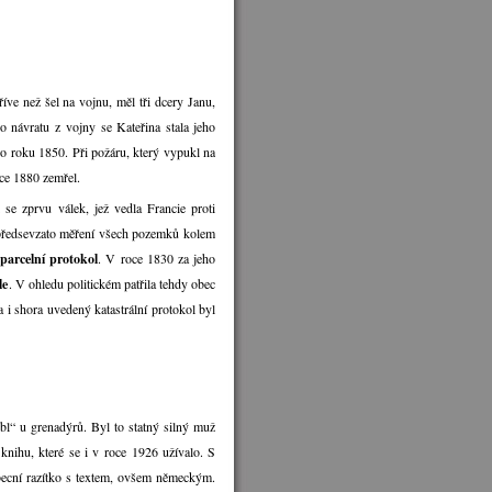
íve než šel na vojnu, měl tři dcery Janu,
 návratu z vojny se Kateřina stala jeho
do roku 1850. Při požáru, který vypukl na
roce 1880 zemřel.
 se zprvu válek, jež vedla Francie proti
lo předsevzato měření všech pozemků kolem
parcelní protokol
. V roce 1830 za jeho
le
. V ohledu politickém patřila tehdy obec
 i shora uvedený katastrální protokol byl
ebl“ u grenadýrů. Byl to statný silný muž
knihu, které se i v roce 1926 užívalo. S
becní razítko s textem, ovšem německým.