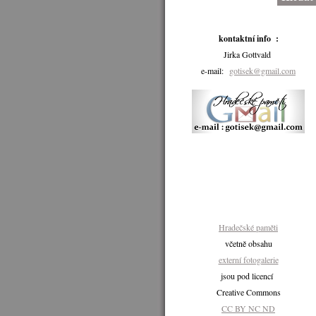
kontaktní info :
Jirka Gottvald
e-mail:
gotisek@gmail.com
Hradečské paměti
včetně obsahu
externí fotogalerie
jsou pod licencí
Creative Commons
CC BY NC ND