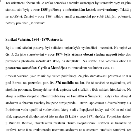
Též orientační obecní tabule česko německá a tabulka označující byt starostův byly za jeh
starostování byly
v roce 1855 pořízeny v měrotínském kostele nové varhany
. Taktéž 
se notářství. Zemřel v roce 1864 náhlou smrtí a nezanechal po sobě žádných potomků.
noviny pro obec „Moravan“.
Smékal Valerián, 1864 - 1879, starosta
Byl to muž střední postavy, byl velitelem vojenských vysloužilců - veteránů. Na vojně z
čís. 5. Za jeho starostování
v roce 1874 byla zřízena obecní studna naproti jeho d
provedena přestavba měrotínské školy na dvojtřídku. Na stavbu tuto věnovala obec H
postaveno sousoší sv. Cyrila a Metoděje
a to Františkem Melhubou z čís. 12.
Smékal Valerián, jako rolník byl velice podnikavý. Za jeho starostování pěstovalo se u
pod horou na pozemku par. čís. 376 močidlo na len
. Po té zanášel se myšlenkou, zří
strojním pohonem. Rozmyslel se však a předsevzal si zřídit v těch místech hřebíkárnu. Na
stroje a celého strojního zřízení hřebíkárny ve Frenštátu u Šumperku. Když však stroje do
sladovnu a obratem všechny koupené stroje prodal. Utvořil společnost s dvěma bratry a 
Potřebnou vodu opatřil si vodovodem, který vedl z Papajkové louky, asi 400 m od sla
však nepracoval dlouho, neboť tato na den tří králů v roce 1871 shořela. Po požáru sladovn
ji Rudolfu Reifovi, litovelskému měšťanu. Touto dvojnásobnou stavbou se finančně 
Reifovi. Tento ji za krátko prodal účetnímu sladovny na Klášterním Hradisku Šmídovi. Tento