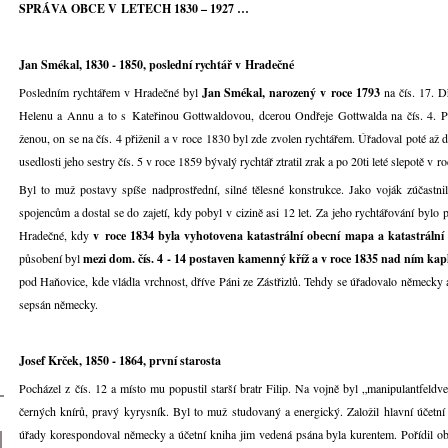
SPRÁVA OBCE V LETECH 1830 – 1927 …
Jan Smékal, 1830 - 1850, poslední rychtář v Hradečné
Posledním rychtářem v Hradečné byl
Jan Smékal, narozený v roce 1793
na čís. 17. Dř
Helenu a Annu a to s Kateřinou Gottwaldovou, dcerou Ondřeje Gottwalda na čís. 4. Po
ženou, on se na čís. 4 přiženil a v roce 1830 byl zde zvolen rychtářem. Úřadoval poté až 
usedlosti jeho sestry čís. 5 v roce 1859 bývalý rychtář ztratil zrak a po 20ti leté slepotě v 
Byl to muž postavy spíše nadprostřední, silné tělesné konstrukce. Jako voják zúčastnil
spojencům a dostal se do zajetí, kdy pobyl v cizině asi 12 let. Za jeho rychtářování by
Hradečné, kdy
v roce 1834 byla vyhotovena katastrální obecní mapa a katastrální 
působení byl
mezi dom. čís. 4 - 14 postaven kamenný kříž a v roce 1835 nad ním kap
pod Haňovice, kde vládla vrchnost, dříve Páni ze Zástřizlů. Tehdy se úřadovalo německy a
sepsán německy.
Josef Krček, 1850 - 1864, první starosta
Pocházel z čís. 12 a místo mu popustil starší bratr Filip. Na vojně byl „manipulantfeldv
černých knírů, pravý kyrysník. Byl to muž studovaný a energický. Založil hlavní účetní 
úřady korespondoval německy a účetní kniha jim vedená psána byla kurentem. Pořídil o