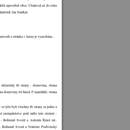
 a kříž uprostřed obce. Úřadoval až do roku
náměstek Jan Smékal.
uvedl a stránka v knize je vynechána ..
účastnily tři strany - domovina, strana
rana domoviny 64 hlasů /5 mandátů/, strana
se týče byli všechny tři strany za jedno a
 zastupitelstvo poté mělo toto složení -
y - Bohumil Svozil a Antonín Řmot ml..
l, Bohumil Svozil a Vratislav Podivinský