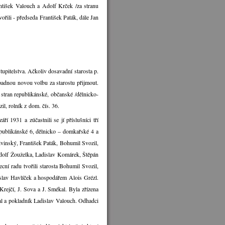
ntišek Valouch a Adolf Krček /za stranu
ořili - předseda František Paták, dále Jan
upitelstva. Ačkoliv dosavadní starosta p.
padnou novou volbu za starostu přijmout.
stran republikánské, občanské /dělnicko-
il, rolník z dom. čís. 36.
í 1931 a zúčastnili se jí příslušníci tří
epublikánské 6, dělnicko – domkařské 4 a
divinský, František Paták, Bohumil Svozil,
Adolf Žouželka, Ladislav Komárek, Štěpán
ní radu tvořili starosta Bohumil Svozil,
slav Havlíček a hospodářem Alois Grézl.
Krejčí, J. Sova a J. Smékal. Byla zřízena
al a pokladník Ladislav Valouch. Odhadci