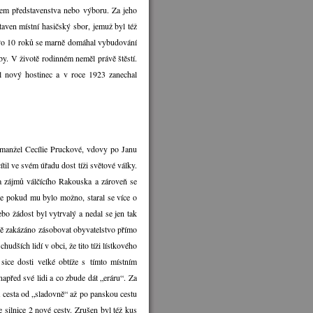
nem představenstva nebo výboru. Za jeho
aven místní hasičský sbor, jemuž byl též
. Po 10 roků se marně domáhal vybudování
by. V životě rodinném neměl právě štěstí.
l nový hostinec a v roce 1923 zanechal
í manžel Cecílie Pruckové, vdovy po Janu
ítil ve svém úřadu dost tíži světové války.
ů a zájmů válčícího Rakouska a zároveň se
že pokud mu bylo možno, staral se více o
bo žádost byl vytrvalý a nedal se jen tak
sně zakázáno zásobovat obyvatelstvo přímo
hudších lidí v obci, že tito tíži lístkového
sice dosti velké obtíže s tímto místním
napřed své lidi a co zbude dát „eráru“. Za
á cesta od „sladovně“ až po panskou cestu
 silnice 2 nové cesty. Zrušen byl též kus