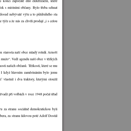
konci započaté dílo elektrizační, které
ček s místními občany. Bylo třeba sehnat
l dosud nebývalé výše a to půldruhého sta
týče a že nás za chvíli prodají „i s celou
n starosta naší obce mladý rolník Arnošt
já mužo“. Vedl agendu naší obce v těžkých
osti našich občanů. Těžkosti, které se mu
al. I když hlavním zaměstnáním bylo jemu
vlastnil i dva traktory, kterými sloužil
něvadž při volbách v roce 1948 počal úřad
u za stranu sociálně demokratickou byli
era, za stranu lidovou poté Adolf Dostál