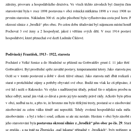
záložny, pivovaru a hospodářského družstva. Ve všech těchto závodech byl činným čle
starostování byla v roce 1898 postavena v obci rolnická mlékárna 1898 a v roce 1908 ust
prvním starostou. Nákladem 300 zl. za jeho působení byla vyflastrována cesta pod horu
okresní silnice z „brodků“ přes obec. Po celou dobu úřadování byl nájemcem místní honit
Pochoval 3 své ženy a 2 hospodyně, jakož i většinu svých dětí. V roce 1914 postavi
hospodářství, které přenechal své dceři Ludmile Čiklové.
Podivinský František, 1913 - 1922, starosta
Pocházel z Velké Senice a do Hradečné se přiženil na Gottwaldův grunt č. 11 jako třet
Gottwaldovi. Byl prostřední spíše zavalité postavy, temperamentní letory. Jako starosta poc
Ocitl se v tomto postavení a době v dosti tíživé situaci. Jako starosta měl dbát rozkaz
starat o protichůdné zájmy a potřeby obyvatel své obce. Budiž mu však ke cti připsáno, 
své lid i nežli o Rakousko. Ve styku s nadřízenými úřady, pokud šlo o nějakou prosbu ne
lehce odbýt, nerad jim však co dával a proto jej tyto neměly právě rády. Ačkoliv bylo pří
v obci, nedbal na to, a přes to, že hrozeno mu bylo těžkými tresty, postaral se o zásobování c
zásobování za celou válku téměř ani nepocítili. Tehdy zvolená hospodářská rada měla 
zásobováním - a byl z toho i soud, celkem se ale nic nestalo. Heslem v obci bylo zásobit 
jeho starostování byla
postavena okresní silnice z „brodků“ přes obec po čís. 29
. Star
se zrušila - a na tratě na Žbernicka „nad lukama“ případně v „brodkách“, byly pořízeny ze